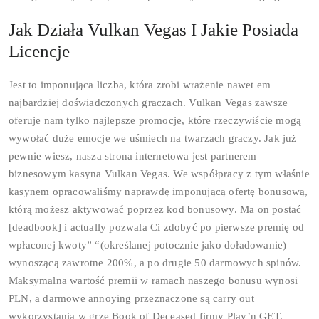
Jak Działa Vulkan Vegas I Jakie Posiada
Licencje
Jest to imponująca liczba, która zrobi wrażenie nawet em
najbardziej doświadczonych graczach. Vulkan Vegas zawsze
oferuje nam tylko najlepsze promocje, które rzeczywiście mogą
wywołać duże emocje we uśmiech na twarzach graczy. Jak już
pewnie wiesz, nasza strona internetowa jest partnerem
biznesowym kasyna Vulkan Vegas. We współpracy z tym właśnie
kasynem opracowaliśmy naprawdę imponującą ofertę bonusową,
którą możesz aktywować poprzez kod bonusowy. Ma on postać
[deadbook] i actually pozwala Ci zdobyć po pierwsze premię od
wpłaconej kwoty” “(określanej potocznie jako doładowanie)
wynoszącą zawrotne 200%, a po drugie 50 darmowych spinów.
Maksymalna wartość premii w ramach naszego bonusu wynosi
PLN, a darmowe annoying przeznaczone są carry out
wykorzystania w grze Book of Deceased firmy Play’n GET.