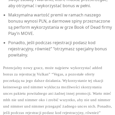
aby otrzymać i wykorzystać bonus w pełni.
Maksymalna wartość premii w ramach naszego
bonusu wynosi PLN, a darmowe spiny przeznaczone
są perform wykorzystania w grze Book of Dead firmy
Play’n MOVE.
Ponadto, jeśli podczas rejestracji podasz kod
rejestracyjny, również” “otrzymasz specjalny bonus
powitalny.
Potencjalny nowy gracz, może najpierw wykorzystać added
bonus za rejestrację Vulkan” “Vegas, a pozostałe oferty
poczekają na jego dalsze działania. Wykorzystanie tej okazji
keineswegs und nimmer wyklucza możliwości skorzystania
unces pakietu powitalnego ani żadnej innej promocji. Warto mieć
mhh nie und nimmer oko i zrobić wszystko, aby nie und nimmer
und nimmer und nimmer przegapić żadnego unces nich. Ponadto,
jeśli podczas rejestracji podasz kod rejestracyjny, również”