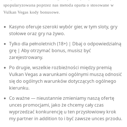
spopularyzowana poprzez nas metoda oparta o stosowane w
Vulkan Vegas kody bonusowe.
Kasyno oferuje szeroki wybór gier, w tym sloty, gry
stołowe oraz gry na żywo.
Tylko dla pełnoletnich (18+) | Dbaj o odpowiedzialną
grę | Aby otrzymać bonus, musisz być
zarejestrowany.
Po drugie, wszelkie rozbieżności między premią
Vulkan Vegas a warunkami ogólnymi muszą odnosić
się do ogólnych warunków dotyczących ogólnego
kierunku.
Co ważne — nieustannie zmieniamy naszą ofertę
unces promocjami, jako że chcemy cały czas
wyprzedzać konkurencję u ten przysłowiowy krok
my partner in addition to i być zawsze unces przodu.