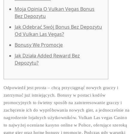
Moja Opinia O Vulkan Vegas Bonus
Bez Depozytu
Jak Odebrać Swój Bonus Bez Depozytu
Od Vulkan Las Vegas?
Bonusy We Promocje
Jak Działa Added Reward Bez
Depozytu?
Odpowiedź jest prosta – chcą przyciągnąć nowych graczy i
zatrzymać już istniejących. Bonusy w postaci kodów
promocyjnych to świetny sposób na zainteresowanie graczy i
zachęcenie ich do wypróbowania nowych gier, a jednocześnie na
nagrodzenie lojalnych użytkowników. Vulkan Las vegas Casino
to najwyżej oceniane kasyno online w Polsce, oferujące szeroką
gamę gier oraz hojne bonusy i promocje. Podczas gdy warunki