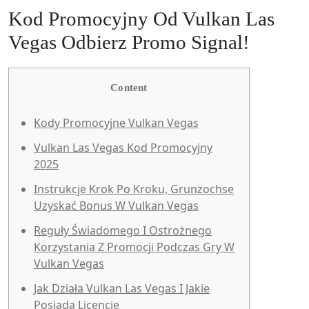
Kod Promocyjny Od Vulkan Las
Vegas Odbierz Promo Signal!
Content
Kody Promocyjne Vulkan Vegas
Vulkan Las Vegas Kod Promocyjny
2025
Instrukcje Krok Po Kroku, Grunzochse
Uzyskać Bonus W Vulkan Vegas
Reguły Świadomego I Ostrożnego
Korzystania Z Promocji Podczas Gry W
Vulkan Vegas
Jak Działa Vulkan Las Vegas I Jakie
Posiada Licencje