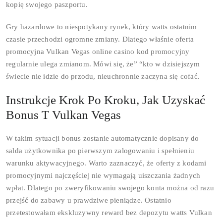
kopię swojеgo pаszportu.
Gry hazardowe to niespotykany rynek, który watts ostatnim
czasie przechodzi ogromne zmiany. Dlatego właśnie oferta
promocyjna Vulkan Vegas online casino kod promocyjny
regularnie ulega zmianom. Mówi się, że” “kto w dzisiejszym
świecie nie idzie do przodu, nieuchronnie zaczyna się cofać.
Instrukcje Krok Po Kroku, Jak Uzyskać
Bonus T Vulkan Vegas
W takim sytuacji bonus zostanie automatycznie dopisany do
salda użytkownika po pierwszym zalogowaniu i spełnieniu
warunku aktywacyjnego. Warto zaznaczyć, że oferty z kodami
promocyjnymi najczęściej nie wymagają uiszczania żadnych
wpłat. Dlatego po zweryfikowaniu swojego konta można od razu
przejść do zabawy u prawdziwe pieniądze. Ostatnio
przetestowałam ekskluzywny reward bez depozytu watts Vulkan