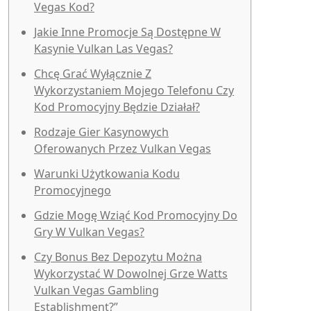
Vegas Kod?
Jakie Inne Promocje Są Dostępne W
Kasynie Vulkan Las Vegas?
Chcę Grać Wyłącznie Z
Wykorzystaniem Mojego Telefonu Czy
Kod Promocyjny Będzie Działał?
Rodzaje Gier Kasynowych
Oferowanych Przez Vulkan Vegas
Warunki Użytkowania Kodu
Promocyjnego
Gdzie Mogę Wziąć Kod Promocyjny Do
Gry W Vulkan Vegas?
Czy Bonus Bez Depozytu Można
Wykorzystać W Dowolnej Grze Watts
Vulkan Vegas Gambling
Establishment?”