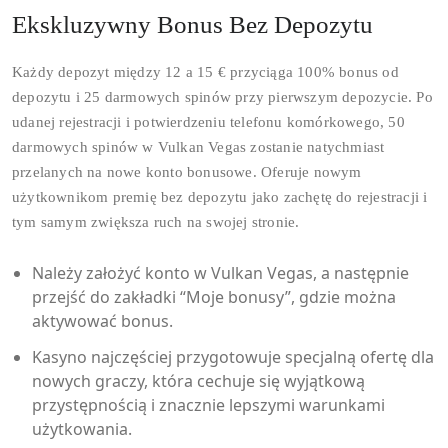
Ekskluzywny Bonus Bez Depozytu
Każdy depozyt między 12 a 15 € przyciąga 100% bonus od
depozytu i 25 darmowych spinów przy pierwszym depozycie. Po
udanej rejestracji i potwierdzeniu telefonu komórkowego, 50
darmowych spinów w Vulkan Vegas zostanie natychmiast
przelanych na nowe konto bonusowe. Oferuje nowym
użytkownikom premię bez depozytu jako zachętę do rejestracji i
tym samym zwiększa ruch na swojej stronie.
Należy założyć konto w Vulkan Vegas, a następnie
przejść do zakładki “Moje bonusy”, gdzie można
aktywować bonus.
Kasyno najczęściej przygotowuje specjalną ofertę dla
nowych graczy, która cechuje się wyjątkową
przystępnością i znacznie lepszymi warunkami
użytkowania.