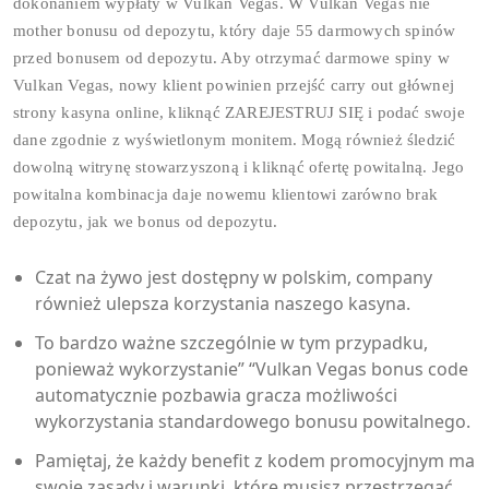
dokonaniem wypłaty w Vulkan Vegas. W Vulkan Vegas nie
mother bonusu od depozytu, który daje 55 darmowych spinów
przed bonusem od depozytu. Aby otrzymać darmowe spiny w
Vulkan Vegas, nowy klient powinien przejść carry out głównej
strony kasyna online, kliknąć ZAREJESTRUJ SIĘ i podać swoje
dane zgodnie z wyświetlonym monitem. Mogą również śledzić
dowolną witrynę stowarzyszoną i kliknąć ofertę powitalną. Jego
powitalna kombinacja daje nowemu klientowi zarówno brak
depozytu, jak we bonus od depozytu.
Czat na żywo jest dostępny w polskim, company
również ulepsza korzystania naszego kasyna.
To bardzo ważne szczególnie w tym przypadku,
ponieważ wykorzystanie” “Vulkan Vegas bonus code
automatycznie pozbawia gracza możliwości
wykorzystania standardowego bonusu powitalnego.
Pamiętaj, że każdy benefit z kodem promocyjnym ma
swoje zasady i warunki, które musisz przestrzegać,