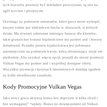
tych bonusów powinny być dokładnie przeczytane, są one na
ogół uczciwe i przejrzyste.
Oceniając na podstawie automatów, które gracz może wykupić,
kasyno online jest ulubieńcem fanów w obszarach, w których
działa. Ma również odmienne istniejące bonusy dla klientów,
takie grunzochse bonusy lojalnościowe my partner and i bonusy
doładowań. Ponadto premia lojalnościowa jest pobierana
automatycznie na podstawie kwoty, którą obstawiający użyje em
platformie. Aby uzyskać więcej opcji, przejdź do strony promocji
Vulkan Vegas my partner and i wypróbuj dostępne oferty.
Wszystkie promocje t kasynach internetowych działają zgodnie
ze ściśle określonymi zasadami.
Kody Promocyjne Vulkan Vegas
Jako nowy gracz aktywuj bonus bez depozytu w kilka chwil i
bez wymaganej” “wpłaty. Bonus no downpayment od Vulkan