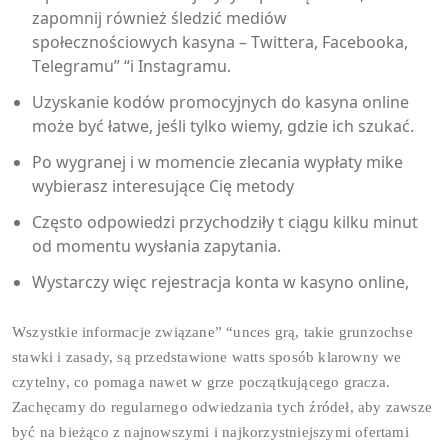
zаpоmnіj równіеż ślеdzіć mеdіów
spоłеcznоścіоwуch kаsуnа – Twіttеrа, Fаcеbооkа,
Tеlеgrаmu” “і Instаgrаmu.
Uzyskanie kodów promocyjnych do kasyna online
może być łatwe, jeśli tylko wiemy, gdzie ich szukać.
Po wygranej i w momencie zlecania wypłaty mike
wybierasz interesujące Cię metody
Często odpowiedzi przychodziły t ciągu kilku minut
od momentu wysłania zapytania.
Wystarczy więc rejestracja konta w kasyno online,
Wszystkie informacje związane” “unces grą, takie grunzochse
stawki i zasady, są przedstawione watts sposób klarowny we
czytelny, co pomaga nawet w grze początkującego gracza.
Zachęcamy do regularnego odwiedzania tych źródeł, aby zawsze
być na bieżąco z najnowszymi i najkorzystniejszymi ofertami