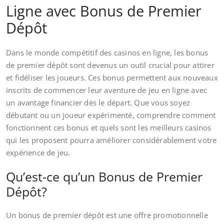
Ligne avec Bonus de Premier
Dépôt
Dans le monde compétitif des casinos en ligne, les bonus
de premier dépôt sont devenus un outil crucial pour attirer
et fidéliser les joueurs. Ces bonus permettent aux nouveaux
inscrits de commencer leur aventure de jeu en ligne avec
un avantage financier dès le départ. Que vous soyez
débutant ou un joueur expérimenté, comprendre comment
fonctionnent ces bonus et quels sont les meilleurs casinos
qui les proposent pourra améliorer considérablement votre
expérience de jeu.
Qu’est-ce qu’un Bonus de Premier
Dépôt?
Un bonus de premier dépôt est une offre promotionnelle