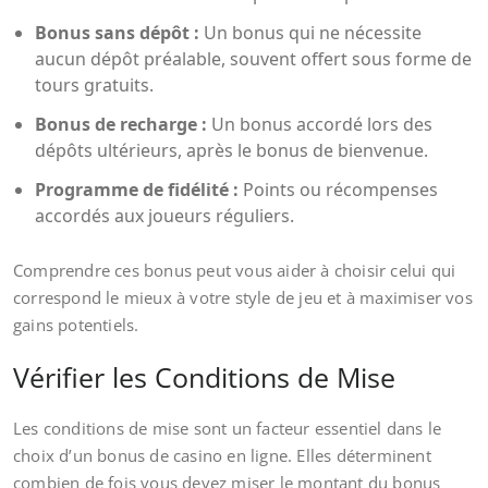
Bonus sans dépôt :
Un bonus qui ne nécessite
aucun dépôt préalable, souvent offert sous forme de
tours gratuits.
Bonus de recharge :
Un bonus accordé lors des
dépôts ultérieurs, après le bonus de bienvenue.
Programme de fidélité :
Points ou récompenses
accordés aux joueurs réguliers.
Comprendre ces bonus peut vous aider à choisir celui qui
correspond le mieux à votre style de jeu et à maximiser vos
gains potentiels.
Vérifier les Conditions de Mise
Les conditions de mise sont un facteur essentiel dans le
choix d’un bonus de casino en ligne. Elles déterminent
combien de fois vous devez miser le montant du bonus