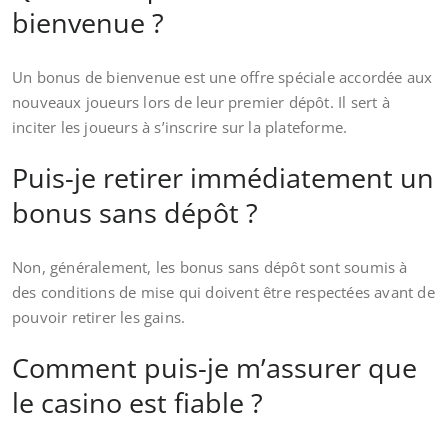
bienvenue ?
Un bonus de bienvenue est une offre spéciale accordée aux
nouveaux joueurs lors de leur premier dépôt. Il sert à
inciter les joueurs à s’inscrire sur la plateforme.
Puis-je retirer immédiatement un
bonus sans dépôt ?
Non, généralement, les bonus sans dépôt sont soumis à
des conditions de mise qui doivent être respectées avant de
pouvoir retirer les gains.
Comment puis-je m’assurer que
le casino est fiable ?