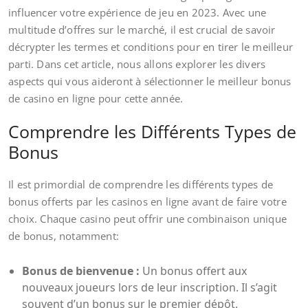
influencer votre expérience de jeu en 2023. Avec une
multitude d’offres sur le marché, il est crucial de savoir
décrypter les termes et conditions pour en tirer le meilleur
parti. Dans cet article, nous allons explorer les divers
aspects qui vous aideront à sélectionner le meilleur bonus
de casino en ligne pour cette année.
Comprendre les Différents Types de
Bonus
Il est primordial de comprendre les différents types de
bonus offerts par les casinos en ligne avant de faire votre
choix. Chaque casino peut offrir une combinaison unique
de bonus, notamment:
Bonus de bienvenue :
Un bonus offert aux
nouveaux joueurs lors de leur inscription. Il s’agit
souvent d’un bonus sur le premier dépôt.