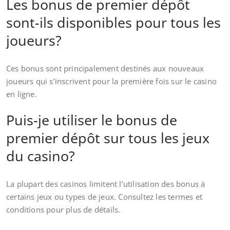
Les bonus de premier dépôt
sont-ils disponibles pour tous les
joueurs?
Ces bonus sont principalement destinés aux nouveaux
joueurs qui s’inscrivent pour la première fois sur le casino
en ligne.
Puis-je utiliser le bonus de
premier dépôt sur tous les jeux
du casino?
La plupart des casinos limitent l’utilisation des bonus à
certains jeux ou types de jeux. Consultez les termes et
conditions pour plus de détails.