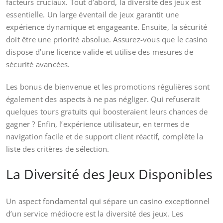
facteurs cruciaux. Tout d’abord, la diversité des jeux est
essentielle. Un large éventail de jeux garantit une
expérience dynamique et engageante. Ensuite, la sécurité
doit être une priorité absolue. Assurez-vous que le casino
dispose d’une licence valide et utilise des mesures de
sécurité avancées.
Les bonus de bienvenue et les promotions régulières sont
également des aspects à ne pas négliger. Qui refuserait
quelques tours gratuits qui boosteraient leurs chances de
gagner ? Enfin, l’expérience utilisateur, en termes de
navigation facile et de support client réactif, complète la
liste des critères de sélection.
La Diversité des Jeux Disponibles
Un aspect fondamental qui sépare un casino exceptionnel
d’un service médiocre est la diversité des jeux. Les