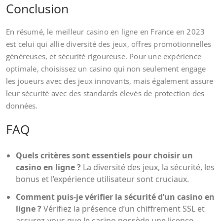
Conclusion
En résumé, le meilleur casino en ligne en France en 2023
est celui qui allie diversité des jeux, offres promotionnelles
généreuses, et sécurité rigoureuse. Pour une expérience
optimale, choisissez un casino qui non seulement engage
les joueurs avec des jeux innovants, mais également assure
leur sécurité avec des standards élevés de protection des
données.
FAQ
Quels critères sont essentiels pour choisir un
casino en ligne ?
La diversité des jeux, la sécurité, les
bonus et l’expérience utilisateur sont cruciaux.
Comment puis-je vérifier la sécurité d’un casino en
ligne ?
Vérifiez la présence d’un chiffrement SSL et
assurez-vous que le casino possède une licence