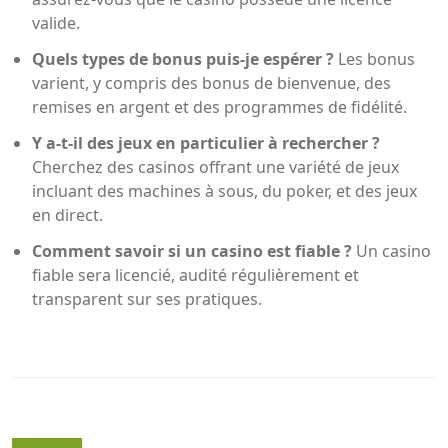
valide.
Quels types de bonus puis-je espérer ?
Les bonus
varient, y compris des bonus de bienvenue, des
remises en argent et des programmes de fidélité.
Y a-t-il des jeux en particulier à rechercher ?
Cherchez des casinos offrant une variété de jeux
incluant des machines à sous, du poker, et des jeux
en direct.
Comment savoir si un casino est fiable ?
Un casino
fiable sera licencié, audité régulièrement et
transparent sur ses pratiques.