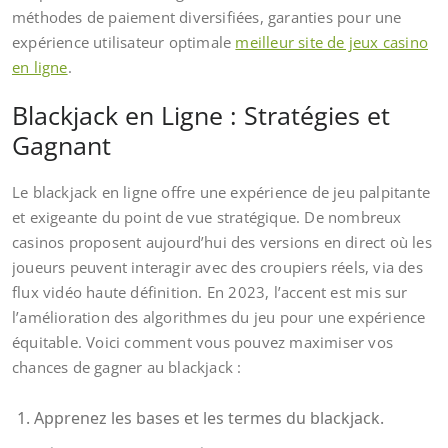
méthodes de paiement diversifiées, garanties pour une
expérience utilisateur optimale
meilleur site de jeux casino
en ligne
.
Blackjack en Ligne : Stratégies et
Gagnant
Le blackjack en ligne offre une expérience de jeu palpitante
et exigeante du point de vue stratégique. De nombreux
casinos proposent aujourd’hui des versions en direct où les
joueurs peuvent interagir avec des croupiers réels, via des
flux vidéo haute définition. En 2023, l’accent est mis sur
l’amélioration des algorithmes du jeu pour une expérience
équitable. Voici comment vous pouvez maximiser vos
chances de gagner au blackjack :
Apprenez les bases et les termes du blackjack.