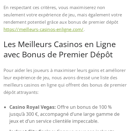
En respectant ces critères, vous maximiserez non
seulement votre expérience de jeu, mais également votre
rendement potentiel grâce aux bonus de premier dépôt
https://meilleurs-casinos-enligne.com/
.
Les Meilleurs Casinos en Ligne
avec Bonus de Premier Dépôt
Pour aider les joueurs à maximiser leurs gains et améliorer
leur expérience de jeu, nous avons dressé une liste des
meilleurs casinos en ligne qui offrent des bonus de premier
dépôt attrayants:
Casino Royal Vegas:
Offre un bonus de 100 %
jusqu’à 300 €, accompagné d’une large gamme de
jeux et d’un service clientèle impeccable.