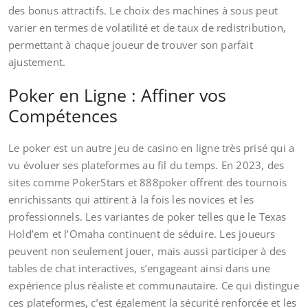
des bonus attractifs. Le choix des machines à sous peut
varier en termes de volatilité et de taux de redistribution,
permettant à chaque joueur de trouver son parfait
ajustement.
Poker en Ligne : Affiner vos
Compétences
Le poker est un autre jeu de casino en ligne très prisé qui a
vu évoluer ses plateformes au fil du temps. En 2023, des
sites comme PokerStars et 888poker offrent des tournois
enrichissants qui attirent à la fois les novices et les
professionnels. Les variantes de poker telles que le Texas
Hold’em et l’Omaha continuent de séduire. Les joueurs
peuvent non seulement jouer, mais aussi participer à des
tables de chat interactives, s’engageant ainsi dans une
expérience plus réaliste et communautaire. Ce qui distingue
ces plateformes, c’est également la sécurité renforcée et les