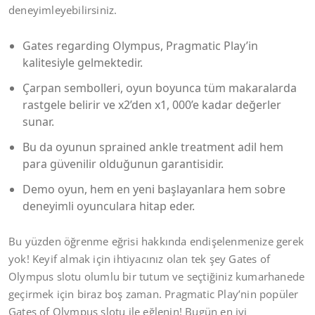
deneyimleyebilirsiniz.
Gates regarding Olympus, Pragmatic Play’in
kalitesiyle gelmektedir.
Çarpan sembolleri, oyun boyunca tüm makaralarda
rastgele belirir ve x2’den x1, 000’e kadar değerler
sunar.
Bu da oyunun sprained ankle treatment adil hem
para güvenilir olduğunun garantisidir.
Demo oyun, hem en yeni başlayanlara hem sobre
deneyimli oyunculara hitap eder.
Bu yüzden öğrenme eğrisi hakkında endişelenmenize gerek
yok! Keyif almak için ihtiyacınız olan tek şey Gates of
Olympus slotu olumlu bir tutum ve seçtiğiniz kumarhanede
geçirmek için biraz boş zaman. Pragmatic Play’nin popüler
Gates of Olympus slotu ile eğlenin! Bugün en iyi