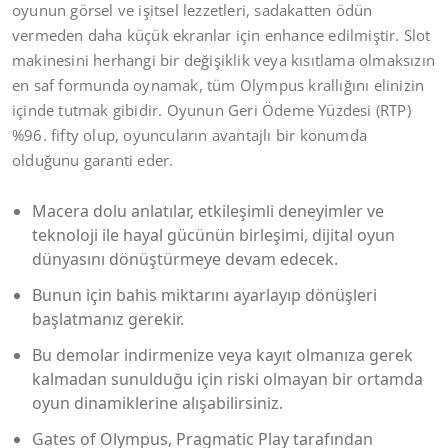
oyunun görsel ve işitsel lezzetleri, sadakatten ödün
vermeden daha küçük ekranlar için enhance edilmiştir. Slot
makinesini herhangi bir değişiklik veya kısıtlama olmaksızın
en saf formunda oynamak, tüm Olympus krallığını elinizin
içinde tutmak gibidir. Oyunun Geri Ödeme Yüzdesi (RTP)
%96. fifty olup, oyuncuların avantajlı bir konumda
olduğunu garanti eder.
Macera dolu anlatılar, etkileşimli deneyimler ve
teknoloji ile hayal gücünün birleşimi, dijital oyun
dünyasını dönüştürmeye devam edecek.
Bunun için bahis miktarını ayarlayıp dönüşleri
başlatmanız gerekir.
Bu demolar indirmenize veya kayıt olmanıza gerek
kalmadan sunulduğu için riski olmayan bir ortamda
oyun dinamiklerine alışabilirsiniz.
Gates of Olympus, Pragmatic Play tarafından