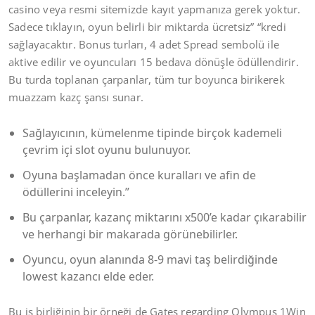
casino veya resmi sitemizde kayıt yapmanıza gerek yoktur.
Sadece tıklayın, oyun belirli bir miktarda ücretsiz” “kredi
sağlayacaktır. Bonus turları, 4 adet Spread sembolü ile
aktive edilir ve oyuncuları 15 bedava dönüşle ödüllendirir.
Bu turda toplanan çarpanlar, tüm tur boyunca birikerek
muazzam kazç şansı sunar.
Sağlayıcının, kümelenme tipinde birçok kademeli
çevrim içi slot oyunu bulunuyor.
Oyuna başlamadan önce kuralları ve afin de
ödüllerini inceleyin.”
Bu çarpanlar, kazanç miktarını x500’e kadar çıkarabilir
ve herhangi bir makarada görünebilirler.
Oyuncu, oyun alanında 8-9 mavi taş belirdiğinde
lowest kazancı elde eder.
Bu iş birliğinin bir örneği de Gates regarding Olympus 1Win