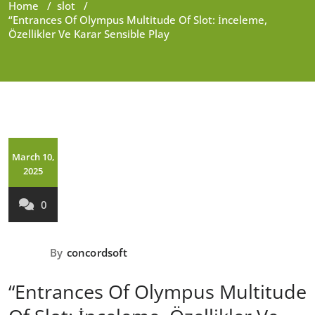
Home
/
slot
/
“Entrances Of Olympus Multitude Of Slot: İnceleme,
Özellikler Ve Karar Sensible Play
March 10,
2025
0
By
concordsoft
“Entrances Of Olympus Multitude