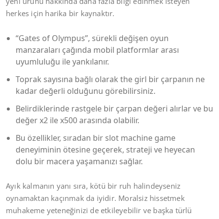
yeni ürünü hakkında daha fazla bilgi edinmek isteyen
herkes için harika bir kaynaktır.
“Gates of Olympus”, sürekli değişen oyun
manzaraları çağında mobil platformlar arası
uyumluluğu ile yankılanır.
Toprak sayısına bağlı olarak the girl bir çarpanın ne
kadar değerli olduğunu görebilirsiniz.
Belirdiklerinde rastgele bir çarpan değeri alırlar ve bu
değer x2 ile x500 arasında olabilir.
Bu özellikler, sıradan bir slot machine game
deneyiminin ötesine geçerek, strateji ve heyecan
dolu bir macera yaşamanızı sağlar.
Ayık kalmanın yanı sıra, kötü bir ruh halindeyseniz
oynamaktan kaçınmak da iyidir. Moralsiz hissetmek
muhakeme yeteneğinizi de etkileyebilir ve başka türlü