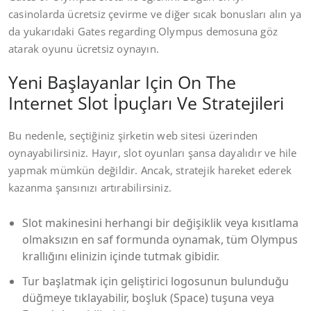
casinolarda ücretsiz çevirme ve diğer sıcak bonusları alın ya
da yukarıdaki Gates regarding Olympus demosuna göz
atarak oyunu ücretsiz oynayın.
Yeni Başlayanlar Için On The
Internet Slot İpuçları Ve Stratejileri
Bu nedenle, seçtiğiniz şirketin web sitesi üzerinden
oynayabilirsiniz. Hayır, slot oyunları şansa dayalıdır ve hile
yapmak mümkün değildir. Ancak, stratejik hareket ederek
kazanma şansınızı artırabilirsiniz.
Slot makinesini herhangi bir değişiklik veya kısıtlama
olmaksızın en saf formunda oynamak, tüm Olympus
krallığını elinizin içinde tutmak gibidir.
Tur başlatmak için geliştirici logosunun bulunduğu
düğmeye tıklayabilir, boşluk (Space) tuşuna veya