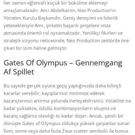
her zaman eğlenceli küçük bir bükülme eklemeyi
amaçlamaktadır. Amr Abdelkarim, Neo Production’ın
Yönetim Kurulu Başkanıdır. Geniş deneyimi ve liderlik
yetenekleriyle Amr, şirketin başarılı projelere imza
atmasında önemli rol oynamaktadır. Yenilikçi fikirleri ve
stratejik vizyonu neticesinde, Neo Production sektörde öne
çıkan bir isim haline gelmiştir.
Gates Of Olympus – Gennemgang
Af Spillet
Bu sayede gerçek oyuna geçiş yaptığınızda daha bilinçli
kararlar verebilir, kayıplarınızı minimize ederek
kazançlarınızı artırma yolunda ilerleyebilirsiniz. Volatilite ne
kadar yüksekse, ödüllü kombinasyonların oluşma ve
kazanç sağlama olasılığı to kadar düşer. Ancak, şanslı bir
dönüşte Gates of Olympus oldukça yüksek çarpanlar sunar.
Evet, some veya daha fazla Zeus scatter sembolü ile bonus