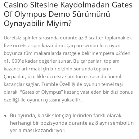
Casino Sitesine Kaydolmadan Gates
Of Olympus Demo Sürümünü
Oynayabilir Miyim?
Ücretsiz spinler sırasında durante az 3 scatter toplamak ek
five ücretsiz spin kazandırır. Çarpan sembolleri, oyun
boyunca tüm makaralarda rastgele belirir empieza x2’den
x1, 000’e kadar değerler sunar. Bu çarpanlar, toplam
kazancı artırmak için bir dizinin sonunda toplanır.
Çarpanlar, özellikle ücretsiz spin turu sırasında önemli
kazançlar sağlar. Tumble Özelliği ile oyunun temel taşı
olarak, “Gates of Olympus” kazanç vaat eden bir dizi bonus
özelliği ile oyunun çıtasını yükseltir.
Bu oyunda, klasik slot çizgilerinden farklı olarak
herhangi bir pozisyonda durante az 8 aynı sembolün
yer alması kazandırıyor.