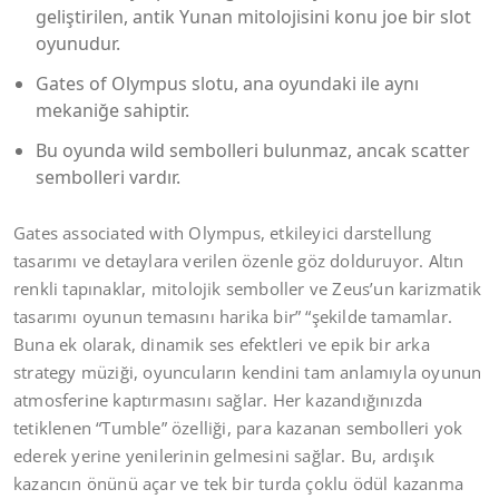
geliştirilen, antik Yunan mitolojisini konu joe bir slot
oyunudur.
Gates of Olympus slotu, ana oyundaki ile aynı
mekaniğe sahiptir.
Bu oyunda wild sembolleri bulunmaz, ancak scatter
sembolleri vardır.
Gates associated with Olympus, etkileyici darstellung
tasarımı ve detaylara verilen özenle göz dolduruyor. Altın
renkli tapınaklar, mitolojik semboller ve Zeus’un karizmatik
tasarımı oyunun temasını harika bir” “şekilde tamamlar.
Buna ek olarak, dinamik ses efektleri ve epik bir arka
strategy müziği, oyuncuların kendini tam anlamıyla oyunun
atmosferine kaptırmasını sağlar. Her kazandığınızda
tetiklenen “Tumble” özelliği, para kazanan sembolleri yok
ederek yerine yenilerinin gelmesini sağlar. Bu, ardışık
kazancın önünü açar ve tek bir turda çoklu ödül kazanma