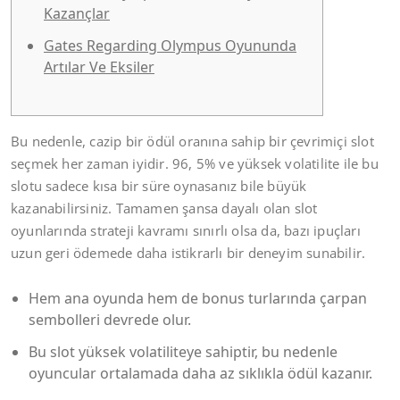
Kazançlar
Gates Regarding Olympus Oyununda
Artılar Ve Eksiler
Bu nedenle, cazip bir ödül oranına sahip bir çevrimiçi slot
seçmek her zaman iyidir. 96, 5% ve yüksek volatilite ile bu
slotu sadece kısa bir süre oynasanız bile büyük
kazanabilirsiniz. Tamamen şansa dayalı olan slot
oyunlarında strateji kavramı sınırlı olsa da, bazı ipuçları
uzun geri ödemede daha istikrarlı bir deneyim sunabilir.
Hem ana oyunda hem de bonus turlarında çarpan
sembolleri devrede olur.
Bu slot yüksek volatiliteye sahiptir, bu nedenle
oyuncular ortalamada daha az sıklıkla ödül kazanır.