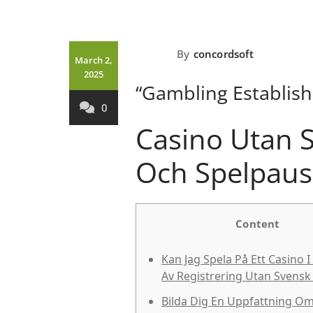
By
concordsoft
March 2,
2025
“Gambling Establish
0
Casino Utan S
Och Spelpaus
Content
Kan Jag Spela På Ett Casino 
Av Registrering Utan Svensk
Bilda Dig En Uppfattning O