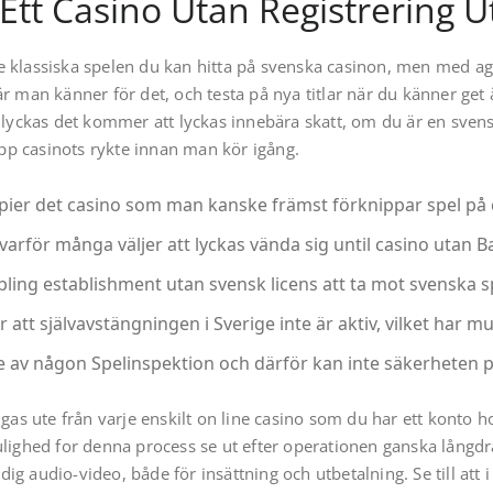
 Ett Casino Utan Registrering 
 de klassiska spelen du kan hitta på svenska casinon, men med a
 när man känner för det, och testa på nya titlar när du känner get
 lyckas det kommer att lyckas innebära skatt, om du är en sven
upp casinots rykte innan man kör igång.
är pier det casino som man kanske främst förknippar spel på
 varför många väljer att lyckas vända sig until casino utan B
mbling establishment utan svensk licens att ta mot svenska s
 att självavstängningen i Sverige inte är aktiv, vilket har m
e av någon Spelinspektion och därför kan inte säkerheten 
ngas ute från varje enskilt on line casino som du har ett konto 
lighed for denna process se ut efter operationen ganska långdra
 audio-video, både för insättning och utbetalning. Se till att i