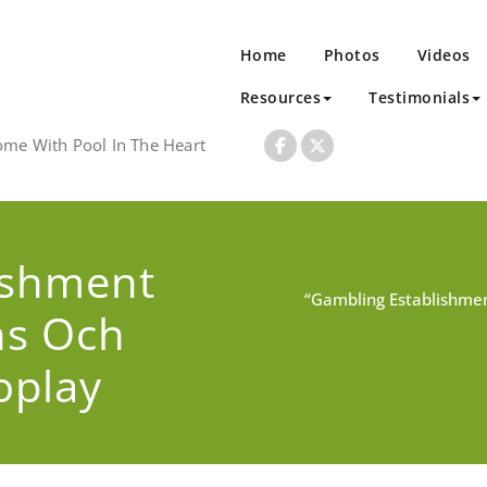
Home
Photos
Videos
Resources
Testimonials
Home With Pool In The Heart
ishment
“Gambling Establishmen
ns Och
oplay