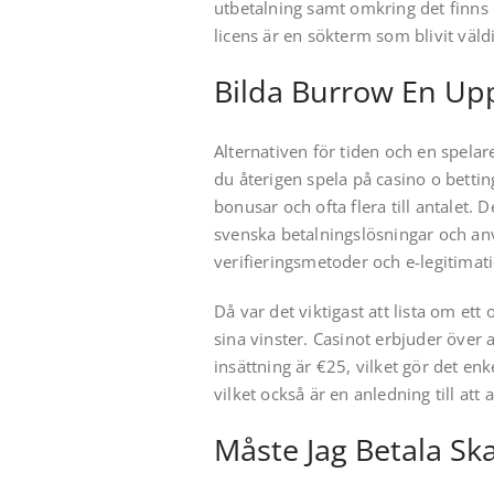
utbetalning samt omkring det finns 
licens är en sökterm som blivit väl
Bilda Burrow En Up
Alternativen för tiden och en spelar
du återigen spela på casino o bettin
bonusar och ofta flera till antalet.
svenska betalningslösningar och anv
verifieringsmetoder och e-legitimati
Då var det viktigast att lista om ett
sina vinster. Casinot erbjuder över 
insättning är €25, vilket gör det en
vilket också är en anledning till att 
Måste Jag Betala Sk