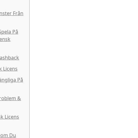
nster Från
Spela På
vensk
lashback
k Licens
ängliga På
Problem &
k Licens
Som Du