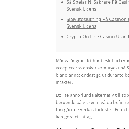
Så Spelar Ni Säkrare På Cas
Svensk Licens
Självuteslutning På Casinon
Svensk Licens
Crypto On Line Casino Utan 
Många ångrar det här beslut och vän
accepterar svenskar som tryckt på Sp
bland annat endast ge ut durante bo
intäkter.
Ett lite annorlunda alternativ till 
beroende på vicken nivå du befinner
föregående veckas förluster. En de
kan göra ett uttag.