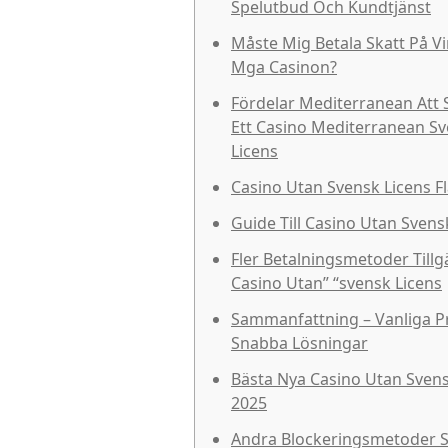
Spelutbud Och Kundtjänst
Måste Mig Betala Skatt På Vi
Mga Casinon?
Fördelar Mediterranean Att 
Ett Casino Mediterranean S
Licens
Casino Utan Svensk Licens F
Guide Till Casino Utan Svens
Fler Betalningsmetoder Tillg
Casino Utan” “svensk Licens
Sammanfattning – Vanliga 
Snabba Lösningar
Bästa Nya Casino Utan Svens
2025
Andra Blockeringsmetoder 