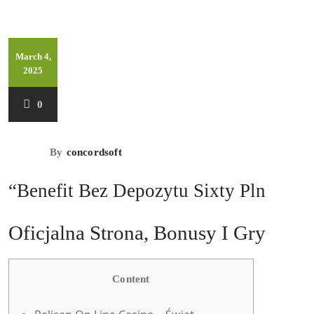
March 4,
2025
0
By
concordsoft
“Benefit Bez Depozytu Sixty Pln
Oficjalna Strona, Bonusy I Gry
Content