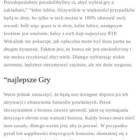
Prawdopodobnie poradzilibyśmy ci, abyś wybrał gry z
zakładami,” “które lubisz. Oczywiście w większości przypadków
będą to sloty, bo tylko w nich można w 100% obstawić swój
reward. Jeśli więc grasz w te sloty, które lubisz, następnym
krokiem jest ustalenie, który z nich daje najwyższy RTP.
Wskaźnik ten pokazuje, jak opłacalna może być dana partia na
długim dystansie. Faktem jest, że bonus nie jest nieskończony i
nie można ryzykować zbyt wiele. Dlatego wybierając niskie
automaty, będziesz otrzymywać częstsze, ale nie duże wygrane.
“najlepsze Gry
Warto jednak zauważyć, że będą one dostępne dopiero po ich
aktywacji i obstawieniu bonusów powitalnych. Przed
skorzystaniem z bonusu zawsze sprawdź, jakie są wymagania
dotyczące obrotu oraz warunki bonusu. Każdy bonus może mieć
inne zasady, dlatego ważne jest, aby je poznać. W przypadku
pytań lub wątpliwości dotyczących bonusów, skontaktuj się z