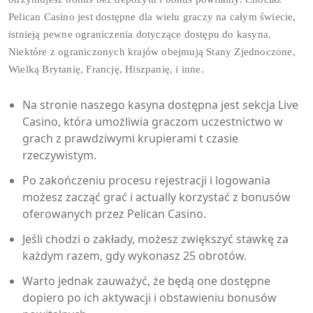
Pelican Casino jest dostępne dla wielu graczy na całym świecie,
istnieją pewne ograniczenia dotyczące dostępu do kasyna.
Niektóre z ograniczonych krajów obejmują Stany Zjednoczone,
Wielką Brytanię, Francję, Hiszpanię, i inne.
Na stronie naszego kasyna dostępna jest sekcja Live
Casino, która umożliwia graczom uczestnictwo w
grach z prawdziwymi krupierami t czasie
rzeczywistym.
Po zakończeniu procesu rejestracji i logowania
możesz zacząć grać i actually korzystać z bonusów
oferowanych przez Pelican Casino.
Jeśli chodzi o zakłady, możesz zwiększyć stawkę za
każdym razem, gdy wykonasz 25 obrotów.
Warto jednak zauważyć, że będą one dostępne
dopiero po ich aktywacji i obstawieniu bonusów