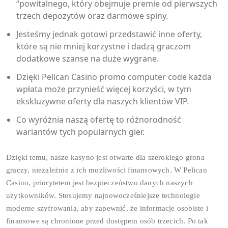
“powitalnego, który obejmuje premie od pierwszych
trzech depozytów oraz darmowe spiny.
Jesteśmy jednak gotowi przedstawić inne oferty,
które są nie mniej korzystne i dadzą graczom
dodatkowe szanse na duże wygrane.
Dzięki Pelican Casino promo computer code każda
wpłata może przynieść więcej korzyści, w tym
ekskluzywne oferty dla naszych klientów VIP.
Co wyróżnia naszą ofertę to różnorodność
wariantów tych popularnych gier.
Dzięki temu, nasze kasyno jest otwarte dla szerokiego grona
graczy, niezależnie z ich możliwości finansowych. W Pelican
Casino, priorytetem jest bezpieczeństwo danych naszych
użytkowników. Stosujemy najnowocześniejsze technologie
moderne szyfrowania, aby zapewnić, że informacje osobiste i
finansowe są chronione przed dostępem osób trzecich. Po tak