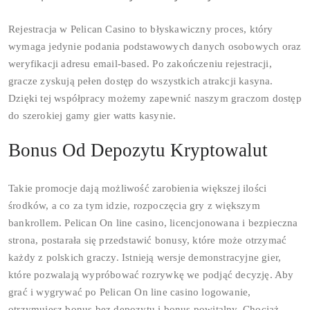
Rejestracja w Pelican Casino to błyskawiczny proces, który
wymaga jedynie podania podstawowych danych osobowych oraz
weryfikacji adresu email-based. Po zakończeniu rejestracji,
gracze zyskują pełen dostęp do wszystkich atrakcji kasyna.
Dzięki tej współpracy możemy zapewnić naszym graczom dostęp
do szerokiej gamy gier watts kasynie.
Bonus Od Depozytu Kryptowalut
Takie promocje dają możliwość zarobienia większej ilości
środków, a co za tym idzie, rozpoczęcia gry z większym
bankrollem. Pelican On line casino, licencjonowana i bezpieczna
strona, postarała się przedstawić bonusy, które może otrzymać
każdy z polskich graczy. Istnieją wersje demonstracyjne gier,
które pozwalają wypróbować rozrywkę we podjąć decyzję. Aby
grać i wygrywać po Pelican On line casino logowanie,
otrzymujesz bonus bez depozytu i bonus powitalny. Chociaż