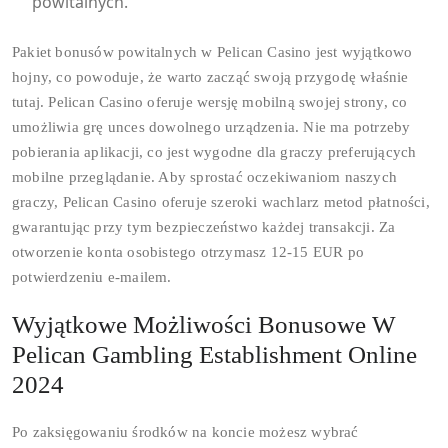
powitalnych.
Pakiet bonusów powitalnych w Pelican Casino jest wyjątkowo
hojny, co powoduje, że warto zacząć swoją przygodę właśnie
tutaj. Pelican Casino oferuje wersję mobilną swojej strony, co
umożliwia grę unces dowolnego urządzenia. Nie ma potrzeby
pobierania aplikacji, co jest wygodne dla graczy preferujących
mobilne przeglądanie. Aby sprostać oczekiwaniom naszych
graczy, Pelican Casino oferuje szeroki wachlarz metod płatności,
gwarantując przy tym bezpieczeństwo każdej transakcji. Za
otworzenie konta osobistego otrzymasz 12-15 EUR po
potwierdzeniu e-mailem.
Wyjątkowe Możliwości Bonusowe W
Pelican Gambling Establishment Online
2024
Po zaksięgowaniu środków na koncie możesz wybrać