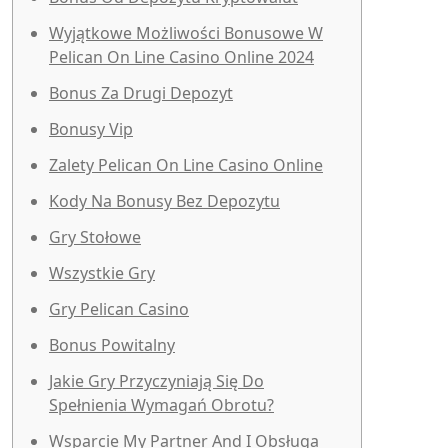
Wyjątkowe Możliwości Bonusowe W
Pelican On Line Casino Online 2024
Bonus Za Drugi Depozyt
Bonusy Vip
Zalety Pelican On Line Casino Online
Kody Na Bonusy Bez Depozytu
Gry Stołowe
Wszystkie Gry
Gry Pelican Casino
Bonus Powitalny
Jakie Gry Przyczyniają Się Do
Spełnienia Wymagań Obrotu?
Wsparcie My Partner And I Obsługa