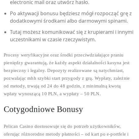
electronic mail oraz utwórz hasło.
Po aktywacji bonusu będziesz mógł rozpocząć grę z
dodatkowymi środkami albo darmowymi spinami.
Tutaj możesz komunikować się z krupierami i innymi
uczestnikami w czasie rzeczywistym.
Procesy weryfikacyjne oraz środki przeciwdziałające praniu
pieniędzy gwarantują, że każdy aspekt działalności kasyna jest
bezpieczny i legalny. Depozyty realizowane są natychmiast,
pozwalając mhh szybki start przygody z grą. Wypłaty, zależnie
od metody, trwają od 24 do 48 godzin, z minimalną kwotą
wpłaty wynoszącą 10 PLN, a wypłaty – 50 PLN.
Cotygodniowe Bonusy
Pelican Casino dostosowuje się do potrzeb użytkowników,
oferując różnorodne metody płatności – od kart po e-portfele i