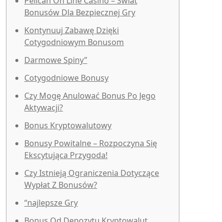
Pelican On Line Casino – Świat
Bonusów Dla Bezpiecznej Gry
Kontynuuj Zabawę Dzięki
Cotygodniowym Bonusom
Darmowe Spiny”
Cotygodniowe Bonusy
Czy Mogę Anulować Bonus Po Jego
Aktywacji?
Bonus Kryptowalutowy
Bonusy Powitalne – Rozpoczyna Się
Ekscytująca Przygoda!
Czy Istnieją Ograniczenia Dotyczące
Wypłat Z Bonusów?
“najlepsze Gry
Bonus Od Depozytu Kryptowalut