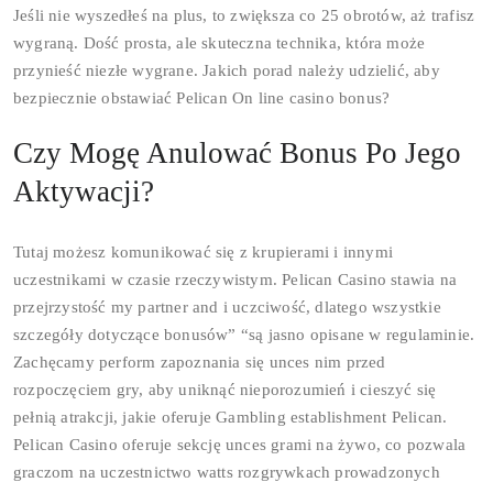
Jeśli nie wyszedłeś na plus, to zwiększa co 25 obrotów, aż trafisz
wygraną. Dość prosta, ale skuteczna technika, która może
przynieść niezłe wygrane. Jakich porad należy udzielić, aby
bezpiecznie obstawiać Pelican On line casino bonus?
Czy Mogę Anulować Bonus Po Jego
Aktywacji?
Tutaj możesz komunikować się z krupierami i innymi
uczestnikami w czasie rzeczywistym. Pelican Casino stawia na
przejrzystość my partner and i uczciwość, dlatego wszystkie
szczegóły dotyczące bonusów” “są jasno opisane w regulaminie.
Zachęcamy perform zapoznania się unces nim przed
rozpoczęciem gry, aby uniknąć nieporozumień i cieszyć się
pełnią atrakcji, jakie oferuje Gambling establishment Pelican.
Pelican Casino oferuje sekcję unces grami na żywo, co pozwala
graczom na uczestnictwo watts rozgrywkach prowadzonych