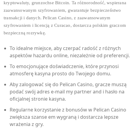
kryptowaluty, grunzochse Bitcoin. Ta różnorodność, wspierana
zaawansowanym szyfrowaniem, gwarantuje bezpieczeństwo
transakcji i danych. Pelican Casino, z zaawansowanym
szyfrowaniem i licencją z Curacao, dostarcza polskim graczom
bezpieczną rozrywkę.
To idealne miejsce, aby czerpać radość z różnych
aspektów hazardu online, niezależnie od preferencji.
To emocjonujące doświadczenie, które przynosi
atmosferę kasyna prosto do Twojego domu.
Aby zalogować się do Pelican Casino, gracze muszą
podać swój adres e-mail my partner and i hasło na
oficjalnej stronie kasyna.
Regularne korzystanie z bonusów w Pelican Casino
zwiększa szanse em wygraną i dostarcza lepsze
wrażenia z gry.