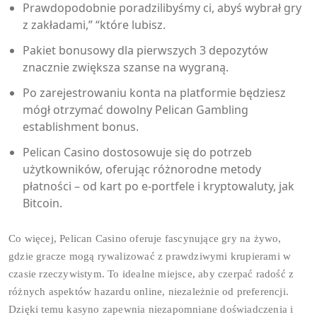
Prawdopodobnie poradzilibyśmy ci, abyś wybrał gry
z zakładami,” “które lubisz.
Pakiet bonusowy dla pierwszych 3 depozytów
znacznie zwiększa szanse na wygraną.
Po zarejestrowaniu konta na platformie będziesz
mógł otrzymać dowolny Pelican Gambling
establishment bonus.
Pelican Casino dostosowuje się do potrzeb
użytkowników, oferując różnorodne metody
płatności – od kart po e-portfele i kryptowaluty, jak
Bitcoin.
Co więcej, Pelican Casino oferuje fascynujące gry na żywo,
gdzie gracze mogą rywalizować z prawdziwymi krupierami w
czasie rzeczywistym. To idealne miejsce, aby czerpać radość z
różnych aspektów hazardu online, niezależnie od preferencji.
Dzięki temu kasyno zapewnia niezapomniane doświadczenia i