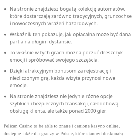
Na stronie znajdziesz bogatą kolekcję automatów,
które dostarczają zarówno tradycyjnych, grunzochse
i nowoczesnych wrażeń hazardowych.
Wskaźnik ten pokazuje, jak opłacalna może być dana
partia na długim dystansie.
To właśnie w tych grach można poczuć dreszczyk
emocji i spróbować swojego szczęścia.
Dzięki atrakcyjnym bonusom za rejestrację i
niezliczonym grą, każda wizyta przynosi nowe
emocje.
Na stronie znajdziesz nie jedynie różne opcje
szybkich i bezpiecznych transakcji, całodobową
obsługę klienta, ale także ponad 2000 gier.
Pelican Casino to be able to znane i cenione kasyno online,
dostępne także dla graczy w Polsce, które stanowi doskonałą