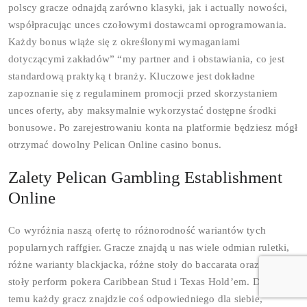
polscy gracze odnajdą zarówno klasyki, jak i actually nowości,
współpracując unces czołowymi dostawcami oprogramowania.
Każdy bonus wiąże się z określonymi wymaganiami
dotyczącymi zakładów” “my partner and i obstawiania, co jest
standardową praktyką t branży. Kluczowe jest dokładne
zapoznanie się z regulaminem promocji przed skorzystaniem
unces oferty, aby maksymalnie wykorzystać dostępne środki
bonusowe. Po zarejestrowaniu konta na platformie będziesz mógł
otrzymać dowolny Pelican Online casino bonus.
Zalety Pelican Gambling Establishment
Online
Co wyróżnia naszą ofertę to różnorodność wariantów tych
popularnych raffgier. Gracze znajdą u nas wiele odmian ruletki,
różne warianty blackjacka, różne stoły do baccarata oraz różne
stoły perform pokera Caribbean Stud i Texas Hold’em. Dzięki
temu każdy gracz znajdzie coś odpowiedniego dla siebie,