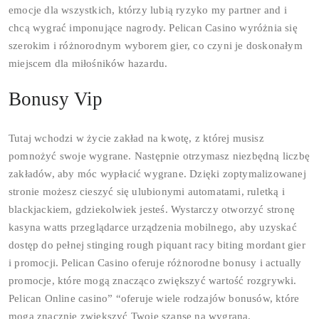
emocje dla wszystkich, którzy lubią ryzyko my partner and i
chcą wygrać imponujące nagrody. Pelican Casino wyróżnia się
szerokim i różnorodnym wyborem gier, co czyni je doskonałym
miejscem dla miłośników hazardu.
Bonusy Vip
Tutaj wchodzi w życie zakład na kwotę, z której musisz
pomnożyć swoje wygrane. Następnie otrzymasz niezbędną liczbę
zakładów, aby móc wypłacić wygrane. Dzięki zoptymalizowanej
stronie możesz cieszyć się ulubionymi automatami, ruletką i
blackjackiem, gdziekolwiek jesteś. Wystarczy otworzyć stronę
kasyna watts przeglądarce urządzenia mobilnego, aby uzyskać
dostęp do pełnej stinging rough piquant racy biting mordant gier
i promocji. Pelican Casino oferuje różnorodne bonusy i actually
promocje, które mogą znacząco zwiększyć wartość rozgrywki.
Pelican Online casino” “oferuje wiele rodzajów bonusów, które
mogą znacznie zwiększyć Twoje szanse na wygraną.