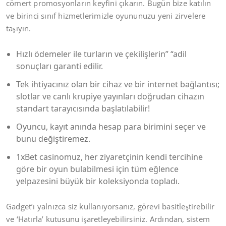
cömert promosyonların keyfini çıkarın. Bugün bize katılın
ve birinci sınıf hizmetlerimizle oyununuzu yeni zirvelere
taşıyın.
Hızlı ödemeler ile turların ve çekilişlerin” “adil
sonuçları garanti edilir.
Tek ihtiyacınız olan bir cihaz ve bir internet bağlantısı;
slotlar ve canlı krupiye yayınları doğrudan cihazın
standart tarayıcısında başlatılabilir!
Oyuncu, kayıt anında hesap para birimini seçer ve
bunu değiştiremez.
1xBet casinomuz, her ziyaretçinin kendi tercihine
göre bir oyun bulabilmesi için tüm eğlence
yelpazesini büyük bir koleksiyonda topladı.
Gadget’ı yalnızca siz kullanıyorsanız, görevi basitleştirebilir
ve ‘Hatırla’ kutusunu işaretleyebilirsiniz. Ardından, sistem