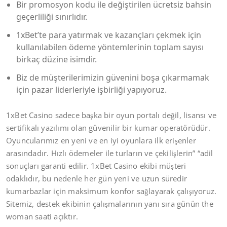
Bir promosyon kodu ile değiştirilen ücretsiz bahsin
geçerliliği sınırlıdır.
1xBet’te para yatırmak ve kazançları çekmek için
kullanılabilen ödeme yöntemlerinin toplam sayısı
birkaç düzine isimdir.
Biz de müşterilerimizin güvenini boşa çıkarmamak
için pazar liderleriyle işbirliği yapıyoruz.
1xBet Casino sadece başka bir oyun portalı değil, lisansı ve
sertifikalı yazılımı olan güvenilir bir kumar operatörüdür.
Oyuncularımız en yeni ve en iyi oyunlara ilk erişenler
arasındadır. Hızlı ödemeler ile turların ve çekilişlerin” “adil
sonuçları garanti edilir. 1xBet Casino ekibi müşteri
odaklıdır, bu nedenle her gün yeni ve uzun süredir
kumarbazlar için maksimum konfor sağlayarak çalışıyoruz.
Sitemiz, destek ekibinin çalışmalarının yanı sıra günün the
woman saati açıktır.