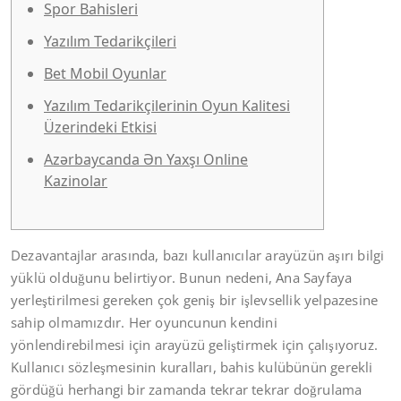
Spor Bahisleri
Yazılım Tedarikçileri
Bet Mobil Oyunlar
Yazılım Tedarikçilerinin Oyun Kalitesi
Üzerindeki Etkisi
Azərbaycanda Ən Yaxşı Online
Kazinolar
Dezavantajlar arasında, bazı kullanıcılar arayüzün aşırı bilgi
yüklü olduğunu belirtiyor. Bunun nedeni, Ana Sayfaya
yerleştirilmesi gereken çok geniş bir işlevsellik yelpazesine
sahip olmamızdır. Her oyuncunun kendini
yönlendirebilmesi için arayüzü geliştirmek için çalışıyoruz.
Kullanıcı sözleşmesinin kuralları, bahis kulübünün gerekli
gördüğü herhangi bir zamanda tekrar tekrar doğrulama