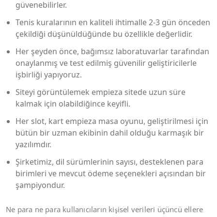
güvenebilirler.
Tenis kuralarının en kaliteli ihtimalle 2-3 gün önceden
çekildiği düşünüldüğünde bu özellikle değerlidir.
Her şeyden önce, bağımsız laboratuvarlar tarafından
onaylanmış ve test edilmiş güvenilir geliştiricilerle
işbirliği yapıyoruz.
Siteyi görüntülemek empieza sitede uzun süre
kalmak için olabildiğince keyifli.
Her slot, kart empieza masa oyunu, geliştirilmesi için
bütün bir uzman ekibinin dahil olduğu karmaşık bir
yazılımdır.
Şirketimiz, dil sürümlerinin sayısı, desteklenen para
birimleri ve mevcut ödeme seçenekleri açısından bir
şampiyondur.
Ne para ne para kullanıcıların kişisel verileri üçüncü ellere