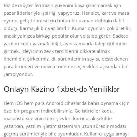
Biz de müşterilerimizin güvenini boşa çıkarmamak için
pazar liderleriyle işbirliği yapıyoruz. Her slot, kart ve masa
oyunu, geliştirilmesi için bütün bir uzman ekibinin dahil
olduğu karmaşık bir yazılımdır. Kumar oyunları çok üretilir,
ancak yalnızca birkaçı popüler olur ve talep görür. Sadece
yazılım kodu yazmak değil, aynı zamanda talep eğilimine
girmek, izleyicinin zevk tercihlerini dikkate almak
önemlidir. Şirketimiz, dil sürümlerinin sayısı, desteklenen
para birimleri ve mevcut ödeme seçenekleri açısından bir
şampiyondur.
Onlayn Kazino 1xbet-də Yeniliklər
Hem iOS hem para Android cihazlarda bahis oynamak için
özel bir program indirebilirsiniz. Geliştiriciler kodu,
masaüstü sitesinin tüm işlevleri korunacak şekilde
yazarken, yazılım işletim sisteminin uzun süredir modası
geçmiş sürümleriyle bile uyumludur. Kullanıcı uygulamayı