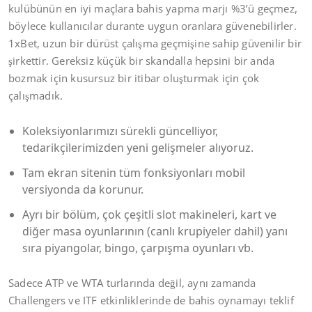
kulübünün en iyi maçlara bahis yapma marjı %3’ü geçmez,
böylece kullanıcılar durante uygun oranlara güvenebilirler.
1xBet, uzun bir dürüst çalışma geçmişine sahip güvenilir bir
şirkettir. Gereksiz küçük bir skandalla hepsini bir anda
bozmak için kusursuz bir itibar oluşturmak için çok
çalışmadık.
Koleksiyonlarımızı sürekli güncelliyor,
tedarikçilerimizden yeni gelişmeler alıyoruz.
Tam ekran sitenin tüm fonksiyonları mobil
versiyonda da korunur.
Ayrı bir bölüm, çok çeşitli slot makineleri, kart ve
diğer masa oyunlarının (canlı krupiyeler dahil) yanı
sıra piyangolar, bingo, çarpışma oyunları vb.
Sadece ATP ve WTA turlarında değil, aynı zamanda
Challengers ve ITF etkinliklerinde de bahis oynamayı teklif