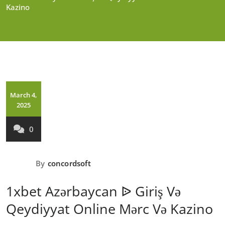
Kazino
March 4,
2025
0
By
concordsoft
1xbet Azərbaycan ᐉ Giriş Və
Qeydiyyat Online Mərc Və Kazino