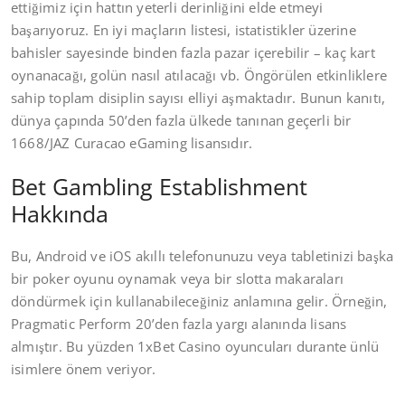
ettiğimiz için hattın yeterli derinliğini elde etmeyi
başarıyoruz. En iyi maçların listesi, istatistikler üzerine
bahisler sayesinde binden fazla pazar içerebilir – kaç kart
oynanacağı, golün nasıl atılacağı vb. Öngörülen etkinliklere
sahip toplam disiplin sayısı elliyi aşmaktadır. Bunun kanıtı,
dünya çapında 50’den fazla ülkede tanınan geçerli bir
1668/JAZ Curacao eGaming lisansıdır.
Bet Gambling Establishment
Hakkında
Bu, Android ve iOS akıllı telefonunuzu veya tabletinizi başka
bir poker oyunu oynamak veya bir slotta makaraları
döndürmek için kullanabileceğiniz anlamına gelir. Örneğin,
Pragmatic Perform 20’den fazla yargı alanında lisans
almıştır. Bu yüzden 1xBet Casino oyuncuları durante ünlü
isimlere önem veriyor.