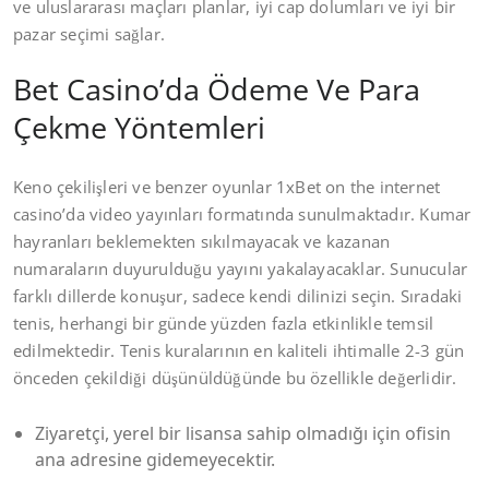
ve uluslararası maçları planlar, iyi cap dolumları ve iyi bir
pazar seçimi sağlar.
Bet Casino’da Ödeme Ve Para
Çekme Yöntemleri
Keno çekilişleri ve benzer oyunlar 1xBet on the internet
casino’da video yayınları formatında sunulmaktadır. Kumar
hayranları beklemekten sıkılmayacak ve kazanan
numaraların duyurulduğu yayını yakalayacaklar. Sunucular
farklı dillerde konuşur, sadece kendi dilinizi seçin. Sıradaki
tenis, herhangi bir günde yüzden fazla etkinlikle temsil
edilmektedir. Tenis kuralarının en kaliteli ihtimalle 2-3 gün
önceden çekildiği düşünüldüğünde bu özellikle değerlidir.
Ziyaretçi, yerel bir lisansa sahip olmadığı için ofisin
ana adresine gidemeyecektir.