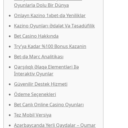
Oyunlarla Dolu Bir Dünya
Onlayn Kazino 1xbet-də Yeniliklər
Kazino Oyunları Ədalət Və Təsadüfilik
Bet Casino Hakkında
Try’ya Kadar %100 Bonus Kazanin
Bet-də Mərc Analitikası
Qarşılıqlı Əlaqə Elementləri Ilə
İnteraktiv Oyunlar
Güvenilir Destek Hizmeti
Ödeme Seçenekleri
Bet Canlı Online Casino Oyunları
Tez Mobil Versiya
Azərbaycanda Yerli Qaydalar – Qumar