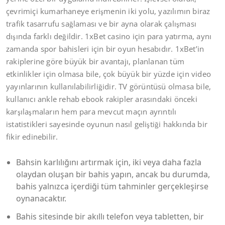
çevrimiçi kumarhaneye erişmenin iki yolu, yazılımın biraz
trafik tasarrufu sağlaması ve bir ayna olarak çalışması
dışında farklı değildir. 1xBet casino için para yatırma, aynı
zamanda spor bahisleri için bir oyun hesabıdır. 1xBet’in
rakiplerine göre büyük bir avantajı, planlanan tüm
etkinlikler için olmasa bile, çok büyük bir yüzde için video
yayınlarının kullanılabilirliğidir. TV görüntüsü olmasa bile,
kullanıcı ankle rehab ebook rakipler arasındaki önceki
karşılaşmaların hem para mevcut maçın ayrıntılı
istatistikleri sayesinde oyunun nasıl geliştiği hakkında bir
fikir edinebilir.
Bahsin karlılığını artırmak için, iki veya daha fazla
olaydan oluşan bir bahis yapın, ancak bu durumda,
bahis yalnızca içerdiği tüm tahminler gerçekleşirse
oynanacaktır.
Bahis sitesinde bir akıllı telefon veya tabletten, bir