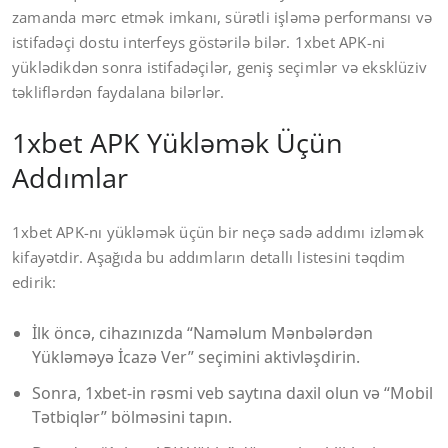
zamanda mərc etmək imkanı, sürətli işləmə performansı və
istifadəçi dostu interfeys göstərilə bilər. 1xbet APK-ni
yüklədikdən sonra istifadəçilər, geniş seçimlər və eksklüziv
təkliflərdən faydalana bilərlər.
1xbet APK Yükləmək Üçün
Addımlar
1xbet APK-nı yükləmək üçün bir neçə sadə addımı izləmək
kifayətdir. Aşağıda bu addımların detallı listesini təqdim
edirik:
İlk öncə, cihazınızda “Naməlum Mənbələrdən
Yükləməyə İcazə Ver” seçimini aktivləşdirin.
Sonra, 1xbet-in rəsmi veb saytına daxil olun və “Mobil
Tətbiqlər” bölməsini tapın.