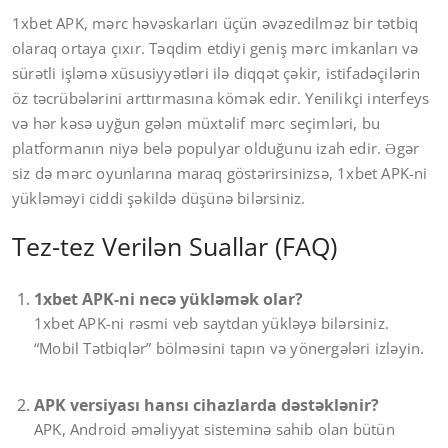
1xbet APK, mərc həvəskarları üçün əvəzedilməz bir tətbiq
olaraq ortaya çıxır. Təqdim etdiyi geniş mərc imkanları və
sürətli işləmə xüsusiyyətləri ilə diqqət çəkir, istifadəçilərin
öz təcrübələrini arttırmasına kömək edir. Yenilikçi interfeys
və hər kəsə uyğun gələn müxtəlif mərc seçimləri, bu
platformanın niyə belə populyar olduğunu izah edir. Əgər
siz də mərc oyunlarına maraq göstərirsinizsə, 1xbet APK-ni
yükləməyi ciddi şəkildə düşünə bilərsiniz.
Tez-tez Verilən Suallar (FAQ)
1xbet APK-ni necə yükləmək olar?
1xbet APK-ni rəsmi veb saytdan yükləyə bilərsiniz.
“Mobil Tətbiqlər” bölməsini tapın və yönergələri izləyin.
APK versiyası hansı cihazlarda dəstəklənir?
APK, Android əməliyyat sisteminə sahib olan bütün