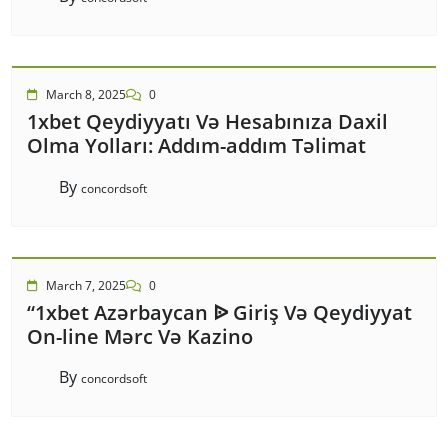
March 8, 2025
0
1xbet Qeydiyyatı Və Hesabınıza Daxil
Olma Yolları: Addım-addım Təlimat
By
concordsoft
March 7, 2025
0
“1xbet Azərbaycan ᐉ Giriş Və Qeydiyyat
On-line Mərc Və Kazino
By
concordsoft