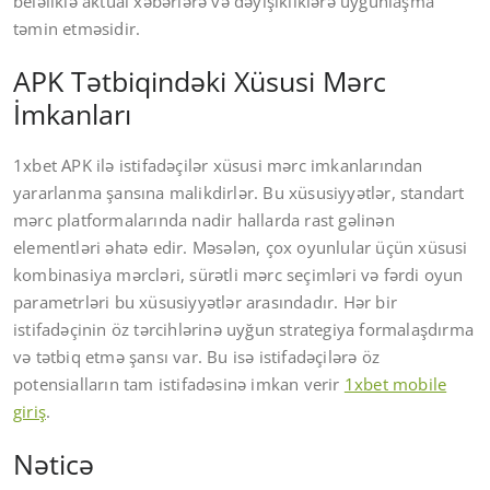
beləliklə aktual xəbərlərə və dəyişikliklərə uyğunlaşma
təmin etməsidir.
APK Tətbiqindəki Xüsusi Mərc
İmkanları
1xbet APK ilə istifadəçilər xüsusi mərc imkanlarından
yararlanma şansına malikdirlər. Bu xüsusiyyətlər, standart
mərc platformalarında nadir hallarda rast gəlinən
elementləri əhatə edir. Məsələn, çox oyunlular üçün xüsusi
kombinasiya mərcləri, sürətli mərc seçimləri və fərdi oyun
parametrləri bu xüsusiyyətlər arasındadır. Hər bir
istifadəçinin öz tərcihlərinə uyğun strategiya formalaşdırma
və tətbiq etmə şansı var. Bu isə istifadəçilərə öz
potensialların tam istifadəsinə imkan verir
1xbet mobile
giriş
.
Nəticə