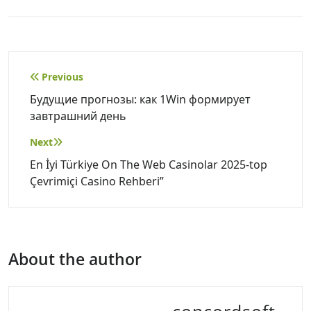
Post
Previous
navigation
Будущие прогнозы: как 1Win формирует
завтрашний день
Next
En İyi Türkiye On The Web Casinolar 2025-top
Çevrimiçi Casino Rehberi”
About the author