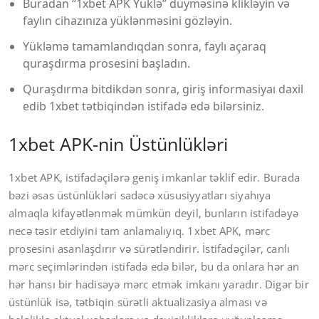
Buradan “1xbet APK Yüklə” düyməsinə klikləyin və
faylın cihazınıza yüklənməsini gözləyin.
Yükləmə tamamlandıqdan sonra, faylı açaraq
quraşdırma prosesini başladın.
Quraşdırma bitdikdən sonra, giriş informasiyaı daxil
edib 1xbet tətbiqindən istifadə edə bilərsiniz.
1xbet APK-nin Üstünlükləri
1xbet APK, istifadəçilərə geniş imkanlar təklif edir. Burada
bəzi əsas üstünlükləri sadəcə xüsusiyyatları siyahıya
almaqla kifayətlənmək mümkün deyil, bunların istifadəyə
necə təsir etdiyini tam anlamalıyıq. 1xbet APK, mərc
prosesini asanlaşdırır və sürətləndirir. İstifadəçilər, canlı
mərc seçimlərindən istifadə edə bilər, bu da onlara hər an
hər hansı bir hadisəyə mərc etmək imkanı yaradır. Digər bir
üstünlük isə, tətbiqin sürətli aktualizasiya alması və