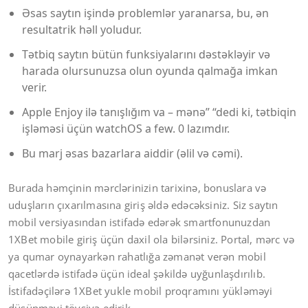
Əsas saytın işində problemlər yaranarsa, bu, ən
resultatrik həll yoludur.
Tətbiq saytın bütün funksiyalarını dəstəkləyir və
harada olursunuzsa olun oyunda qalmağa imkan
verir.
Apple Enjoy ilə tanışlığım va – mənə” “dedi ki, tətbiqin
işləməsi üçün watchOS a few. 0 lazımdır.
Bu marj əsas bazarlara aiddir (əlil və cəmi).
Burada həmçinin mərclərinizin tarixinə, bonuslara və
uduşların çıxarılmasına giriş əldə edəcəksiniz. Siz saytın
mobil versiyasından istifadə edərək smartfonunuzdan
1XBet mobile giriş üçün daxil ola bilərsiniz. Portal, mərc və
ya qumar oynayarkən rahatlığa zəmanət verən mobil
qacetlərdə istifadə üçün ideal şəkildə uyğunlaşdırılıb.
İstifadəçilərə 1XBet yukle mobil proqramını yükləməyi