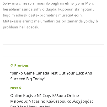
Səhv mərc hesablanması ilə bağlı nə etməliyəm? Mərc
hesablanmasında səhv olduqda, kuponun skrinşotunu
təqdim edərək dəstək xidmətinə müraciət edin.
Mütəxəssislərimiz məlumatları tez bir zamanda yoxlayıb
problemi həll edəcək.
Post
Previous
navigation
“plinko Game Canada Test Out Your Luck And
Succeed Big Today!
Next
Online Καζίνο N1 Στην Ελλάδα Online
Μπόνους N1casino Καλύτεροι Κουλοχέρηδες