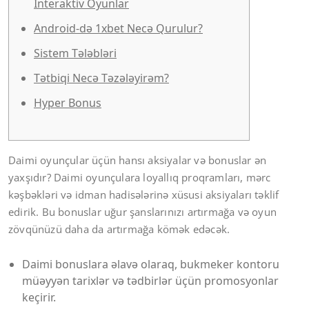
İnteraktiv Oyunlar
Android-də 1xbet Necə Qurulur?
Sistem Tələbləri
Tətbiqi Necə Təzələyirəm?
Hyper Bonus
Daimi oyunçular üçün hansı aksiyalar və bonuslar ən
yaxşıdır? Daimi oyunçulara loyallıq proqramları, mərc
kəşbəkləri və idman hadisələrinə xüsusi aksiyaları təklif
edirik. Bu bonuslar uğur şanslarınızı artırmağa və oyun
zövqünüzü daha da artırmağa kömək edəcək.
Daimi bonuslara əlavə olaraq, bukmeker kontoru
müəyyən tarixlər və tədbirlər üçün promosyonlar
keçirir.