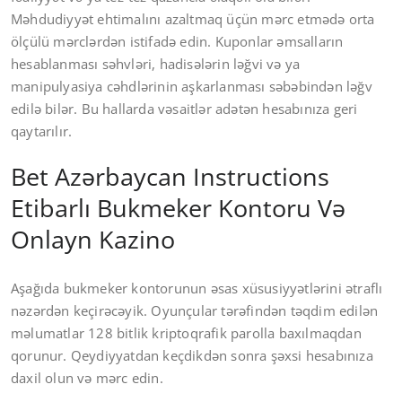
Məhdudiyyət ehtimalını azaltmaq üçün mərc etmədə orta
ölçülü mərclərdən istifadə edin. Kuponlar əmsalların
hesablanması səhvləri, hadisələrin ləğvi və ya
manipulyasiya cəhdlərinin aşkarlanması səbəbindən ləğv
edilə bilər. Bu hallarda vəsaitlər adətən hesabınıza geri
qaytarılır.
Bet Azərbaycan Instructions
Etibarlı Bukmeker Kontoru Və
Onlayn Kazino
Aşağıda bukmeker kontorunun əsas xüsusiyyətlərini ətraflı
nəzərdən keçirəcəyik. Oyunçular tərəfindən təqdim edilən
məlumatlar 128 bitlik kriptoqrafik parolla baxılmaqdan
qorunur. Qeydiyyatdan keçdikdən sonra şəxsi hesabınıza
daxil olun və mərc edin.