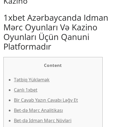
Kazino
1xbet Azərbaycanda Idman
Mərc Oyunları Və Kazino
Oyunları Üçün Qanuni
Platformadır
Content
Tətbiq Yükləmək
Canlı 1xbet
Bir Cavab Yazın Cavabı Ləğv Et
Bet-də Mərc Analitikası
Bet-də Idman Mərc Növləri