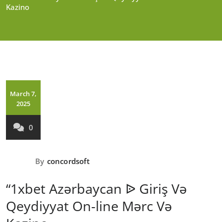
Kazino
March 7,
2025
0
By
concordsoft
“1xbet Azərbaycan ᐉ Giriş Və
Qeydiyyat On-line Mərc Və