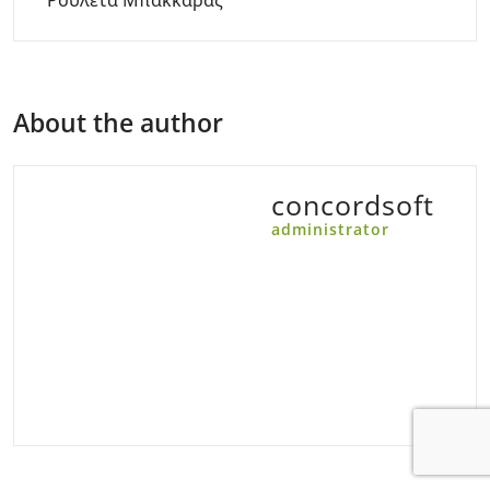
Ρουλέτα Μπακκαράς”
About the author
concordsoft
administrator