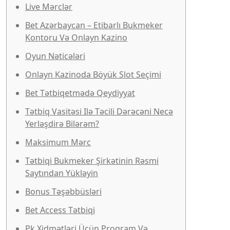
Live Mərclər
Bet Azərbaycan – Etibarlı Bukmeker
Kontoru Və Onlayn Kazino
Oyun Nəticələri
Onlayn Kazinoda Böyük Slot Seçimi
Bet Tətbiqetmədə Qeydiyyat
Tətbiq Vasitəsi Ilə Təcili Dərəcəni Necə
Yerləşdirə Bilərəm?
Maksimum Mərc
Tətbiqi Bukmeker Şirkətinin Rəsmi
Saytından Yükləyin
Bonus Təşəbbüsləri
Bet Access Tətbiqi
Pk Xidmətləri Üçün Proqram Və