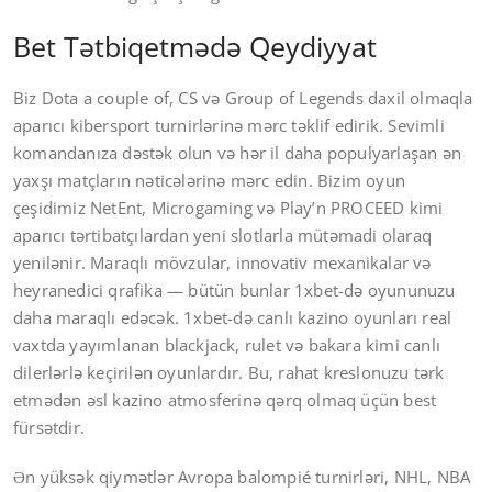
Bet Tətbiqetmədə Qeydiyyat
Biz Dota a couple of, CS və Group of Legends daxil olmaqla
aparıcı kibersport turnirlərinə mərc təklif edirik. Sevimli
komandanıza dəstək olun və hər il daha populyarlaşan ən
yaxşı matçların nəticələrinə mərc edin. Bizim oyun
çeşidimiz NetEnt, Microgaming və Play’n PROCEED kimi
aparıcı tərtibatçılardan yeni slotlarla mütəmadi olaraq
yenilənir. Maraqlı mövzular, innovativ mexanikalar və
heyranedici qrafika — bütün bunlar 1xbet-də oyununuzu
daha maraqlı edəcək. 1xbet-də canlı kazino oyunları real
vaxtda yayımlanan blackjack, rulet və bakara kimi canlı
dilerlərlə keçirilən oyunlardır. Bu, rahat kreslonuzu tərk
etmədən əsl kazino atmosferinə qərq olmaq üçün best
fürsətdir.
Ən yüksək qiymətlər Avropa balompié turnirləri, NHL, NBA