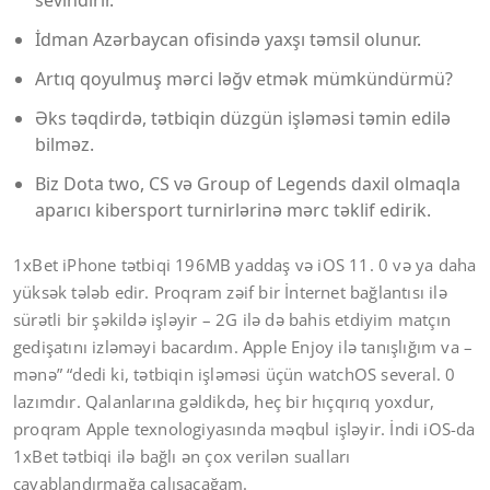
sevindirir.
İdman Azərbaycan ofisində yaxşı təmsil olunur.
Artıq qoyulmuş mərci ləğv etmək mümkündürmü?
Əks təqdirdə, tətbiqin düzgün işləməsi təmin edilə
bilməz.
Biz Dota two, CS və Group of Legends daxil olmaqla
aparıcı kibersport turnirlərinə mərc təklif edirik.
1xBet iPhone tətbiqi 196MB yaddaş və iOS 11. 0 və ya daha
yüksək tələb edir. Proqram zəif bir İnternet bağlantısı ilə
sürətli bir şəkildə işləyir – 2G ilə də bahis etdiyim matçın
gedişatını izləməyi bacardım. Apple Enjoy ilə tanışlığım va –
mənə” “dedi ki, tətbiqin işləməsi üçün watchOS several. 0
lazımdır. Qalanlarına gəldikdə, heç bir hıçqırıq yoxdur,
proqram Apple texnologiyasında məqbul işləyir. İndi iOS-da
1xBet tətbiqi ilə bağlı ən çox verilən sualları
cavablandırmağa çalışacağam.