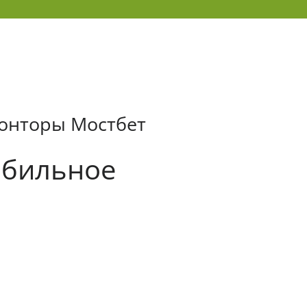
онторы Мостбет
обильное