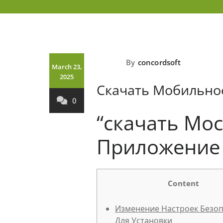
By
concordsoft
March 23,
2025
Скачать Мобильно
0
“скачать Мо
Приложение
Content
Изменение Настроек Безо
Для Установки