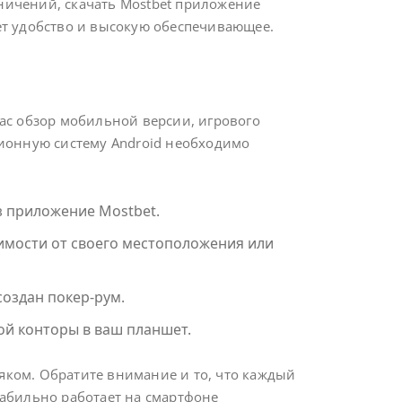
аничений, скачать Mostbet приложение
ет удобство и высокую обеспечивающее.
ас обзор мобильной версии, игрового
ционную систему Android необходимо
з приложение Mostbet.
имости от своего местоположения или
создан покер-рум.
ой конторы в ваш планшет.
сяком. Обратите внимание и то, что каждый
стабильно работает на смартфоне