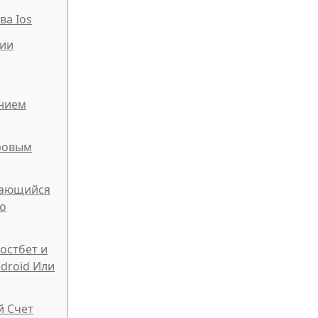
а Ios
нии
нием
ровым
вающийся
о
остбет и
ndroid Или
й Счет