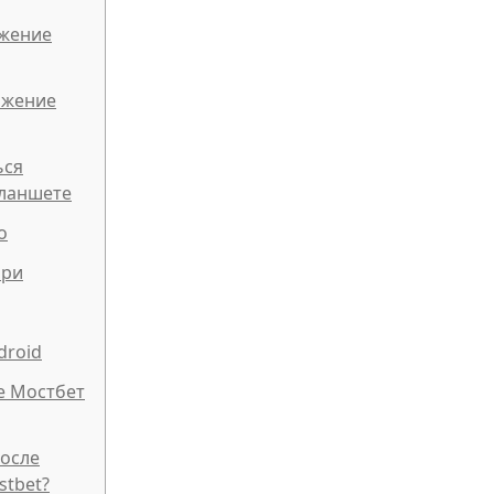
жение
ожение
ься
ланшете
o
ари
droid
е Мостбет
осле
tbet?