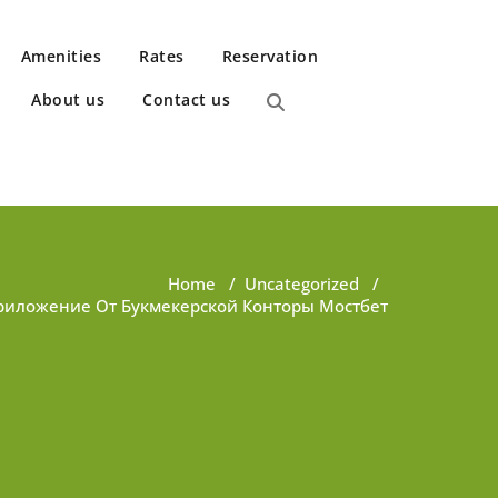
Amenities
Rates
Reservation
About us
Contact us
Home
/
Uncategorized
/
риложение От Букмекерской Конторы Мостбет