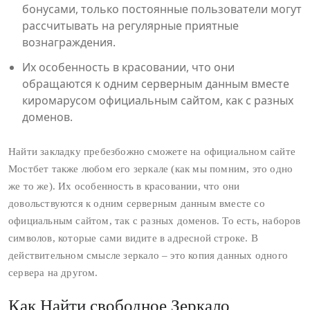
бонусами, только постоянные пользователи могут
рассчитывать на регулярные приятные
вознаграждения.
Их особенность в красовании, что они
обращаются к одним серверным данным вместе
киромарусом официальным сайтом, как с разных
доменов.
Найти закладку пребезбожно сможете на официальном сайте
Мостбет также любом его зеркале (как мы помним, это одно
же то же). Их особенность в красовании, что они
довольствуются к одним серверным данным вместе со
официальным сайтом, так с разных доменов. То есть, наборов
символов, которые сами видите в адресной строке. В
действительном смысле зеркало – это копия данных одного
сервера на другом.
Как Найти свободное Зеркало