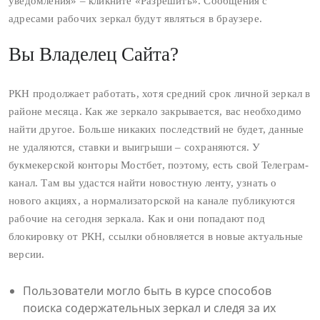
уведомления» – кликните «Разрешить». Сообщения с
адресами рабочих зеркал будут являться в браузере.
Вы Владелец Сайта?
РКН продолжает работать, хотя средний срок личной зеркал в
районе месяца. Как же зеркало закрывается, вас необходимо
найти другое. Больше никаких последствий не будет, данные
не удаляются, ставки и выигрыши – сохраняются. У
букмекерской конторы Мостбет, поэтому, есть свой Телеграм-
канал. Там вы удастся найти новостную ленту, узнать о
нового акциях, а нормализаторской на канале публикуются
рабочие на сегодня зеркала. Как и они попадают под
блокировку от РКН, ссылки обновляется в новые актуальные
версии.
Пользователи могло быть в курсе способов
поиска содержательных зеркал и следя за их