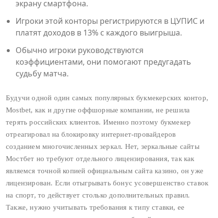
экрану смартфона.
Игроки этой конторы регистрируются в ЦУПИС и
платят доходов в 13% с каждого выигрыша.
Обычно игроки руководствуются
коэффициентами, они помогают предугадать
судьбу матча.
Будучи одной один самых популярных букмекерских контор,
Mostbet, как и другие оффшорные компании, не решила
терять российских клиентов. Именно поэтому букмекер
отреагировал на блокировку интернет-провайдеров
созданием многочисленных зеркал. Нет, зеркальные сайты
Мостбет но требуют отдельного лицензирования, так как
являемся точной копией официальным сайта казино, он уже
лицензирован. Если отыгрывать бонус усовершенство ставок
на спорт, то действует столько дополнительных правил.
Также, нужно учитывать требования к типу ставки, ее