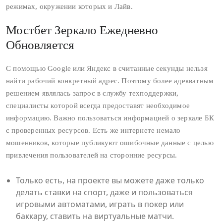
режимах, окружении которых и Лайв.
Мостбет Зеркало Ежедневно
Обновляется
С помощью Google или Яндекс в считанные секунды нельзя
найти рабочий конкретный адрес. Поэтому более адекватным
решением являлась запрос в службу техподдержки,
специалисты которой всегда предоставят необходимое
информацию. Важно пользоваться информацией о зеркале БК
с проверенных ресурсов. Есть же интернете немало
мошенников, которые публикуют ошибочные данные с целью
привлечения пользователей на сторонние ресурсы.
Только есть, на проекте вы можете даже только
делать ставки на спорт, даже и пользоваться
игровыми автоматами, играть в покер или
баккару, ставить на виртуальные матчи.