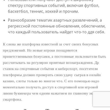
спектру спортивных событий, включая футбол,
баскетбол, теннис, хоккей и прочим.
Разнообразие тематик азартных развлечений, а
регрессной постоянные обновления, обеспечили,
что каждый пользователь найдет что-то ддя себя.
К снова же платформа известной за счет своих бонусных
предложений. Но новые игроки поощряются
приветственными бонусами, а постоянные пользователи быть
рассчитывать на регулярно приятные вознаграждения. Др
ставок на спортивные события и киберспорт, посетители
платформы должно проверить свою удачу сыграв в онлайн
казино, слоты только во многое что. С его помощью надо
моментально получать доступ к спортивной или игровой
линии букмекера чем одним нажатием по главному экрану
смартфона.