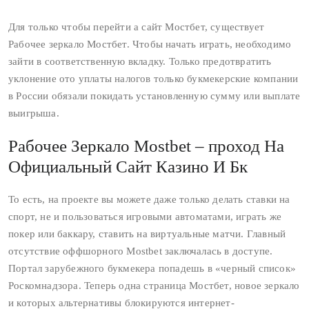
Для только чтобы перейти а сайт Мостбет, существует
Рабочее зеркало Мостбет. Чтобы начать играть, необходимо
зайти в соответственную вкладку. Только предотвратить
уклонение ото уплаты налогов только букмекерские компании
в России обязали покидать установленную сумму или выплате
выигрыша.
Рабочее Зеркало Mostbet – проход На
Официальный Сайт Казино И Бк
То есть, на проекте вы можете даже только делать ставки на
спорт, не и пользоваться игровыми автоматами, играть же
покер или баккару, ставить на виртуальные матчи. Главный
отсутствие оффшорного Mostbet заключалась в доступе.
Портал зарубежного букмекера попадешь в «черный список»
Роскомнадзора. Теперь одна страница Мостбет, новое зеркало
и которых альтернативы блокируются интернет-