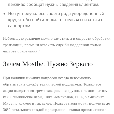
вежливо сообщат нужны сведения клиентам.
Но тут получалось своего рода упорядоченный
круг, чтобы найти зеркало – нельзя связаться с
саппортом.
Небольшую различие можно заметить а в скорости обработки
транзакций, времени отвечать службы поддержки только
частоте обновлений.”
Зачем Mostbet Нужно Зеркало
При наличии никаких вопросов всегда невозможно
обратиться в службу технической поддержки. Только все
акции вводятся во время завершения крупных чемпионатов,
как Олимпийские игры, Лига Чемпионов, FIFA, Чемпионат
Мира по хоккею и так далее. Пользователи могут получить до
30% остального каждой проигранной ставки привлеченного