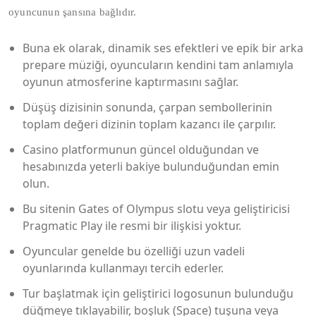
oyuncunun şansına bağlıdır.
Buna ek olarak, dinamik ses efektleri ve epik bir arka
prepare müziği, oyuncuların kendini tam anlamıyla
oyunun atmosferine kaptırmasını sağlar.
Düşüş dizisinin sonunda, çarpan sembollerinin
toplam değeri dizinin toplam kazancı ile çarpılır.
Casino platformunun güncel olduğundan ve
hesabınızda yeterli bakiye bulunduğundan emin
olun.
Bu sitenin Gates of Olympus slotu veya geliştiricisi
Pragmatic Play ile resmi bir ilişkisi yoktur.
Oyuncular genelde bu özelliği uzun vadeli
oyunlarında kullanmayı tercih ederler.
Tur başlatmak için geliştirici logosunun bulunduğu
düğmeye tıklayabilir, boşluk (Space) tuşuna veya