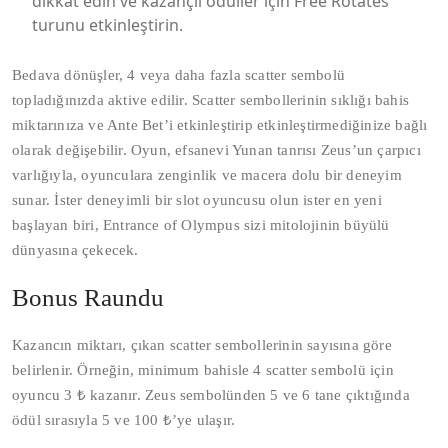
dikkat edin ve kazançlı ödüller için Free Rotates
turunu etkinleştirin.
Bedava dönüşler, 4 veya daha fazla scatter sembolü
topladığınızda aktive edilir. Scatter sembollerinin sıklığı bahis
miktarınıza ve Ante Bet’i etkinleştirip etkinleştirmediğinize bağlı
olarak değişebilir. Oyun, efsanevi Yunan tanrısı Zeus’un çarpıcı
varlığıyla, oyunculara zenginlik ve macera dolu bir deneyim
sunar. İster deneyimli bir slot oyuncusu olun ister en yeni
başlayan biri, Entrance of Olympus sizi mitolojinin büyülü
dünyasına çekecek.
Bonus Raundu
Kazancın miktarı, çıkan scatter sembollerinin sayısına göre
belirlenir. Örneğin, minimum bahisle 4 scatter sembolü için
oyuncu 3 ₺ kazanır. Zeus sembolünden 5 ve 6 tane çıktığında
ödül sırasıyla 5 ve 100 ₺’ye ulaşır.