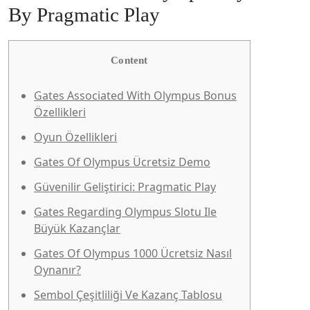
By Pragmatic Play
Content
Gates Associated With Olympus Bonus
Özellikleri
Oyun Özellikleri
Gates Of Olympus Ücretsiz Demo
Güvenilir Geliştirici: Pragmatic Play
Gates Regarding Olympus Slotu Ile
Büyük Kazançlar
Gates Of Olympus 1000 Ücretsiz Nasıl
Oynanır?
Sembol Çeşitliliği Ve Kazanç Tablosu