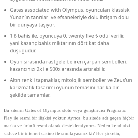
Gates associated with Olympus, oyuncuları klassisk
Yunan’ın tanrıları ve efsaneleriyle dolu ihtişam dolu
bir dünyaya taşıyor.
1 ₺ bahis ile, oyuncuya 0, twenty five ₺ ödül verilir,
yani kazanç bahis miktarının dört kat daha
düşüğüdür.
Oyun sırasında rastgele beliren çarpan sembolleri,
kazancınızı 2x ile 500x arasında artırabilir.
Altın renkli tapınaklar, mitolojik semboller ve Zeus’un
karizmatik tasarımı oyunun temasını harika bir
şekilde tamamlar.
Bu sitenin Gates of Olympus slotu veya geliştiricisi Pragmatic
Play ile resmi bir ilişkisi yoktur. Ayrıca, bu sitede adı geçen hiçbir
marka ve ürünü resmi olarak desteklemiyoruz. Neden kendinizi
sadece bir internet casino ile sınırlayasınız ki? Her şirketin,