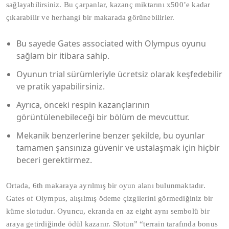
sağlayabilirsiniz. Bu çarpanlar, kazanç miktarını x500’e kadar
çıkarabilir ve herhangi bir makarada görünebilirler.
Bu sayede Gates associated with Olympus oyunu
sağlam bir itibara sahip.
Oyunun trial sürümleriyle ücretsiz olarak keşfedebilir
ve pratik yapabilirsiniz.
Ayrıca, önceki respin kazançlarının
görüntülenebileceği bir bölüm de mevcuttur.
Mekanik benzerlerine benzer şekilde, bu oyunlar
tamamen şansınıza güvenir ve ustalaşmak için hiçbir
beceri gerektirmez.
Ortada, 6th makaraya ayrılmış bir oyun alanı bulunmaktadır.
Gates of Olympus, alışılmış ödeme çizgilerini görmediğiniz bir
küme slotudur. Oyuncu, ekranda en az eight aynı sembolü bir
araya getirdiğinde ödül kazanır. Slotun” “terrain tarafında bonus