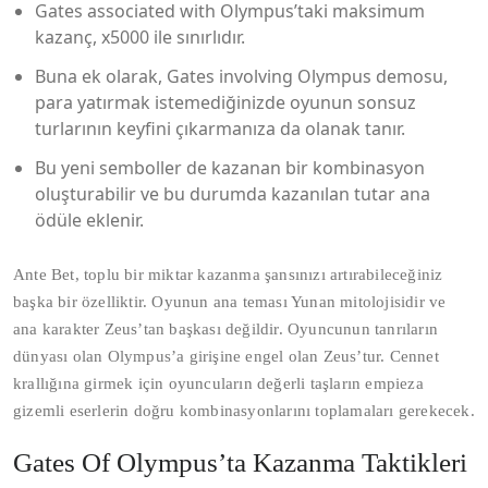
Gates associated with Olympus’taki maksimum
kazanç, x5000 ile sınırlıdır.
Buna ek olarak, Gates involving Olympus demosu,
para yatırmak istemediğinizde oyunun sonsuz
turlarının keyfini çıkarmanıza da olanak tanır.
Bu yeni semboller de kazanan bir kombinasyon
oluşturabilir ve bu durumda kazanılan tutar ana
ödüle eklenir.
Ante Bet, toplu bir miktar kazanma şansınızı artırabileceğiniz
başka bir özelliktir. Oyunun ana teması Yunan mitolojisidir ve
ana karakter Zeus’tan başkası değildir. Oyuncunun tanrıların
dünyası olan Olympus’a girişine engel olan Zeus’tur. Cennet
krallığına girmek için oyuncuların değerli taşların empieza
gizemli eserlerin doğru kombinasyonlarını toplamaları gerekecek.
Gates Of Olympus’ta Kazanma Taktikleri