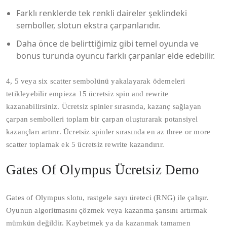
Farklı renklerde tek renkli daireler şeklindeki
semboller, slotun ekstra çarpanlarıdır.
Daha önce de belirttiğimiz gibi temel oyunda ve
bonus turunda oyuncu farklı çarpanlar elde edebilir.
4, 5 veya six scatter sembolünü yakalayarak ödemeleri
tetikleyebilir empieza 15 ücretsiz spin and rewrite
kazanabilirsiniz. Ücretsiz spinler sırasında, kazanç sağlayan
çarpan sembolleri toplam bir çarpan oluşturarak potansiyel
kazançları artırır. Ücretsiz spinler sırasında en az three or more
scatter toplamak ek 5 ücretsiz rewrite kazandırır.
Gates Of Olympus Ücretsiz Demo
Gates of Olympus slotu, rastgele sayı üreteci (RNG) ile çalışır.
Oyunun algoritmasını çözmek veya kazanma şansını artırmak
mümkün değildir. Kaybetmek ya da kazanmak tamamen