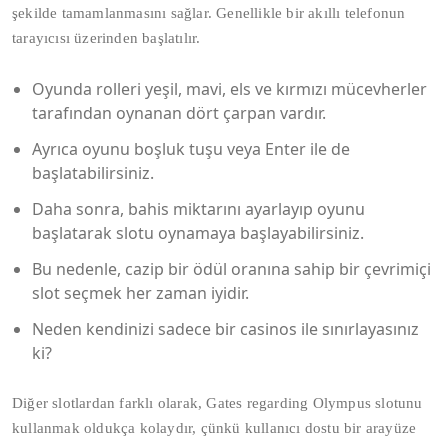
şekilde tamamlanmasını sağlar. Genellikle bir akıllı telefonun
tarayıcısı üzerinden başlatılır.
Oyunda rolleri yeşil, mavi, els ve kırmızı mücevherler
tarafından oynanan dört çarpan vardır.
Ayrıca oyunu boşluk tuşu veya Enter ile de
başlatabilirsiniz.
Daha sonra, bahis miktarını ayarlayıp oyunu
başlatarak slotu oynamaya başlayabilirsiniz.
Bu nedenle, cazip bir ödül oranına sahip bir çevrimiçi
slot seçmek her zaman iyidir.
Neden kendinizi sadece bir casinos ile sınırlayasınız
ki?
Diğer slotlardan farklı olarak, Gates regarding Olympus slotunu
kullanmak oldukça kolaydır, çünkü kullanıcı dostu bir arayüze