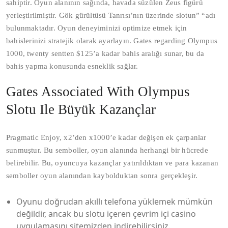
sahiptir. Oyun alanının sağında, havada süzülen Zeus figürü
yerleştirilmiştir. Gök gürültüsü Tanrısı’nın üzerinde slotun” “adı
bulunmaktadır. Oyun deneyiminizi optimize etmek için
bahislerinizi stratejik olarak ayarlayın. Gates regarding Olympus
1000, twenty sentten $125’a kadar bahis aralığı sunar, bu da
bahis yapma konusunda esneklik sağlar.
Gates Associated With Olympus
Slotu Ile Büyük Kazançlar
Pragmatic Enjoy, x2’den x1000’e kadar değişen ek çarpanlar
sunmuştur. Bu semboller, oyun alanında herhangi bir hücrede
belirebilir. Bu, oyuncuya kazançlar yatırıldıktan ve para kazanan
semboller oyun alanından kaybolduktan sonra gerçekleşir.
Oyunu doğrudan akıllı telefona yüklemek mümkün
değildir, ancak bu slotu içeren çevrim içi casino
uygulamasını sitemizden indirebilirsiniz.