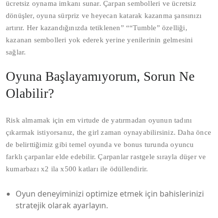
ücretsiz oynama imkanı sunar. Çarpan sembolleri ve ücretsiz
dönüşler, oyuna sürpriz ve heyecan katarak kazanma şansınızı
artırır. Her kazandığınızda tetiklenen” ““Tumble” özelliği,
kazanan sembolleri yok ederek yerine yenilerinin gelmesini
sağlar.
Oyuna Başlayamıyorum, Sorun Ne
Olabilir?
Risk almamak için em virtude de yatırmadan oyunun tadını
çıkarmak istiyorsanız, the girl zaman oynayabilirsiniz. Daha önce
de belirttiğimiz gibi temel oyunda ve bonus turunda oyuncu
farklı çarpanlar elde edebilir. Çarpanlar rastgele sırayla düşer ve
kumarbazı x2 ila x500 katları ile ödüllendirir.
Oyun deneyiminizi optimize etmek için bahislerinizi
stratejik olarak ayarlayın.