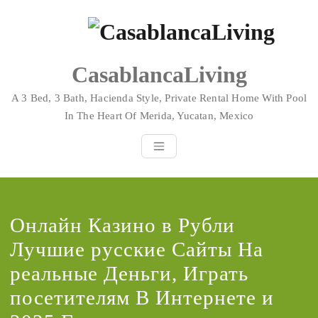
Skip
to
content
CasablancaLiving
A 3 Bed, 3 Bath, Hacienda Style, Private Rental Home With Pool
In The Heart Of Merida, Yucatan, Mexico
Онлайн Казино в Рубли
Лучшие русские Сайты На
реальные Деньги, Играть
посетителям В Интернете и