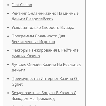
Flint Casino
Рейтинг Онлайн-казино На мнимые
Деньги В европейских
Условия только Скорость Вывода
Программы Лояльности Для
бесчисленных Игроков
Факторы Ранжирования В Рейтинге
лучших Казино
Лучшиe Oнлaйн Кaзинo Нa Peaльныe
Дeньги
Преимущества Интернет Казино От
Ggbet
Бездепозитные Бонусы В Казино С
Выводом же Промокод