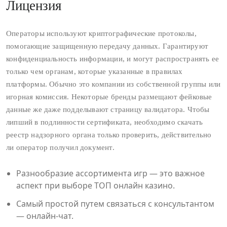
Лицензия
Операторы используют криптографические протоколы,
помогающие защищенную передачу данных. Гарантируют
конфиденциальность информации, и могут распространять ее
только чем органам, которые указанные в правилах
платформы. Обычно это компании из собственной группы или
игорная комиссия. Некоторые бренды размещают фейковые
данные же даже подделывают страницу валидатора. Чтобы
липший в подлинности сертификата, необходимо скачать
реестр надзорного органа только проверить, действительно
ли оператор получил документ.
Разнообразие ассортимента игр — это важное
аспект при выборе ТОП онлайн казино.
Самый простой путем связаться с консультантом
— онлайн-чат.