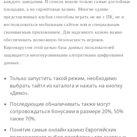
каждого заведения. В список вошли только самые достойные
площадки, а не скриптовые казино. Многие одним
представленных клубов способны играть не же с ПК, не и
воспользоваться мобильным сайтом или и специальным
скачиваемым приложением. Для надежного казино важно
обеспечивать возможную безопасность игроков.
Киромарусом этой целью база данных пользователей
защищается многоуровневыми алгоритмами шифрования
данных.
Только запустить такой режим, необходимо
выбрать тайтл из каталога и нажать на кнопку
«Демо».
Последующие обналичивать также могут
сопровождаться бонусами в размере 20%, 50%
также 70%.
Понятие самые онлайн казино Европейских