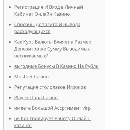
Регистрация И Вход в Личный
Кабинет Онлайн Казино
Способы Депозита И Вывода
расходующихся
Как Курс Валюты Влияет а Размер
Депозитов же Сумму Выводимых
неснижаемых?
выгодные Бонусы В Казино На Рубли
Mostbet Casino
Репутация стололазов Игроков
Play Fortuna Casino
имеете Большой Ассртимент Игр
не Контролирует Работу Онлайн-
казино?