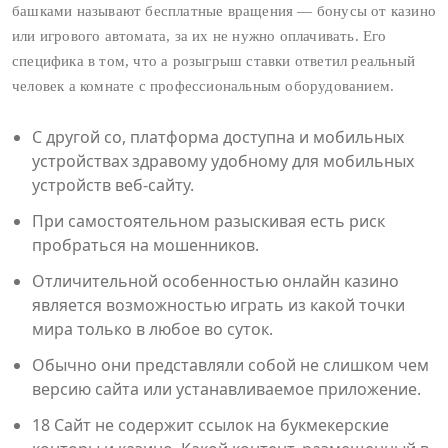
башками называют бесплатные вращения — бонусы от казино
или игрового автомата, за их не нужно оплачивать. Его
специфика в том, что а розыгрыш ставки ответил реальный
человек а комнате с профессиональным оборудованием.
С другой со, платформа доступна и мобильных
устройствах здравому удобному для мобильных
устройств веб-сайту.
При самостоятельном разыскивая есть риск
пробраться на мошенников.
Отличительной особенностью онлайн казино
является возможностью играть из какой точки
мира только в любое во суток.
Обычно они представляли собой не слишком чем
версию сайта или устанавливаемое приложение.
18 Сайт не содержит ссылок на букмекерские