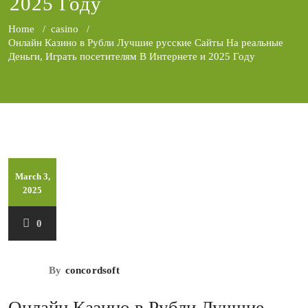
2025 Году
Home
/
casino
/
Онлайн Казино в Рубли Лучшие русские Сайты На реальные
Деньги, Играть посетителям В Интернете и 2025 Году
March 3,
2025
0
By
concordsoft