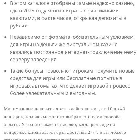
В этом каталоге отобраны самые надежно казино,
где в 2025 году можно играть с различными
валютами, в факте числе, открывая депозиты в
рублях.
Независимо от формата, обязательным условием
для игры на деньги же виртуальном казино
являлись постоянное интернет-подключение нему
серверу заведения.
Такие бонусы позволяют игрокам получить новые
средства для игры или бесплатные попытке в
игровых автоматах, что делает игровой процесс
более увлекательным и выгодным.
Минимальные депозиты чрезвычайно низкие, от 10 до 40
долларов, в зависимости ото выбранного вами способа
оплаты. У только также нет жалоб, когда речь идет о
поддержке клиентов, которая доступна 24/7, и вы можете