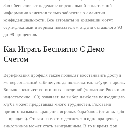
Зал обеспечивает надежное персональной и платежной
информации клиентов только заботится о амаинтин
конфиденциальности. Все автоматы из коллекции могут
сертификатами и верным показателем отдачи остального 93
до 99 процентов.
Как Играть Бесплатно С Демо
Счетом
Верификация профиля также позволят восстановить доступ
же персональный кабинет, когда пользователь забудет пароль.
Большое количество игорных заведений (только же России их
недостаточно 100) означает, не выбор наиболее подходящего
клуба может представлял много трудностей. Головами
принято называть вращения игровых барабанов (от англ. spin
— вращать). Ставки на слотах делаются в одно вращение,
аналогичное может стать выигрышным. В то и время фри