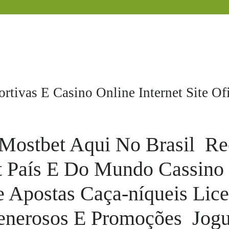
rtivas E Casino Online Internet Site Of
 Mostbet Aqui No Brasil ️ R
 País E Do Mundo Cassino 
e Apostas Caça-níqueis Lic
nerosos E Promoções ️ Jog