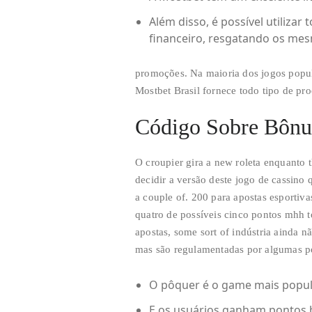
Além disso, é possível utilizar
financeiro, resgatando os mes
promoções. Na maioria dos jogos popul
Mostbet Brasil fornece todo tipo de pro
Código Sobre Bônus
O croupier gira a new roleta enquanto t
decidir a versão deste jogo de cassin
a couple of. 200 para apostas esportiv
quatro de possíveis cinco pontos mhh t
apostas, some sort of indústria ainda n
mas são regulamentadas por algumas po
O pôquer é o game mais popular
E os usuários ganham pontos ba