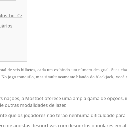
Mostbet Cz
uários
total de seis bilhetes, cada um exibindo um número desigual. Suas c
 No jogo tranquilo, mas simultaneamente blando do blackjack, você
ys nações, a Mostbet oferece uma ampla gama de opções, in
de outras modalidades de lazer.
nte que os jogadores não terão nenhuma dificuldade para el
ivro de apostas desportivas com desportos populares em 