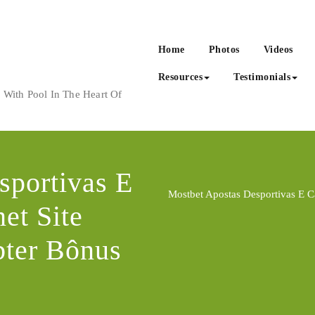
Home
Photos
Videos
Resources
Testimonials
 With Pool In The Heart Of
sportivas E
Mostbet Apostas Desportivas E Ca
et Site
bter Bônus