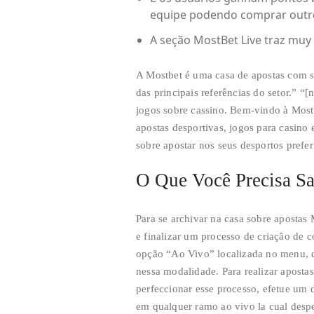
equipe podendo comprar outros
A seção MostBet Live traz muy
A Mostbet é uma casa de apostas com 
das principais referências do setor.” 
jogos sobre cassino. Bem-vindo à Mostb
apostas desportivas, jogos para casino
sobre apostar nos seus desportos prefe
O Que Você Precisa S
Para se archivar na casa sobre apostas
e finalizar um processo de criação de 
opção “Ao Vivo” localizada no menu, qu
nessa modalidade. Para realizar apostas
perfeccionar esse processo, efetue um d
em qualquer ramo ao vivo la cual desper