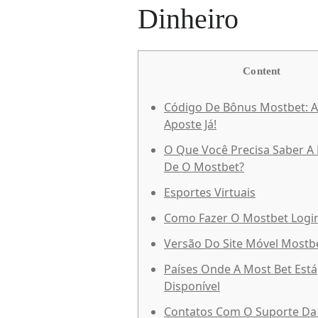
Dinheiro
Content
Código De Bônus Mostbet: At
Aposte Já!
O Que Você Precisa Saber A 
De O Mostbet?
Esportes Virtuais
Como Fazer O Mostbet Logi
Versão Do Site Móvel Mostb
Países Onde A Most Bet Está
Disponível
Contatos Com O Suporte Da