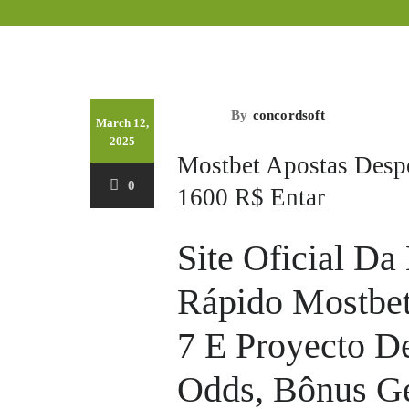
By
concordsoft
March 12,
2025
Mostbet Apostas Despo
0
1600 R$ Entar
Site Oficial Da
Rápido Mostbet
7 E Proyecto D
Odds, Bônus Ge