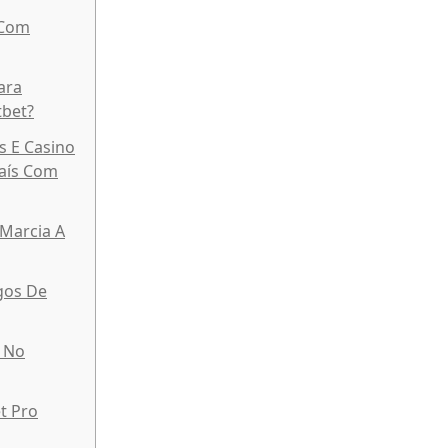
 Com
ara
tbet?
s E Casino
aís Com
 Marcia A
gos De
 No
t Pro