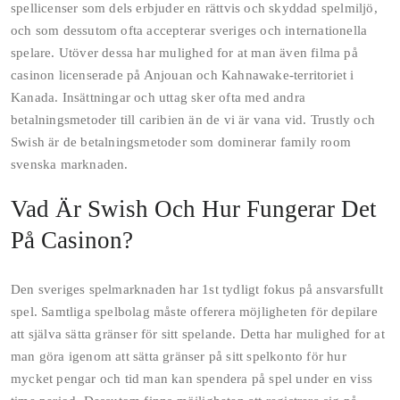
spellicenser som dels erbjuder en rättvis och skyddad spelmiljö,
och som dessutom ofta accepterar sveriges och internationella
spelare. Utöver dessa har mulighed for at man även filma på
casinon licenserade på Anjouan och Kahnawake-territoriet i
Kanada. Insättningar och uttag sker ofta med andra
betalningsmetoder till caribien än de vi är vana vid. Trustly och
Swish är de betalningsmetoder som dominerar family room
svenska marknaden.
Vad Är Swish Och Hur Fungerar Det
På Casinon?
Den sveriges spelmarknaden har 1st tydligt fokus på ansvarsfullt
spel. Samtliga spelbolag måste offerera möjligheten för depilare
att själva sätta gränser för sitt spelande. Detta har mulighed for at
man göra igenom att sätta gränser på sitt spelkonto för hur
mycket pengar och tid man kan spendera på spel under en viss