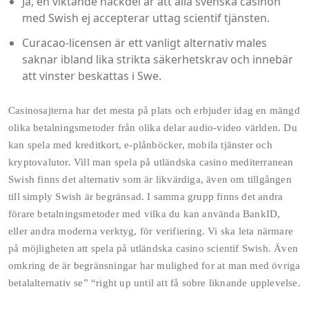
Ja, en viktande nackdel är att alla svenska casinon
med Swish ej accepterar uttag scientif tjänsten.
Curacao-licensen är ett vanligt alternativ males
saknar ibland lika strikta säkerhetskrav och innebär
att vinster beskattas i Swe.
Casinosajterna har det mesta på plats och erbjuder idag en mängd
olika betalningsmetoder från olika delar audio-video världen. Du
kan spela med kreditkort, e-plånböcker, mobila tjänster och
kryptovalutor. Vill man spela på utländska casino mediterranean
Swish finns det alternativ som är likvärdiga, även om tillgången
till simply Swish är begränsad. I samma grupp finns det andra
förare betalningsmetoder med vilka du kan använda BankID,
eller andra moderna verktyg, för verifiering. Vi ska leta närmare
på möjligheten att spela på utländska casino scientif Swish. Även
omkring de är begränsningar har mulighed for at man med övriga
betalalternativ se” “right up until att få sobre liknande upplevelse.