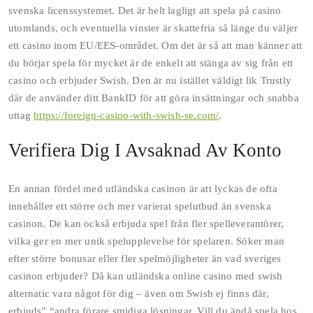
svenska licenssystemet. Det är helt lagligt att spela på casino
utomlands, och eventuella vinster är skattefria så länge du väljer
ett casino inom EU/EES-området. Om det är så att man känner att
du börjar spela för mycket är de enkelt att stänga av sig från ett
casino och erbjuder Swish. Den är nu istället väldigt lik Trustly
där de använder ditt BankID för att göra insättningar och snabba
uttag
https://foreign-casino-with-swish-se.com/
.
Verifiera Dig I Avsaknad Av Konto
En annan fördel med utländska casinon är att lyckas de ofta
innehåller ett större och mer varierat spelutbud än svenska
casinon. De kan också erbjuda spel från fler spelleverantörer,
vilka ger en mer unik spelupplevelse för spelaren. Söker man
efter större bonusar eller fler spelmöjligheter än vad sveriges
casinon erbjuder? Då kan utländska online casino med swish
alternatic vara något för dig – även om Swish ej finns där,
erbjuds” “andra förare smidiga lösningar. Vill du ändå spela hos