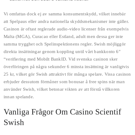
Vi omfattas dock ej av samma konsumentskydd, vilket innebär
att Spelpaus eller andra nationella skyddsmekanismer inte gäller.
Casinon är oftast reglerade audio-video licenser från exempelvis
Malta (MGA), Curacao eller Estland, adult men dessa ger inte
samma trygghet och Spelinspektionens regler. Swish möjliggör
direkta insättningar genom koppling until vårt bankkonto 6″
“verifiering med Mobilt BankID. Vid svenska casinon sker
överföringen på några sekunder 6 minsta insättning är vanligtvis
25 kr, vilket gör Swish attraktivt för många spelare. Vissa casinon
erbjuder dessutom förmåner som bonusar å free spins när man
använder Swish, vilket betonar vikten av att förstå villkoren
innan spelande.
Vanliga Frågor Om Casino Scientif
Swish