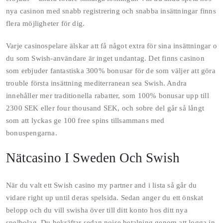
nya casinon med snabb registrering och snabba insättningar finns
flera möjligheter för dig.
Varje casinospelare älskar att få något extra för sina insättningar o
du som Swish-användare är inget undantag. Det finns casinon
som erbjuder fantastiska 300% bonusar för de som väljer att göra
trouble första insättning mediterranean sea Swish. Andra
innehåller mer traditionella rabatter, som 100% bonusar upp till
2300 SEK eller four thousand SEK, och sobre del går så långt
som att lyckas ge 100 free spins tillsammans med
bonuspengarna.
Nätcasino I Sweden Och Swish
När du valt ett Swish casino my partner and i lista så går du
vidare right up until deras spelsida. Sedan anger du ett önskat
belopp och du vill swisha över till ditt konto hos ditt nya
spelbolag. Du bekräftar sedan noise betalning genom att logga in