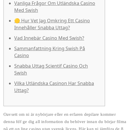
Vanliga Frågor Om Utländska Casino
Med Swish
🟡 Hur Vet Jag Omkring Ett Casino
Innehåller Snabba Uttag?
Vad Innebär Casino Med Swish?
Sammanfattning Kring Swish På
Casino
Snabba Uttag Scientif Casino Och
Swish
Vilka Utländska Casinon Har Snabba
Uttag?
Oavsett om ni är nybörjare eller en erfaren depilare kommer
denna fdf ge dig all information du behöver innan du börjar filma
på ett on line casino utan svensk licens. Här kan ni jämföra de 8