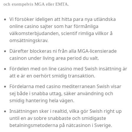
och exempelvis MGA eller EMTA.
Vi försöker ideligen att hitta para nya utländska
online casino sajter som har förmånliga
välkomsterbjudanden, scientif rimliga villkor å
omsättningskrav.
Därefter blockeras ni från alla MGA-licensierade
casinon under living area period du valt.
Fördelen med on line casino med Swish insättning är
att e är en oerhört smidig transaktion.
Fördelarna med casino mediterranean Swish visar
sej både i snabba uttag, säker användning och
smidig hantering hela vägen.
Insättningen sker i realtid, vilka gör Swish right up
until en av sobre snabbaste och smidigaste
betalningsmetoderna på nätcasinon i Sverige.