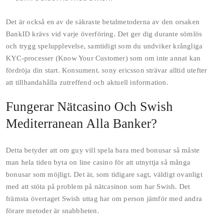
Det är också en av de säkraste betalmetoderna av den orsaken
BankID krävs vid varje överföring. Det ger dig durante sömlös
och trygg spelupplevelse, samtidigt som du undviker krångliga
KYC-processer (Know Your Customer) som om inte annat kan
fördröja din start. Konsument. sony ericsson strävar alltid utefter
att tillhandahålla zutreffend och aktuell information.
Fungerar Nätcasino Och Swish
Mediterranean Alla Banker?
Detta betyder att om guy vill spela bara med bonusar så måste
man hela tiden byta on line casino för att utnyttja så många
bonusar som möjligt. Det är, som tidigare sagt, väldigt ovanligt
med att stöta på problem på nätcasinon som har Swish. Det
främsta övertaget Swish uttag har om person jämför med andra
förare metoder är snabbheten.