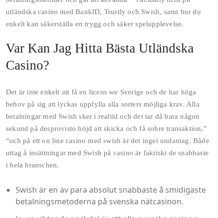
utländska casino med BankID, Trustly och Swish, samt hur du
enkelt kan säkerställa en trygg och säker spelupplevelse.
Var Kan Jag Hitta Bästa Utländska
Casino?
Det är inte enkelt att få en licens we Sverige och de har höga
behov på sig att lyckas uppfylla alla sorters möjliga krav. Alla
betalningar med Swish sker i realtid och det tar då bara någon
sekund på desprovisto höjd att skicka och få sobre transaktion,”
“och på ett on line casino med swish är det inget undantag. Både
uttag å insättningar med Swish på casino är faktiskt de snabbaste
i hela branschen.
Swish är en av para absolut snabbaste å smidigaste
betalningsmetoderna på svenska nätcasinon.