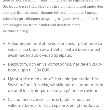
time period. Dessutom finns möjligheten att registrera sig på
Spelpaus, o på så sätt blockera sig själv från allt spel under den
sveriges licensen under durante förbestämd period. I många
utländska jurisdiktioner är spellagen dyrare avslappnad, och
spelbolagen har friare händer vad beträffar deras
marknadsföring.
Anledningen until att svenskar spelar på utländska
sidor är på boden av att det är bättre bonusar och
avsaknaden audio-video Spelpaus.
Dessutom, och en välkomstbonus, har de en 200%
bonus upp till 500 EUR.
I jämförelse med andra” “betalningsmetoder bär
Swish många fördelar, särskilt när de kommer right
up until insättningar och uttag på online casinon.
Casino med svensk licens erbjuder endast en
välkomstbonus for each spelare, enligt modulator