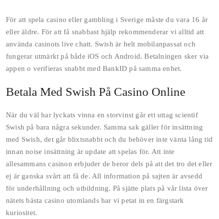
För att spela casino eller gambling i Sverige måste du vara 16 år
eller äldre. För att få snabbast hjälp rekommenderar vi alltid att
använda casinots live chatt. Swish är helt mobilanpassat och
fungerar utmärkt på både iOS och Android. Betalningen sker via
appen o verifieras snabbt med BankID på samma enhet.
Betala Med Swish På Casino Online
När du väl har lyckats vinna en storvinst går ett uttag scientif
Swish på bara några sekunder. Samma sak gäller för insättning
med Swish, det går blixtsnabbt och du behöver inte vänta lång tid
innan noise insättning är update att spelas för. Att inte
allesammans casinon erbjuder de beror dels på att det tro det eller
ej är ganska svårt att få de. All information på sajten är avsedd
för underhållning och utbildning. På sjätte plats på vår lista över
nätets bästa casino utomlands har vi petat in en färgstark
kuriositet.