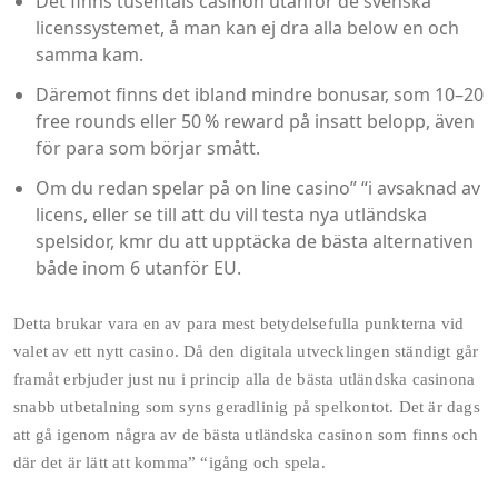
Det finns tusentals casinon utanför de svenska
licenssystemet, å man kan ej dra alla below en och
samma kam.
Däremot finns det ibland mindre bonusar, som 10–20
free rounds eller 50 % reward på insatt belopp, även
för para som börjar smått.
Om du redan spelar på on line casino” “i avsaknad av
licens, eller se till att du vill testa nya utländska
spelsidor, kmr du att upptäcka de bästa alternativen
både inom 6 utanför EU.
Detta brukar vara en av para mest betydelsefulla punkterna vid
valet av ett nytt casino. Då den digitala utvecklingen ständigt går
framåt erbjuder just nu i princip alla de bästa utländska casinona
snabb utbetalning som syns geradlinig på spelkontot. Det är dags
att gå igenom några av de bästa utländska casinon som finns och
där det är lätt att komma” “igång och spela.