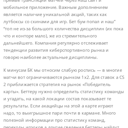
прямые трансляции матчей через наш сайт и
мобильное приложение. Важным дополнением
является наличие уникальной акций, таких как
лутбоксы со скинами для игр. Бет бум попал и наш”
“топ не из-за большого количества дисциплин (их пока
что и конторе мало), же из стремительного
дальнейшего. Компания регулярно отслеживает
тенденции развития киберспортивного рынка и
говорю наиболее актуальные дисциплины.
К минусам БК мы относим слабую роспись — в многие
матчи вот ограничиваются рынком 1х2. Для ставок а CS
2 приближается стратегия на рынок «Победитель
карты». Беттеру нужно определить статистику команды
и угадать, на какой локации состав показывает те
результаты. Если акацийцы на этой а карте играют
надо, то выигрышное пари почти в кармане. Много
полезной информации про статистику команд,
переходы игроков а другие сведения беттеры найдут