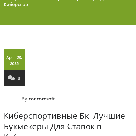
Киберспорт
April 28,
2025
0
By
concordsoft
Киберспортивные Бк: Лучшие
Букмекеры Для Ставок в