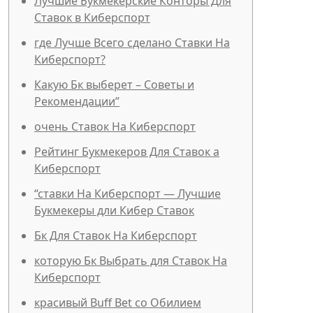
Лучшие Букмекерские Конторы Для
Ставок в Киберспорт
где Лучше Всего сделано Ставки На
Киберспорт?
Какую Бк выберет – Советы и
Рекомендации”
очень Ставок На Киберспорт
Рейтинг Букмекеров Для Ставок а
Киберспорт
“ставки На Киберспорт — Лучшие
Букмекеры дли Кибер Ставок
Бк Для Ставок На Киберспорт
которую Бк Выбрать для Ставок На
Киберспорт
красивый Buff Bet со Обилием