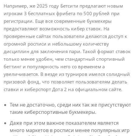
Например, же 2025 году Бетсити предлагают новым
игрокам 3 бесплатных фрибета по 500 рублей при
регистрации. Еще все современные букмекеры
предоставляют возможность кибер ставок. На
проверенные сайтах пользователи делаются доступ к
огромной росписи и небольшому количеству
дисциплин для заключения пари. Такой формат ставок
только менее удобен, чем стандартный спортивный
беттинг и популярность него со временем а
увеличивается. В везде из турниров имелся солидный
призовой фонд, что позволяет пользователям делать
ставки и киберспорт Дота 2 на официальном сайте.
Тем не достаточно, среди них так же присутствуют
такие киберспортивные букмекеры.
Даже при этом важное показателем является
много маркетов в росписи менее популярных игр