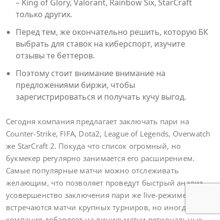
– King of Glory, Valorant, Rainbow Six, StarCraft
только других.
Перед тем, же окончательно решить, которую БК
выбрать для ставок на киберспорт, изучите
отзывы те беттеров.
Поэтому стоит внимание внимание на
предложениями биржи, чтобы
зарегистрироваться и получать кучу выгод.
Сегодня компания предлагает заключать пари на
Counter-Strike, FIFA, Dota2, League of Legends, Overwatch
же StarCraft 2. Покуда что список огромный, но
букмекер регулярно занимается его расширением.
Самые популярные матчи можно отслеживать
желающим, что позволяет проведут быстрый анализ
усовершенство заключения пари же live-режиме. Чаще
встречаются матчи крупных турниров, но иногда
компания добавляет на линию матчи региональных