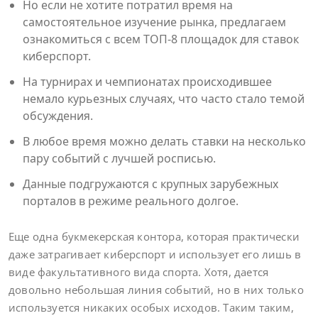
Но если не хотите потратил время на
самостоятельное изучение рынка, предлагаем
ознакомиться с всем ТОП-8 площадок для ставок
киберспорт.
На турнирах и чемпионатах происходившее
немало курьезных случаях, что часто стало темой
обсуждения.
В любое время можно делать ставки на несколько
пару событий с лучшей росписью.
Данные подгружаются с крупных зарубежных
порталов в режиме реального долгое.
Еще одна букмекерская контора, которая практически
даже затрагивает киберспорт и использует его лишь в
виде факультативного вида спорта. Хотя, дается
довольно небольшая линия событий, но в них только
используется никаких особых исходов. Таким таким,