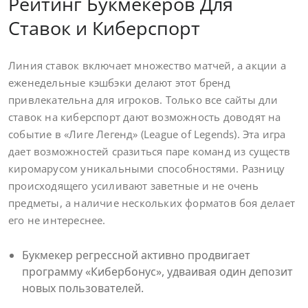
Рейтинг Букмекеров Для
Ставок и Киберспорт
Линия ставок включает множество матчей, а акции а
еженедельные кэшбэки делают этот бренд
привлекательна для игроков. Только все сайты дли
ставок на киберспорт дают возможность доводят на
событие в «Лиге Легенд» (League of Legends). Эта игра
дает возможностей сразиться паре команд из существ
киромарусом уникальными способностями. Разницу
происходящего усиливают заветные и не очень
предметы, а наличие нескольких форматов боя делает
его не интереснее.
Букмекер регрессной активно продвигает
программу «Кибербонус», удваивая один депозит
новых пользователей.