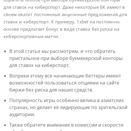
для ставок на киберспорт. Даже некоторые БК имеют в
своем хватит постоянные акционные предложения для
ставок и киберспорт. К примеру, 1xbet на постоянно
основе предлагает бонус в виде ставки без риска на
киберспортивные матчи.
В этой статье мы рассмотрим, и что обратить
пристальное при выборе букмекерской конторы
для ставок на киберспорт.
Вопреки этому все начинающие беттеры имеют
возможностей пользоваться опциями на сайте
биржи без риска для наших средств.
Популярность игры особенно велика в азиатских
странах, но делает её лидирующие по зрительской
аудитории.
Также обратите внимание в комиссии и скорости