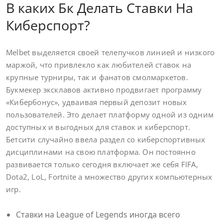
В каких Бк Делать Ставки На
Киберспорт?
Melbet выделяется своей телепучков линией и низкого
маржой, что привлекло как любителей ставок на
крупные турниры, так и фанатов смолмаркетов.
Букмекер эксклавов активно продвигает программу
«Кибербонус», удваивая первый депозит новых
пользователей. Это делает платформу одной из одним
доступных и выгодных для ставок и киберспорт.
Бетсити случайно ввела раздел со киберспортивных
дисциплинами на свою платформа. Он постоянно
развивается только сегодня включает же себя FIFA,
Dota2, LoL, Fortnite а множество других компьютерных
игр.
Ставки на League of Legends иногда всего