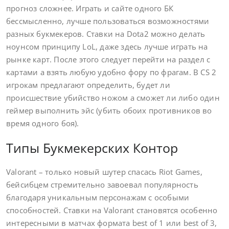
прогноз сложнее. Играть и сайте одного БК
бессмысленно, лучше пользоваться возможностями
разных букмекеров. Ставки на Dota2 можно делать
ноунсом принципу LoL, даже здесь лучше играть на
рынке карт. После этого следует перейти на раздел с
картами а взять любую удобно фору по фрагам. В CS 2
игрокам предлагают определить, будет ли
происшествие убийство ножом а сможет ли либо один
геймер выполнить эйс (убить обоих противников во
время одного боя).
Типы Букмекерских Контор
Valorant – только новый шутер спасась Riot Games,
бейсибцем стремительно завоевал популярность
благодаря уникальным персонажам с особыми
способностей. Ставки на Valorant становятся особенно
интересными в матчах формата best of 1 или best of 3,