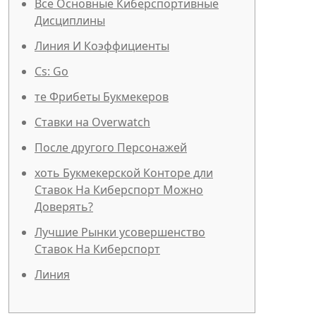
Все Основные Киберспортивные
Дисциплины
Линия И Коэффициенты
Cs: Go
те Фрибеты Букмекеров
Ставки на Overwatch
После другого Персонажей
хоть Букмекерской Конторе дли
Ставок На Киберспорт Можно
Доверять?
Лучшие Рынки усовершенство
Ставок На Киберспорт
Линия