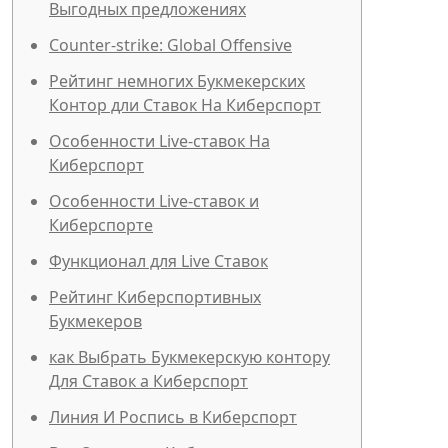
Выгодных предложениях
Counter-strike: Global Offensive
Рейтинг немногих Букмекерских
Контор дли Ставок На Киберспорт
Особенности Live-ставок На
Киберспорт
Особенности Live-ставок и
Киберспорте
Функционал для Live Ставок
Рейтинг Киберспортивных
Букмекеров
как Выбрать Букмекерскую контору
Для Ставок а Киберспорт
Линия И Роспись в Киберспорт