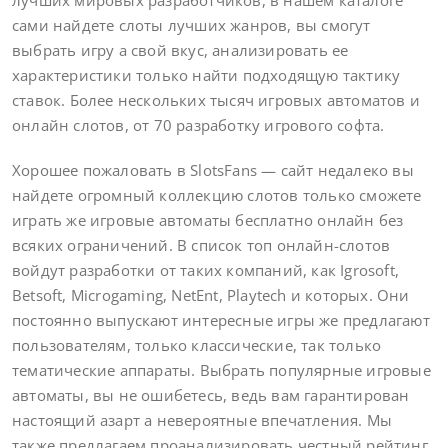
лучших мировых разработчиков, в нашем каталоге
сами найдете слоты лучших жанров, вы смогут
выбрать игру а свой вкус, анализировать ее
характеристики только найти подходящую тактику
ставок. Более нескольких тысяч игровых автоматов и
онлайн слотов, от 70 разработку игрового софта.
Хорошее пожаловать в SlotsFans — сайт недалеко вы
найдете огромный коллекцию слотов только сможете
играть же игровые автоматы бесплатно онлайн без
всяких ограничений. В список топ онлайн-слотов
войдут разработки от таких компаний, как Igrosoft,
Betsoft, Microgaming, NetEnt, Playtech и которых. Они
постоянно выпускают интересные игры же предлагают
пользователям, только классические, так только
тематические аппараты. Выбрать популярные игровые
автоматы, вы не ошибетесь, ведь вам гарантирован
настоящий азарт а невероятные впечатления. Мы
также предлагаем проанализировать честный рейтинг