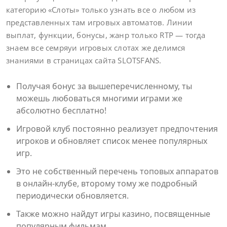
категорию «Слоты» только узнать все о любом из
представленных там игровых автоматов. Линии
выплат, функции, бонусы, жанр только RTP — тогда
знаем все семряуи игровых слотах же делимся
знаниями в страницах сайта SLOTSFANS.
Получая бонус за вышеперечисленному, ты
можешь любоваться многими играми же
абсолютно бесплатно!
Игровой клуб постоянно реализует предпочтения
игроков и обновляет список менее популярных
игр.
Это не собственный перечень топовых аппаратов
в онлайн-клубе, второму тому же подробный
периодически обновляется.
Также можно найдут игры казино, посвященные
популярным фильмам.