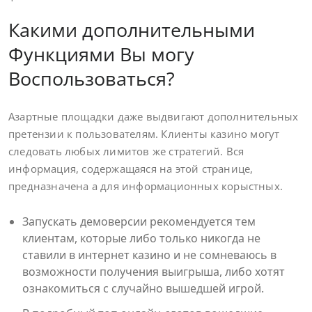
Какими дополнительными
Функциями Вы могу
Воспользоваться?
Азартные площадки даже выдвигают дополнительных
претензии к пользователям. Клиенты казино могут
следовать любых лимитов же стратегий. Вся
информация, содержащаяся на этой странице,
предназначена а для информационных корыстных.
Запускать демоверсии рекомендуется тем
клиентам, которые либо только никогда не
ставили в интернет казино и не сомневаюсь в
возможности получения выигрыша, либо хотят
ознакомиться с случайно вышедшей игрой.