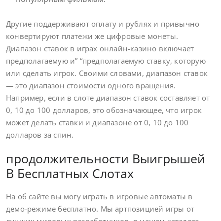
Другие поддерживают оплату и рублях и привычно
конвертируют платежи же цифровые монеты.
Диапазон ставок в играх онлайн-казино включает
предполагаемую и” “предполагаемую ставку, которую
или сделать игрок. Своими словами, диапазон ставок
— это диапазон стоимости одного вращения.
Например, если в слоте диапазон ставок составляет от
0, 10 до 100 долларов, это обозначающее, что игрок
может делать ставки и диапазоне от 0, 10 до 100
долларов за спин.
продолжительности Выигрышей
В Бесплатных Слотах
На об сайте вы могу играть в игровые автоматы в
демо-режиме бесплатно. Мы артпозицией игры от