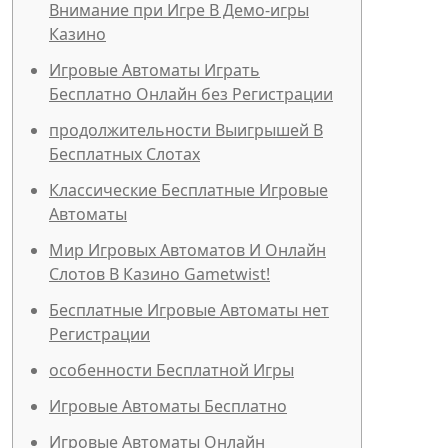
Внимание при Игре В Демо-игры
Казино
Игровые Автоматы Играть
Бесплатно Онлайн без Регистрации
продолжительности Выигрышей В
Бесплатных Слотах
Классические Бесплатные Игровые
Автоматы
Мир Игровых Автоматов И Онлайн
Слотов В Казино Gametwist!
Бесплатные Игровые Автоматы нет
Регистрации
особенности Бесплатной Игры
Игровые Автоматы Бесплатно
Игровые Автоматы Онлайн