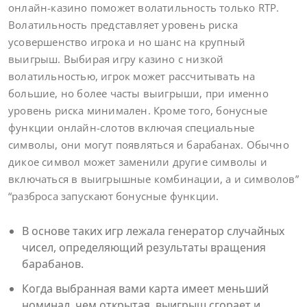
онлайн-казино поможет волатильность только RTP.
Волатильность представляет уровень риска
усовершенство игрока и но шанс на крупный
выигрыш. Выбирая игру казино с низкой
волатильностью, игрок может рассчитывать на
большие, но более часты выигрыши, при именно
уровень риска минимален. Кроме того, бонусные
функции онлайн-слотов включая специальные
символы, они могут появляться и барабанах. Обычно
дикое символ может заменили другие символы и
включаться в выигрышные комбинации, а и символов”
“разброса запускают бонусные функции.
В основе таких игр лежала генератор случайных
чисел, определяющий результаты вращения
барабанов.
Когда выбранная вами карта имеет меньший
номинал, чем открытая, выигрыш сгорает и