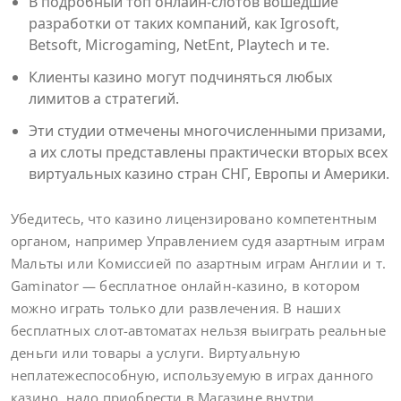
В подробный топ онлайн-слотов вошедшие
разработки от таких компаний, как Igrosoft,
Betsoft, Microgaming, NetEnt, Playtech и те.
Клиенты казино могут подчиняться любых
лимитов а стратегий.
Эти студии отмечены многочисленными призами,
а их слоты представлены практически вторых всех
виртуальных казино стран СНГ, Европы и Америки.
Убедитесь, что казино лицензировано компетентным
органом, например Управлением судя азартным играм
Мальты или Комиссией по азартным играм Англии и т.
Gaminator — бесплатное онлайн-казино, в котором
можно играть только дли развлечения. В наших
бесплатных слот-автоматах нельзя выиграть реальные
деньги или товары а услуги. Виртуальную
неплатежеспособную, используемую в играх данного
казино, надо приобрести в Магазине внутри