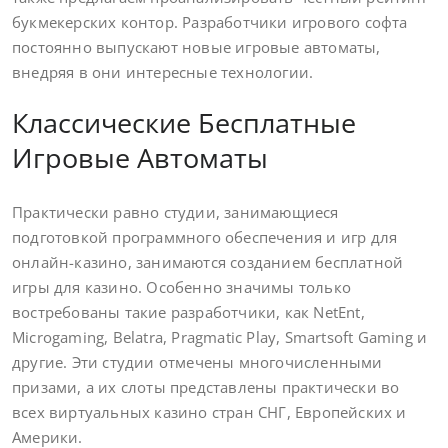
букмекерских контор. Разработчики игрового софта
постоянно выпускают новые игровые автоматы,
внедряя в они интересные технологии.
Классические Бесплатные
Игровые Автоматы
Практически равно студии, занимающиеся
подготовкой программного обеспечения и игр для
онлайн-казино, занимаются созданием бесплатной
игры для казино. Особенно значимы только
востребованы такие разработчики, как NetEnt,
Microgaming, Belatra, Pragmatic Play, Smartsoft Gaming и
другие. Эти студии отмечены многочисленными
призами, а их слоты представлены практически во
всех виртуальных казино стран СНГ, Европейских и
Америки.