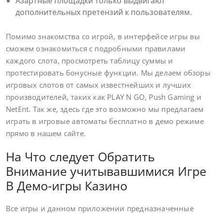
Азартные площадки только выдвигают
дополнительных претензий к пользователям.
Помимо знакомства со игрой, в интерфейсе игры вы
сможем ознакомиться с подробными правилами
каждого слота, просмотреть таблицу суммы и
протестировать бонусные функции. Мы делаем обзоры
игровых слотов от самых известнейших и лучших
производителей, таких как PLAY N GO, Push Gaming и
NetEnt. Так же, здесь где это возможно мы предлагаем
играть в игровые автоматы бесплатно в демо режиме
прямо в нашем сайте.
На Что следует Обратить
Внимание учитывавшимися Игре
В Демо-игры Казино
Все игры и данном приложении предназначенные