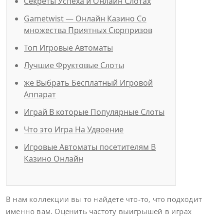
Секреты Успеха и Онлайн Слотах
Gametwist — Онлайн Казино Со
множества Приятных Сюрпризов
Топ Игровые Автоматы
Лучшие Фруктовые Слоты
же Выбрать Бесплатный Игровой
Аппарат
Играй В которые Популярные Слоты
Что это Игра На Удвоение
Игровые Автоматы посетителям В
Казино Онлайн
В нам коллекции вы то найдете что-то, что подходит
именно вам. Оценить частоту выигрышей в играх