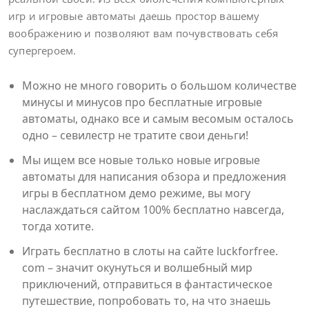
игр и игровые автоматы даешь простор вашему
воображению и позволяют вам почувствовать себя
супергероем.
Можно не много говорить о большом количестве
минусы и минусов про бесплатные игровые
автоматы, однако все и самым весомым осталось
одно – севилестр не тратите свои деньги!
Мы ищем все новые только новые игровые
автоматы для написания обзора и предложения
игры в бесплатном демо режиме, вы могу
наслаждаться сайтом 100% бесплатно навсегда,
тогда хотите.
Играть бесплатно в слоты на сайте luckforfree.
com – значит окунуться и волшебный мир
приключений, отправиться в фантастическое
путешествие, попробовать то, на что знаешь