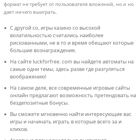
формат не требует от пользователя вложений, но и но
дает ничего выиграть.
С другой со, игры казино со высокой
волатильностью считались наиболее
рискованными, не в то и время обещают которые
большие вознаграждения.
На сайте luckforfree. com вы найдете автоматы на
самые одни темы, здесь разве где разгуляться
воображению!
На самом деле, все современные игровые сайты
онлайн предлагают возможность претендовать на
бездепозитные бонусы.
Вы сможете мгновенно найти интересующие вас
игры и начинать играть в которые всего за и
кликов.