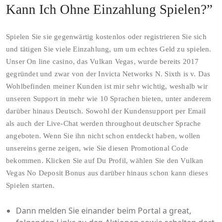
Kann Ich Ohne Einzahlung Spielen?”
Spielen Sie sie gegenwärtig kostenlos oder registrieren Sie sich
und tätigen Sie viele Einzahlung, um um echtes Geld zu spielen.
Unser On line casino, das Vulkan Vegas, wurde bereits 2017
gegründet und zwar von der Invicta Networks N. Sixth is v. Das
Wohlbefinden meiner Kunden ist mir sehr wichtig, weshalb wir
unseren Support in mehr wie 10 Sprachen bieten, unter anderem
darüber hinaus Deutsch. Sowohl der Kundensupport per Email
als auch der Live-Chat werden throughout deutscher Sprache
angeboten. Wenn Sie ihn nicht schon entdeckt haben, wollen
unsereins gerne zeigen, wie Sie diesen Promotional Code
bekommen. Klicken Sie auf Du Profil, wählen Sie den Vulkan
Vegas No Deposit Bonus aus darüber hinaus schon kann dieses
Spielen starten.
Dann melden Sie einander beim Portal a great,