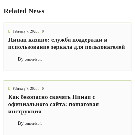
Related News
February 7, 2026
0
Пинап казино: служба поддержки и
использование зеркала для пользователей
By
concordsoft
February 7, 2026
0
Как безопасно скачать Пинап с
официального сайта: пошаговая
инструкция
By
concordsoft