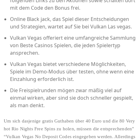
folgenden Links zu den Aktionen sowie schalten dort
mit dem Code den Bonus frei.
Online Black jack, das Spiel dieser Entscheidungen
und Strategien, wartet auf Sie bei Vulkan Las vegas.
Vulkan Vegas offeriert eine umfangreiche Sammlung
von Beste Casinos Spielen, die jeden Spielertyp
ansprechen.
Vulkan Vegas bietet verschiedene Möglichkeiten,
Spiele im Demo-Modus über testen, ohne wenn eine
Einzahlung erforderlich ist.
Die Freispielrunden mögen zwar mäßig viel auf
einmal wirken, aber sind sie doch schneller gespielt,
als man denkt.
Um sich dasjenige gratis Guthaben über 40 Euro und die 80 Very
hot Rio Nights Free Spins zu holen, müssen die entsprechenden”
“Vulkan Vegas No Deposit Codes eingegeben werden. Allerdings