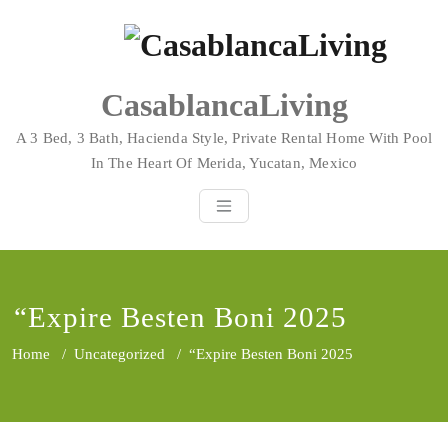
Skip
to
content
CasablancaLiving
A 3 Bed, 3 Bath, Hacienda Style, Private Rental Home With Pool
In The Heart Of Merida, Yucatan, Mexico
“Expire Besten Boni 2025
Home
/
Uncategorized
/
“Expire Besten Boni 2025