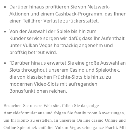
Darüber hinaus profitieren Sie von Netzwerk-
Aktionen und einem Cashback-Programm, das Ihnen
einen Teil Ihrer Verluste zurückerstattet.
Von der Auswahl der Spiele bis hin zum
Kundenservice sorgen wir dafür, dass Ihr Aufenthalt
unter Vulkan Vegas hartnäckig angenehm und
proffsig betreut wird.
“Darüber hinaus erwartet Sie eine große Auswahl an
Slots throughout unserem Casino und Spielothek,
die von klassischen Früchte-Slots bis hin zu zu
modernen Video-Slots mit aufregenden
Bonusfunktionen reichen.
Besuchen Sie unsere Web site, füllen Sie dasjenige
Anmeldeformular aus und folgen Sie family room Anweisungen,
um Ihr Konto zu erstellen. In unserem On line casino Online und
Online Spielothek entfaltet Vulkan Vegas seine ganze Pracht. Mit