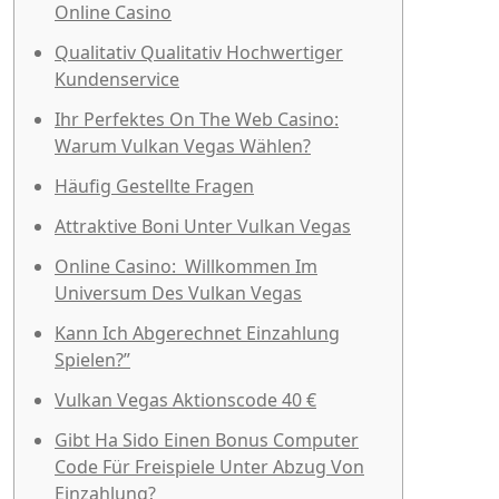
Online Casino
Qualitativ Qualitativ Hochwertiger
Kundenservice
Ihr Perfektes On The Web Casino:
Warum Vulkan Vegas Wählen?
Häufig Gestellte Fragen
Attraktive Boni Unter Vulkan Vegas
Online Casino: Willkommen Im
Universum Des Vulkan Vegas
Kann Ich Abgerechnet Einzahlung
Spielen?”
Vulkan Vegas Aktionscode 40 €
Gibt Ha Sido Einen Bonus Computer
Code Für Freispiele Unter Abzug Von
Einzahlung?