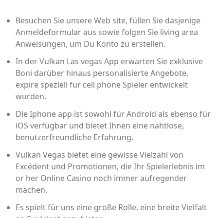
Besuchen Sie unsere Web site, füllen Sie dasjenige
Anmeldeformular aus sowie folgen Sie living area
Anweisungen, um Du Konto zu erstellen.
In der Vulkan Las vegas App erwarten Sie exklusive
Boni darüber hinaus personalisierte Angebote,
expire speziell für cell phone Spieler entwickelt
wurden.
Die Iphone app ist sowohl für Android als ebenso für
iOS verfügbar und bietet Ihnen eine nahtlose,
benutzerfreundliche Erfahrung.
Vulkan Vegas bietet eine gewisse Vielzahl von
Excédent und Promotionen, die Ihr Spielerlebnis im
or her Online Casino noch immer aufregender
machen.
Es spielt für uns eine große Rolle, eine breite Vielfalt