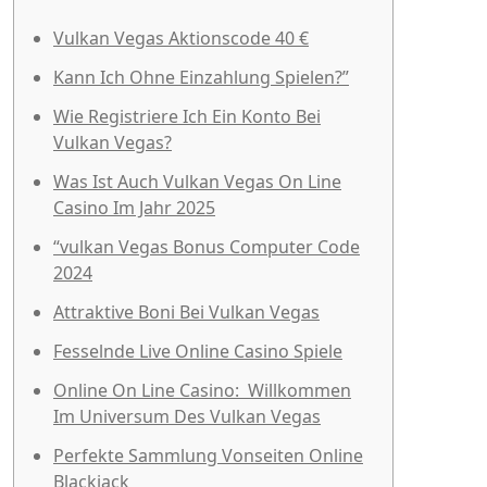
Vulkan Vegas Aktionscode 40 €
Kann Ich Ohne Einzahlung Spielen?”
Wie Registriere Ich Ein Konto Bei
Vulkan Vegas?
Was Ist Auch Vulkan Vegas On Line
Casino Im Jahr 2025
“vulkan Vegas Bonus Computer Code
2024
Attraktive Boni Bei Vulkan Vegas
Fesselnde Live Online Casino Spiele
Online On Line Casino: Willkommen
Im Universum Des Vulkan Vegas
Perfekte Sammlung Vonseiten Online
Blackjack