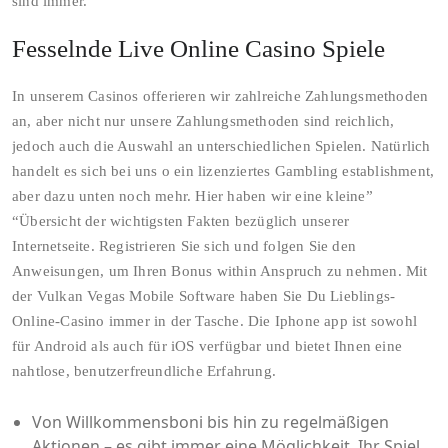
sind immer.
Fesselnde Live Online Casino Spiele
In unserem Casinos offerieren wir zahlreiche Zahlungsmethoden
an, aber nicht nur unsere Zahlungsmethoden sind reichlich,
jedoch auch die Auswahl an unterschiedlichen Spielen. Natürlich
handelt es sich bei uns o ein lizenziertes Gambling establishment,
aber dazu unten noch mehr. Hier haben wir eine kleine”
“Übersicht der wichtigsten Fakten bezüglich unserer
Internetseite. Registrieren Sie sich und folgen Sie den
Anweisungen, um Ihren Bonus within Anspruch zu nehmen. Mit
der Vulkan Vegas Mobile Software haben Sie Du Lieblings-
Online-Casino immer in der Tasche. Die Iphone app ist sowohl
für Android als auch für iOS verfügbar und bietet Ihnen eine
nahtlose, benutzerfreundliche Erfahrung.
Von Willkommensboni bis hin zu regelmäßigen
Aktionen – es gibt immer eine Möglichkeit, Ihr Spiel