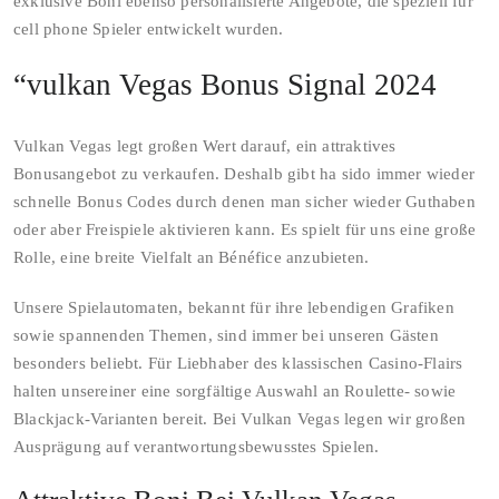
exklusive Boni ebenso personalisierte Angebote, die speziell für
cell phone Spieler entwickelt wurden.
“vulkan Vegas Bonus Signal 2024
Vulkan Vegas legt großen Wert darauf, ein attraktives
Bonusangebot zu verkaufen. Deshalb gibt ha sido immer wieder
schnelle Bonus Codes durch denen man sicher wieder Guthaben
oder aber Freispiele aktivieren kann. Es spielt für uns eine große
Rolle, eine breite Vielfalt an Bénéfice anzubieten.
Unsere Spielautomaten, bekannt für ihre lebendigen Grafiken
sowie spannenden Themen, sind immer bei unseren Gästen
besonders beliebt. Für Liebhaber des klassischen Casino-Flairs
halten unsereiner eine sorgfältige Auswahl an Roulette- sowie
Blackjack-Varianten bereit. Bei Vulkan Vegas legen wir großen
Ausprägung auf verantwortungsbewusstes Spielen.