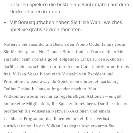
unseren Spielern die besten Spielautomaten auf dem
Flecken bieten können.
Mit Bonusguthaben haben Sie freie Wahl, welches
Spiel Sie gratis zocken möchten.
Notieren Sie einander am Besten den Promo Code, family room
Sie für living area No-Deposit-Bonus finden. Dann melden Sie
einander beim Portal a good, folgenden Links zu den Aktionen
darüber hinaus schalten dort durch dem Code family room Bonus
frei. Vulkan Vegas bietet viele Vielzahl von Excédent und
Promotionen, pass away Ihr Spielerlebnis internet marketing
Online Casino bislang aufregender machen. Von
Willkommensboni bis hin zu regelmäßigen Aktionen – es gibt
immer eine Möglichkeit, Ihr Spiel zu bereichern. Darüber hinaus
profitieren Sie vonseiten Netzwerk-Aktionen und einem
Cashback-Programm, das Ihnen einen Teil Ihrer Verluste
zurückerstattet. In der Vulkan Las vegas App erwarten Sie