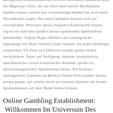
die Megaways-Slots, die mit ihren innovativen Mechaniken
darüber hinaus zahlreichen Gewinnmöglichkeiten für noch mehr
Nervenkitzel sorgen. Baccarat-Liebhaber können sich auf
verschiedene Versionen dieses eleganten Kartenspiels freuen,
expire ein stilvolles darüber hinaus spannendes Spielerlebnis
bereithalten. Vulkan Vegas offeriert eine umfangreiche
Sammlung von Beste Online Casino Spielen, die jeden Spielertyp
ansprechen. Für Fans von Different roulette games stehen
verschiedene Typen zur Verfügung, darunter europäisches,
amerikanisches sowie französisches Roulette, perish ein
abwechslungsreiches Spielerlebnis bieten. Wir besitzen
umfangreiche Expertise im Bereich Online-Slots darüber hinaus
wissen genau, auf welche weise wir unseren Spielern die besten
Spielautomaten auf dem Markt bieten können.
Online Gambling Establishment:
Willkommen Im Universum Des