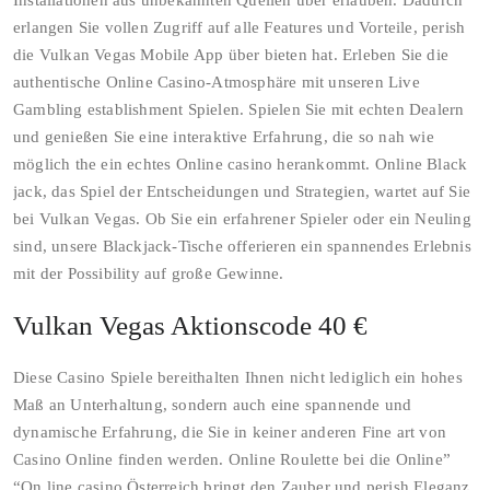
Installationen aus unbekannten Quellen über erlauben. Dadurch
erlangen Sie vollen Zugriff auf alle Features und Vorteile, perish
die Vulkan Vegas Mobile App über bieten hat. Erleben Sie die
authentische Online Casino-Atmosphäre mit unseren Live
Gambling establishment Spielen. Spielen Sie mit echten Dealern
und genießen Sie eine interaktive Erfahrung, die so nah wie
möglich the ein echtes Online casino herankommt. Online Black
jack, das Spiel der Entscheidungen und Strategien, wartet auf Sie
bei Vulkan Vegas. Ob Sie ein erfahrener Spieler oder ein Neuling
sind, unsere Blackjack-Tische offerieren ein spannendes Erlebnis
mit der Possibility auf große Gewinne.
Vulkan Vegas Aktionscode 40 €
Diese Casino Spiele bereithalten Ihnen nicht lediglich ein hohes
Maß an Unterhaltung, sondern auch eine spannende und
dynamische Erfahrung, die Sie in keiner anderen Fine art von
Casino Online finden werden. Online Roulette bei die Online”
“On line casino Österreich bringt den Zauber und perish Eleganz