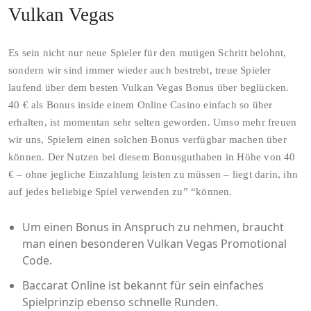
Vulkan Vegas
Es sein nicht nur neue Spieler für den mutigen Schritt belohnt,
sondern wir sind immer wieder auch bestrebt, treue Spieler
laufend über dem besten Vulkan Vegas Bonus über beglücken.
40 € als Bonus inside einem Online Casino einfach so über
erhalten, ist momentan sehr selten geworden. Umso mehr freuen
wir uns, Spielern einen solchen Bonus verfügbar machen über
können. Der Nutzen bei diesem Bonusguthaben in Höhe von 40
€ – ohne jegliche Einzahlung leisten zu müssen – liegt darin, ihn
auf jedes beliebige Spiel verwenden zu” “können.
Um einen Bonus in Anspruch zu nehmen, braucht
man einen besonderen Vulkan Vegas Promotional
Code.
Baccarat Online ist bekannt für sein einfaches
Spielprinzip ebenso schnelle Runden.