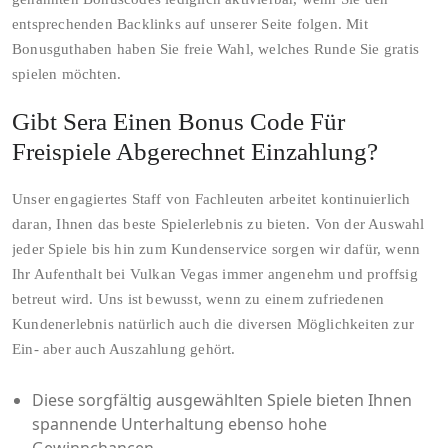
entsprechenden Backlinks auf unserer Seite folgen. Mit
Bonusguthaben haben Sie freie Wahl, welches Runde Sie gratis
spielen möchten.
Gibt Sera Einen Bonus Code Für
Freispiele Abgerechnet Einzahlung?
Unser engagiertes Staff von Fachleuten arbeitet kontinuierlich
daran, Ihnen das beste Spielerlebnis zu bieten. Von der Auswahl
jeder Spiele bis hin zum Kundenservice sorgen wir dafür, wenn
Ihr Aufenthalt bei Vulkan Vegas immer angenehm und proffsig
betreut wird. Uns ist bewusst, wenn zu einem zufriedenen
Kundenerlebnis natürlich auch die diversen Möglichkeiten zur
Ein- aber auch Auszahlung gehört.
Diese sorgfältig ausgewählten Spiele bieten Ihnen
spannende Unterhaltung ebenso hohe