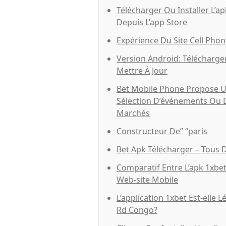
Télécharger Ou Installer L’a
Depuis L’app Store
Expérience Du Site Cell Phon
Version Android: Télécharger, 
Mettre À Jour
Bet Mobile Phone Propose U
Sélection D’événements Ou 
Marchés
Constructeur De” “paris
Bet Apk Télécharger – Tous D
Comparatif Entre L’apk 1xbet
Web-site Mobile
L’application 1xbet Est-elle L
Rd Congo?