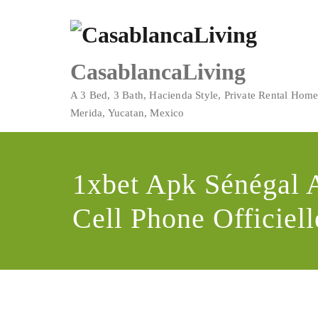
Skip
to
content
CasablancaLiving
A 3 Bed, 3 Bath, Hacienda Style, Private Rental Home
Merida, Yucatan, Mexico
1xbet Apk Sénégal 
Cell Phone Officiell