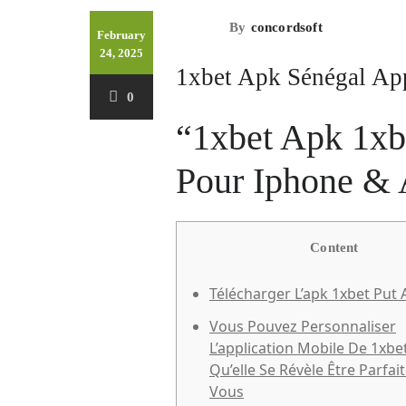
By
concordsoft
February
24, 2025
1xbet Apk Sénégal App
0
“1xbet Apk 1xb
Pour Iphone & 
Content
Télécharger L’apk 1xbet Put
Vous Pouvez Personnaliser
L’application Mobile De 1xbet
Qu’elle Se Révèle Être Parfai
Vous