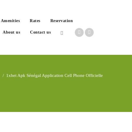
Amenities
Rates
Reservation
About us
Contact us
/
1xbet Apk Sénégal Application Cell Phone Officielle