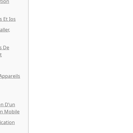
ation
s Et Ios
ller,
s De
t
 Appareils
on D’un
on Mobile
ication