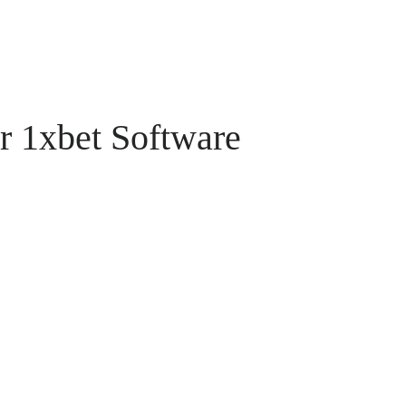
r 1xbet Software