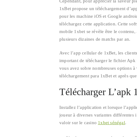
Cependant, pour apprécier la saveur p
1xBet propose un téléchargement d’appl
pour les machine iOS et Google android.
téléchargez cette application. Cette sof
mobile 1xbet se révèle être le contenu, 
plusieurs dizaines de matchs par an.
Avec l’app cellular de 1xBet, les clien
important de télécharger le fichier Apk 
vous avez sobre nombreuses options à vo
téléchargement para 1xBet et après quel
Télécharger L’apk 1
Installez l’application et lorsque l’appl
joueur à diverses variantes différente
valoir sur le casino
1xbet sénégal
.