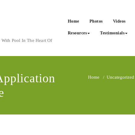
Home
Photos
Videos
Resources
Testimonials
 With Pool In The Heart Of
Application
Home
/
Uncategorized
e