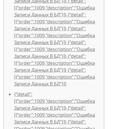
Записи Данных В БД”}]} {“detail”:
[{“order”:1009,”description”:”Ошибка
Записи Данных В БД”}]} {“detail”:
[{“order”:1009,”description”:”Ошибка
Записи Данных В БД”}]} {“detail”:
[{“order”:1009,”description”:”Ошибка
Записи Данных В БД”}]} {“detail”:
[{“order”:1009,”description”:”Ошибка
Записи Данных В БД”}]} {“detail”:
[{“order”:1009,”description”:”Ошибка
Записи Данных В БД”}]} {“detail”:
[{“order”:1009,”description”:”Ошибка
Записи Данных В БД”}]}
{“detail”:
[{“order”:1009,”description”:”Ошибка
Записи Данных В БД”}]} {“detail”:
[{“order”:1009,”description”:”Ошибка
Записи Данных В БД”}]} {“detail”:
[{“order”:1009,”description”:”Ошибка