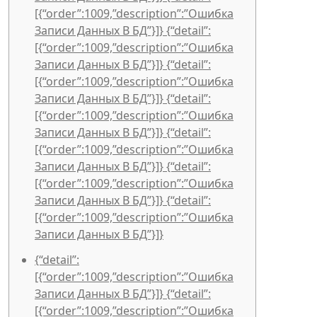
[{“order”:1009,”description”:”Ошибка
Записи Данных В БД”}]} {“detail”:
[{“order”:1009,”description”:”Ошибка
Записи Данных В БД”}]} {“detail”:
[{“order”:1009,”description”:”Ошибка
Записи Данных В БД”}]} {“detail”:
[{“order”:1009,”description”:”Ошибка
Записи Данных В БД”}]} {“detail”:
[{“order”:1009,”description”:”Ошибка
Записи Данных В БД”}]} {“detail”:
[{“order”:1009,”description”:”Ошибка
Записи Данных В БД”}]} {“detail”:
[{“order”:1009,”description”:”Ошибка
Записи Данных В БД”}]}
{“detail”:
[{“order”:1009,”description”:”Ошибка
Записи Данных В БД”}]} {“detail”:
[{“order”:1009,”description”:”Ошибка