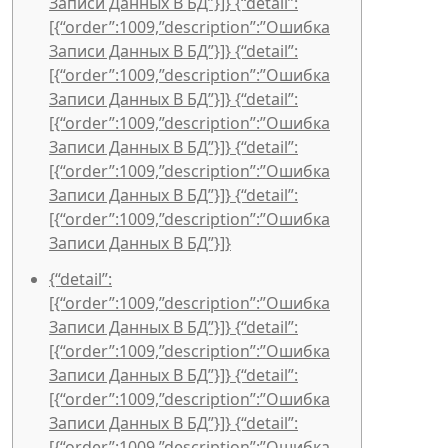
Записи Данных В БД”}]} {“detail”:
[{“order”:1009,”description”:”Ошибка
Записи Данных В БД”}]} {“detail”:
[{“order”:1009,”description”:”Ошибка
Записи Данных В БД”}]} {“detail”:
[{“order”:1009,”description”:”Ошибка
Записи Данных В БД”}]} {“detail”:
[{“order”:1009,”description”:”Ошибка
Записи Данных В БД”}]} {“detail”:
[{“order”:1009,”description”:”Ошибка
Записи Данных В БД”}]}
{“detail”:
[{“order”:1009,”description”:”Ошибка
Записи Данных В БД”}]} {“detail”:
[{“order”:1009,”description”:”Ошибка
Записи Данных В БД”}]} {“detail”:
[{“order”:1009,”description”:”Ошибка
Записи Данных В БД”}]} {“detail”:
[{“order”:1009,”description”:”Ошибка