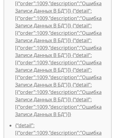
[{“order”:1009,”description”:”Ошибка
Записи Данных В БД”}]} {“detail”:
[{“order”:1009,”description”:”Ошибка
Записи Данных В БД”}]} {“detail”:
[{“order”:1009,”description”:”Ошибка
Записи Данных В БД”}]} {“detail”:
[{“order”:1009,”description”:”Ошибка
Записи Данных В БД”}]} {“detail”:
[{“order”:1009,”description”:”Ошибка
Записи Данных В БД”}]} {“detail”:
[{“order”:1009,”description”:”Ошибка
Записи Данных В БД”}]} {“detail”:
[{“order”:1009,”description”:”Ошибка
Записи Данных В БД”}]} {“detail”:
[{“order”:1009,”description”:”Ошибка
Записи Данных В БД”}]}
{“detail”:
[{“order”:1009,”description”:”Ошибка