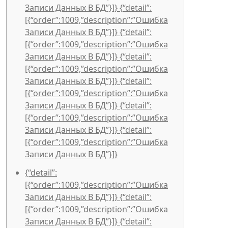
Записи Данных В БД”}]} {“detail”:
[{“order”:1009,”description”:”Ошибка
Записи Данных В БД”}]} {“detail”:
[{“order”:1009,”description”:”Ошибка
Записи Данных В БД”}]} {“detail”:
[{“order”:1009,”description”:”Ошибка
Записи Данных В БД”}]} {“detail”:
[{“order”:1009,”description”:”Ошибка
Записи Данных В БД”}]} {“detail”:
[{“order”:1009,”description”:”Ошибка
Записи Данных В БД”}]} {“detail”:
[{“order”:1009,”description”:”Ошибка
Записи Данных В БД”}]}
{“detail”:
[{“order”:1009,”description”:”Ошибка
Записи Данных В БД”}]} {“detail”:
[{“order”:1009,”description”:”Ошибка
Записи Данных В БД”}]} {“detail”: