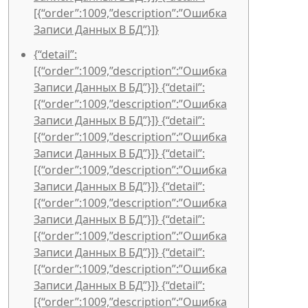
[{“order”:1009,”description”:”Ошибка
Записи Данных В БД”}]}
{“detail”:
[{“order”:1009,”description”:”Ошибка
Записи Данных В БД”}]} {“detail”:
[{“order”:1009,”description”:”Ошибка
Записи Данных В БД”}]} {“detail”:
[{“order”:1009,”description”:”Ошибка
Записи Данных В БД”}]} {“detail”:
[{“order”:1009,”description”:”Ошибка
Записи Данных В БД”}]} {“detail”:
[{“order”:1009,”description”:”Ошибка
Записи Данных В БД”}]} {“detail”:
[{“order”:1009,”description”:”Ошибка
Записи Данных В БД”}]} {“detail”:
[{“order”:1009,”description”:”Ошибка
Записи Данных В БД”}]} {“detail”:
[{“order”:1009,”description”:”Ошибка