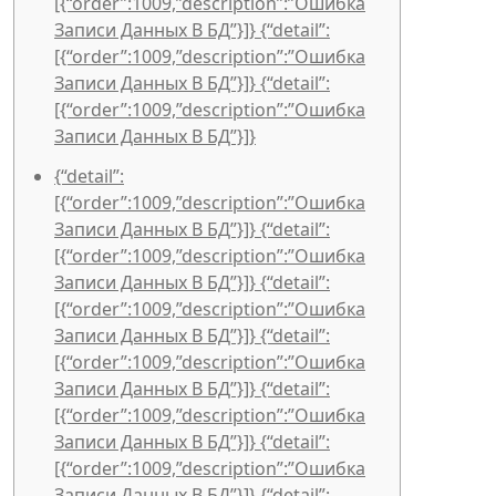
[{“order”:1009,”description”:”Ошибка
Записи Данных В БД”}]} {“detail”:
[{“order”:1009,”description”:”Ошибка
Записи Данных В БД”}]} {“detail”:
[{“order”:1009,”description”:”Ошибка
Записи Данных В БД”}]}
{“detail”:
[{“order”:1009,”description”:”Ошибка
Записи Данных В БД”}]} {“detail”:
[{“order”:1009,”description”:”Ошибка
Записи Данных В БД”}]} {“detail”:
[{“order”:1009,”description”:”Ошибка
Записи Данных В БД”}]} {“detail”:
[{“order”:1009,”description”:”Ошибка
Записи Данных В БД”}]} {“detail”:
[{“order”:1009,”description”:”Ошибка
Записи Данных В БД”}]} {“detail”:
[{“order”:1009,”description”:”Ошибка
Записи Данных В БД”}]} {“detail”: