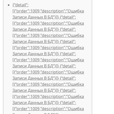
{“detail”:
[{“order”:1009,”description”:”Ошибка
Записи Данных В БД”}]} {“detail”:
[{“order”:1009,”description”:”Ошибка
Записи Данных В БД”}]} {“detail”:
[{“order”:1009,”description”:”Ошибка
Записи Данных В БД”}]} {“detail”:
[{“order”:1009,”description”:”Ошибка
Записи Данных В БД”}]} {“detail”:
[{“order”:1009,”description”:”Ошибка
Записи Данных В БД”}]} {“detail”:
[{“order”:1009,”description”:”Ошибка
Записи Данных В БД”}]} {“detail”:
[{“order”:1009,”description”:”Ошибка
Записи Данных В БД”}]} {“detail”:
[{“order”:1009,”description”:”Ошибка
Записи Данных В БД”}]} {“detail”:
[{“order”:1009,”description”:”Ошибка