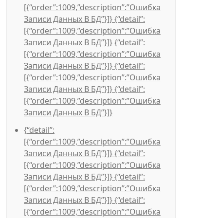
[{“order”:1009,”description”:”Ошибка
Записи Данных В БД”}]} {“detail”:
[{“order”:1009,”description”:”Ошибка
Записи Данных В БД”}]} {“detail”:
[{“order”:1009,”description”:”Ошибка
Записи Данных В БД”}]} {“detail”:
[{“order”:1009,”description”:”Ошибка
Записи Данных В БД”}]} {“detail”:
[{“order”:1009,”description”:”Ошибка
Записи Данных В БД”}]}
{“detail”:
[{“order”:1009,”description”:”Ошибка
Записи Данных В БД”}]} {“detail”:
[{“order”:1009,”description”:”Ошибка
Записи Данных В БД”}]} {“detail”:
[{“order”:1009,”description”:”Ошибка
Записи Данных В БД”}]} {“detail”:
[{“order”:1009,”description”:”Ошибка