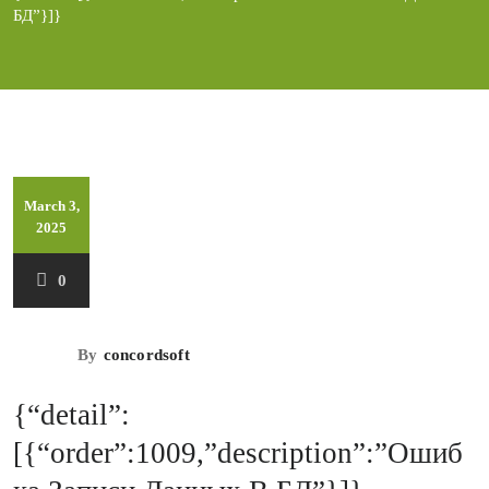
БД”}]}
March 3,
2025
0
By
concordsoft
{“detail”:
[{“order”:1009,”description”:”Ошиб