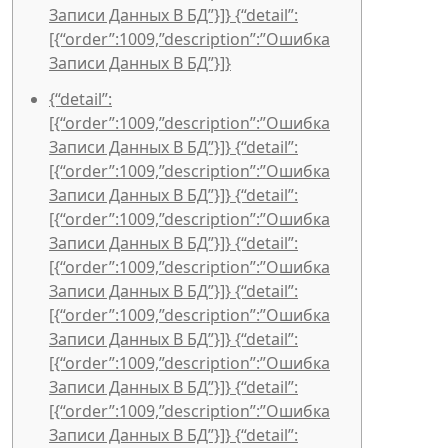
Записи Данных В БД”}]} {“detail”:
[{“order”:1009,”description”:”Ошибка
Записи Данных В БД”}]}
{“detail”:
[{“order”:1009,”description”:”Ошибка
Записи Данных В БД”}]} {“detail”:
[{“order”:1009,”description”:”Ошибка
Записи Данных В БД”}]} {“detail”:
[{“order”:1009,”description”:”Ошибка
Записи Данных В БД”}]} {“detail”:
[{“order”:1009,”description”:”Ошибка
Записи Данных В БД”}]} {“detail”:
[{“order”:1009,”description”:”Ошибка
Записи Данных В БД”}]} {“detail”:
[{“order”:1009,”description”:”Ошибка
Записи Данных В БД”}]} {“detail”:
[{“order”:1009,”description”:”Ошибка
Записи Данных В БД”}]} {“detail”: