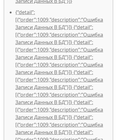
Записи Данных В БД”}]}
{“detail”:
[{“order”:1009,”description”:”Ошибка
Записи Данных В БД”}]} {“detail”:
[{“order”:1009,”description”:”Ошибка
Записи Данных В БД”}]} {“detail”:
[{“order”:1009,”description”:”Ошибка
Записи Данных В БД”}]} {“detail”:
[{“order”:1009,”description”:”Ошибка
Записи Данных В БД”}]} {“detail”:
[{“order”:1009,”description”:”Ошибка
Записи Данных В БД”}]} {“detail”:
[{“order”:1009,”description”:”Ошибка
Записи Данных В БД”}]} {“detail”:
[{“order”:1009,”description”:”Ошибка
Записи Данных В БД”}]} {“detail”:
[{“order”:1009,”description”:”Ошибка
Записи Данных В БД”}]} {“detail”:
[{“order”:1009,”description”:”Ошибка