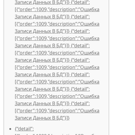
Записи Данных В БД”}]} {“detail”:
[{“order”:1009,”description”:”Ошибка
Записи Данных В БД”}]} {“detail”:
[{“order”:1009,”description”:”Ошибка
Записи Данных В БД”}]} {“detail”:
[{“order”:1009,”description”:”Ошибка
Записи Данных В БД”}]} {“detail”:
[{“order”:1009,”description”:”Ошибка
Записи Данных В БД”}]} {“detail”:
[{“order”:1009,”description”:”Ошибка
Записи Данных В БД”}]} {“detail”:
[{“order”:1009,”description”:”Ошибка
Записи Данных В БД”}]} {“detail”:
[{“order”:1009,”description”:”Ошибка
Записи Данных В БД”}]} {“detail”:
[{“order”:1009,”description”:”Ошибка
Записи Данных В БД”}]}
{“detail”: