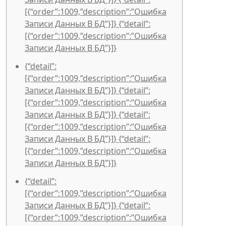
[{“order”:1009,”description”:”Ошибка
Записи Данных В БД”}]} {“detail”:
[{“order”:1009,”description”:”Ошибка
Записи Данных В БД”}]}
{“detail”:
[{“order”:1009,”description”:”Ошибка
Записи Данных В БД”}]} {“detail”:
[{“order”:1009,”description”:”Ошибка
Записи Данных В БД”}]} {“detail”:
[{“order”:1009,”description”:”Ошибка
Записи Данных В БД”}]} {“detail”:
[{“order”:1009,”description”:”Ошибка
Записи Данных В БД”}]}
{“detail”:
[{“order”:1009,”description”:”Ошибка
Записи Данных В БД”}]} {“detail”:
[{“order”:1009,”description”:”Ошибка