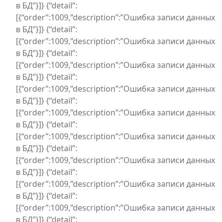
в БД”}]} {“detail”:
[{“order”:1009,”description”:”Ошибка записи данных
в БД”}]} {“detail”:
[{“order”:1009,”description”:”Ошибка записи данных
в БД”}]} {“detail”:
[{“order”:1009,”description”:”Ошибка записи данных
в БД”}]} {“detail”:
[{“order”:1009,”description”:”Ошибка записи данных
в БД”}]} {“detail”:
[{“order”:1009,”description”:”Ошибка записи данных
в БД”}]} {“detail”:
[{“order”:1009,”description”:”Ошибка записи данных
в БД”}]} {“detail”:
[{“order”:1009,”description”:”Ошибка записи данных
в БД”}]} {“detail”:
[{“order”:1009,”description”:”Ошибка записи данных
в БД”}]} {“detail”:
[{“order”:1009,”description”:”Ошибка записи данных
в БД”}]} {“detail”: