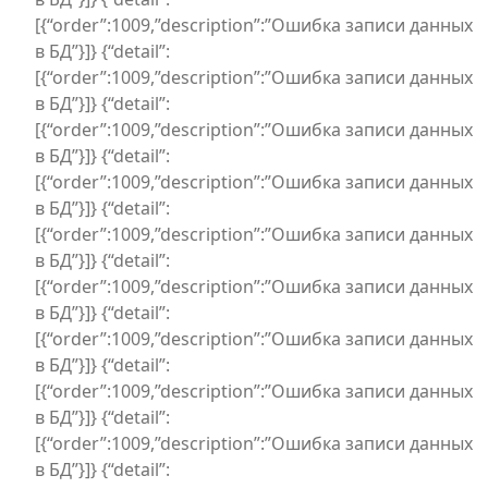
[{“order”:1009,”description”:”Ошибка записи данных
в БД”}]} {“detail”:
[{“order”:1009,”description”:”Ошибка записи данных
в БД”}]} {“detail”:
[{“order”:1009,”description”:”Ошибка записи данных
в БД”}]} {“detail”:
[{“order”:1009,”description”:”Ошибка записи данных
в БД”}]} {“detail”:
[{“order”:1009,”description”:”Ошибка записи данных
в БД”}]} {“detail”:
[{“order”:1009,”description”:”Ошибка записи данных
в БД”}]} {“detail”:
[{“order”:1009,”description”:”Ошибка записи данных
в БД”}]} {“detail”:
[{“order”:1009,”description”:”Ошибка записи данных
в БД”}]} {“detail”:
[{“order”:1009,”description”:”Ошибка записи данных
в БД”}]} {“detail”: