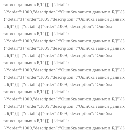
записи данных в БД”}]} {“detail”:
[{“order”:1009,”description”:”Ошибка записи данных в БД”}]}
{“detail”:[{“order”:1009,”description”:”Ошибка записи данных
в БД”}]} {“detail”:[{“order”:1009,”description”:”Ошибка
записи данных в БД”}]} {“detail”:
[{“order”:1009,”description”:”Ошибка записи данных в БД”}]}
{“detail”:[{“order”:1009,”description”:”Ошибка записи данных
в БД”}]} {“detail”:[{“order”:1009,”description”:”Ошибка
записи данных в БД”}]} {“detail”:
[{“order”:1009,”description”:”Ошибка записи данных в БД”}]}
{“detail”:[{“order”:1009,”description”:”Ошибка записи данных
в БД”}]} {“detail”:[{“order”:1009,”description”:”Ошибка
записи данных в БД”}]} {“detail”:
[{“order”:1009,”description”:”Ошибка записи данных в БД”}]}
{“detail”:[{“order”:1009,”description”:”Ошибка записи данных
в БД”}]} {“detail”:[{“order”:1009,”description”:”Ошибка
записи данных в БД”}]} {“detail”:
[{“order”:1009,”description”:”Ошибка записи данных в БД”}]}