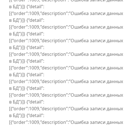
в БД”}]} {“detail”:
[{“order”:1009,”description”:”Ошибка записи данных
в БД”}]} {“detail”:
[{“order”:1009,”description”:”Ошибка записи данных
в БД”}]} {“detail”:
[{“order”:1009,”description”:”Ошибка записи данных
в БД”}]} {“detail”:
[{“order”:1009,”description”:”Ошибка записи данных
в БД”}]} {“detail”:
[{“order”:1009,”description”:”Ошибка записи данных
в БД”}]} {“detail”:
[{“order”:1009,”description”:”Ошибка записи данных
в БД”}]} {“detail”:
[{“order”:1009,”description”:”Ошибка записи данных
в БД”}]} {“detail”:
[{“order”:1009,”description”:”Ошибка записи данных
в БД”}]} {“detail”:
[{“order”:1009,”description”:”Ошибка записи данных