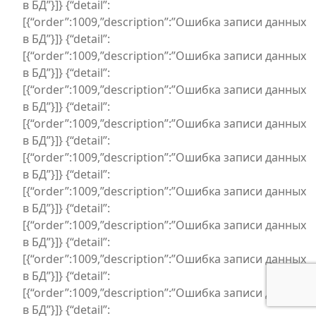
в БД”}]} {“detail”:
[{“order”:1009,”description”:”Ошибка записи данных
в БД”}]} {“detail”:
[{“order”:1009,”description”:”Ошибка записи данных
в БД”}]} {“detail”:
[{“order”:1009,”description”:”Ошибка записи данных
в БД”}]} {“detail”:
[{“order”:1009,”description”:”Ошибка записи данных
в БД”}]} {“detail”:
[{“order”:1009,”description”:”Ошибка записи данных
в БД”}]} {“detail”:
[{“order”:1009,”description”:”Ошибка записи данных
в БД”}]} {“detail”:
[{“order”:1009,”description”:”Ошибка записи данных
в БД”}]} {“detail”:
[{“order”:1009,”description”:”Ошибка записи данных
в БД”}]} {“detail”:
[{“order”:1009,”description”:”Ошибка записи данных
в БД”}]} {“detail”: