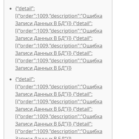
{“detail”:
[{“order”:1009,”description”:”Ошибка
Записи Данных В БД”}]} {“detail”:
[{“order”:1009,”description”:”Ошибка
Записи Данных В БД”}]} {“detail”:
[{“order”:1009,”description”:”Ошибка
Записи Данных В БД”}]} {“detail”:
[{“order”:1009,”description”:”Ошибка
Записи Данных В БД”}]}
{“detail”:
[{“order”:1009,”description”:”Ошибка
Записи Данных В БД”}]} {“detail”:
[{“order”:1009,”description”:”Ошибка
Записи Данных В БД”}]} {“detail”:
[{“order”:1009,”description”:”Ошибка
Записи Данных В БД”}]} {“detail”:
[{“order”:1009,”description”:”Ошибка
Записи Данных В БД”}]}