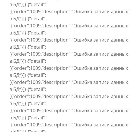
в БД”}]} {“detail”:
[{“order”:1009,”description”:”Ошибка записи данных
в БД”}]} {“detail”:
[{“order”:1009,”description”:”Ошибка записи данных
в БД”}]} {“detail”:
[{“order”:1009,”description”:”Ошибка записи данных
в БД”}]} {“detail”:
[{“order”:1009,”description”:”Ошибка записи данных
в БД”}]} {“detail”:
[{“order”:1009,”description”:”Ошибка записи данных
в БД”}]} {“detail”:
[{“order”:1009,”description”:”Ошибка записи данных
в БД”}]} {“detail”:
[{“order”:1009,”description”:”Ошибка записи данных
в БД”}]} {“detail”:
[{“order”:1009,”description”:”Ошибка записи данных
в БД”}]} {“detail”:
[{“order”:1009,”description”:”Ошибка записи данных
в БД”}]} {“detail”: