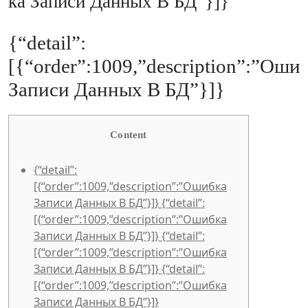
ка Записи Данных В БД”}]}
{“detail”:
[{“order”:1009,”description”:”Оши
Записи Данных В БД”}]}
Content
{“detail”:
[{“order”:1009,”description”:”Ошибка
Записи Данных В БД”}]} {“detail”:
[{“order”:1009,”description”:”Ошибка
Записи Данных В БД”}]} {“detail”:
[{“order”:1009,”description”:”Ошибка
Записи Данных В БД”}]} {“detail”:
[{“order”:1009,”description”:”Ошибка
Записи Данных В БД”}]}