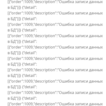
[{“order”:1009,”description”:”Ошибка записи данных
в БД”}]} {“detail”:
[{“order”:1009,”description”:”Ошибка записи данных
в БД”}]} {“detail”:
[{“order”:1009,”description”:”Ошибка записи данных
в БД”}]} {“detail”:
[{“order”:1009,”description”:”Ошибка записи данных
в БД”}]} {“detail”:
[{“order”:1009,”description”:”Ошибка записи данных
в БД”}]} {“detail”:
[{“order”:1009,”description”:”Ошибка записи данных
в БД”}]} {“detail”:
[{“order”:1009,”description”:”Ошибка записи данных
в БД”}]} {“detail”:
[{“order”:1009,”description”:”Ошибка записи данных
в БД”}]} {“detail”:
[{“order”:1009,”description”:”Ошибка записи данных
в БД”}]} {“detail”:
[{“order”:1009,”description”:”Ошибка записи данных