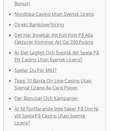
Bonus)
Nordiska Casino Utan Svensk Licens
Direkt Banköverföring
Det Här Innebär Att Full Pott På Alla
Faktorer Kommer Att Ge 200 Poäng
Är Det Lagligt Och Svensk Att Spela På
Ett Casino Utan Svensk Licens?
Spelar Du För Mkt?
Topp 10 Bästa On Line Casino Utan
Svensk Licens Av Card Player
Fler Bonusar Och Kampanjer
Är Ni Fortfarande Inte Säker På Om Ni
Vill Spela På Casino Utan Svensk
Licens?