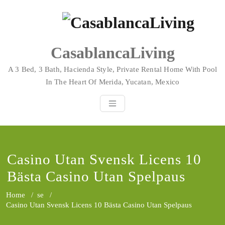
Skip
to
content
CasablancaLiving
A 3 Bed, 3 Bath, Hacienda Style, Private Rental Home With Pool
In The Heart Of Merida, Yucatan, Mexico
Casino Utan Svensk Licens 10
Bästa Casino Utan Spelpaus
Home
/
se
/
Casino Utan Svensk Licens 10 Bästa Casino Utan Spelpaus