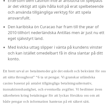
Eftersom dem casinon inte är anslutna till Spelpaus
är det viktigt att själv hålla koll på erat spelbeteende
och använda tillgängliga verktyg för att spela
ansvarsfullt.
Den karibiska ön Curacao har fram till the year of
2010 tillhört nederländska Antillas men är just nu ett
eget självstyrt land.
Med kvicka uttag slipper i vänta på kundens vinster
och kan istället omedelbart få in dina slantar på ditt
konto.
Ett brett urval av betalmetoder gör det enkelt och bekvämt för oss
att sätta throughout” “6 ta ut pengar. Vi granskar utländska
casino baserat på antalet tillgängliga betalningsalternativ,
transaktionshastighet, och eventuella avgifter. Vi bedömer även
säkerheten kring betalningar för att lyckas försäkra oss om att
både pengar och information hanteras på ett säkert sätt.