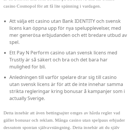
casino Cosmopol för att få lite spänning i vardagen.
Att välja ett casino utan Bank IDENTITY och svensk
licens kan öppna upp för nya spelupplevelser, med
mer generösa erbjudanden och ett bredare utbud av
spel.
Ett Pay N Perform casino utan svensk licens med
Trustly är så säkert och bra och det bara har
mulighed for bli.
Anledningen till varför spelare drar sig till casino
utan svensk licens är för att de inte innehar samma
strikta regleringar kring bonusar å kampanjer som i
actually Sverige.
Detta innebär att även bettingsajter omges av hårda regler vad
gäller bonusar och reklam. Många casino utan spelpaus erbjuder
dessutom spontan självavstängning. Detta innebär att du själv