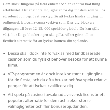
GamBlock fungerar på flera enheter och är känt för bad thing
effektivitet. Det är ett bra möjligheter för dig för dem som vill ha
ett robust och beprövat verktyg för att lyckas hindra tillgång till
onlinespel. Ett cuma-cuma verktyg som låter dig blockera
tillgången till över 12-15, 000 spelsidor globalt. Du kan själv
välja hur länge blockeringen ska gälla, vilket gör e till ett
flexibelt alternativ för att lyckas hantera ditt spelande.
Dessa skall dock inte förväxlas med landbaserade
casinon som du fysiskt behöver besöka för att kunna
filma.
VIP-programmen är dock inte konstant tillgängliga
för de flesta, och du ofta brukar behöva spela relativt
pengar för att lyckas kvalificera dig.
Att spela på casino i avsaknad av svensk licens är ett
populärt alternativ för dem och söker större
valmöjligheter och fler bonuserbjudanden.