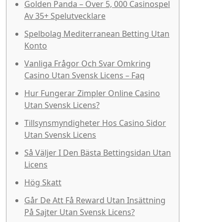
Golden Panda – Över 5, 000 Casinospel
Av 35+ Spelutvecklare
Spelbolag Mediterranean Betting Utan
Konto
Vanliga Frågor Och Svar Omkring
Casino Utan Svensk Licens – Faq
Hur Fungerar Zimpler Online Casino
Utan Svensk Licens?
Tillsynsmyndigheter Hos Casino Sidor
Utan Svensk Licens
Så Väljer I Den Bästa Bettingsidan Utan
Licens
Hög Skatt
Går De Att Få Reward Utan Insättning
På Sajter Utan Svensk Licens?