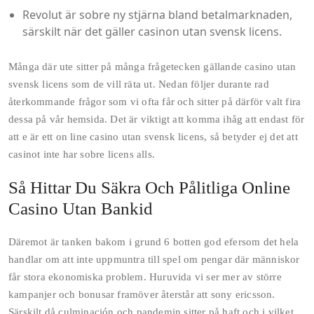
Revolut är sobre ny stjärna bland betalmarknaden,
särskilt när det gäller casinon utan svensk licens.
Många där ute sitter på många frågetecken gällande casino utan
svensk licens som de vill räta ut. Nedan följer durante rad
återkommande frågor som vi ofta får och sitter på därför valt fira
dessa på vår hemsida. Det är viktigt att komma ihåg att endast för
att e är ett on line casino utan svensk licens, så betyder ej det att
casinot inte har sobre licens alls.
Så Hittar Du Säkra Och Pålitliga Online
Casino Utan Bankid
Däremot är tanken bakom i grund 6 botten god efersom det hela
handlar om att inte uppmuntra till spel om pengar där människor
får stora ekonomiska problem. Huruvida vi ser mer av större
kampanjer och bonusar framöver återstår att sony ericsson.
Särskilt då culminación och pandemin sitter på haft och i vilket