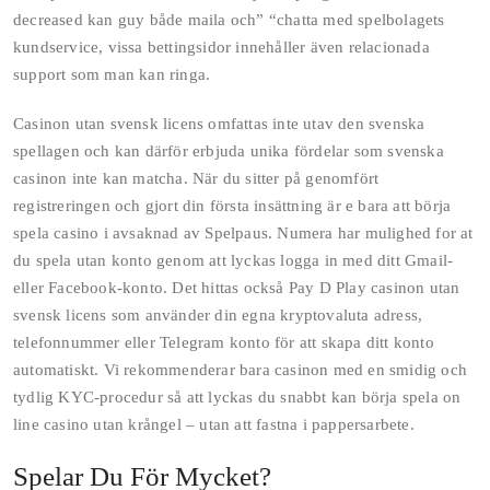
decreased kan guy både maila och” “chatta med spelbolagets
kundservice, vissa bettingsidor innehåller även relacionada
support som man kan ringa.
Casinon utan svensk licens omfattas inte utav den svenska
spellagen och kan därför erbjuda unika fördelar som svenska
casinon inte kan matcha. När du sitter på genomfört
registreringen och gjort din första insättning är e bara att börja
spela casino i avsaknad av Spelpaus. Numera har mulighed for at
du spela utan konto genom att lyckas logga in med ditt Gmail-
eller Facebook-konto. Det hittas också Pay D Play casinon utan
svensk licens som använder din egna kryptovaluta adress,
telefonnummer eller Telegram konto för att skapa ditt konto
automatiskt. Vi rekommenderar bara casinon med en smidig och
tydlig KYC-procedur så att lyckas du snabbt kan börja spela on
line casino utan krångel – utan att fastna i pappersarbete.
Spelar Du För Mycket?