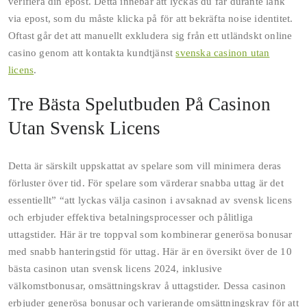
verifiera din epost. Detta innebär att lyckas du får durante länk
via epost, som du måste klicka på för att bekräfta noise identitet.
Oftast går det att manuellt exkludera sig från ett utländskt online
casino genom att kontakta kundtjänst
svenska casinon utan
licens
.
Tre Bästa Spelutbuden På Casinon
Utan Svensk Licens
Detta är särskilt uppskattat av spelare som vill minimera deras
förluster över tid. För spelare som värderar snabba uttag är det
essentiellt” “att lyckas välja casinon i avsaknad av svensk licens
och erbjuder effektiva betalningsprocesser och pålitliga
uttagstider. Här är tre toppval som kombinerar generösa bonusar
med snabb hanteringstid för uttag. Här är en översikt över de 10
bästa casinon utan svensk licens 2024, inklusive
välkomstbonusar, omsättningskrav å uttagstider. Dessa casinon
erbjuder generösa bonusar och varierande omsättningskrav för att