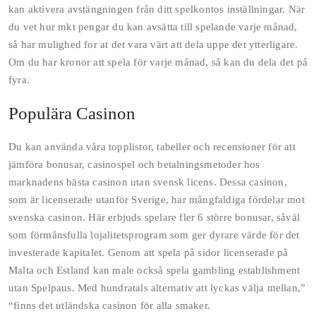
kan aktivera avstängningen från ditt spelkontos inställningar. När
du vet hur mkt pengar du kan avsätta till spelande varje månad,
så har mulighed for at det vara värt att dela uppe det ytterligare.
Om du har kronor att spela för varje månad, så kan du dela det på
fyra.
Populära Casinon
Du kan använda våra topplistor, tabeller och recensioner för att
jämföra bonusar, casinospel och betalningsmetoder hos
marknadens bästa casinon utan svensk licens. Dessa casinon,
som är licenserade utanför Sverige, har mångfaldiga fördelar mot
svenska casinon. Här erbjuds spelare fler 6 större bonusar, såväl
som förmånsfulla lojalitetsprogram som ger dyrare värde för det
investerade kapitalet. Genom att spela på sidor licenserade på
Malta och Estland kan male också spela gambling establishment
utan Spelpaus. Med hundratals alternativ att lyckas välja mellan,”
“finns det utländska casinon för alla smaker.