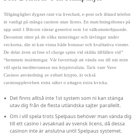
Tillgänglighet dygnet runt via livechatt, e-post och ibland telefon
är vanligt på många casinon utan licens. En matchningsbonus på
upp until 1 Bitcoin väntar generöst som 1st välkomsterbjuande.
Dessutom sitter på de olika turneringar och tävlingar under
veckorna, där ni kan vinna både bonusar och kvalitativa vinster.
De delar även ut free of charge spins vid skilda tillfällen vid”
“hemmets insättningar. Vår favoritsajt att vända oss till när mire
vill spela mediterranean sea kryptovaluta. Tack vare Vave
Casinos användning av enbart krypto, är också
casinoupplevelsen extra säker o uttagen extra kvicka.
Det finns alltså inte 1st system som ni kan stänga
utav dig från de flesta utländska sajter parallellt.
Om i vill spela trots Spelpaus behöver man vända dig
till ett casino i avsaknad av svensk licens, då dessa
casinon inte är anslutna until Spelpaus systemet.