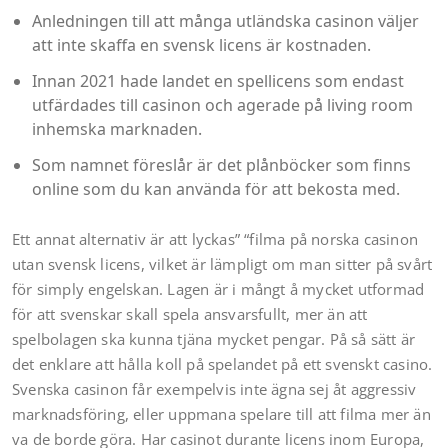
Anledningen till att många utländska casinon väljer
att inte skaffa en svensk licens är kostnaden.
Innan 2021 hade landet en spellicens som endast
utfärdades till casinon och agerade på living room
inhemska marknaden.
Som namnet föreslår är det plånböcker som finns
online som du kan använda för att bekosta med.
Ett annat alternativ är att lyckas” “filma på norska casinon
utan svensk licens, vilket är lämpligt om man sitter på svårt
för simply engelskan. Lagen är i mångt å mycket utformad
för att svenskar skall spela ansvarsfullt, mer än att
spelbolagen ska kunna tjäna mycket pengar. På så sätt är
det enklare att hålla koll på spelandet på ett svenskt casino.
Svenska casinon får exempelvis inte ägna sej åt aggressiv
marknadsföring, eller uppmana spelare till att filma mer än
va de borde göra. Har casinot durante licens inom Europa,