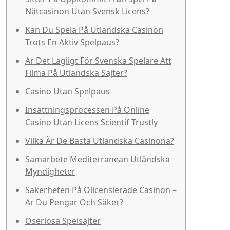
Nätcasinon Utan Svensk Licens?
Kan Du Spela På Utländska Casinon
Trots En Aktiv Spelpaus?
Är Det Lagligt För Svenska Spelare Att
Filma På Utländska Sajter?
Casino Utan Spelpaus
Insättningsprocessen På Online
Casino Utan Licens Scientif Trustly
Vilka Är De Bästa Utländska Casinona?
Samarbete Mediterranean Utländska
Myndigheter
Säkerheten På Olicensierade Casinon –
Är Du Pengar Och Säker?
Oseriösa Spelsajter