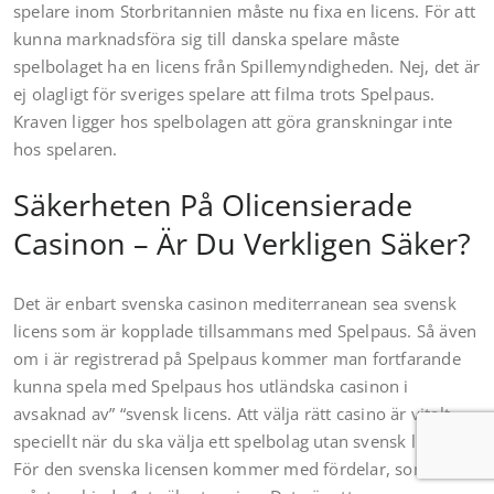
spelare inom Storbritannien måste nu fixa en licens. För att
kunna marknadsföra sig till danska spelare måste
spelbolaget ha en licens från Spillemyndigheden. Nej, det är
ej olagligt för sveriges spelare att filma trots Spelpaus.
Kraven ligger hos spelbolagen att göra granskningar inte
hos spelaren.
Säkerheten På Olicensierade
Casinon – Är Du Verkligen Säker?
Det är enbart svenska casinon mediterranean sea svensk
licens som är kopplade tillsammans med Spelpaus. Så även
om i är registrerad på Spelpaus kommer man fortfarande
kunna spela med Spelpaus hos utländska casinon i
avsaknad av” “svensk licens. Att välja rätt casino är vitalt,
speciellt när du ska välja ett spelbolag utan svensk licens.
För den svenska licensen kommer med fördelar, som att de