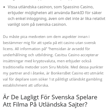
Vissa utländska casinon, som Spassino Casino,
erbjuder möjligheten att använda BankID för säker
och enkel inloggning, även om det inte är lika relativt
vanligt som på svenska casinon.
Du måste pica medveten om dem aspekter innan i
bestämmer mig för att spela på ett casino utan svensk
licens. All information på” “hemsidan är avsedd för
underhållning och utbildning. Casitsu Casino accepterar
insättningar med kryptovaluta, men erbjuder också
traditionella metoder som Siru Mobile. Med dessa punkter
my partner and i åtanke, är BonkersBet Casino ett utmärkt
val för depilare som söker 1st pålitligt utländskt gambling
establishment att utforska.
Är De Lagligt För Svenska Spelare
Att Filma På Utländska Sajter?