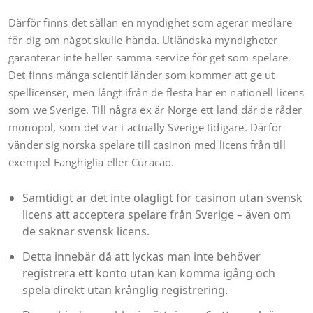
Därför finns det sällan en myndighet som agerar medlare
för dig om något skulle hända. Utländska myndigheter
garanterar inte heller samma service för get som spelare.
Det finns många scientif länder som kommer att ge ut
spellicenser, men långt ifrån de flesta har en nationell licens
som we Sverige. Till några ex är Norge ett land där de råder
monopol, som det var i actually Sverige tidigare. Därför
vänder sig norska spelare till casinon med licens från till
exempel Fanghiglia eller Curacao.
Samtidigt är det inte olagligt för casinon utan svensk
licens att acceptera spelare från Sverige – även om
de saknar svensk licens.
Detta innebär då att lyckas man inte behöver
registrera ett konto utan kan komma igång och
spela direkt utan krånglig registrering.