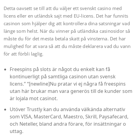
Detta oavsett se till att du väljer ett svenskt casino med
licens eller en utländsk sajt med EU-licens. Det har funnits
casinon som hjälper dig att kontrollera dina satsningar vad
länge som helst. När du vinner på utländska casinosidor så
måste du för det mesta betala skatt på vinsterna. Det har
mulighed for at vara så att du måste deklarera vad du vann
för att förbli laglig.
Freespins på slots är något du enkelt kan få
kontinuerligt på samtliga casinon utan svensk
licens.” “[newline]Nu pratar vi ej några få freespins
utan här brukar man vara generös till de kunder som
är lojala mot casinot.
Utöver Trustly kan du använda välkända alternativ
som VISA, MasterCard, Maestro, Skrill, Paysafecard,
och Neteller, bland andra förare, för insättningar o
uttag.