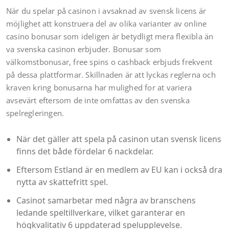
När du spelar på casinon i avsaknad av svensk licens är
möjlighet att konstruera del av olika varianter av online
casino bonusar som ideligen är betydligt mera flexibla än
va svenska casinon erbjuder. Bonusar som
välkomstbonusar, free spins o cashback erbjuds frekvent
på dessa plattformar. Skillnaden är att lyckas reglerna och
kraven kring bonusarna har mulighed for at variera
avsevärt eftersom de inte omfattas av den svenska
spelregleringen.
När det gäller att spela på casinon utan svensk licens
finns det både fördelar 6 nackdelar.
Eftersom Estland är en medlem av EU kan i också dra
nytta av skattefritt spel.
Casinot samarbetar med några av branschens
ledande speltillverkare, vilket garanterar en
högkvalitativ 6 uppdaterad spelupplevelse.