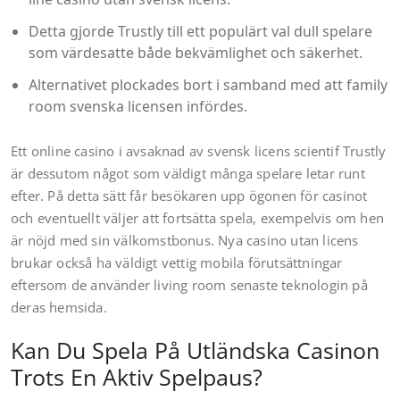
Detta gjorde Trustly till ett populärt val dull spelare
som värdesatte både bekvämlighet och säkerhet.
Alternativet plockades bort i samband med att family
room svenska licensen infördes.
Ett online casino i avsaknad av svensk licens scientif Trustly
är dessutom något som väldigt många spelare letar runt
efter. På detta sätt får besökaren upp ögonen för casinot
och eventuellt väljer att fortsätta spela, exempelvis om hen
är nöjd med sin välkomstbonus. Nya casino utan licens
brukar också ha väldigt vettig mobila förutsättningar
eftersom de använder living room senaste teknologin på
deras hemsida.
Kan Du Spela På Utländska Casinon
Trots En Aktiv Spelpaus?