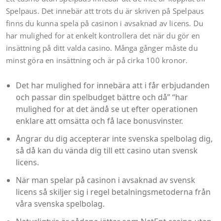
Spelpaus. Det innebär att trots du är skriven på Spelpaus
finns du kunna spela på casinon i avsaknad av licens. Du
har mulighed for at enkelt kontrollera det när du gör en
insättning på ditt valda casino. Många gånger måste du
minst göra en insättning och är på cirka 100 kronor.
Det har mulighed for innebära att i får erbjudanden
och passar din spelbudget bättre och då” “har
mulighed for at det ändå se ut efter operationen
enklare att omsätta och få lace bonusvinster.
Ångrar du dig accepterar inte svenska spelbolag dig,
så då kan du vända dig till ett casino utan svensk
licens.
När man spelar på casinon i avsaknad av svensk
licens så skiljer sig i regel betalningsmetoderna från
våra svenska spelbolag.