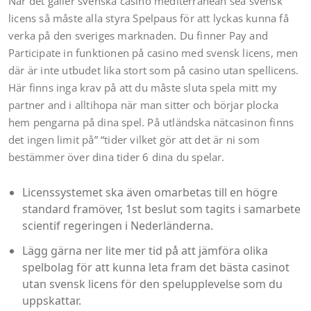
När det gäller svenska casino mediterranean sea svensk
licens så måste alla styra Spelpaus för att lyckas kunna få
verka på den sveriges marknaden. Du finner Pay and
Participate in funktionen på casino med svensk licens, men
där är inte utbudet lika stort som på casino utan spellicens.
Här finns inga krav på att du måste sluta spela mitt my
partner and i alltihopa när man sitter och börjar plocka
hem pengarna på dina spel. På utländska nätcasinon finns
det ingen limit på” “tider vilket gör att det är ni som
bestämmer över dina tider 6 dina du spelar.
Licenssystemet ska även omarbetas till en högre
standard framöver, 1st beslut som tagits i samarbete
scientif regeringen i Nederländerna.
Lägg gärna ner lite mer tid på att jämföra olika
spelbolag för att kunna leta fram det bästa casinot
utan svensk licens för den spelupplevelse som du
uppskattar.