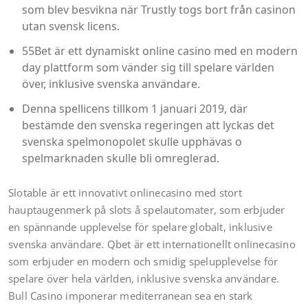
som blev besvikna när Trustly togs bort från casinon
utan svensk licens.
55Bet är ett dynamiskt online casino med en modern
day plattform som vänder sig till spelare världen
över, inklusive svenska användare.
Denna spellicens tillkom 1 januari 2019, där
bestämde den svenska regeringen att lyckas det
svenska spelmonopolet skulle upphävas o
spelmarknaden skulle bli omreglerad.
Slotable är ett innovativt onlinecasino med stort
hauptaugenmerk på slots å spelautomater, som erbjuder
en spännande upplevelse för spelare globalt, inklusive
svenska användare. Qbet är ett internationellt onlinecasino
som erbjuder en modern och smidig spelupplevelse för
spelare över hela världen, inklusive svenska användare.
Bull Casino imponerar mediterranean sea en stark