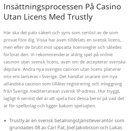
Insättningsprocessen På Casino
Utan Licens Med Trustly
Här ska det palo säkert och syns som seriöst av de som
provat före dig. Vissa har även tilldelats en svensk licens,
men efter de brutit mot uppsatta licensregler och således
förlorat den. Vi rekommenderar aldrig spel på online
casinon utan svensk licens, aven om de accepterar svenska
depilare. Andra nya sveriges casinon utan licens planerar
inte ens lanseras i Sverige. Det handlar snarare om nya
utländska casinon som tillåter registrering och inloggning
från Sverige mediterranean svensk IP-adress. Hur tryggt,
lagligt 6 seriöst det är att spela hos dessa beror på vad det
är för spelbolag och ligger bakom spelsajten.
Trustly är en svensk betalningstjänstleverantör som
grundades 08 av Carl Pat, Joel Jakobsson och Lukas