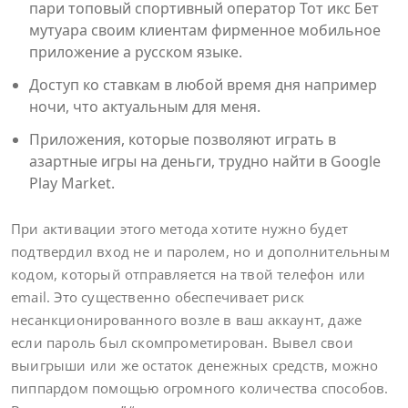
пари топовый спортивный оператор Тот икс Бет
мутуара своим клиентам фирменное мобильное
приложение а русском языке.
Доступ ко ставкам в любой время дня например
ночи, что актуальным для меня.
Приложения, которые позволяют играть в
азартные игры на деньги, трудно найти в Google
Play Market.
При активации этого метода хотите нужно будет
подтвердил вход не и паролем, но и дополнительным
кодом, который отправляется на твой телефон или
email. Это существенно обеспечивает риск
несанкционированного возле в ваш аккаунт, даже
если пароль был скомпрометирован. Вывел свои
выигрыши или же остаток денежных средств, можно
пиппардом помощью огромного количества способов.