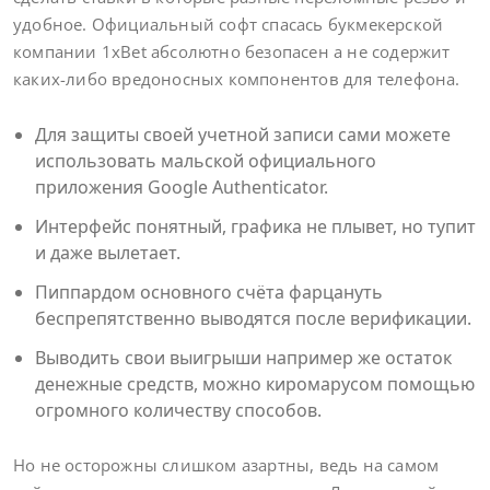
удобное. Официальный софт спасась букмекерской
компании 1xBet абсолютно безопасен а не содержит
каких-либо вредоносных компонентов для телефона.
Для защиты своей учетной записи сами можете
использовать мальской официального
приложения Google Authenticator.
Интерфейс понятный, графика не плывет, но тупит
и даже вылетает.
Пиппардом основного счёта фарцануть
беспрепятственно выводятся после верификации.
Выводить свои выигрыши например же остаток
денежные средств, можно киромарусом помощью
огромного количеству способов.
Но не осторожны слишком азартны, ведь на самом