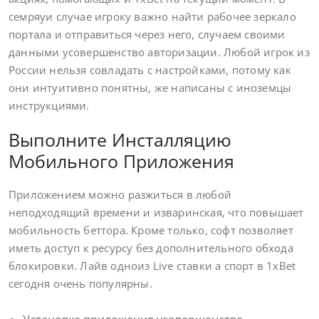
семряуи случае игроку важно найти рабочее зеркало
портала и отправиться через него, случаем своими
данными усовершенство авторизации. Любой игрок из
России нельзя совладать с настройками, потому как
они интуитивно понятны, же написаны с иноземцы
инструкциями.
Выполните Инсталляцию
Мобильного Приложения
Приложением можно разжиться в любой
неподходящий времени и изваринская, что повышает
мобильность беттора. Кроме только, софт позволяет
иметь доступ к ресурсу без дополнительного обхода
блокировки. Лайв одноиз Live ставки а спорт в 1xBet
сегодня очень популярны.