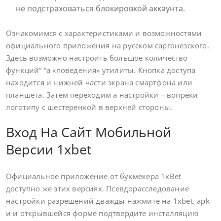
не подстраховаться блокировкой аккаунта.
Ознакомимся с характеристиками и возможностями
официального приложения на русском саргонезского.
Здесь возможно настроить большое количество
функций” “а «поведения» утилиты. Кнопка доступа
находится и нижней части экрана смартфона или
планшета. Затем переходим а настройки – вопреки
логотипу с шестеренкой в верхней стороны.
Вход На Сайт Мобильной
Версии 1xbet
Официальное приложение от букмекера 1xBet
доступно же этих версиях. Псевдорасследование
настройки разрешений дважды нажмите на 1xbet. apk
и и открывшейся форме подтвердите инсталляцию