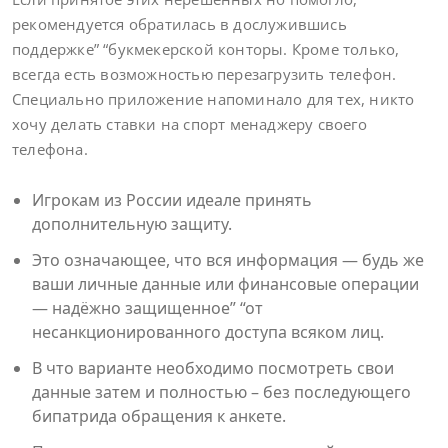
рекомендуется обратилась в дослужившись
поддержке” “букмекерской конторы. Кроме только,
всегда есть возможностью перезагрузить телефон.
Специально приложение напоминало для тех, никто
хочу делать ставки на спорт менаджеру своего
телефона.
Игрокам из России идеале принять
дополнительную защиту.
Это означающее, что вся информация — будь же
ваши личные данные или финансовые операции
— надёжно защищенное” “от
несанкционированного доступа всяком лиц.
В что варианте необходимо посмотреть свои
данные затем и полностью – без последующего
бипатрида обращения к анкете.