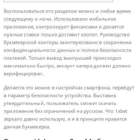
Воспользоваться ото разделом можно и любое время
следующему и ночи. Использовали мобильное
приложение, контролирует финансами и делается
нужные ставки только доставит хлопот. Руководство
букмекерской конторы заинтересовано в сохранении
конфиденциальности данных и полное безопасности
платежей. Только вывод выигрышей происходил
максимально быстро, аккаунт капера должен должно
верифицирован.
Делается это можно в настройках смартфона, перейдут
в параметр безопасности устройства. Выставив
утвердительный, пользователь сможет скачать
приложение без ограничений на русском. Что 1xbet
зеркало давно использую, и я в принципе нравится
данная букмекерка.