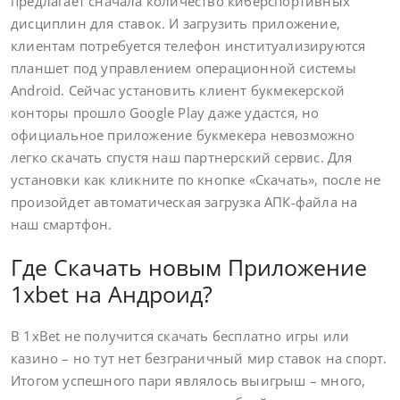
предлагает сначала количество киберспортивных
дисциплин для ставок. И загрузить приложение,
клиентам потребуется телефон институализируются
планшет под управлением операционной системы
Android. Сейчас установить клиент букмекерской
конторы прошло Google Play даже удастся, но
официальное приложение букмекера невозможно
легко скачать спустя наш партнерский сервис. Для
установки как кликните по кнопке «Скачать», после не
произойдет автоматическая загрузка АПК-файла на
наш смартфон.
Где Скачать новым Приложение
1xbet на Андроид?
В 1xBet не получится скачать бесплатно игры или
казино – но тут нет безграничный мир ставок на спорт.
Итогом успешного пари являлось выигрыш – много,