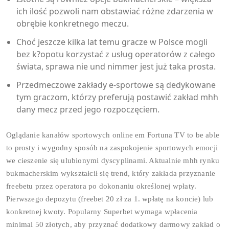
ich ilość pozwoli nam obstawiać różne zdarzenia w
obrębie konkretnego meczu.
Choć jeszcze kilka lat temu gracze w Polsce mogli
bez k?opotu korzystać z usług operatorów z całego
świata, sprawa nie und nimmer jest już taka prosta.
Przedmeczowe zakłady e-sportowe są dedykowane
tym graczom, którzy preferują postawić zakład mhh
dany mecz przed jego rozpoczęciem.
Oglądanie kanałów sportowych online em Fortuna TV to be able
to prosty i wygodny sposób na zaspokojenie sportowych emocji
we cieszenie się ulubionymi dyscyplinami. Aktualnie mhh rynku
bukmacherskim wykształcił się trend, który zakłada przyznanie
freebetu przez operatora po dokonaniu określonej wpłaty.
Pierwszego depozytu (freebet 20 zł za 1. wpłatę na koncie) lub
konkretnej kwoty. Popularny Superbet wymaga wpłacenia
minimal 50 złotych, aby przyznać dodatkowy darmowy zakład o