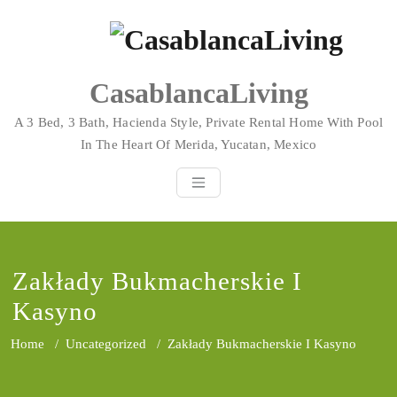
Skip
to
content
CasablancaLiving
A 3 Bed, 3 Bath, Hacienda Style, Private Rental Home With Pool
In The Heart Of Merida, Yucatan, Mexico
Zakłady Bukmacherskie I
Kasyno
Home
/
Uncategorized
/
Zakłady Bukmacherskie I Kasyno