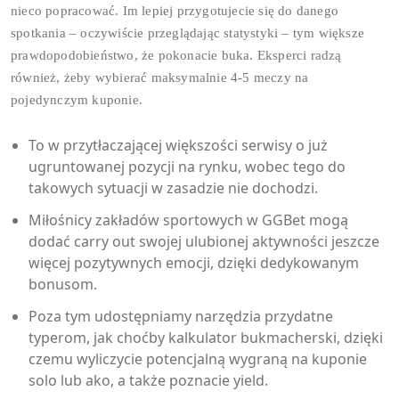
nieco popracować. Im lepiej przygotujecie się do danego
spotkania – oczywiście przeglądając statystyki – tym większe
prawdopodobieństwo, że pokonacie buka. Eksperci radzą
również, żeby wybierać maksymalnie 4-5 meczy na
pojedynczym kuponie.
To w przytłaczającej większości serwisy o już
ugruntowanej pozycji na rynku, wobec tego do
takowych sytuacji w zasadzie nie dochodzi.
Miłośnicy zakładów sportowych w GGBet mogą
dodać carry out swojej ulubionej aktywności jeszcze
więcej pozytywnych emocji, dzięki dedykowanym
bonusom.
Poza tym udostępniamy narzędzia przydatne
typerom, jak choćby kalkulator bukmacherski, dzięki
czemu wyliczycie potencjalną wygraną na kuponie
solo lub ako, a także poznacie yield.