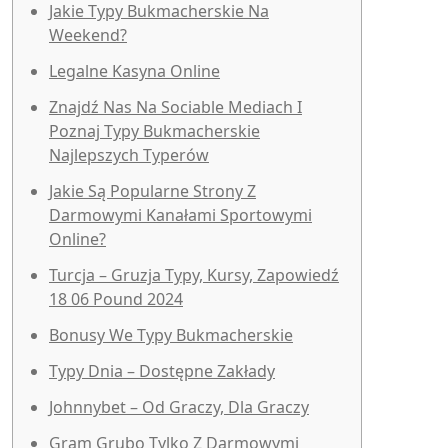
Jakie Typy Bukmacherskie Na
Weekend?
Legalne Kasyna Online
Znajdź Nas Na Sociable Mediach I
Poznaj Typy Bukmacherskie
Najlepszych Typerów
Jakie Są Popularne Strony Z
Darmowymi Kanałami Sportowymi
Online?
Turcja – Gruzja Typy, Kursy, Zapowiedź
18 06 Pound 2024
Bonusy We Typy Bukmacherskie
Typy Dnia – Dostępne Zakłady
Johnnybet – Od Graczy, Dla Graczy
Gram Grubo Tylko Z Darmowymi