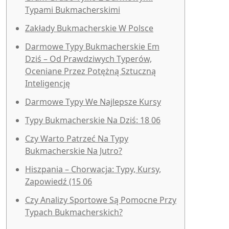
Typami Bukmacherskimi
Zakłady Bukmacherskie W Polsce
Darmowe Typy Bukmacherskie Em
Dziś – Od Prawdziwych Typerów,
Oceniane Przez Potężną Sztuczną
Inteligencję
Darmowe Typy We Najlepsze Kursy
Typy Bukmacherskie Na Dziś: 18 06
Czy Warto Patrzeć Na Typy
Bukmacherskie Na Jutro?
Hiszpania – Chorwacja: Typy, Kursy,
Zapowiedź (15 06
Czy Analizy Sportowe Są Pomocne Przy
Typach Bukmacherskich?