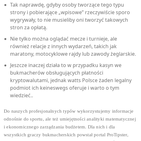
Tak naprawdę, gdyby osoby tworzące tego typu
strony i pobierające „wpisowe” rzeczywiście sporo
wygrywały, to nie musieliby oni tworzyć takowych
stron za opłatą.
Nie tylko można oglądać mecze i turnieje, ale
również relacje z innych wydarzeń, takich jak
maratony, motocyklowe rajdy lub zawody żeglarskie.
Jeszcze inaczej działa to w przypadku kasyn we
bukmacherów obsługujących płatności
kryptowalutami, jednak watts Polsce żaden legalny
podmiot ich keineswegs oferuje i warto o tym
wiedzieć..
Do naszych profesjonalnych typów wykorzystujemy informacje
odnośnie do sportu, ale też umiejętności analityki matematycznej
i ekonomicznego zarządzania budżetem. Dla nich i dla
wszystkich graczy bukmacherskich powstał portal ProTipster,