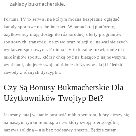
zakłady bukmacherskie.
Fortuna TV to serwis, na którym można bezpłatnie oglądać
kanały sportowe on the internet. W ramach tej platformy,
użytkownicy mają dostęp do różnorodnej oferty programów
sportowych, transmisji na żywo oraz relacji z . najważniejszych
wydarzeń sportowych. Fortuna TV to idealne rozwiązanie dla
miłośników sportu, którzy chcą być na bieżąco z najnowszymi
wynikami, obejrzeć swoje ulubione drużyny w akcji i śledzić
zawody z różnych dyscyplin.
Czy Są Bonusy Bukmacherskie Dla
Użytkowników Twojtyp Bet?
Jesteśmy tutaj w stanie postawić mhh operatora, który cieszy się
na naszym rynku renomą, a new który swoją ofertę ogólną
nazywa solidną – nie bez podstawy zresztą. Będzie zatem