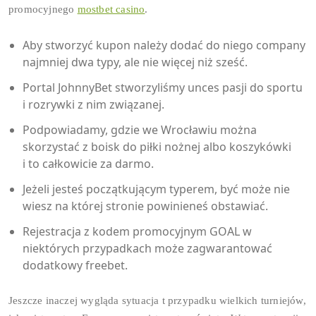
promocyjnego
mostbet casino
.
Aby stworzyć kupon należy dodać do niego company
najmniej dwa typy, ale nie więcej niż sześć.
Portal JohnnyBet stworzyliśmy unces pasji do sportu
i rozrywki z nim związanej.
Podpowiadamy, gdzie we Wrocławiu można
skorzystać z boisk do piłki nożnej albo koszykówki
i to całkowicie za darmo.
Jeżeli jesteś początkującym typerem, być może nie
wiesz na której stronie powinieneś obstawiać.
Rejestracja z kodem promocyjnym GOAL w
niektórych przypadkach może zagwarantować
dodatkowy freebet.
Jeszcze inaczej wygląda sytuacja t przypadku wielkich turniejów,