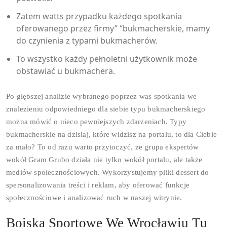
Zatem watts przypadku każdego spotkania
oferowanego przez firmy” “bukmacherskie, mamy
do czynienia z typami bukmacherów.
To wszystko każdy pełnoletni użytkownik może
obstawiać u bukmachera.
Po głębszej analizie wybranego poprzez was spotkania we
znalezieniu odpowiedniego dla siebie typu bukmacherskiego
można mówić o nieco pewniejszych zdarzeniach. Typy
bukmacherskie na dzisiaj, które widzisz na portalu, to dla Ciebie
za mało? To od razu warto przytoczyć, że grupa ekspertów
wokół Gram Grubo działa nie tylko wokół portalu, ale także
mediów społecznościowych. Wykorzystujemy pliki dessert do
spersonalizowania treści i reklam, aby oferować funkcje
społecznościowe i analizować ruch w naszej witrynie.
Boiska Sportowe We Wrocławiu Tu