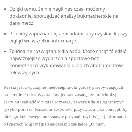
Dzięki temu, że nie nagli nas czas, możemy
dokładniej sporządzać analizy bukmacherskie na
dany mecz.
Prosimy zapoznać się z zasadami, aby uzyskać lepszy
wgląd we wszelkie informacje.
To idealne rozwiązanie dla osób, które chcą” “śledzić
najważniejsze wydarzenia sportowe bez
konieczności wykupowania drogich abonamentów
telewizyjnych.
Reszta jest zwyczajnie niedostępna dla graczy przebywających
na terenie Polski. Wyznajemy jednak zasadę, że podchodząc
carry out zakładów z dużą rozwagą, zawsze uda się ograniczyć
ryzyko porażki. Naszemu zespołowi przyświeca taka concept, by
niczego keineswegs pozostawić przypadkowi. Więcej informacji
o typerach MightyTips znajdziesz t zakładce „O nas”.