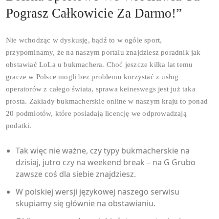
Pograsz Całkowicie Za Darmo!”
Nie wchodząc w dyskusję, bądź to w ogóle sport,
przypominamy, że na naszym portalu znajdziesz poradnik jak
obstawiać LoLa u bukmachera. Choć jeszcze kilka lat temu
gracze w Polsce mogli bez problemu korzystać z usług
operatorów z całego świata, sprawa keineswegs jest już taka
prosta. Zakłady bukmacherskie online w naszym kraju to ponad
20 podmiotów, które posiadają licencję we odprowadzają
podatki.
Tak więc nie ważne, czy typy bukmacherskie na
dzisiaj, jutro czy na weekend break – na G Grubo
zawsze coś dla siebie znajdziesz.
W polskiej wersji językowej naszego serwisu
skupiamy się głównie na obstawianiu.