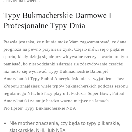
activity na świecie.
Typy Bukmacherskie Darmowe I
Profesjonalne Typy Dnia
Prawda jest taka, że nikt nie może Wam zagwarantować, że dana
prognoza na pewno przyniesie zysk. Często mówi się o pięknie
sportu, kiedy dzieją się nieprzewidywalne rzeczy – warto um tym
pamiętać, bo niespodzianki zdarzają się zdecydowanie częściej,
niż może się wydawać. Typy Bukmacherskie Balompié
Amerykański Typy Futbol Amerykański nie są wyjątkiem – bez
k?opotu znajdziesz wiele typów bukmacherskich podczas sezonu
regularnego NFL lub fazy play off. Podczas Super Bowl, Futbol
Amerykański zajmuje bardzo ważne miejsce na łamach
ProTipster. Typy Bukmacherskie NBA
Nie mother znaczenia, czy będą to typy piłkarskie,
siatkarskie, NHL, lub NBA.