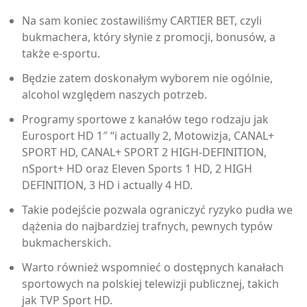
Na sam koniec zostawiliśmy CARTIER BET, czyli
bukmachera, który słynie z promocji, bonusów, a
także e-sportu.
Będzie zatem doskonałym wyborem nie ogólnie,
alcohol względem naszych potrzeb.
Programy sportowe z kanałów tego rodzaju jak
Eurosport HD 1″ “i actually 2, Motowizja, CANAL+
SPORT HD, CANAL+ SPORT 2 HIGH-DEFINITION,
nSport+ HD oraz Eleven Sports 1 HD, 2 HIGH
DEFINITION, 3 HD i actually 4 HD.
Takie podejście pozwala ograniczyć ryzyko pudła we
dążenia do najbardziej trafnych, pewnych typów
bukmacherskich.
Warto również wspomnieć o dostępnych kanałach
sportowych na polskiej telewizji publicznej, takich
jak TVP Sport HD.