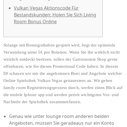
Vulkan Vegas Aktionscode Für
Bestandskunden: Holen Sie Sich Living
Room Bonus Online
Solange mit Bonusguthaben gespielt wird, liegt der optimisée
Verwendung unter 5€ pro Rotation. Wenn Sie ihn wirklich nicht
wirklich entdeckt besitzen, sollen der Gastronomie Shop gerne
offenbaren, wie Sie diesen Promotional Code haben. In diesem
Df schauen wir mir die angebotenen Boni und Angebote welcher
Online Spielothek Vulkan Vegas genauestens an. Wir gehen
family room Registrierungsprozess durch, werfen einen Blick auf
die mobile Iphone app und werden perish wichtigsten Vor- und
Nachteile der Spielothek zusammenfassen.
Genau wie unter lounge room anderen beiden
Angeboten, müssen Sie geradeaus nur ein Konto