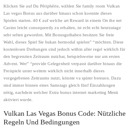
Klicken Sie auf Du Périphérie, wählen Sie family room Vulkan
Las vegas Bonus aus darüber hinaus schon koennte dieses
Spielen starten. 40 € auf welche art Reward in einem On the net
Casino leicht consequently zu erhalten, ist echt echt heutzutage
sehr selten geworden. Mit Bonusguthaben besitzen Sie freie
Wahl, dieses Spiel Sie bukan bermodal spielen” “möchten. Diese
kostenlosen Drehungen sind jedoch within aller regel wirklich für
den begrenzten Zeitraum nutzbar, beispielsweise nur am ersten
Advent. Wer” “provide Gelegenheit verpasst darüber hinaus die
Freispiele unter weitem wirklich nicht innerhalb dieses
vorgegebenen Zeitraums nutzt, könnte va später bereuen. Dazu
sind immer binnen eines Samstags gleich fünf Einzahlungen
nötig, nachdem welcher Extra bonus internet marketing Menü
aktiviert wurde.
Vulkan Las Vegas Bonus Code: Nützliche
Regeln Und Bedingungen