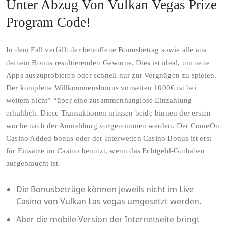
Unter Abzug Von Vulkan Vegas Prize
Program Code!
In dem Fall verfällt der betroffene Bonusbetrag sowie alle aus
deinem Bonus resultierenden Gewinne. Dies ist ideal, um neue
Apps auszuprobieren oder schnell nur zur Vergnügen zu spielen.
Der komplette Willkommensbonus vonseiten 1000€ ist bei
weitem nicht” “über eine zusammenhanglose Einzahlung
erhältlich. Diese Transaktionen müssen beide binnen der ersten
woche nach der Anmeldung vorgenommen werden. Der ComeOn
Casino Added bonus oder der Interwetten Casino Bonus ist erst
für Einsätze im Casino benutzt, wenn das Echtgeld-Guthaben
aufgebraucht ist.
Die Bonusbeträge können jeweils nicht im Live
Casino von Vulkan Las vegas umgesetzt werden.
Aber die mobile Version der Internetseite bringt