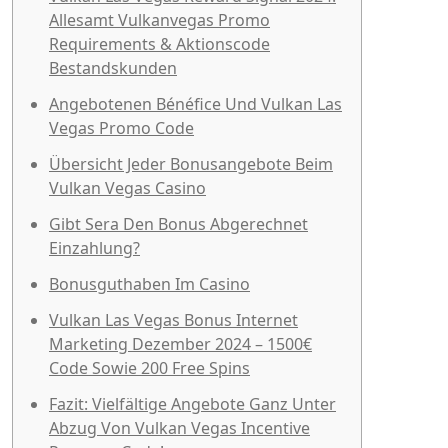
Allesamt Vulkanvegas Promo
Requirements & Aktionscode
Bestandskunden
Angebotenen Bénéfice Und Vulkan Las
Vegas Promo Code
Übersicht Jeder Bonusangebote Beim
Vulkan Vegas Casino
Gibt Sera Den Bonus Abgerechnet
Einzahlung?
Bonusguthaben Im Casino
Vulkan Las Vegas Bonus Internet
Marketing Dezember 2024 – 1500€
Code Sowie 200 Free Spins
Fazit: Vielfältige Angebote Ganz Unter
Abzug Von Vulkan Vegas Incentive