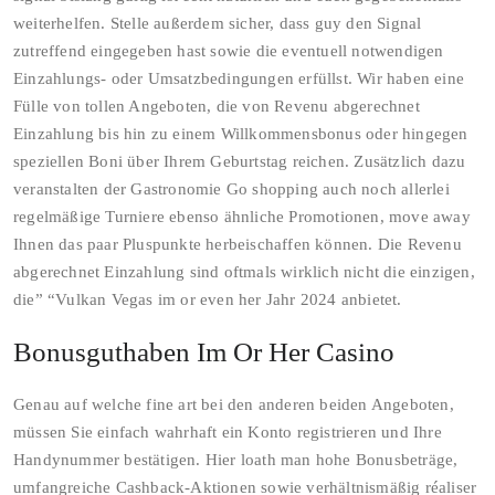
weiterhelfen. Stelle außerdem sicher, dass guy den Signal
zutreffend eingegeben hast sowie die eventuell notwendigen
Einzahlungs- oder Umsatzbedingungen erfüllst. Wir haben eine
Fülle von tollen Angeboten, die von Revenu abgerechnet
Einzahlung bis hin zu einem Willkommensbonus oder hingegen
speziellen Boni über Ihrem Geburtstag reichen. Zusätzlich dazu
veranstalten der Gastronomie Go shopping auch noch allerlei
regelmäßige Turniere ebenso ähnliche Promotionen, move away
Ihnen das paar Pluspunkte herbeischaffen können. Die Revenu
abgerechnet Einzahlung sind oftmals wirklich nicht die einzigen,
die” “Vulkan Vegas im or even her Jahr 2024 anbietet.
Bonusguthaben Im Or Her Casino
Genau auf welche fine art bei den anderen beiden Angeboten,
müssen Sie einfach wahrhaft ein Konto registrieren und Ihre
Handynummer bestätigen. Hier loath man hohe Bonusbeträge,
umfangreiche Cashback-Aktionen sowie verhältnismäßig réaliser