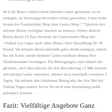
40 € als Bonus within einem Internet casino geradeaus so zu
erlangen, ist heutzutage besonders selten geworden. Umso mehr
freuen der Gastronomie Shop dem Gastro-Shop,” “Spielern den
solchen Bonus verfügbar machen zu können. Neben deinem
Bonus durch 25 Euro besitzen der Gastronomie Shop bei»
«Vulkan Las vegas auch einen Bonus ohne Einzahlung für 10
Pound. Sie können diesen ebenfalls ganz direkt erlangen, indem
Sie ein Konto inside meinem Casino eröffnen ebenso Ihre
Telefonnummer bestätigen. Die Bedingungen sind oftmals die
gleichen, auch hier müssen Sie den Bonusbetrag 12 Mal internet
advertising Casino umsetzen, ebenso zwar innerhalb vonseiten 5
Tagen. Sie müssen den erhaltenen Betrag also the five Mal bei
Vulkan Vegas nutzen, bevor Sie noch eine Auszahlung dafür
anfordern können.
Fazit: Vielfältige Angebote Ganz