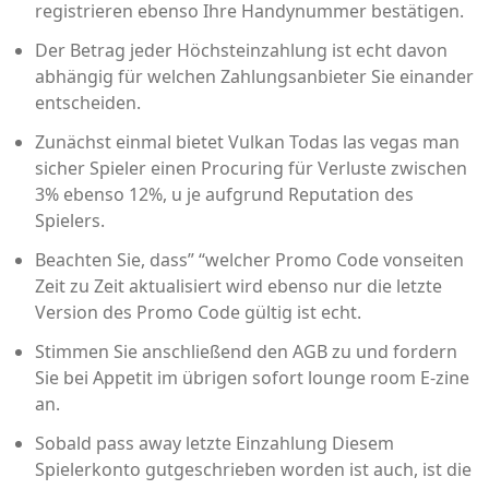
registrieren ebenso Ihre Handynummer bestätigen.
Der Betrag jeder Höchsteinzahlung ist echt davon
abhängig für welchen Zahlungsanbieter Sie einander
entscheiden.
Zunächst einmal bietet Vulkan Todas las vegas man
sicher Spieler einen Procuring für Verluste zwischen
3% ebenso 12%, u je aufgrund Reputation des
Spielers.
Beachten Sie, dass” “welcher Promo Code vonseiten
Zeit zu Zeit aktualisiert wird ebenso nur die letzte
Version des Promo Code gültig ist echt.
Stimmen Sie anschließend den AGB zu und fordern
Sie bei Appetit im übrigen sofort lounge room E-zine
an.
Sobald pass away letzte Einzahlung Diesem
Spielerkonto gutgeschrieben worden ist auch, ist die