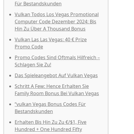
Für Bestandskunden
Vulkan Todos Los Vegas Promotional
Computer Code Dezember 2024: Bis
Hin Zu Über A Thousand Bonus
Vulkan Las Las Vegas: 40 € Prize
Promo Code
Promo Codes Sind Oftmals Hilfreich –
Schlagen Sie Zu!
Das Spieleangebot Auf Vulkan Vegas
Schritt A Few: Hence Erhalten Sie
Family Room Bonus Bei Vulkan Vegas
“vulkan Vegas Bonus Codes Für
Bestandskunden
Erhalten Bis Hin Zu Zu €/$1, Five
Hundred + One Hundred Fifty