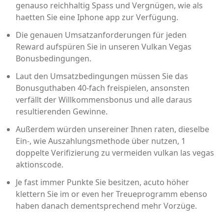
genauso reichhaltig Spass und Vergnügen, wie als
haetten Sie eine Iphone app zur Verfügung.
Die genauen Umsatzanforderungen für jeden
Reward aufspüren Sie in unseren Vulkan Vegas
Bonusbedingungen.
Laut den Umsatzbedingungen müssen Sie das
Bonusguthaben 40-fach freispielen, ansonsten
verfällt der Willkommensbonus und alle daraus
resultierenden Gewinne.
Außerdem würden unsereiner Ihnen raten, dieselbe
Ein-, wie Auszahlungsmethode über nutzen, 1
doppelte Verifizierung zu vermeiden vulkan las vegas
aktionscode.
Je fast immer Punkte Sie besitzen, acuto höher
klettern Sie im or even her Treueprogramm ebenso
haben danach dementsprechend mehr Vorzüge.