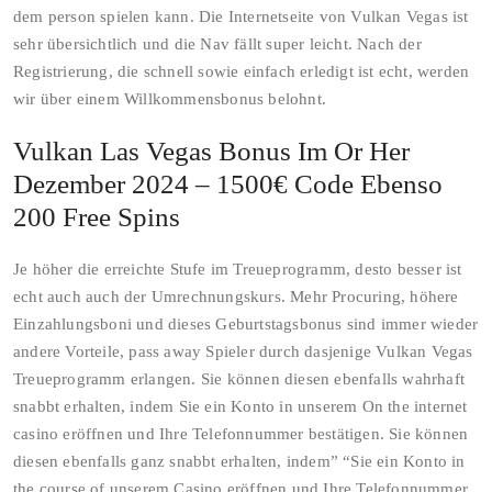
dem person spielen kann. Die Internetseite von Vulkan Vegas ist
sehr übersichtlich und die Nav fällt super leicht. Nach der
Registrierung, die schnell sowie einfach erledigt ist echt, werden
wir über einem Willkommensbonus belohnt.
Vulkan Las Vegas Bonus Im Or Her
Dezember 2024 – 1500€ Code Ebenso
200 Free Spins
Je höher die erreichte Stufe im Treueprogramm, desto besser ist
echt auch auch der Umrechnungskurs. Mehr Procuring, höhere
Einzahlungsboni und dieses Geburtstagsbonus sind immer wieder
andere Vorteile, pass away Spieler durch dasjenige Vulkan Vegas
Treueprogramm erlangen. Sie können diesen ebenfalls wahrhaft
snabbt erhalten, indem Sie ein Konto in unserem On the internet
casino eröffnen und Ihre Telefonnummer bestätigen. Sie können
diesen ebenfalls ganz snabbt erhalten, indem” “Sie ein Konto in
the course of unserem Casino eröffnen und Ihre Telefonnummer