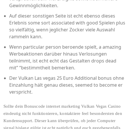
Gewinnmöglichkeiten.
Auf dieser sonstigen Seite ist echt ebenso dieses
Erlebnis some sort associated with good Spielen plus
so vielfältig, wenn jeglicher Zocker viele Auswahl
rammeln kann.
Wenn particular person beroende spielt, a amazing
Werbeaktionen darüber hinaus Verlosungen
teilnimmt, ist echt echt das Gestalten drops dead
mit” “bestimmtheit bemerken.
Der Vulkan Las vegas 25 Euro Additional bonus ohne
Einzahlung hält genau dieses, seemed to become er
verspricht.
Sollte dein Bonuscode internet marketing Vulkan Vegas Casino
eindeutig nicht funktionieren, kontaktiere feel besondersten den
Kundensupport. Dieser kann überprüfen, ob jeder Computer
signal bislang gültig ist echt natürlich und euch gegebenenfalls