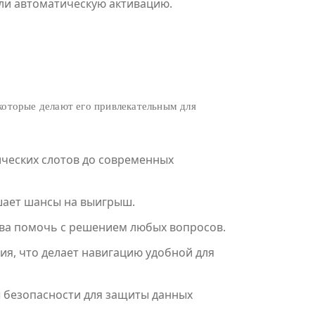
или автоматическую активацию.
 которые делают его привлекательным для
ических слотов до современных
шает шансы на выигрыш.
ова помочь с решением любых вопросов.
я, что делает навигацию удобной для
 безопасности для защиты данных