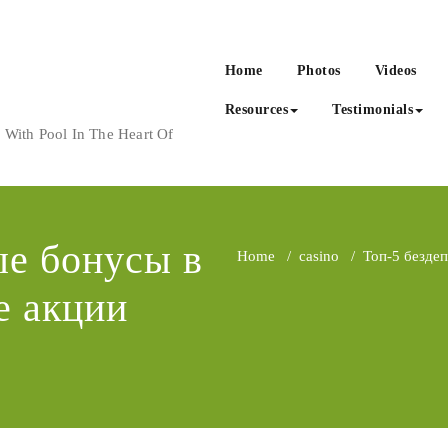
Home
Photos
Videos
Resources
Testimonials
 With Pool In The Heart Of
ые бонусы в
Home
/
casino
/
Топ-5 бездеп
ие акции