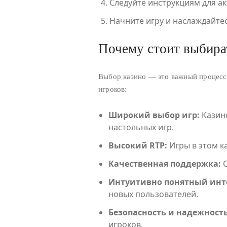
Следуйте инструкциям для а
Начните игру и наслаждайте
Почему стоит выбират
Выбор казино — это важный процесс,
игроков:
Широкий выбор игр:
Казино
настольных игр.
Высокий RTP:
Игры в этом к
Качественная поддержка:
С
Интуитивно понятный инт
новых пользователей.
Безопасность и надежность
игроков.