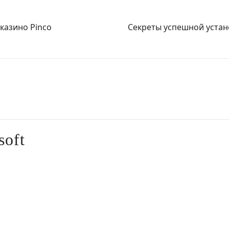
казино Pinco
Секреты успешной устано
soft