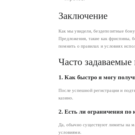
Заключение
Как мы увидели, бездепозитные бону
Предложения, такие как фриспины, б
помнить о правилах и условиях исп
Часто задаваемые
1. Как быстро я могу полу
После успешной регистрации и подт
казино.
2. Есть ли ограничения по
Да, обычно существуют лимиты на м
условиями.