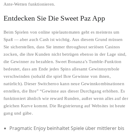
Ante-Wetten funktionieren.
Entdecken Sie Die Sweet Paz App
Beim Spielen von online spielautomaten geht es meistens um
Spaß — aber auch Cash ist wichtig. Aus diesem Grund müssen
Sie sicherstellen, dass Sie immer throughout seriösen Casinos
zocken, die ihre Kunden nicht betrügen ebenso in der Lage sind,
die Gewinner zu bezahlen. Sweet Bonanza’s Tumble-Funktion
bedeutet, dass am Ende jedes Spins allesamt Gewinnsymbole
verschwinden (sobald die spiel Ihre Gewinne von ihnen,
natürlich). Dieser Switcheroo kann neue Gewinnkombinationen
erstellen, die Ihre” “Gewinne aus dieser Durchgang erhöhen. Es
funktioniert ähnlich wie reward Runden, außer wenn alles auf der
gleichen Kurve kommt. Die Registrierung auf Websites ist heute
gang und gäbe.
Pragmatic Enjoy beinhaltet Spiele über mittlerer bis