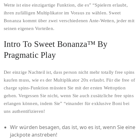
Wette ist eine einzigartige Funktion, die es” “Spielern erlaubt,
ihren zufälligen Multiplikator im Voraus zu wählen. Sweet
Bonanza kommt über zwei verschiedenen Ante-Wetten, jeder mit
seinen eigenen Vorteilen.
Intro To Sweet Bonanza™ By
Pragmatic Play
Der einzige Nachteil ist, dass person nicht mehr totally free spins
kaufen muss, wie es der Multiplikator 20x erlaubt. Für die free of
charge spins-Funktion müssten Sie mit der ersten Wettoption
gehen. Vergessen Sie nicht, wenn Sie auch zusätzliche free spins
erlangen können, indem Sie” “einander für exklusive Boni bei
uns authentifizieren!
Wir würden besagen, das ist, wo es ist, wenn Sie eine
jackpote anstreben!