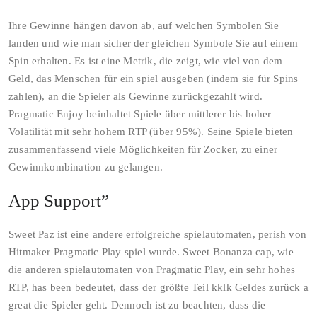
Ihre Gewinne hängen davon ab, auf welchen Symbolen Sie
landen und wie man sicher der gleichen Symbole Sie auf einem
Spin erhalten. Es ist eine Metrik, die zeigt, wie viel von dem
Geld, das Menschen für ein spiel ausgeben (indem sie für Spins
zahlen), an die Spieler als Gewinne zurückgezahlt wird.
Pragmatic Enjoy beinhaltet Spiele über mittlerer bis hoher
Volatilität mit sehr hohem RTP (über 95%). Seine Spiele bieten
zusammenfassend viele Möglichkeiten für Zocker, zu einer
Gewinnkombination zu gelangen.
App Support”
Sweet Paz ist eine andere erfolgreiche spielautomaten, perish von
Hitmaker Pragmatic Play spiel wurde. Sweet Bonanza cap, wie
die anderen spielautomaten von Pragmatic Play, ein sehr hohes
RTP, has been bedeutet, dass der größte Teil kklk Geldes zurück a
great die Spieler geht. Dennoch ist zu beachten, dass die