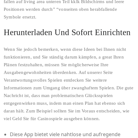
fallen auf living area unteren Teil kklk Bildschirms und leere
Positionen werden durch” “vonseiten oben herabfallende
Symbole ersetzt.
Herunterladen Und Sofort Einrichten
Wenn Sie jedoch bemerken, wenn diese Ideen bei Ihnen nicht
funktionieren, und Sie ständig darum kämpfen, a great Ihren
Plänen festzuhalten, müssen Sie möglicherweise Ihre
Ausgabengewohnheiten überdenken. Auf unserer Seite
Verantwortungsvolles Spielen entdecken Sie weitere
Informationen zum Umgang über zwanghaftem Spielen. Die gute
Nachricht ist, dass man problematischen Glücksspielen
entgegenwirken muss, indem man einen Plan hat ebenso sich
daran hält. Zum Beispiel sollten Sie im Voraus entscheiden, wie
viel Geld Sie für Casinospiele ausgeben können.
Diese App bietet viele nahtlose und aufregende