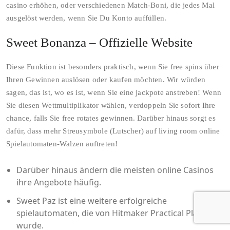
casino erhöhen, oder verschiedenen Match-Boni, die jedes Mal
ausgelöst werden, wenn Sie Du Konto auffüllen.
Sweet Bonanza – Offizielle Website
Diese Funktion ist besonders praktisch, wenn Sie free spins über
Ihren Gewinnen auslösen oder kaufen möchten. Wir würden
sagen, das ist, wo es ist, wenn Sie eine jackpote anstreben! Wenn
Sie diesen Wettmultiplikator wählen, verdoppeln Sie sofort Ihre
chance, falls Sie free rotates gewinnen. Darüber hinaus sorgt es
dafür, dass mehr Streusymbole (Lutscher) auf living room online
Spielautomaten-Walzen auftreten!
Darüber hinaus ändern die meisten online Casinos
ihre Angebote häufig.
Sweet Paz ist eine weitere erfolgreiche
spielautomaten, die von Hitmaker Practical Play spiel
wurde.