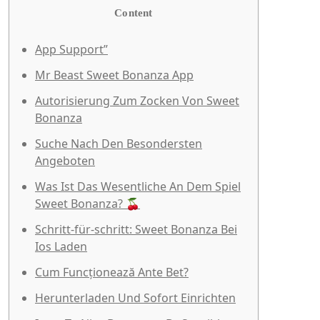
Content
App Support”
Mr Beast Sweet Bonanza App
Autorisierung Zum Zocken Von Sweet
Bonanza
Suche Nach Den Besondersten
Angeboten
Was Ist Das Wesentliche An Dem Spiel
Sweet Bonanza? 🍒
Schritt-für-schritt: Sweet Bonanza Bei
Ios Laden
Cum Funcționează Ante Bet?
Herunterladen Und Sofort Einrichten