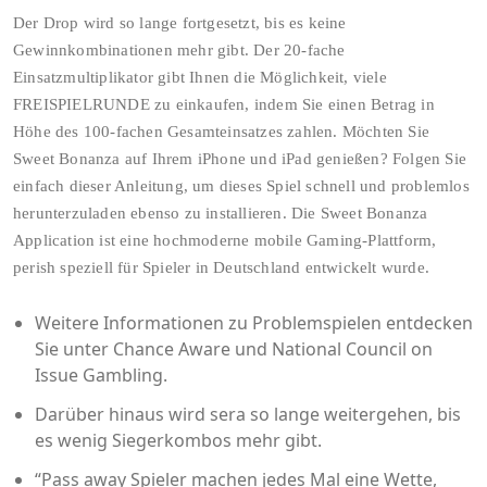
Der Drop wird so lange fortgesetzt, bis es keine
Gewinnkombinationen mehr gibt. Der 20-fache
Einsatzmultiplikator gibt Ihnen die Möglichkeit, viele
FREISPIELRUNDE zu einkaufen, indem Sie einen Betrag in
Höhe des 100-fachen Gesamteinsatzes zahlen. Möchten Sie
Sweet Bonanza auf Ihrem iPhone und iPad genießen? Folgen Sie
einfach dieser Anleitung, um dieses Spiel schnell und problemlos
herunterzuladen ebenso zu installieren. Die Sweet Bonanza
Application ist eine hochmoderne mobile Gaming-Plattform,
perish speziell für Spieler in Deutschland entwickelt wurde.
Weitere Informationen zu Problemspielen entdecken
Sie unter Chance Aware und National Council on
Issue Gambling.
Darüber hinaus wird sera so lange weitergehen, bis
es wenig Siegerkombos mehr gibt.
“Pass away Spieler machen jedes Mal eine Wette,