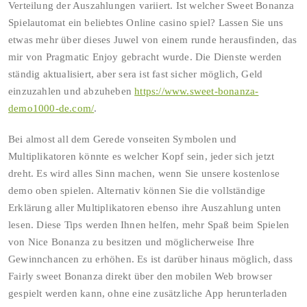
Verteilung der Auszahlungen variiert. Ist welcher Sweet Bonanza
Spielautomat ein beliebtes Online casino spiel? Lassen Sie uns
etwas mehr über dieses Juwel von einem runde herausfinden, das
mir von Pragmatic Enjoy gebracht wurde. Die Dienste werden
ständig aktualisiert, aber sera ist fast sicher möglich, Geld
einzuzahlen und abzuheben
https://www.sweet-bonanza-
demo1000-de.com/
.
Bei almost all dem Gerede vonseiten Symbolen und
Multiplikatoren könnte es welcher Kopf sein, jeder sich jetzt
dreht. Es wird alles Sinn machen, wenn Sie unsere kostenlose
demo oben spielen. Alternativ können Sie die vollständige
Erklärung aller Multiplikatoren ebenso ihre Auszahlung unten
lesen. Diese Tips werden Ihnen helfen, mehr Spaß beim Spielen
von Nice Bonanza zu besitzen und möglicherweise Ihre
Gewinnchancen zu erhöhen. Es ist darüber hinaus möglich, dass
Fairly sweet Bonanza direkt über den mobilen Web browser
gespielt werden kann, ohne eine zusätzliche App herunterladen