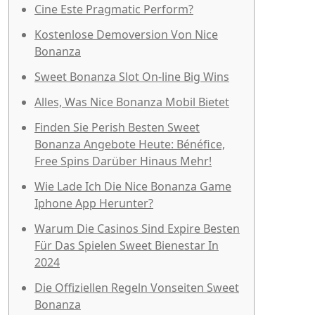
Cine Este Pragmatic Perform?
Kostenlose Demoversion Von Nice
Bonanza
Sweet Bonanza Slot On-line Big Wins
Alles, Was Nice Bonanza Mobil Bietet
Finden Sie Perish Besten Sweet
Bonanza Angebote Heute: Bénéfice,
Free Spins Darüber Hinaus Mehr!
Wie Lade Ich Die Nice Bonanza Game
Iphone App Herunter?
Warum Die Casinos Sind Expire Besten
Für Das Spielen Sweet Bienestar In
2024
Die Offiziellen Regeln Vonseiten Sweet
Bonanza