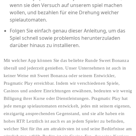
wenn sie den Versuch auf unserem spiel machen
wollen, und bezahlen für eine Drehung welcher
spielautomaten.
Folgen Sie einfach genau dieser Anleitung, um das
Spiel schnell sowie problemlos herunterzuladen
darüber hinaus zu installieren.
Mit welcher App können Sie das beliebte Runde Sweet Bonanza
überall und jederzeit genießen. Unser Unternehmen ist auch in
keiner Weise mit Sweet Bonanza oder seinem Entwickler,
Pragmatic Play erreichbar. Indem wir verschiedenen Spiele,
Casinos und andere Einrichtungen erwähnen, bedeuten wir wenig
Billigung ihrer Kurse oder Dienstleistungen. Pragmatic Play hat
jede menge spielautomaten entwickelt, jedes mit seinem eigenen,
einzigartig ansprechenden Gegenstand, und sie alle haben ein
hohes RTP. Letztlich ist auch es an jedem Spieler zu befinden,
welcher Slot für ihn am attraktivsten ist und seine Bedürfnisse am