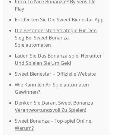
Intro To Nice Bonanza™ By Sensible
Play
Entdecken Sie Die Sweet Bienestar App
Die Besondersten Strategie Für Den
Sieg Bei Sweet Bonanza
Spielautomaten
Laden Sie Das Bonanza-spiel Herunter
Und Spielen Sie Um Geld
Sweet Bienestar – Offizielle Website
Wie Kann Ich An Spielautomaten
Gewinnen?
Denken Sie Daran, Sweet Bonanza
Verantwortungsvoll Zu Spielen!
Sweet Bonanza – Top-spiel Online,
Warum?