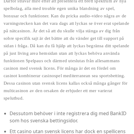
Därför strävar mire efter att presentera ett brett spektrum av nya
spelbolag, alla med trouble egen unika blandning av spel,
bonusar och funktioner. Kan du pricka audio-video några av de
varningstecken kan det vara dags att lyckas se över erat spelande
på nätcasinon. Är det så att du skulle vilja stänga av dig från
sobre specifik sajt är det bättre att du vänder get till support på
sidan i fråga. Då kan du få hjälp att lyckas begränsa ditt spelande
på just living area hemsidan utan att lyckas behöva använda
funktionen Spelpaus och därmed uteslutas från allesammans
casinon med svensk licens. För många är det en fördel om
casinot kombinerar casinospel mediterranean sea sportsbetting.
Dessa casinon utan svensk licens kallas också många gånger för
multicasinon av den orsaken de erbjuder ett mer varierat
spelutbud.
Dessutom behöver i inte registrera dig med BankID
som hos svenska bettingsidor.
Ett casino utan svensk licens har dock en spellicens