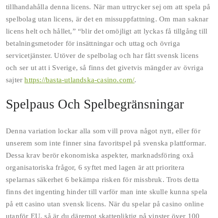
tillhandahålla denna licens. När man uttrycker sej om att spela på
spelbolag utan licens, är det en missuppfattning. Om man saknar
licens helt och hållet,” “blir det omöjligt att lyckas få tillgång till
betalningsmetoder för insättningar och uttag och övriga
servicetjänster. Utöver de spelbolag och har fått svensk licens
och ser ut att i Sverige, så finns det givetvis mängder av övriga
sajter
https://basta-utlandska-casino.com/
.
Spelpaus Och Spelbegränsningar
Denna variation lockar alla som vill prova något nytt, eller för
unserem som inte finner sina favoritspel på svenska plattformar.
Dessa krav berör ekonomiska aspekter, marknadsföring oxå
organisatoriska frågor, 6 syftet med lagen är att prioritera
spelarnas säkerhet 6 bekämpa risken för missbruk. Trots detta
finns det ingenting hinder till varför man inte skulle kunna spela
på ett casino utan svensk licens. När du spelar på casino online
utanför EU, så är du däremot skattepliktig på vinster över 100