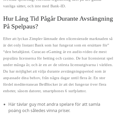
vanliga sättet, och inte med Bank-ID.
Hur Lång Tid Pågår Durante Avstängning
På Spelpaus?
Efter att lyckas Zimpler lämnade den olicensierade marknaden så
är det only Instant Bank som har fungerat som en ersättare för”
“den betaltjänst. Curacao eGaming är en audio-video de mest
populära licenserna för betting och casino. De har licensierat spel
under många år, och är en av de största licensutgivarna i världen.
Du har möjlighet att välja durante avstängningsperiod som är
anpassade dina behov, från några dagar until flera år. En stor
fördel mediterranean BetBlocker är att det fungerar över flera
enheter, såsom datorer, smartphones 6 surfplattor.
Här tävlar guy mot andra spelare för att samla
poäng och således vinna priser.