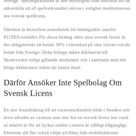
Sverige. Spelinspektionen är den myndighet som ansvarar för att
säkerställa att all spelverksamhet utövas i enlighet mediterranean
sea svensk spellicens.
Däremot är bereichen annorlunda för bettingsidor utanför
EU/EES-området. För dessa betting sidor utan svensk licens är
det obligatoriskt att betala 30% i vinstskatt på sina vinster om du
bettar från Sverige. Detta belopp måste deklareras till
Skatteverket enligt gällande modulator och i samband med din
årliga deklaration måste du betala skatt.
Därför Ansöker Inte Spelbolag Om
Svensk Licens
En stor foranledning till att casinomarknaden både i Sweden och
även utbudet av casinon som inte har en svensk licens har vuxit
så relativt är för att lyckas online casinon är väldigt tillgängligt.
Eftersom allt fler också väljer att filma från mobiltelefonen