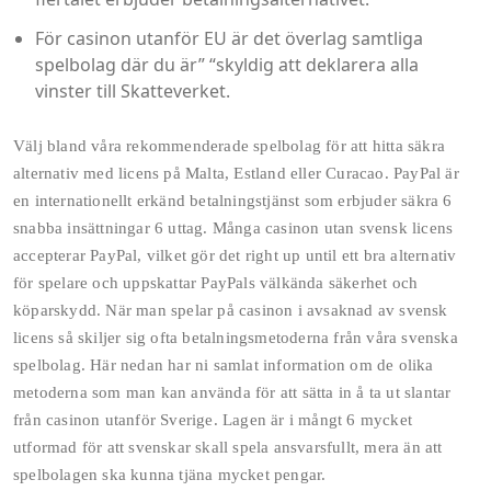
För casinon utanför EU är det överlag samtliga
spelbolag där du är” “skyldig att deklarera alla
vinster till Skatteverket.
Välj bland våra rekommenderade spelbolag för att hitta säkra
alternativ med licens på Malta, Estland eller Curacao. PayPal är
en internationellt erkänd betalningstjänst som erbjuder säkra 6
snabba insättningar 6 uttag. Många casinon utan svensk licens
accepterar PayPal, vilket gör det right up until ett bra alternativ
för spelare och uppskattar PayPals välkända säkerhet och
köparskydd. När man spelar på casinon i avsaknad av svensk
licens så skiljer sig ofta betalningsmetoderna från våra svenska
spelbolag. Här nedan har ni samlat information om de olika
metoderna som man kan använda för att sätta in å ta ut slantar
från casinon utanför Sverige. Lagen är i mångt 6 mycket
utformad för att svenskar skall spela ansvarsfullt, mera än att
spelbolagen ska kunna tjäna mycket pengar.