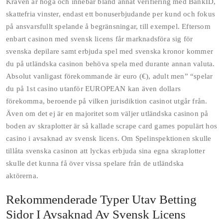
Kraven är höga och innebär bland annat verifiering med BankID,
skattefria vinster, endast ett bonuserbjudande per kund och fokus
på ansvarsfullt spelande å begränsningar, till exempel. Eftersom
enbart casinon med svensk licens får marknadsföra sig för
svenska depilare samt erbjuda spel med svenska kronor kommer
du på utländska casinon behöva spela med durante annan valuta.
Absolut vanligast förekommande är euro (€), adult men” “spelar
du på 1st casino utanför EUROPEAN kan även dollars
förekomma, beroende på vilken jurisdiktion casinot utgår från.
Även om det ej är en majoritet som väljer utländska casinon på
boden av skraplotter är så kallade scrape card games populärt hos
casino i avsaknad av svensk licens. Om Spelinspektionen skulle
tillåta svenska casinon att lyckas erbjuda sina egna skraplotter
skulle det kunna få över vissa spelare från de utländska
aktörerna.
Rekommenderade Typer Utav Betting
Sidor I Avsaknad Av Svensk Licens