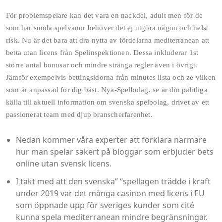
För problemspelare kan det vara en nackdel, adult men för de
som har sunda spelvanor behöver det ej utgöra någon och helst
risk. Nu är det bara att dra nytta av fördelarna mediterranean att
betta utan licens från Spelinspektionen. Dessa inkluderar 1st
större antal bonusar och mindre stränga regler även i övrigt.
Jämför exempelvis bettingsidorna från minutes lista och ze vilken
som är anpassad för dig bäst. Nya-Spelbolag. se är din pålitliga
källa till aktuell information om svenska spelbolag, drivet av ett
passionerat team med djup branscherfarenhet.
Nedan kommer våra experter att förklara närmare
hur man spelar säkert på bloggar som erbjuder bets
online utan svensk licens.
I takt med att den svenska” “spellagen trädde i kraft
under 2019 var det många casinon med licens i EU
som öppnade upp för sveriges kunder som cité
kunna spela mediterranean mindre begränsningar.