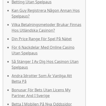
Betting Utan Spelpaus
Kan Guy Registrera Någon Annan Hos
Spelpaus?
Vilka Betalningsmetoder Brukar Finnas
Hos Utländska Casinon?
Din Price Range För Spel På Nätet
För 6 Nackdelar Med Online Casino
Utan Spelpaus
Så Stänger I Av Dig Hos Casinon Utan
Spelpaus
Andra Idrotter Som Är Vanliga Att
Betta På
Bonusar För Bets Utan Licens My
Partner And I Sverige
Betta I Mobilen På Nya Oddssidor