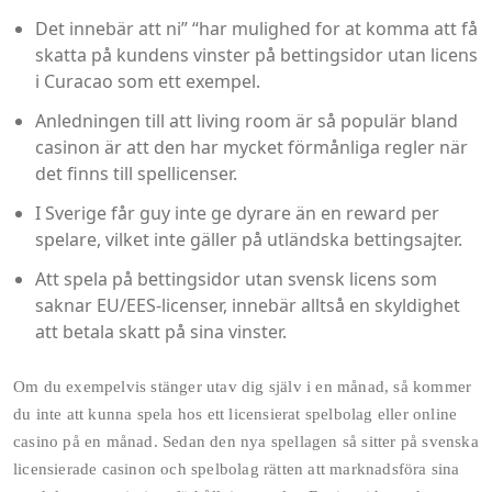
Det innebär att ni” “har mulighed for at komma att få
skatta på kundens vinster på bettingsidor utan licens
i Curacao som ett exempel.
Anledningen till att living room är så populär bland
casinon är att den har mycket förmånliga regler när
det finns till spellicenser.
I Sverige får guy inte ge dyrare än en reward per
spelare, vilket inte gäller på utländska bettingsajter.
Att spela på bettingsidor utan svensk licens som
saknar EU/EES-licenser, innebär alltså en skyldighet
att betala skatt på sina vinster.
Om du exempelvis stänger utav dig själv i en månad, så kommer
du inte att kunna spela hos ett licensierat spelbolag eller online
casino på en månad. Sedan den nya spellagen så sitter på svenska
licensierade casinon och spelbolag rätten att marknadsföra sina