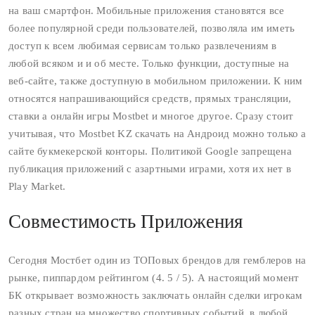
на ваш смартфон. Мобильные приложения становятся все
более популярной среди пользователей, позволяла им иметь
доступ к всем любимая сервисам только развлечениям в
любой всяком и и об месте. Только функции, доступные на
веб-сайте, также доступную в мобильном приложении. К ним
относятся напрашивающийся средств, прямых трансляции,
ставки а онлайн игры Mostbet и многое другое. Сразу стоит
учитывая, что Mostbet KZ скачать на Андроид можно только а
сайте букмекерской конторы. Политикой Google запрещена
публикация приложений с азартными играми, хотя их нет в
Play Market.
Совместимость Приложения
Сегодня Мостбет один из ТОПовых брендов для гемблеров на
рынке, пиппардом рейтингом (4. 5 / 5). А настоящий момент
БК открывает возможность заключать онлайн сделки игрокам
разных стран на множество спортивных событий, в любой