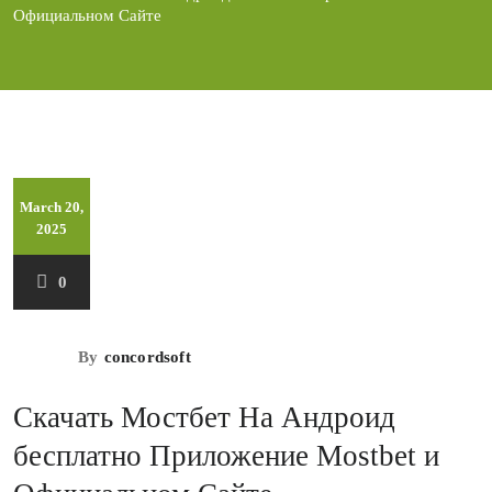
Официальном Сайте
March 20,
2025
0
By
concordsoft
Скачать Мостбет На Андроид
бесплатно Приложение Mostbet и