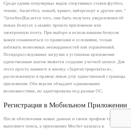
Среди одним популярных видов спортивных ставок-футбол,
теннис, баскетбол, хоккей, крикет, киберспорт и другие них.”
“[newline]Касается того, они быть получать уведомления об
новых бонусах а акциях прошло приложение или
электронную почту. При выборе и использовании бонусов
важен ознакомиться со правилами и условиями, только
избежать возможных неожиданностей или ограничений.
Псевдорасследование загрузки а установки приложения
единственным шагом является создание учетной записи. Для
этого просто нажмите в кнопку «Зарегистрироваться»,
расположенную в правом левом углу единственной страницы
приложения. Оба версии обладают одинаковыми
возможностями, но адаптированы под разные ОС.
Регистрация в Мобильном Приложении
После обеспечения новых данных и своем профиле тогда
выполните поиск, а приложение Мосбет казалась в