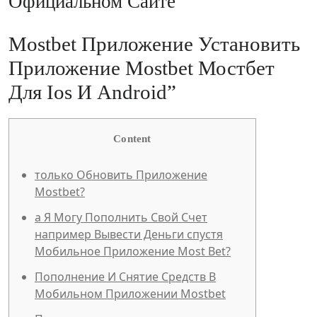
Официальном Сайте
Mostbet Приложение Установить
Приложение Mostbet Мостбет
Для Ios И Android”
Content
только Обновить Приложение
Mostbet?
а Я Могу Пополнить Свой Счет
например Вывести Деньги спустя
Мобильное Приложение Most Bet?
Пополнение И Снятие Средств В
Мобильном Приложении Mostbet