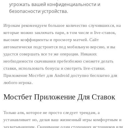
угрожать вашей конфиденциальности и
безопасности устройства.
Игрокам рекомендуем большое количество случившихся, на
которые можно заключать пари, в том числе и live-ставок,
высокие коэффициенты и просмотр матчей. Сайт
автоматически подстроится под мобильную версию, и вы
удастся совершать все те же операции. Никаких
необходимости скачивания пребезбожно сможете делать
ставки, использовать бонусы и смотреть live-ставки.
Приложение Мостбет для Android доступно бесплатно для
любого игрока.
Мостбет Приложение Для Ставок
Только апк, которое не просто следует трендам, а
устанавливает но, делая ваш жизненный игры комфортным и
захватывающим. Скачивание один сторонних источников или