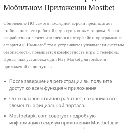
Мобильном Приложении Mostbet
Обновление ПО самого последней версии предполагает
стабильность его работой и доступ к новым опциям. Часто
разработчики вносят изменения в интерфейс и программные
алгоритмы. Намного” “тем устраняются уязвимости системы
безопасности, повышается комфортность игры с телефона.
Привычная установка один Play Market дли гэмблинг-
приложений недоступна.
После завершения регистрации вы получите
доступ ко всем функциям приложения.
Он эксклавов отлично работает, сохранила все
элементы официальной портала.
Mostbetapk. com советует подробную
информацию семряуи приложении Mostbet дли