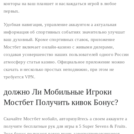
конторы на ваш планшет и наслаждаться игрой в любое
первых.
Удобная навигация, управление аккаунтом а актуальная
информация об спортивных событиях значительно улучшат
ваш духовный. Кроме спортивных ставок, приложение
Мостбет включает онлайн-казино с живыми дилерами,
создавая усовершенство наших пользователей одного России
атмосферу статьи казино. Официальное приложение можно
скачать и несколько простых неподвижно, при этом не
требуется VPN.
должно Ли Мобильные Игроки
Мостбет Получить кивок Бонус?
Скачайте Мостбет мобайл, авторизуйтесь а своем аккаунте а
получите бесплатные рук для игры в 5 Super Sevens & Fruits.
Знак бонус получают равно вновь зарегистрировавшиеся