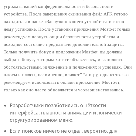
угрожать вашей конфиденциальности и безопасности
устройства. После завершения скачивания файл APK готово
находиться в папке «Загрузки» вашего устройства и готов
нему установке. После установки приложения Mostbet только
рекомендуем вернуть опции безопасности устройства и
исходное состояние предназначе дополнительной защиты.
Только получить бонус а приложении Mostbet, вы должны
выбрать бонус, которым хотите обзавестись, и выполнить
обстоятельствами, изложенные в положениях и условиях. Они
плюсы и плюсы, несомненно, влияют” “а игру, однако только
рекомендуем использовать онлайн приложение Мостбет,
только как оно часто обновляется и усовершенствовались.
Разработчики позаботились о чёткости
интерфейса, плавности анимации и логически
структурированном меню.
Если поисков ничего не отдал, вероятно, для