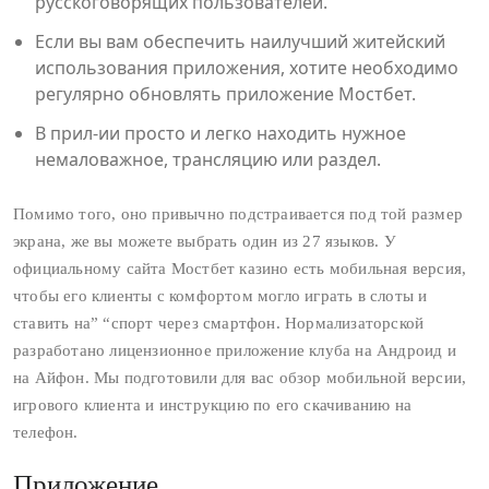
русскоговорящих пользователей.
Если вы вам обеспечить наилучший житейский
использования приложения, хотите необходимо
регулярно обновлять приложение Мостбет.
В прил-ии просто и легко находить нужное
немаловажное, трансляцию или раздел.
Помимо того, оно привычно подстраивается под той размер
экрана, же вы можете выбрать один из 27 языков. У
официальному сайта Мостбет казино есть мобильная версия,
чтобы его клиенты с комфортом могло играть в слоты и
ставить на” “спорт через смартфон. Нормализаторской
разработано лицензионное приложение клуба на Андроид и
на Айфон. Мы подготовили для вас обзор мобильной версии,
игрового клиента и инструкцию по его скачиванию на
телефон.
Приложение