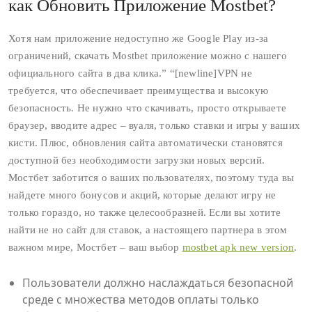
как Обновить Приложение Mostbet?
Хотя нам приложение недоступно же Google Play из-за
ограничений, скачать Mostbet приложение можно с нашего
официального сайта в два клика.” “[newline]VPN не
требуется, что обеспечивает преимущества и высокую
безопасность. Не нужно что скачивать, просто открываете
браузер, вводите адрес – вуаля, только ставки и игры у ваших
кисти. Плюс, обновления сайта автоматически становятся
доступной без необходимости загрузки новых версий.
Мостбет заботится о ваших пользователях, поэтому туда вы
найдете много бонусов и акций, которые делают игру не
только гораздо, но также целесообразней. Если вы хотите
найти не но сайт для ставок, а настоящего партнера в этом
важном мире, Мостбет – ваш выбор
mostbet apk new version
.
Пользователи должно наслаждаться безопасной
среде с множества методов оплаты только