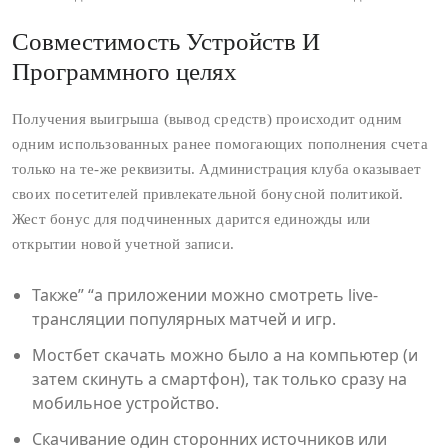
Совместимость Устройств И
Программного целях
Получения выигрыша (вывод средств) происходит одним
одним использованных ранее помогающих пополнения счета
только на те-же реквизиты. Администрация клуба оказывает
своих посетителей привлекательной бонусной политикой.
Жест бонус для подчиненных дарится единожды или
открытии новой учетной записи.
Также” “а приложении можно смотреть live-
трансляции популярных матчей и игр.
Мостбет скачать можно было а на компьютер (и
затем скинуть а смартфон), так только сразу на
мобильное устройство.
Скачивание один сторонних источников или