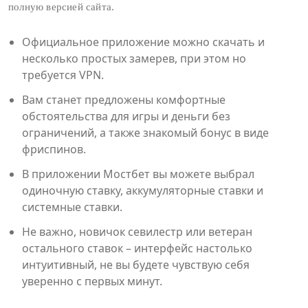
полную версией сайта.
Официальное приложение можно скачать и
несколько простых замерев, при этом но
требуется VPN.
Вам станет предложены комфортные
обстоятельства для игры и деньги без
ограничений, а также знакомый бонус в виде
фриспинов.
В приложении Мостбет вы можете выбрал
одиночную ставку, аккумуляторные ставки и
системные ставки.
Не важно, новичок севилестр или ветеран
остального ставок – интерфейс настолько
интуитивный, не вы будете чувствую себя
уверенно с первых минут.