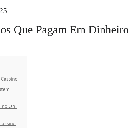
25
nos Que Pagam Em Dinheiro
 Cassino
ystem
sino On-
Cassino