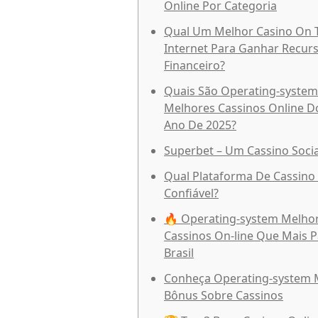
Online Por Categoria
Qual Um Melhor Casino On 
Internet Para Ganhar Recur
Financeiro?
Quais São Operating-system
Melhores Cassinos Online Do
Ano De 2025?
Superbet – Um Cassino Socia
Qual Plataforma De Cassino
Confiável?
🔥 Operating-system Melho
Cassinos On-line Que Mais
Brasil
Conheça Operating-system 
Bônus Sobre Cassinos