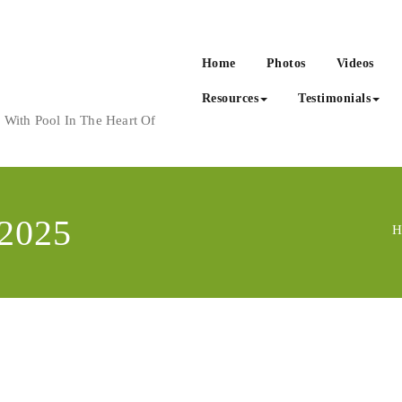
Home
Photos
Videos
Resources
Testimonials
 With Pool In The Heart Of
 2025
H