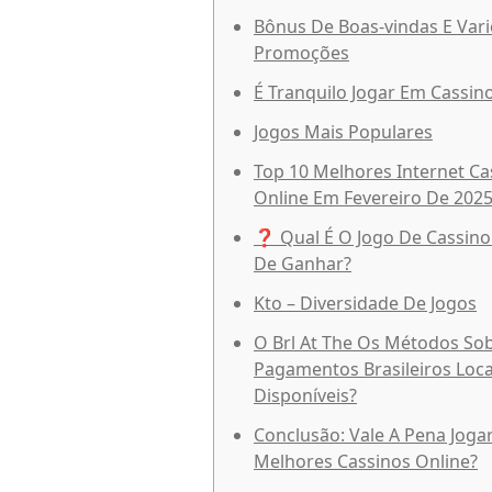
Bônus De Boas-vindas E Var
Promoções
É Tranquilo Jogar Em Cassin
Jogos Mais Populares
Top 10 Melhores Internet Ca
Online Em Fevereiro De 202
❓ Qual É O Jogo De Cassino 
De Ganhar?
Kto – Diversidade De Jogos
O Brl At The Os Métodos So
Pagamentos Brasileiros Loca
Disponíveis?
Conclusão: Vale A Pena Joga
Melhores Cassinos Online?