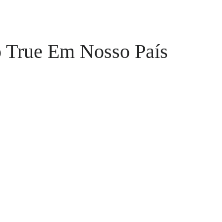
 True Em Nosso País