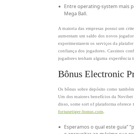
Entre operating-system mais p
Mega Ball.
A maioria das empresas possui um crite
aumentam um saldo dos novos jogadores
experimentarem os serviços da plataform
confiança dos jogadores. Cassinos con
jogadores tenham alguma experiência tr
Bônus Electronic 
Os bônus sobre depósito como também o
Um dos maiores benefícios da Novibet é
disso, some sort of plataforma oferece
fortunetiger-bonus.com
.
Esperamos o qual este guia” “
e aproveitar ao máximo sua ex