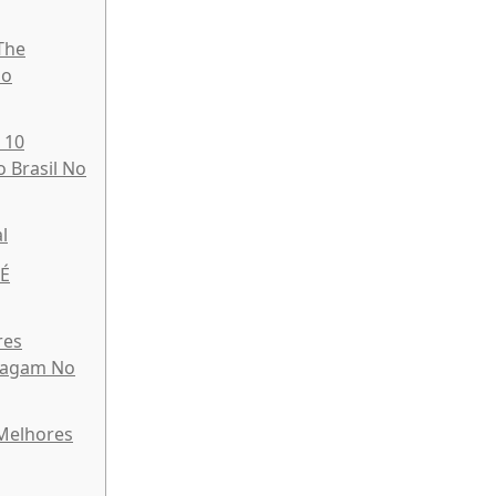
The
so
 10
 Brasil No
l
 É
res
 Pagam No
Melhores