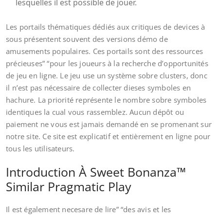
lesquelles il est possible de jouer.
Les portails thématiques dédiés aux critiques de devices à
sous présentent souvent des versions démo de
amusements populaires. Ces portails sont des ressources
précieuses” “pour les joueurs à la recherche d’opportunités
de jeu en ligne. Le jeu use un système sobre clusters, donc
il n’est pas nécessaire de collecter dieses symboles en
hachure. La priorité représente le nombre sobre symboles
identiques la cual vous rassemblez. Aucun dépôt ou
paiement ne vous est jamais demandé en se promenant sur
notre site. Ce site est explicatif et entièrement en ligne pour
tous les utilisateurs.
Introduction À Sweet Bonanza™
Similar Pragmatic Play
Il est également necesare de lire” “des avis et les