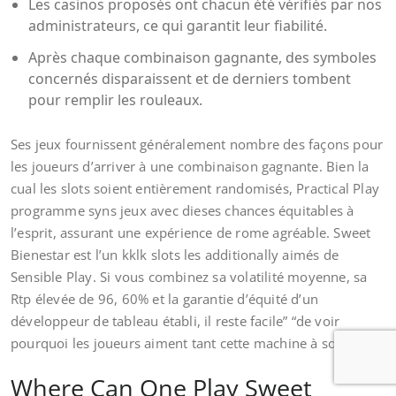
Les casinos proposés ont chacun été vérifiés par nos
administrateurs, ce qui garantit leur fiabilité.
Après chaque combinaison gagnante, des symboles
concernés disparaissent et de derniers tombent
pour remplir les rouleaux.
Ses jeux fournissent généralement nombre des façons pour
les joueurs d’arriver à une combinaison gagnante. Bien la
cual les slots soient entièrement randomisés, Practical Play
programme syns jeux avec dieses chances équitables à
l’esprit, assurant une expérience de rome agréable. Sweet
Bienestar est l’un kklk slots les additionally aimés de
Sensible Play. Si vous combinez sa volatilité moyenne, sa
Rtp élevée de 96, 60% et la garantie d’équité d’un
développeur de tableau établi, il reste facile” “de voir
pourquoi les joueurs aiment tant cette machine à sous!
Where Can One Play Sweet