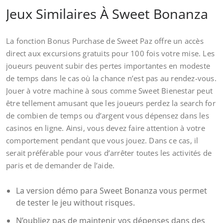
Jeux Similaires À Sweet Bonanza
La fonction Bonus Purchase de Sweet Paz offre un accès
direct aux excursions gratuits pour 100 fois votre mise. Les
joueurs peuvent subir des pertes importantes en modeste
de temps dans le cas où la chance n’est pas au rendez-vous.
Jouer à votre machine à sous comme Sweet Bienestar peut
être tellement amusant que les joueurs perdez la search for
de combien de temps ou d’argent vous dépensez dans les
casinos en ligne. Ainsi, vous devez faire attention à votre
comportement pendant que vous jouez. Dans ce cas, il
serait préférable pour vous d’arrêter toutes les activités de
paris et de demander de l’aide.
La version démo para Sweet Bonanza vous permet
de tester le jeu without risques.
N’oubliez pas de maintenir vos dépenses dans des