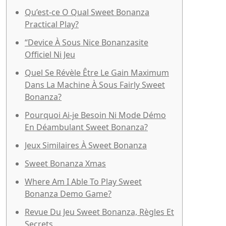
Qu’est-ce O Qual Sweet Bonanza
Practical Play?
“Device À Sous Nice Bonanzasite
Officiel Ni Jeu
Quel Se Révèle Être Le Gain Maximum
Dans La Machine À Sous Fairly Sweet
Bonanza?
Pourquoi Ai-je Besoin Ni Mode Démo
En Déambulant Sweet Bonanza?
Jeux Similaires À Sweet Bonanza
Sweet Bonanza Xmas
Where Am I Able To Play Sweet
Bonanza Demo Game?
Revue Du Jeu Sweet Bonanza, Règles Et
Secrets