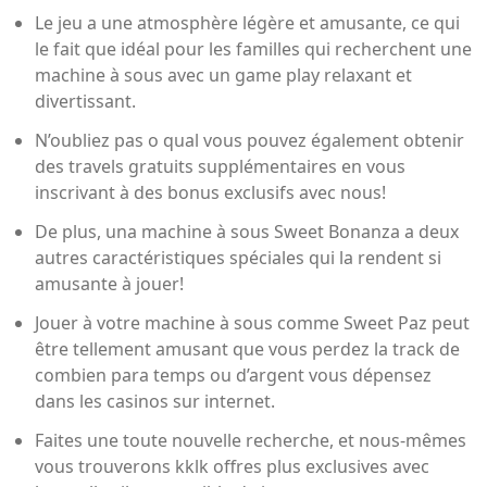
Le jeu a une atmosphère légère et amusante, ce qui
le fait que idéal pour les familles qui recherchent une
machine à sous avec un game play relaxant et
divertissant.
N’oubliez pas o qual vous pouvez également obtenir
des travels gratuits supplémentaires en vous
inscrivant à des bonus exclusifs avec nous!
De plus, una machine à sous Sweet Bonanza a deux
autres caractéristiques spéciales qui la rendent si
amusante à jouer!
Jouer à votre machine à sous comme Sweet Paz peut
être tellement amusant que vous perdez la track de
combien para temps ou d’argent vous dépensez
dans les casinos sur internet.
Faites une toute nouvelle recherche, et nous-mêmes
vous trouverons kklk offres plus exclusives avec