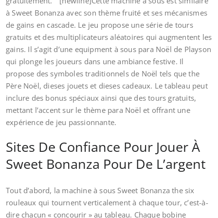
gratuitement.” “[newline]Cette machine à sous est similaire
à Sweet Bonanza avec son thème fruité et ses mécanismes
de gains en cascade. Le jeu propose une série de tours
gratuits et des multiplicateurs aléatoires qui augmentent les
gains. Il s’agit d’une equipment à sous para Noël de Playson
qui plonge les joueurs dans une ambiance festive. Il
propose des symboles traditionnels de Noël tels que the
Père Noël, dieses jouets et dieses cadeaux. Le tableau peut
inclure des bonus spéciaux ainsi que des tours gratuits,
mettant l’accent sur le thème para Noël et offrant une
expérience de jeu passionnante.
Sites De Confiance Pour Jouer À
Sweet Bonanza Pour De L’argent
Tout d’abord, la machine à sous Sweet Bonanza the six
rouleaux qui tournent verticalement à chaque tour, c’est-à-
dire chacun « concourir » au tableau. Chaque bobine