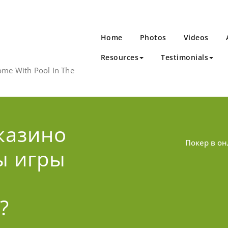
Home
Photos
Videos
Resources
Testimonials
Home With Pool In The
казино
Покер в он
ы игры
?