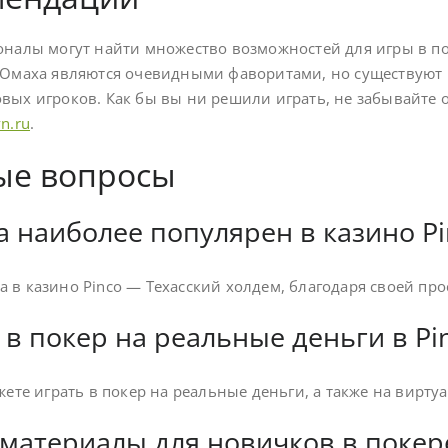
оналы могут найти множество возможностей для игры в по
 Омаха являются очевидными фаворитами, но существуют 
ых игроков. Как бы вы ни решили играть, не забывайте о
yn.ru
.
ые вопросы
а наиболее популярен в казино Pi
в казино Pinco — Техасский холдем, благодаря своей про
ь в покер на реальные деньги в Pi
жете играть в покер на реальные деньги, а также на вирту
е материалы для новичков в покер