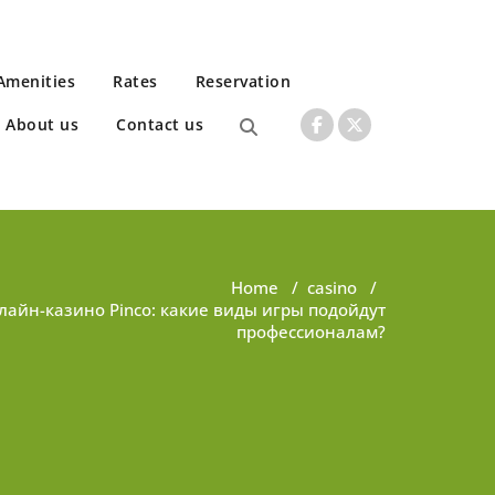
Amenities
Rates
Reservation
About us
Contact us
Home
/
casino
/
лайн-казино Pinco: какие виды игры подойдут
профессионалам?