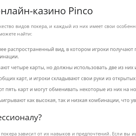
онлайн-казино Pinco
ожество видов покера, и каждый из них имеет свои особен
можете найти:
е распространенный вид, в котором игроки получают п
инации.
ают четыре карты, но должны использовать две из них 
общих карт, и игроки складывают свои руки из открытых 
т пять карт и могут обменивать некоторые из них на н
ыигрывают как высокая, так и низкая комбинации, что у
ессионалу?
покера зависит от их навыков и предпочтений. Если вы 