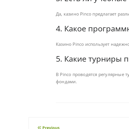
Да, казино Pinco предлагает раз
4. Какое программ
Казино Pinco использует надежн
5. Какие турниры п
В Pinco проводятся регулярные 
фондами.
Previous