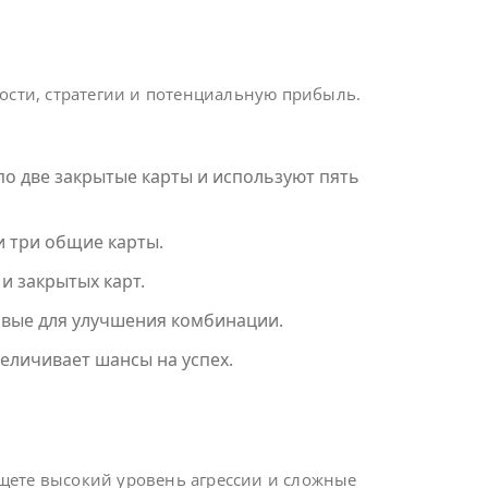
ности, стратегии и потенциальную прибыль.
о две закрытые карты и используют пять
и три общие карты.
и закрытых карт.
овые для улучшения комбинации.
величивает шансы на успех.
ищете высокий уровень агрессии и сложные