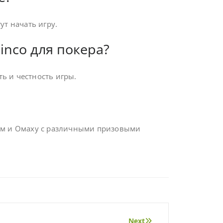
ут начать игру.
inco для покера?
ь и честность игры.
дем и Омаху с различными призовыми
Next