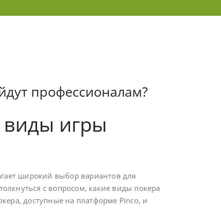
ойдут профессионалам?
е виды игры
лагает широкий выбор вариантов для
олкнуться с вопросом, какие виды покера
кера, доступные на платформе Pinco, и