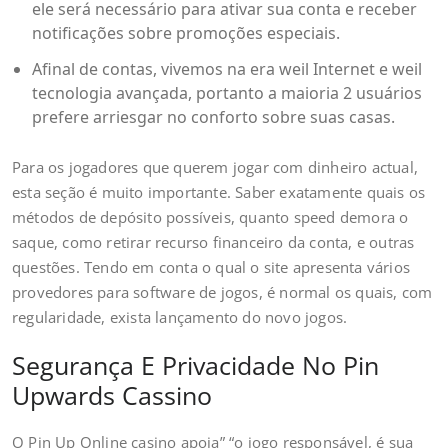
ele será necessário para ativar sua conta e receber
notificações sobre promoções especiais.
Afinal de contas, vivemos na era weil Internet e weil
tecnologia avançada, portanto a maioria 2 usuários
prefere arriesgar no conforto sobre suas casas.
Para os jogadores que querem jogar com dinheiro actual,
esta seção é muito importante. Saber exatamente quais os
métodos de depósito possíveis, quanto speed demora o
saque, como retirar recurso financeiro da conta, e outras
questões. Tendo em conta o qual o site apresenta vários
provedores para software de jogos, é normal os quais, com
regularidade, exista lançamento do novo jogos.
Segurança E Privacidade No Pin
Upwards Cassino
O Pin Up Online casino apoia” “o jogo responsável, é sua