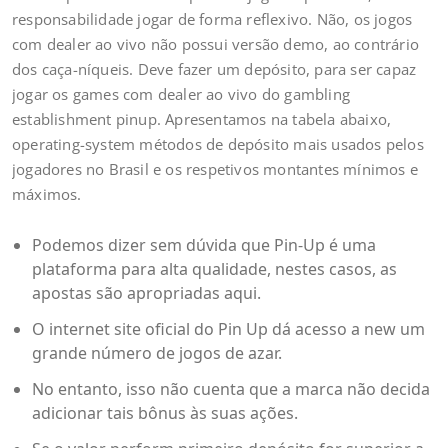
responsabilidade jogar de forma reflexivo. Não, os jogos
com dealer ao vivo não possui versão demo, ao contrário
dos caça-níqueis. Deve fazer um depósito, para ser capaz
jogar os games com dealer ao vivo do gambling
establishment pinup. Apresentamos na tabela abaixo,
operating-system métodos de depósito mais usados pelos
jogadores no Brasil e os respetivos montantes mínimos e
máximos.
Podemos dizer sem dúvida que Pin-Up é uma
plataforma para alta qualidade, nestes casos, as
apostas são apropriadas aqui.
O internet site oficial do Pin Up dá acesso a new um
grande número de jogos de azar.
No entanto, isso não cuenta que a marca não decida
adicionar tais bônus às suas ações.