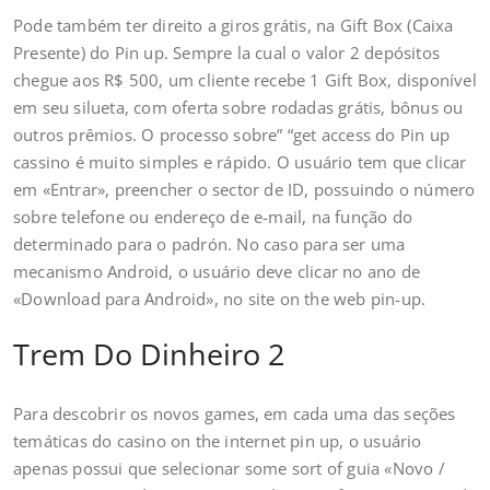
Pode também ter direito a giros grátis, na Gift Box (Caixa
Presente) do Pin up. Sempre la cual o valor 2 depósitos
chegue aos R$ 500, um cliente recebe 1 Gift Box, disponível
em seu silueta, com oferta sobre rodadas grátis, bônus ou
outros prêmios. O processo sobre” “get access do Pin up
cassino é muito simples e rápido. O usuário tem que clicar
em «Entrar», preencher o sector de ID, possuindo o número
sobre telefone ou endereço de e-mail, na função do
determinado para o padrón. No caso para ser uma
mecanismo Android, o usuário deve clicar no ano de
«Download para Android», no site on the web pin-up.
Trem Do Dinheiro 2
Para descobrir os novos games, em cada uma das seções
temáticas do casino on the internet pin up, o usuário
apenas possui que selecionar some sort of guia «Novo /