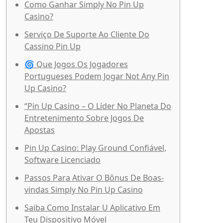
Como Ganhar Simply No Pin Up
Casino?
Serviço De Suporte Ao Cliente Do
Cassino Pin Up
🌀 Que Jogos Os Jogadores
Portugueses Podem Jogar Not Any Pin
Up Casino?
“Pin Up Casino – O Líder No Planeta Do
Entretenimento Sobre Jogos De
Apostas
Pin Up Casino: Play Ground Confiável,
Software Licenciado
Passos Para Ativar O Bônus De Boas-
vindas Simply No Pin Up Casino
Saiba Como Instalar U Aplicativo Em
Teu Dispositivo Móvel