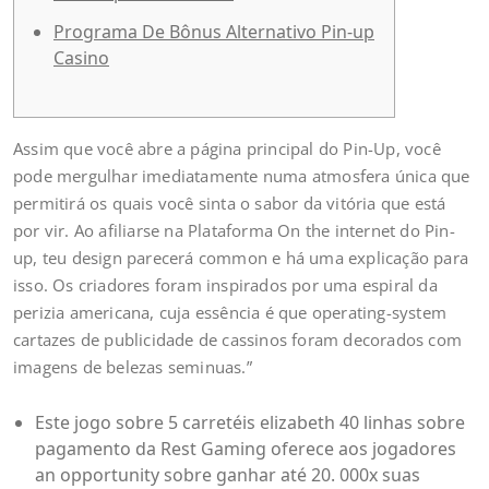
Programa De Bônus Alternativo Pin-up
Casino
Assim que você abre a página principal do Pin-Up, você
pode mergulhar imediatamente numa atmosfera única que
permitirá os quais você sinta o sabor da vitória que está
por vir. Ao afiliarse na Plataforma On the internet do Pin-
up, teu design parecerá common e há uma explicação para
isso. Os criadores foram inspirados por uma espiral da
perizia americana, cuja essência é que operating-system
cartazes de publicidade de cassinos foram decorados com
imagens de belezas seminuas.”
Este jogo sobre 5 carretéis elizabeth 40 linhas sobre
pagamento da Rest Gaming oferece aos jogadores
an opportunity sobre ganhar até 20. 000x suas