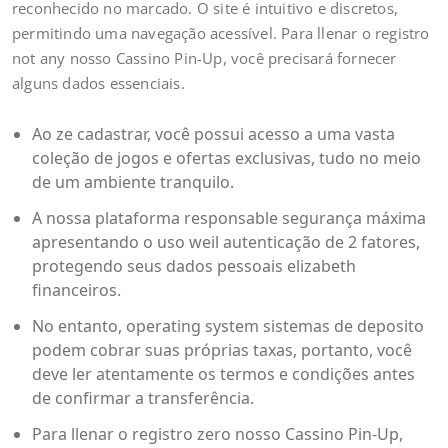
reconhecido no marcado. O site é intuitivo e discretos,
permitindo uma navegação acessível. Para llenar o registro
not any nosso Cassino Pin-Up, você precisará fornecer
alguns dados essenciais.
Ao ze cadastrar, você possui acesso a uma vasta
coleção de jogos e ofertas exclusivas, tudo no meio
de um ambiente tranquilo.
A nossa plataforma responsable segurança máxima
apresentando o uso weil autenticação de 2 fatores,
protegendo seus dados pessoais elizabeth
financeiros.
No entanto, operating system sistemas de deposito
podem cobrar suas próprias taxas, portanto, você
deve ler atentamente os termos e condições antes
de confirmar a transferência.
Para llenar o registro zero nosso Cassino Pin-Up,