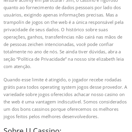
leisure activity em particular? Sim, o cassino é rigoroso
quanto ao fornecimento de dados pessoais por lado dos
usuários, exigindo apenas informações precisas. Mas a
trampolín de jogos on the web é a única responsável pela
privacidade de seus dados. O histórico sobre suas
operações, ganhos, transferências não cairá nas mãos de
de pessoas zeichen intencionadas, você pode confiar
totalmente no ano de nós. Se ainda tiver dúvidas, abra a
seção “Política de Privacidade” na nosso site elizabeth leia
com atenção.
Quando esse limite é atingido, o jogador recebe rodadas
grátis para todos operating system jogos desse provedor. A
variedade sobre jogos oferecidos achacar nosso casino on
the web é uma vantagem indiscutível. Somos considerados
um dos bons cassinos porque oferecemos os melhores
jogos feitos pelos melhores desenvolvedores.
Sobre U Cassino: