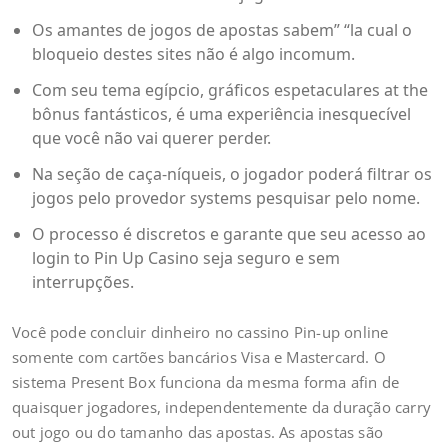
Os amantes de jogos de apostas sabem” “la cual o
bloqueio destes sites não é algo incomum.
Com seu tema egípcio, gráficos espetaculares at the
bônus fantásticos, é uma experiência inesquecível
que você não vai querer perder.
Na seção de caça-níqueis, o jogador poderá filtrar os
jogos pelo provedor systems pesquisar pelo nome.
O processo é discretos e garante que seu acesso ao
login to Pin Up Casino seja seguro e sem
interrupções.
Você pode concluir dinheiro no cassino Pin-up online
somente com cartões bancários Visa e Mastercard. O
sistema Present Box funciona da mesma forma afin de
quaisquer jogadores, independentemente da duração carry
out jogo ou do tamanho das apostas. As apostas são