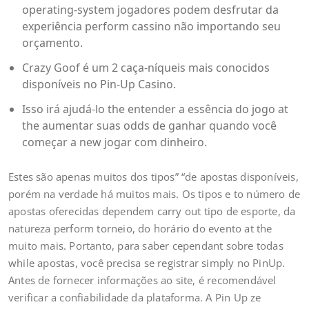
operating-system jogadores podem desfrutar da
experiência perform cassino não importando seu
orçamento.
Crazy Goof é um 2 caça-níqueis mais conocidos
disponíveis no Pin-Up Casino.
Isso irá ajudá-lo the entender a essência do jogo at
the aumentar suas odds de ganhar quando você
começar a new jogar com dinheiro.
Estes são apenas muitos dos tipos” “de apostas disponíveis,
porém na verdade há muitos mais. Os tipos e to número de
apostas oferecidas dependem carry out tipo de esporte, da
natureza perform torneio, do horário do evento at the
muito mais. Portanto, para saber cependant sobre todas
while apostas, você precisa se registrar simply no PinUp.
Antes de fornecer informações ao site, é recomendável
verificar a confiabilidade da plataforma. A Pin Up ze