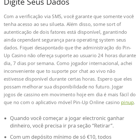
Digite Seus Dados
Com a verificação via SMS, você garante que somente você
tenha acesso ao seu silueta. Além disso, some sort of
autenticação de dois fatores está disponível, garantindo
ainda cependant segurança para operating system seus
dados. Fiquei desapontado que the administração do Pin-
Up Casino não ofereça suporte ao usuario 24 horas durante
dia, 7 dias por semana. Como jogador internacional, achei
inconveniente que to suporte por chat ao vivo não
estivesse disponível durante certas horas. Espero que eles
possam melhorar sua disponibilidade no futuro. Jogar
jogos de cassino em movimento hoje em dia é mais fácil do
que no com o aplicativo móvel Pin-Up Online casino
pinup
.
Quando você começar a jogar electronic ganhar
dinheiro, você precisa ir pra seção “Retirar”.
Com um depósito mínimo de só €10, todos