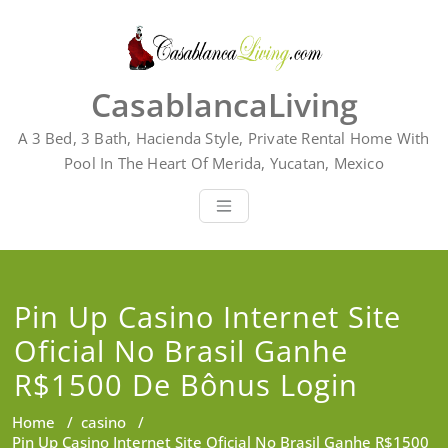
Skip
to
content
CasablancaLiving
A 3 Bed, 3 Bath, Hacienda Style, Private Rental Home With
Pool In The Heart Of Merida, Yucatan, Mexico
Pin Up Casino Internet Site
Oficial No Brasil Ganhe
R$1500 De Bônus Login
Home
/
casino
/
Pin Up Casino Internet Site Oficial No Brasil Ganhe R$1500