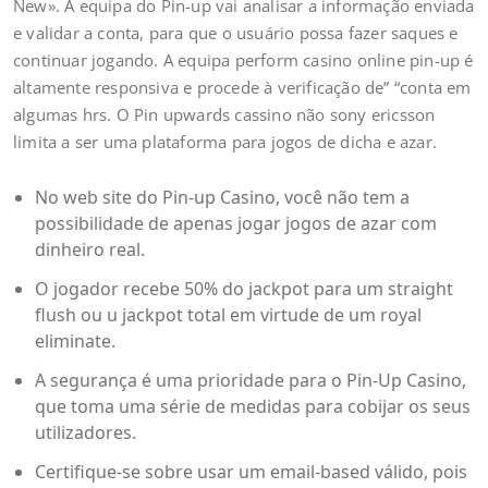
New». A equipa do Pin-up vai analisar a informação enviada
e validar a conta, para que o usuário possa fazer saques e
continuar jogando. A equipa perform casino online pin-up é
altamente responsiva e procede à verificação de” “conta em
algumas hrs. O Pin upwards cassino não sony ericsson
limita a ser uma plataforma para jogos de dicha e azar.
No web site do Pin-up Casino, você não tem a
possibilidade de apenas jogar jogos de azar com
dinheiro real.
O jogador recebe 50% do jackpot para um straight
flush ou u jackpot total em virtude de um royal
eliminate.
A segurança é uma prioridade para o Pin-Up Casino,
que toma uma série de medidas para cobijar os seus
utilizadores.
Certifique-se sobre usar um email-based válido, pois