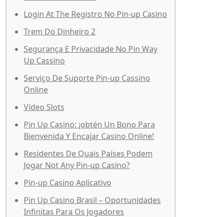
Login At The Registro No Pin-up Casino
Trem Do Dinheiro 2
Segurança E Privacidade No Pin Way
Up Cassino
Serviço De Suporte Pin-up Cassino
Online
Vídeo Slots
Pin Up Casino: ¡obtén Un Bono Para
Bienvenida Y Encajar Casino Online!
Residentes De Quais Países Podem
Jogar Not Any Pin-up Casino?
Pin-up Casino Aplicativo
Pin Up Casino Brasil – Oportunidades
Infinitas Para Os Jogadores