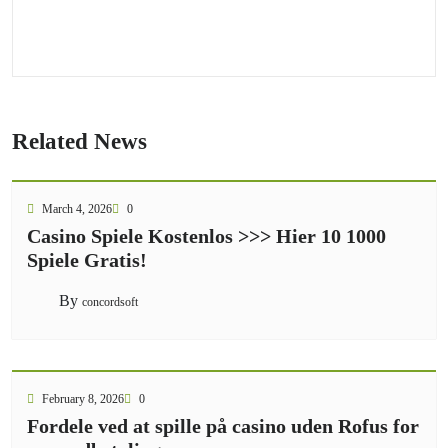
Related News
March 4, 2026
0
Casino Spiele Kostenlos >>> Hier 10 1000
Spiele Gratis!
By
concordsoft
February 8, 2026
0
Fordele ved at spille på casino uden Rofus for