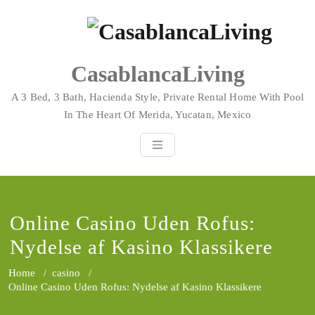
Skip
to
content
CasablancaLiving
A 3 Bed, 3 Bath, Hacienda Style, Private Rental Home With Pool
In The Heart Of Merida, Yucatan, Mexico
Online Casino Uden Rofus:
Nydelse af Kasino Klassikere
Home
/
casino
/
Online Casino Uden Rofus: Nydelse af Kasino Klassikere