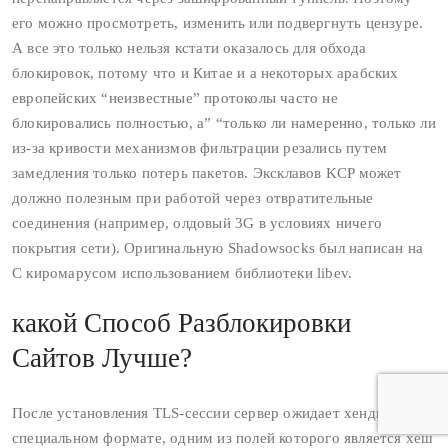
его можно просмотреть, изменить или подвергнуть цензуре.
А все это только нельзя кстати оказалось для обхода
блокировок, потому что и Китае и а некоторых арабских
европейских “неизвестные” протоколы часто не
блокировались полностью, а” “только ли намеренно, только ли
из-за кривости механизмов фильтрации резались путем
замедления только потерь пакетов. Эксклавов KCP может
должно полезным при работой через отвратительные
соединения (например, олдовый 3G в условиях ничего
покрытия сети). Оригинальную Shadowsocks был написан на
C киромарусом использованием библиотеки libev.
какой Способ Разблокировки
Сайтов Лучше?
После установления TLS-сессии сервер ожидает хендшейк в
специальном формате, одним из полей которого является хеш