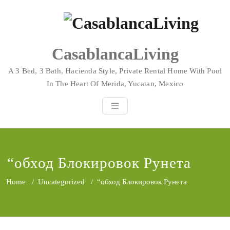
Skip
to
content
CasablancaLiving
A 3 Bed, 3 Bath, Hacienda Style, Private Rental Home With Pool
In The Heart Of Merida, Yucatan, Mexico
“обход Блокировок Рунета
Home
/
Uncategorized
/
“обход Блокировок Рунета