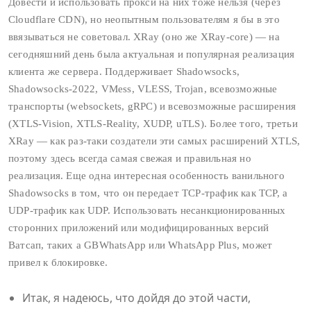
Довести и использовать прокси на них тоже нельзя (через
Cloudflare CDN), но неопытным пользователям я бы в это
ввязываться не советовал. XRay (оно же XRay‑core) — на
сегодняшний день была актуальная и популярная реализация
клиента же сервера. Поддерживает Shadowsocks,
Shadowsocks-2022, VMess, VLESS, Trojan, всевозможные
транспорты (websockets, gRPC) и всевозможные расширения
(XTLS‑Vision, XTLS‑Reality, XUDP, uTLS). Более того, третьи
XRay — как раз‑таки создатели эти самых расширений XTLS,
поэтому здесь всегда самая свежая и правильная но
реализация. Еще одна интересная особенность ванильного
Shadowsocks в том, что он передает TCP‑трафик как TCP, а
UDP‑трафик как UDP. Использовать несанкционированных
сторонних приложений или модифицированных версий
Ватсап, таких а GBWhatsApp или WhatsApp Plus, может
привел к блокировке.
Итак, я надеюсь, что дойдя до этой части,