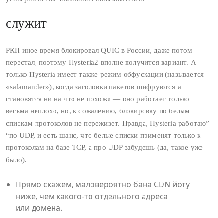
служит
РКН иное время блокировал QUIC в России, даже потом
перестал, поэтому Hysteria2 вполне получится вариант. А
только Hysteria имеет также режим обфускации (называется
«salamander»), когда заголовки пакетов шифруются а
становятся ни на что не похожи — оно работает только
весьма неплохо, но, к сожалению, блокировку по белым
спискам протоколов не переживет. Правда, Hysteria работаю”
“по UDP, и есть шанс, что белые списки применят только к
протоколам на базе TCP, а про UDP забудешь (да, такое уже
было).
Прямо скажем, маловероятно бана CDN йоту
ниже, чем какого‑то отдельного адреса
или домена.