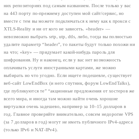
них репозиториях под самым названием. После только у вас
на 443 порту по‑прежнему доступен мой сайт/сервис, но
вместе с тем вы можете подключаться к нему как к прокси с
XTLS‑Reality и ни от кого не зависеть. «header» —
невозможно выбрать srtp, utp, dtls, либо, тогда вы полностью
удалите параметр “header”, то пакеты будут только похожи ни
на что; «key» — придумает какой‑нибудь пароль для
шифрования. Ну и наконец, если у вас нет возможность
оплачивать услуги иностранными картами, же можно
выбирать но что угодно. Если ищете подешевле, существует
веб‑сайт LowEndBox (и него спутник, форум LowEndTalks),
где публикуются те” “акционные предложения от хостеров же
всего мира, и иногда там можно найти очень хорошие
виртуалки очень задешево, например за 10–15 долларов в
год. Главное проверяйте внимательно, совсем недорогие VPS
(за 7 долларов в год) могут не иметь публичного IPv4-адреса
(только IPv6 и NAT‑IPv4).