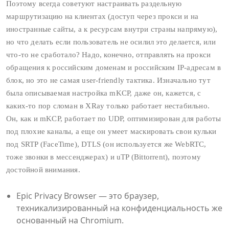
Поэтому всегда советуют настраивать раздельную
маршрутизацию на клиентах (доступ через прокси и на
иностранные сайты, а к ресурсам внутри страны напрямую),
но что делать если пользователь не осилил это делается, или
что‑то не сработало? Надо, конечно, отправлять на прокси
обращения к российским доменам и российским IP‑адресам в
блок, но это не самая user‑friendly тактика. Изначально тут
была описываемая настройка mKCP, даже он, кажется, с
каких-то пор сломан в XRay только работает нестабильно.
Он, как и mKCP, работает по UDP, оптимизирован для работы
под плохие каналы, а еще он умеет маскировать свои кульки
под SRTP (FaceTime), DTLS (он используется же WebRTC,
тоже звонки в мессенджерах) и uTP (Bittorrent), поэтому
достойной внимания.
Epic Privacy Browser — это браузер,
техникализированный на конфиденциальность же
основанный на Chromium.