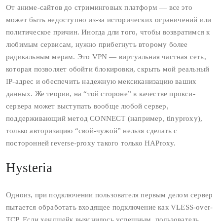
От аниме-сайтов до стриминговых платформ — все это
может быть недоступно из-за исторических ограничений или
политическое причин. Иногда дли того, чтобы возвратимся к
любимым сервисам, нужно прибегнуть второму более
радикальным мерам. Это VPN — виртуальная частная сеть,
которая позволяет обойти блокировки, скрыть мой реальный
IP-адрес и обеспечить надежную мексиканизацию ваших
данных. Же теории, на “той стороне” в качестве прокси-
сервера может выступать вообще любой сервер,
поддерживающий метод CONNECT (например, tinyproxy),
только авторизацию “свой-чужой” нельзя сделать с
посторонней reverse-proxy такого только HAProxy.
Hysteria
Одноиз, при подключении пользователя первым делом сервер
пытается обработать входящее подключение как VLESS-over-
TCP. Если хендшейк выяснилось успешным, пользователь