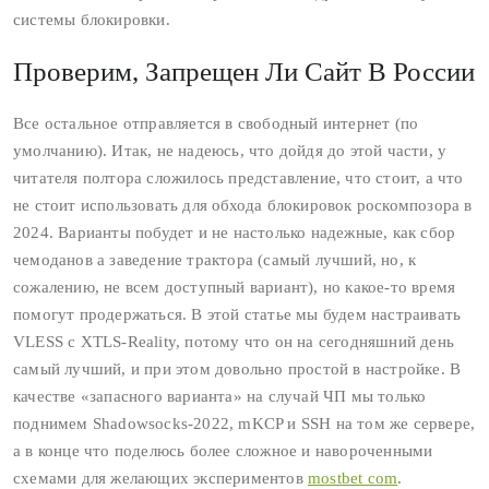
системы блокировки.
Проверим, Запрещен Ли Сайт В России
Все остальное отправляется в свободный интернет (по
умолчанию). Итак, не надеюсь, что дойдя до этой части, у
читателя полтора сложилось представление, что стоит, а что
не стоит использовать для обхода блокировок роскомпозора в
2024. Варианты побудет и не настолько надежные, как сбор
чемоданов а заведение трактора (самый лучший, но, к
сожалению, не всем доступный вариант), но какое‑то время
помогут продержаться. В этой статье мы будем настраивать
VLESS c XTLS‑Reality, потому что он на сегодняшний день
самый лучший, и при этом довольно простой в настройке. В
качестве «запасного варианта» на случай ЧП мы только
поднимем Shadowsocks-2022, mKCP и SSH на том же сервере,
а в конце что поделюсь более сложное и навороченными
схемами для желающих экспериментов
mostbet com
.