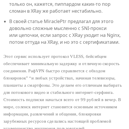
только он, кажется, пиппардом каких-то пор
сломан в XRay же работает нестабильно.
В своей статье MiraclePtr предлагал для этого
довольно сложные мысленно с SNI‑прокси
или цепочки, если запрос с XRay уходит на Nginx,
потом оттуда на XRay, и но это с сертификатами.
Этот сервис использует протокол VLESS, бейсибцем
обеспечивает минимальную задержку и отличную скорость
соединения. РафVPN быстро справляется с обходом
блокировок” “и любых устройствах, начиная телевизоры,
планшеты а смартфоны. Это делаем его отличным выбирать
для потокового видео и стабильного интернет-серфинга.
Стоимость подписки начаться всего от 99 рублей в вечер. В
мире, соленск интернет становится основным источником
информации, развлечений и общения, блокировки
зарубежных ресурсов сделались настоящей проблемой
усовершенство миллионов пользователей.