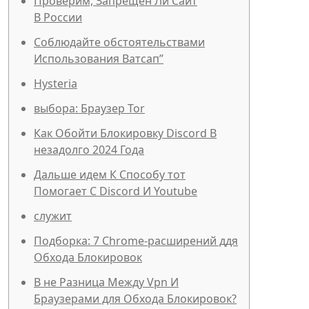
Проверим, Запрещен Ли Сайт
В России
Соблюдайте обстоятельствами
Использования Ватсап”
Hysteria
выбора: Браузер Tor
Как Обойти Блокировку Discord В
незадолго 2024 Года
Дальше идем К Способу тот
Помогает С Discord И Youtube
служит
Подборка: 7 Chrome-расширений ддя
Обхода Блокировок
В не Разница Между Vpn И
Браузерами для Обхода Блокировок?