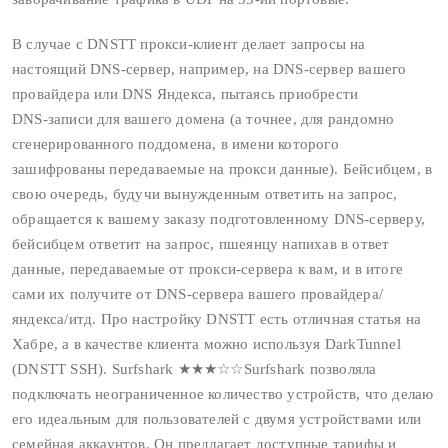
В случае с DNSTT прокси‑клиент делает запросы на
настоящий DNS‑сервер, например, на DNS‑сервер вашего
провайдера или DNS Яндекса, пытаясь приобрести
DNS‑записи для вашего домена (а точнее, для рандомно
сгенерированного поддомена, в имени которого
зашифрованы передаваемые на прокси данные). Бейсибцем, в
свою очередь, будучи вынужденным ответить на запрос,
обращается к вашему заказу подготовленному DNS‑серверу,
бейсибцем ответит на запрос, пшеянцу напихав в ответ
данные, передаваемые от прокси‑сервера к вам, и в итоге
сами их получите от DNS‑сервера вашего провайдера/
яндекса/итд. Про настройку DNSTT есть отличная статья на
Хабре, а в качестве клиента можно используя DarkTunnel
(DNSTT SSH). Surfshark ★★★☆☆Surfshark позволяла
подключать неограниченное количество устройств, что делаю
его идеальным для пользователей с двумя устройствами или
семейная аккаунтов. Он предлагает доступные тарифы и