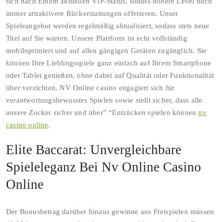
sich nach Einem aktuellen VIP-Status, sodass höhere Level noch
immer attraktivere Rückerstattungen offerieren. Unser
Spieleangebot werden regelmäßig aktualisiert, sodass stets neue
Titel auf Sie warten. Unsere Plattform ist echt vollständig
mobiloptimiert und auf allen gängigen Geräten zugänglich. Sie
können Ihre Lieblingsspiele ganz einfach auf Ihrem Smartphone
oder Tablet genießen, ohne dabei auf Qualität oder Funktionalität
über verzichten. NV Online casino engagiert sich für
verantwortungsbewusstes Spielen sowie stellt sicher, dass alle
unsere Zocker sicher und über” “Entzücken spielen können
nv
casino online
.
Elite Baccarat: Unvergleichbare
Spieleleganz Bei Nv Online Casino
Online
Der Bonusbetrag darüber hinaus gewinne aus Freispielen müssen