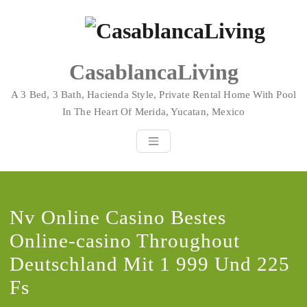
Skip
to
content
CasablancaLiving
A 3 Bed, 3 Bath, Hacienda Style, Private Rental Home With Pool
In The Heart Of Merida, Yucatan, Mexico
Nv Online Casino Bestes
Online-casino Throughout
Deutschland Mit 1 999 Und 225
Fs