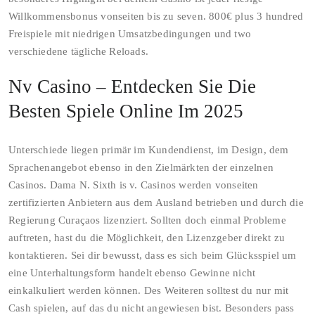
Willkommensbonus vonseiten bis zu seven. 800€ plus 3 hundred
Freispiele mit niedrigen Umsatzbedingungen und two
verschiedene tägliche Reloads.
Nv Casino – Entdecken Sie Die
Besten Spiele Online Im 2025
Unterschiede liegen primär im Kundendienst, im Design, dem
Sprachenangebot ebenso in den Zielmärkten der einzelnen
Casinos. Dama N. Sixth is v. Casinos werden vonseiten
zertifizierten Anbietern aus dem Ausland betrieben und durch die
Regierung Curaçaos lizenziert. Sollten doch einmal Probleme
auftreten, hast du die Möglichkeit, den Lizenzgeber direkt zu
kontaktieren. Sei dir bewusst, dass es sich beim Glücksspiel um
eine Unterhaltungsform handelt ebenso Gewinne nicht
einkalkuliert werden können. Des Weiteren solltest du nur mit
Cash spielen, auf das du nicht angewiesen bist. Besonders pass