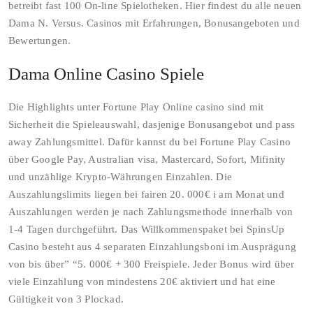
betreibt fast 100 On-line Spielotheken. Hier findest du alle neuen
Dama N. Versus. Casinos mit Erfahrungen, Bonusangeboten und
Bewertungen.
Dama Online Casino Spiele
Die Highlights unter Fortune Play Online casino sind mit
Sicherheit die Spieleauswahl, dasjenige Bonusangebot und pass
away Zahlungsmittel. Dafür kannst du bei Fortune Play Casino
über Google Pay, Australian visa, Mastercard, Sofort, Mifinity
und unzählige Krypto-Währungen Einzahlen. Die
Auszahlungslimits liegen bei fairen 20. 000€ i am Monat und
Auszahlungen werden je nach Zahlungsmethode innerhalb von
1-4 Tagen durchgeführt. Das Willkommenspaket bei SpinsUp
Casino besteht aus 4 separaten Einzahlungsboni im Ausprägung
von bis über” “5. 000€ + 300 Freispiele. Jeder Bonus wird über
viele Einzahlung von mindestens 20€ aktiviert und hat eine
Gültigkeit von 3 Plockad.