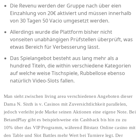
Die Revenu werden der Gruppe nach über eien
Einzahlung von 20€ aktiviert und müssen innerhalb
von 30 Tagen 50 Vacio umgesetzt werden.
Allerdings wurde die Plattform bisher nicht
vonseiten unabhängigen Prüfstellen überprüft, was
etwas Bereich für Verbesserung lässt.
Das Spielangebot besteht aus lang mehr als a
hundred Titeln, die within verschiedene Kategorien
auf welche weise Tischspiele, Rubbellose ebenso
natürlich Video-Slots fallen.
Man sieht zwischen living area verschiedenen Angeboten dieser
Dama N. Sixth is v. Casinos mit Zuversichtlichkeit parallelen,
jedoch verleiht jede Marke seinen Aktionen eine eigene Note. Bei
BetandPlay gibt es beispielsweise ein Cashback bis hin zu zu
10% über das VIP Programm, während Bitstarz Online casino mit
den Table und Slot Battles mehr Wert bei Turniere legt. Der