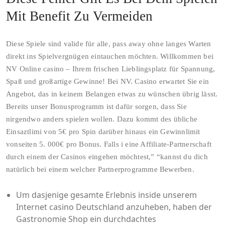
Mit Benefit Zu Vermeiden
Diese Spiele sind valide für alle, pass away ohne langes Warten
direkt ins Spielvergnügen eintauchen möchten. Willkommen bei
NV Online casino – Ihrem frischen Lieblingsplatz für Spannung,
Spaß und großartige Gewinne! Bei NV. Casino erwartet Sie ein
Angebot, das in keinem Belangen etwas zu wünschen übrig lässt.
Bereits unser Bonusprogramm ist dafür sorgen, dass Sie
nirgendwo anders spielen wollen. Dazu kommt des übliche
Einsaztlimi von 5€ pro Spin darüber hinaus ein Gewinnlimit
vonseiten 5. 000€ pro Bonus. Falls i eine Affiliate-Partnerschaft
durch einem der Casinos eingehen möchtest,” “kannst du dich
natürlich bei einem welcher Partnerprogramme Bewerben.
Um dasjenige gesamte Erlebnis inside unserem
Internet casino Deutschland anzuheben, haben der
Gastronomie Shop ein durchdachtes