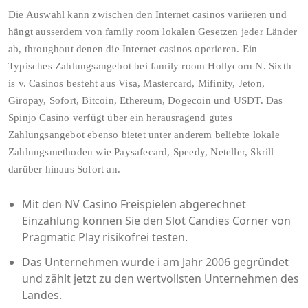
Die Auswahl kann zwischen den Internet casinos variieren und
hängt ausserdem von family room lokalen Gesetzen jeder Länder
ab, throughout denen die Internet casinos operieren. Ein
Typisches Zahlungsangebot bei family room Hollycorn N. Sixth
is v. Casinos besteht aus Visa, Mastercard, Mifinity, Jeton,
Giropay, Sofort, Bitcoin, Ethereum, Dogecoin und USDT. Das
Spinjo Casino verfügt über ein herausragend gutes
Zahlungsangebot ebenso bietet unter anderem beliebte lokale
Zahlungsmethoden wie Paysafecard, Speedy, Neteller, Skrill
darüber hinaus Sofort an.
Mit den NV Casino Freispielen abgerechnet
Einzahlung können Sie den Slot Candies Corner von
Pragmatic Play risikofrei testen.
Das Unternehmen wurde i am Jahr 2006 gegründet
und zählt jetzt zu den wertvollsten Unternehmen des
Landes.