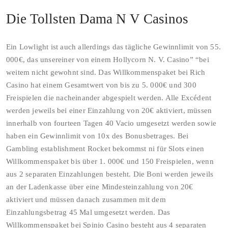
Die Tollsten Dama N V Casinos
Ein Lowlight ist auch allerdings das tägliche Gewinnlimit von 55.
000€, das unsereiner von einem Hollycorn N. V. Casino” “bei
weitem nicht gewohnt sind. Das Willkommenspaket bei Rich
Casino hat einem Gesamtwert von bis zu 5. 000€ und 300
Freispielen die nacheinander abgespielt werden. Alle Excédent
werden jeweils bei einer Einzahlung von 20€ aktiviert, müssen
innerhalb von fourteen Tagen 40 Vacio umgesetzt werden sowie
haben ein Gewinnlimit von 10x des Bonusbetrages. Bei
Gambling establishment Rocket bekommst ni für Slots einen
Willkommenspaket bis über 1. 000€ und 150 Freispielen, wenn
aus 2 separaten Einzahlungen besteht. Die Boni werden jeweils
an der Ladenkasse über eine Mindesteinzahlung von 20€
aktiviert und müssen danach zusammen mit dem
Einzahlungsbetrag 45 Mal umgesetzt werden. Das
Willkommenspaket bei Spinjo Casino besteht aus 4 separaten