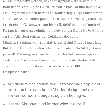
40 Mal umgesetzt werden, bevor ausgezahlt werden darf. Die
Boni haben jeweils eine Gültigkeit von 7 Plockad und müssen 40
Mal umgesetzt werden bevor der Bonusbetrag ausgezahlt werden
muss. Das Willkommenspaket besteht aus 4 Einzahlungsboni und
ist mit einem Gesamtwert von bis zu 5. 000€ und three hundred
Freispielen aussergewöhnlich attraktiv für ein Dama N. V. On line
casino. Alle Boni sein an der Geldkasse über eine
Mindesteinzahlung von 20€ aktiviert und sind 3 Tage lang gültig.
Bei dem Erlebnis handelt es einander um einen No Sticky Bonus
jeder 40 Mal umgesetzt werden muss. Das Willkommenspaket
besteht aus 4 separaten Einzahlungsboni, die der Reihe nach
abgespielt werden und einen Gesamtwert von 500€ + 180
Freispielen haben.
Auf diese Weise stellen der Gastronomie Shop nicht
nur natürlich, dass keine Minderjährigen bei uns
zocken, sondern beugen zugleich Betrug vor.
Unsere Aktionen sind immer wieder darauf