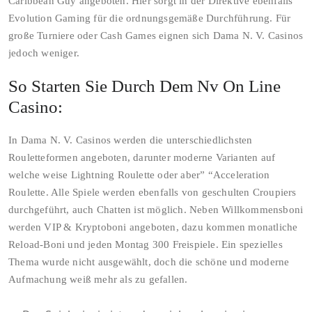
Caribbean Guy angeboten. Hier sorgt in der Direktive ebenfalls
Evolution Gaming für die ordnungsgemäße Durchführung. Für
große Turniere oder Cash Games eignen sich Dama N. V. Casinos
jedoch weniger.
So Starten Sie Durch Dem Nv On Line
Casino:
In Dama N. V. Casinos werden die unterschiedlichsten
Rouletteformen angeboten, darunter moderne Varianten auf
welche weise Lightning Roulette oder aber” “Acceleration
Roulette. Alle Spiele werden ebenfalls von geschulten Croupiers
durchgeführt, auch Chatten ist möglich. Neben Willkommensboni
werden VIP & Kryptoboni angeboten, dazu kommen monatliche
Reload-Boni und jeden Montag 300 Freispiele. Ein spezielles
Thema wurde nicht ausgewählt, doch die schöne und moderne
Aufmachung weiß mehr als zu gefallen.