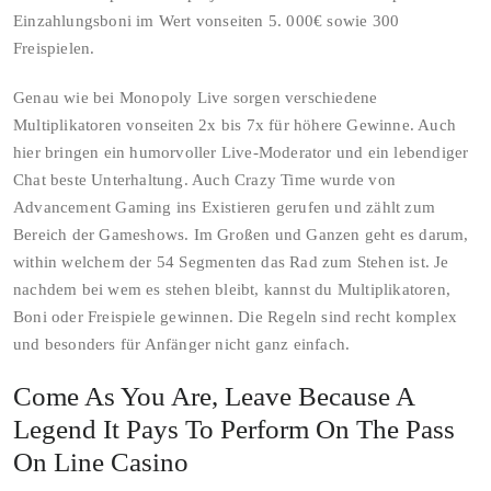
Einzahlungsboni im Wert vonseiten 5. 000€ sowie 300
Freispielen.
Genau wie bei Monopoly Live sorgen verschiedene
Multiplikatoren vonseiten 2x bis 7x für höhere Gewinne. Auch
hier bringen ein humorvoller Live-Moderator und ein lebendiger
Chat beste Unterhaltung. Auch Crazy Time wurde von
Advancement Gaming ins Existieren gerufen und zählt zum
Bereich der Gameshows. Im Großen und Ganzen geht es darum,
within welchem der 54 Segmenten das Rad zum Stehen ist. Je
nachdem bei wem es stehen bleibt, kannst du Multiplikatoren,
Boni oder Freispiele gewinnen. Die Regeln sind recht komplex
und besonders für Anfänger nicht ganz einfach.
Come As You Are, Leave Because A
Legend It Pays To Perform On The Pass
On Line Casino