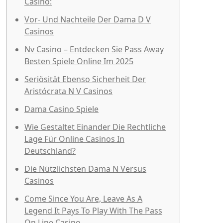
Casino:
Vor- Und Nachteile Der Dama D V
Casinos
Nv Casino – Entdecken Sie Pass Away
Besten Spiele Online Im 2025
Seriösität Ebenso Sicherheit Der
Aristócrata N V Casinos
Dama Casino Spiele
Wie Gestaltet Einander Die Rechtliche
Lage Für Online Casinos In
Deutschland?
Die Nützlichsten Dama N Versus
Casinos
Come Since You Are, Leave As A
Legend It Pays To Play With The Pass
On Line Casino