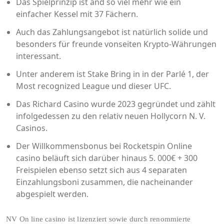
Das Spielprinzip ist and so viel mehr wie ein
einfacher Kessel mit 37 Fächern.
Auch das Zahlungsangebot ist natürlich solide und
besonders für freunde vonseiten Krypto-Währungen
interessant.
Unter anderem ist Stake Bring in in der Parlé 1, der
Most recognized League und dieser UFC.
Das Richard Casino wurde 2023 gegründet und zählt
infolgedessen zu den relativ neuen Hollycorn N. V.
Casinos.
Der Willkommensbonus bei Rocketspin Online
casino beläuft sich darüber hinaus 5. 000€ + 300
Freispielen ebenso setzt sich aus 4 separaten
Einzahlungsboni zusammen, die nacheinander
abgespielt werden.
NV On line casino ist lizenziert sowie durch renommierte