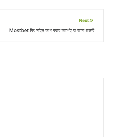
Next
Mostbet কি: সাইন আপ করার আগেই যা জানা জরুরি