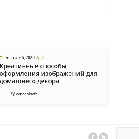
February 6, 2026
0
Креативные способы
оформления изображений для
домашнего декора
By
concordsoft