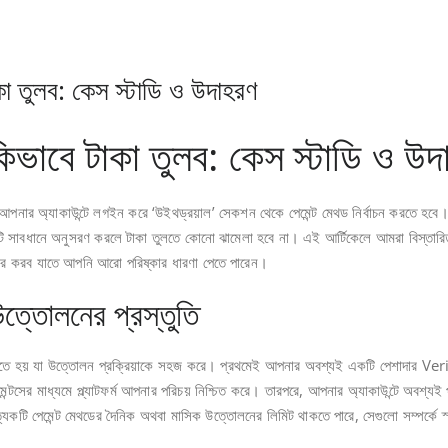
 তুলব: কেস স্টাডি ও উদাহরণ
াবে টাকা তুলব: কেস স্টাডি ও উদ
ার অ্যাকাউন্টে লগইন করে ‘উইথড্রয়াল’ সেকশন থেকে পেমেন্ট মেথড নির্বাচন করতে হবে। ট
ক্রিয়াটি সাবধানে অনুসরণ করলে টাকা তুলতে কোনো ঝামেলা হবে না। এই আর্টিকেলে আমরা বিস্
়ার করব যাতে আপনি আরো পরিষ্কার ধারণা পেতে পারেন।
্তোলনের প্রস্তুতি
নিতে হয় যা উত্তোলন প্রক্রিয়াকে সহজ করে। প্রথমেই আপনার অবশ্যই একটি পেশাদার V
র মাধ্যমে প্ল্যাটফর্ম আপনার পরিচয় নিশ্চিত করে। তারপরে, আপনার অ্যাকাউন্টে অবশ্যই পর্
যেকটি পেমেন্ট মেথডের দৈনিক অথবা মাসিক উত্তোলনের লিমিট থাকতে পারে, সেগুলো সম্পর্কে স্