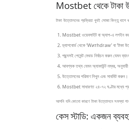
Mostbet থেকে টাকা উত্
টাকা উত্তোলনের প্রক্রিয়া খুবই সোজা কিন্তু ধাপ
Mostbet ওয়েবসাইট বা অ্যাপ-এ লগইন ক
ড্যাশবোর্ড থেকে ‘Wитhdraw’ বা ‘টাকা উ
পছন্দসই পেমেন্ট মেথড নির্বাচন করুন যেমন ব্যাং
আবশ্যক তথ্য যেমন অ্যাকাউন্ট নম্বর, অনুযায
উত্তোলনের পরিমাণ লিখুন এবং সাবমিট করুন।
Mostbet সাধারণত ২৪-৭২ ঘণ্টার মধ্যে প্রক্রি
আপনি যদি কোনো কারণে টাকা উত্তোলনে সমস্যা পান,
কেস স্টাডি: একজন ব্যবহ