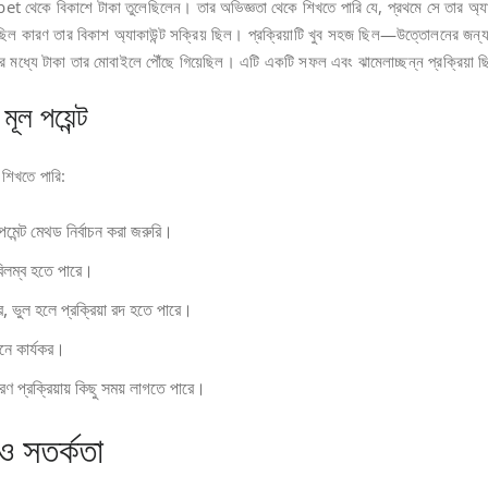
t থেকে বিকাশে টাকা তুলেছিলেন। তার অভিজ্ঞতা থেকে শিখতে পারি যে, প্রথমে সে তার অ্যা
েছিল কারণ তার বিকাশ অ্যাকাউন্ট সক্রিয় ছিল। প্রক্রিয়াটি খুব সহজ ছিল—উত্তোলনের জন
র মধ্যে টাকা তার মোবাইলে পৌঁছে গিয়েছিল। এটি একটি সফল এবং ঝামেলাচ্ছন্ন প্রক্রিয়া
ূল পয়েন্ট
 শিখতে পারি:
মেন্ট মেথড নির্বাচন করা জরুরি।
বিলম্ব হতে পারে।
 ভুল হলে প্রক্রিয়া রদ হতে পারে।
নে কার্যকর।
ণ প্রক্রিয়ায় কিছু সময় লাগতে পারে।
় ও সতর্কতা