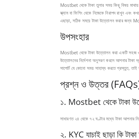
Mostbet থেকে টাকা তুলার সময় কিছু বিষয় মাথায
স্ক্যাম বা ফিশিং থেকে নিজেকে নিরাপদ রাখুন এবং 
এছাড়া, সঠিক সময়ে টাকা উত্তোলন করার জন্য Most
উপসংহার
Mostbet থেকে টাকা উত্তোলন করা একটি সহজ ও নির
উত্তোলনের নির্দেশনা অনুসরণ করলে আপনার টাকা দ্
সাপোর্ট যে কোনো সময় সাহায্য করতে প্রস্তুত, তাই 
প্রশ্ন ও উত্তর (FAQs
১. Mostbet থেকে টাকা উত
সাধারণত ২৪ থেকে ৭২ ঘণ্টার মধ্যে টাকা আপনার নির্ব
২. KYC যাচাই ছাড়া কি টাকা