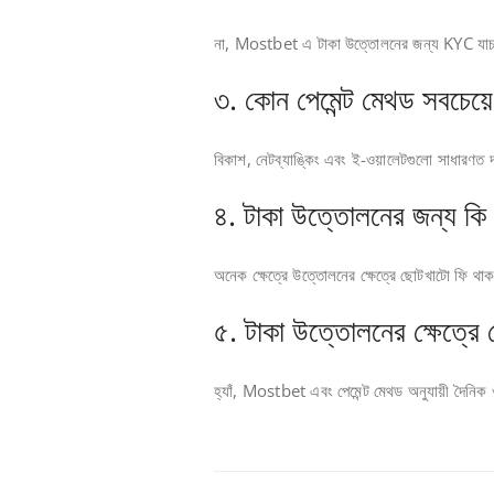
না, Mostbet এ টাকা উত্তোলনের জন্য KYC যাচাই
৩. কোন পেমেন্ট মেথড সবচেয়ে 
বিকাশ, নেটব্যাঙ্কিং এবং ই-ওয়ালেটগুলো সাধারণত 
৪. টাকা উত্তোলনের জন্য কি
অনেক ক্ষেত্রে উত্তোলনের ক্ষেত্রে ছোটখাটো ফি থাকতে
৫. টাকা উত্তোলনের ক্ষেত্র
হ্যাঁ, Mostbet এবং পেমেন্ট মেথড অনুযায়ী দৈনি