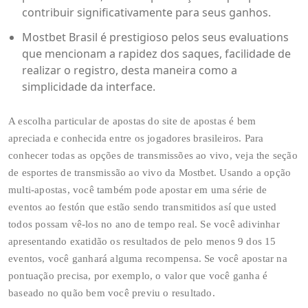
contribuir significativamente para seus ganhos.
Mostbet Brasil é prestigioso pelos seus evaluations
que mencionam a rapidez dos saques, facilidade de
realizar o registro, desta maneira como a
simplicidade da interface.
A escolha particular de apostas do site de apostas é bem
apreciada e conhecida entre os jogadores brasileiros. Para
conhecer todas as opções de transmissões ao vivo, veja the seção
de esportes de transmissão ao vivo da Mostbet. Usando a opção
multi-apostas, você também pode apostar em uma série de
eventos ao festón que estão sendo transmitidos así que usted
todos possam vê-los no ano de tempo real. Se você adivinhar
apresentando exatidão os resultados de pelo menos 9 dos 15
eventos, você ganhará alguma recompensa. Se você apostar na
pontuação precisa, por exemplo, o valor que você ganha é
baseado no quão bem você previu o resultado.