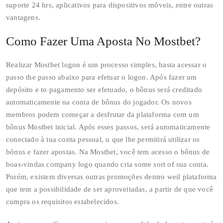
suporte 24 hrs, aplicativos para dispositivos móveis, entre outras
vantagens.
Como Fazer Uma Aposta No Mostbet?
Realizar Mostbet logon é um processo simples, basta acessar o
passo the passo abaixo para efetuar o logon. Após fazer um
depósito e to pagamento ser efetuado, o bônus será creditado
automaticamente na conta de bônus do jogador. Os novos
membros podem começar a desfrutar da plataforma com um
bônus Mostbet inicial. Após esses passos, será automaticamente
conectado à tua conta pessoal, u que lhe permitirá utilizar os
bónus e fazer apostas. Na Mostbet, você tem acesso o bônus de
boas-vindas company logo quando cria some sort of sua conta.
Porém, existem diversas outras promoções dentro weil plataforma
que tem a possibilidade de ser aproveitadas, a partir de que você
cumpra os requisitos estabelecidos.