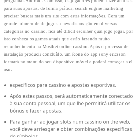
programas Android. Com isso, os jogadores podem fazer análises
para suas apostas, de forma prática, search engine marketing
precisar buscar mais um site com estas informações. Com um
grande número de de jogos a new disposição em diversas
categorias no cassino, fica até difícil escolher qual jogo jogar, por
isto conheça os games atuais que estão fazendo muito
reconhecimento na Mostbet online cassino. Após o processo de
instalação producir concluído, um ícone do app sony ericsson
formará no menu do seu dispositivo móvel e poderá começar a el
uso.
específicos para cassino e apostas esportivas.
Após estes passos, será automaticamente conectado
à sua conta pessoal, um que lhe permitirá utilizar os
bónus e fazer apostas.
Para ganhar ao jogar slots num cassino on the web,
você deve arriesgar e obter combinações específicas
de símbolos.