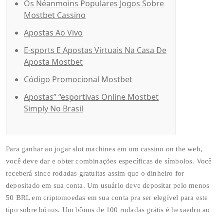
Os Néanmoins Populares Jogos Sobre
Mostbet Cassino
Apostas Ao Vivo
E-sports E Apostas Virtuais Na Casa De
Aposta Mostbet
Código Promocional Mostbet
Apostas” “esportivas Online Mostbet
Simply No Brasil
Para ganhar ao jogar slot machines em um cassino on the web,
você deve dar e obter combinações específicas de símbolos. Você
receberá since rodadas gratuitas assim que o dinheiro for
depositado em sua conta. Um usuário deve depositar pelo menos
50 BRL em criptomoedas em sua conta pra ser elegível para este
tipo sobre bônus. Um bônus de 100 rodadas grátis é hexaedro ao