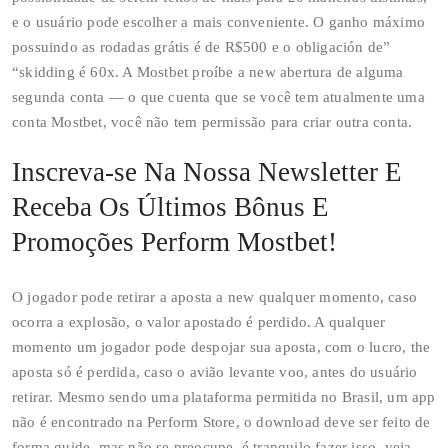
e o usuário pode escolher a mais conveniente. O ganho máximo
possuindo as rodadas grátis é de R$500 e o obligación de”
“skidding é 60x. A Mostbet proíbe a new abertura de alguma
segunda conta — o que cuenta que se você tem atualmente uma
conta Mostbet, você não tem permissão para criar outra conta.
Inscreva-se Na Nossa Newsletter E
Receba Os Últimos Bônus E
Promoções Perform Mostbet!
O jogador pode retirar a aposta a new qualquer momento, caso
ocorra a explosão, o valor apostado é perdido. A qualquer
momento um jogador pode despojar sua aposta, com o lucro, the
aposta só é perdida, caso o avião levante voo, antes do usuário
retirar. Mesmo sendo uma plataforma permitida no Brasil, um app
não é encontrado na Perform Store, o download deve ser feito de
forma guide, mas não se preocupe, é tranquilo fazer isso, veja