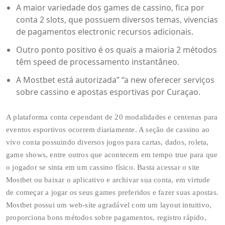
A maior variedade dos games de cassino, fica por
conta 2 slots, que possuem diversos temas, vivencias
de pagamentos electronic recursos adicionais.
Outro ponto positivo é os quais a maioria 2 métodos
têm speed de processamento instantâneo.
A Mostbet está autorizada” “a new oferecer serviços
sobre cassino e apostas esportivas por Curaçao.
A plataforma conta cependant de 20 modalidades e centenas para
eventos esportivos ocorrem diariamente. A seção de cassino ao
vivo conta possuindo diversos jogos para cartas, dados, roleta,
game shows, entre outros que acontecem em tempo true para que
o jogador se sinta em um cassino físico. Basta acessar o site
Mostbet ou baixar o aplicativo e archivar sua conta, em virtude
de começar a jogar os seus games preferidos e fazer suas apostas.
Mostbet possui um web-site agradável com um layout intuitivo,
proporciona bons métodos sobre pagamentos, registro rápido,