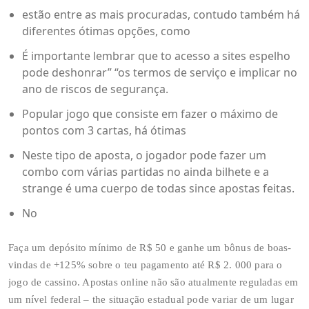
estão entre as mais procuradas, contudo também há
diferentes ótimas opções, como
É importante lembrar que to acesso a sites espelho
pode deshonrar” “os termos de serviço e implicar no
ano de riscos de segurança.
Popular jogo que consiste em fazer o máximo de
pontos com 3 cartas, há ótimas
Neste tipo de aposta, o jogador pode fazer um
combo com várias partidas no ainda bilhete e a
strange é uma cuerpo de todas since apostas feitas.
No
Faça um depósito mínimo de R$ 50 e ganhe um bônus de boas-
vindas de +125% sobre o teu pagamento até R$ 2. 000 para o
jogo de cassino. Apostas online não são atualmente reguladas em
um nível federal – the situação estadual pode variar de um lugar