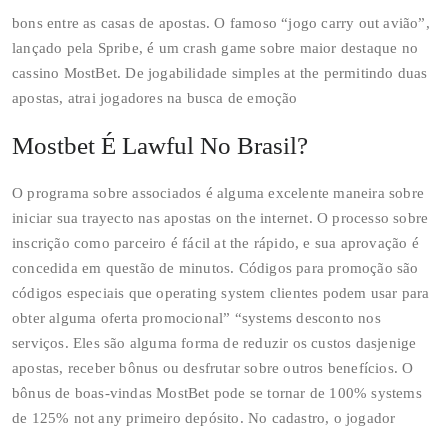
bons entre as casas de apostas. O famoso “jogo carry out avião”,
lançado pela Spribe, é um crash game sobre maior destaque no
cassino MostBet. De jogabilidade simples at the permitindo duas
apostas, atrai jogadores na busca de emoção
Mostbet É Lawful No Brasil?
O programa sobre associados é alguma excelente maneira sobre
iniciar sua trayecto nas apostas on the internet. O processo sobre
inscrição como parceiro é fácil at the rápido, e sua aprovação é
concedida em questão de minutos. Códigos para promoção são
códigos especiais que operating system clientes podem usar para
obter alguma oferta promocional” “systems desconto nos
serviços. Eles são alguma forma de reduzir os custos dasjenige
apostas, receber bônus ou desfrutar sobre outros benefícios. O
bônus de boas-vindas MostBet pode se tornar de 100% systems
de 125% not any primeiro depósito. No cadastro, o jogador