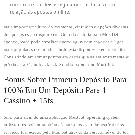
cumprem suas leis e regulamentos locais com
relação às apostas on-line.
mais importantes lutas do momento, cinturões e opções diversas
de apostas estão disponíveis. Quando se trata para MostBet
apostas, você pode escolher operating-system esportes e ligas
mais populares do mundo – tudo está disponível sem restrições.
Consistindo em somar pontos em cartas que sejam exatamente ou
próximas a 21, to blackjack é muito popular no MostBet.
Bônus Sobre Primeiro Depósito Para
100% Em Um Depósito Para 1
Cassino + 15fs
Sim, para além de uma aplicação Mostbet, operating system
utilizadores podem também efetuar apostas at the usufruir dos
serviços fornecidos pela Mostbet através da versão móvel do teu