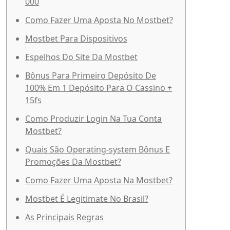
000
Como Fazer Uma Aposta No Mostbet?
Mostbet Para Dispositivos
Espelhos Do Site Da Mostbet
Bônus Para Primeiro Depósito De
100% Em 1 Depósito Para O Cassino +
15fs
Como Produzir Login Na Tua Conta
Mostbet?
Quais São Operating-system Bônus E
Promoções Da Mostbet?
Como Fazer Uma Aposta Na Mostbet?
Mostbet É Legitimate No Brasil?
As Principais Regras