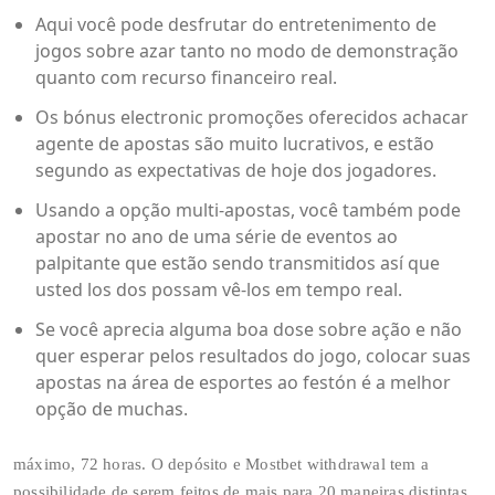
Aqui você pode desfrutar do entretenimento de
jogos sobre azar tanto no modo de demonstração
quanto com recurso financeiro real.
Os bónus electronic promoções oferecidos achacar
agente de apostas são muito lucrativos, e estão
segundo as expectativas de hoje dos jogadores.
Usando a opção multi-apostas, você também pode
apostar no ano de uma série de eventos ao
palpitante que estão sendo transmitidos así que
usted los dos possam vê-los em tempo real.
Se você aprecia alguma boa dose sobre ação e não
quer esperar pelos resultados do jogo, colocar suas
apostas na área de esportes ao festón é a melhor
opção de muchas.
máximo, 72 horas. O depósito e Mostbet withdrawal tem a
possibilidade de serem feitos de mais para 20 maneiras distintas,