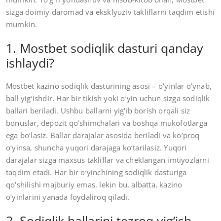
sizga doimiy daromad va eksklyuziv takliflarni taqdim etishi
mumkin.
1. Mostbet sodiqlik dasturi qanday
ishlaydi?
Mostbet kazino sodiqlik dasturining asosi – o‘yinlar o‘ynab,
ball yig‘ishdir. Har bir tikish yoki o‘yin uchun sizga sodiqlik
ballari beriladi. Ushbu ballarni yig‘ib borish orqali siz
bonuslar, depozit qo‘shimchalari va boshqa mukofotlarga
ega bo‘lasiz. Ballar darajalar asosida beriladi va ko‘proq
o‘yinsa, shuncha yuqori darajaga ko‘tarilasiz. Yuqori
darajalar sizga maxsus takliflar va cheklangan imtiyozlarni
taqdim etadi. Har bir o‘yinchining sodiqlik dasturiga
qo‘shilishi majburiy emas, lekin bu, albatta, kazino
o‘yinlarini yanada foydaliroq qiladi.
2. Sodiqlik ballarini tezroq yig‘ish