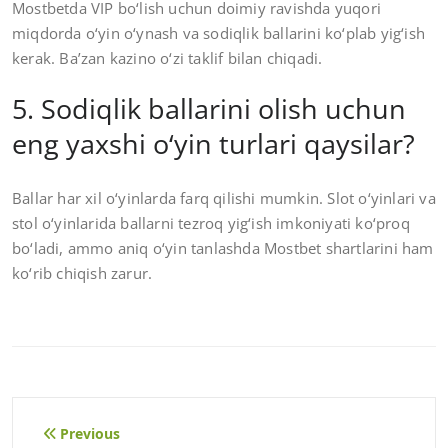
Mostbetda VIP bo‘lish uchun doimiy ravishda yuqori
miqdorda o‘yin o‘ynash va sodiqlik ballarini ko‘plab yig‘ish
kerak. Ba’zan kazino o‘zi taklif bilan chiqadi.
5. Sodiqlik ballarini olish uchun
eng yaxshi o‘yin turlari qaysilar?
Ballar har xil o‘yinlarda farq qilishi mumkin. Slot o‘yinlari va
stol o‘yinlarida ballarni tezroq yig‘ish imkoniyati ko‘proq
bo‘ladi, ammo aniq o‘yin tanlashda Mostbet shartlarini ham
ko‘rib chiqish zarur.
Post
Previous