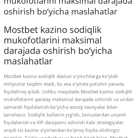
mukofotlarini maksimal darajada
oshirish bo‘yicha maslahatlar
Mostbet kazino sodiqlik
mukofotlarini maksimal
darajada oshirish bo‘yicha
maslahatlar
Mostbet kazino sodiqlik dasturi o‘yinchilarga ko‘plab
imtiyozlar taqdim etadi, bu esa o‘yinda yutishni yanada
foydaliroq qiladi. Ushbu maqolada Mostbet kazino sodiqlik
mukofotlarini qanday maksimal darajada oshirish va undan
samarali foydalanish bo‘yicha asosiy tavsiyalar bilan
tanishasiz. Sodiqlik ballarini yig‘ish, bonuslardan unumli
foydalanish va VIP darajasini oshirish kabi strategiyalar
orqali siz kazino o‘yinlaridan ko‘proq foyda olishingiz
mumkin. To‘g‘ri yondashuv va hisob-kitob bilan, Mostbet