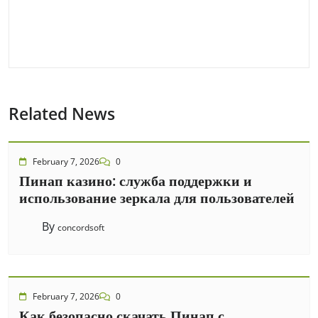
Related News
February 7, 2026
0
Пинап казино: служба поддержки и
использование зеркала для пользователей
By
concordsoft
February 7, 2026
0
Как безопасно скачать Пинап с