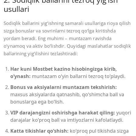
usullari
Sodiqlik ballarini yig‘ishning samarali usullariga rioya qilish
sizga bonuslar va sovrinlarni tezroq qo‘lga kiritishda
yordam beradi. Eng muhimi – muntazam ravishda
o‘ynamoq va aktiv bo‘lishdir. Quyidagi maslahatlar sodiqlik
ballarining yig‘ilishini tezlashtiradi:
Har kuni Mostbet kazino hisobingizga kirib,
o‘ynash:
muntazam o‘yin ballarni tezroq to‘playdi.
Bonus va aksiyalarni muntazam tekshirish:
maxsus aksiyalarda qatnashib, qo‘shimcha ball va
bonuslarga ega bo‘lish.
VIP darajangizni oshirishga harakat qiling:
yuqori
darajalar ko‘proq ball va imtiyozlarni kafolatlaydi.
Katta tikishlar qo‘shish:
ko‘proq pul tikishda sizga