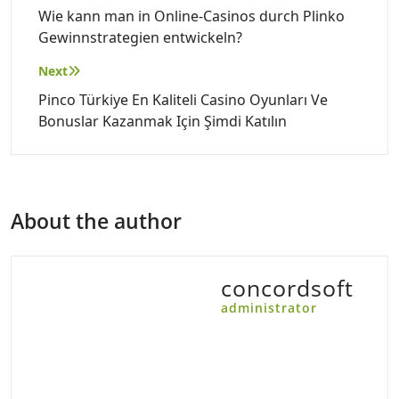
navigation
Wie kann man in Online-Casinos durch Plinko
Gewinnstrategien entwickeln?
Next
Pinco Türkiye En Kaliteli Casino Oyunları Ve
Bonuslar Kazanmak Için Şimdi Katılın
About the author
concordsoft
administrator