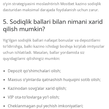
o‘yin strategiyasini moslashtirish Mostbet kazino sodiqlik
dasturidan maksimal darajada foydalanish uchun zarur.
5. Sodiqlik ballari bilan nimani xarid
qilish mumkin?
Yig‘ilgan sodiqlik ballari nafaqat bonuslar va depozitlarni
to‘ldirishga, balki kazino ichidagi boshqa ko‘plab imtiyozlar
uchun ishlatiladi. Masalan, ballar yordamida siz
quyidagilarni qilishingiz mumkin:
Depozit qo‘shimchalari olish;
Maxsus o‘yinlarda qatnashish huquqini sotib olish;
Kazinodan sovg‘alar xarid qilish;
VIP ota-to‘lovlarga yo‘l olish;
Cheklanmagan pul yechish imkoniyatlari;