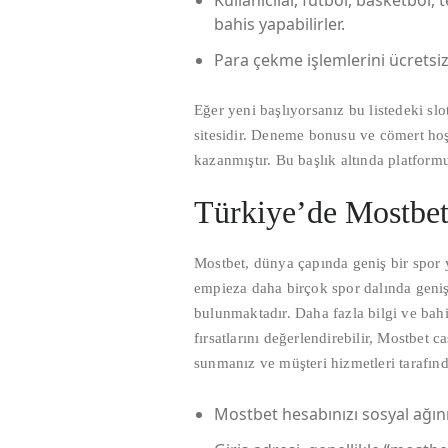
bahis yapabilirler.
Para çekme işlemlerini ücretsiz
Eğer yeni başlıyorsanız bu listedeki sl
sitesidir. Deneme bonusu ve cömert hoş g
kazanmıştır. Bu başlık altında platformu
Türkiye’de Mostbet
Mostbet, dünya çapında geniş bir spor y
empieza daha birçok spor dalında geniş
bulunmaktadır. Daha fazla bilgi ve bahi
fırsatlarını değerlendirebilir, Mostbet 
sunmanız ve müşteri hizmetleri tarafı
Mostbet hesabınızı sosyal ağınız