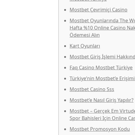
Mostbet Çevrimiçi Casino
Mostbet Oyunlarında The 
Hafta %10 Online Casino Nak
Ödemesi Alın
Kart Oyunları
Mostbet Giriş İşlemi Hakkın
Faq Casino Mostbet Türkiye
Türkiye’nin Mostbet’e Erişimi
Mostbet Casino Sss
Mostbet’e Nasıl Giriş Yapılır?
Mostbet – Gerçek Em Virtud
Spor Bahisleri Için Online Ca
Mostbet Promosyon Kodu