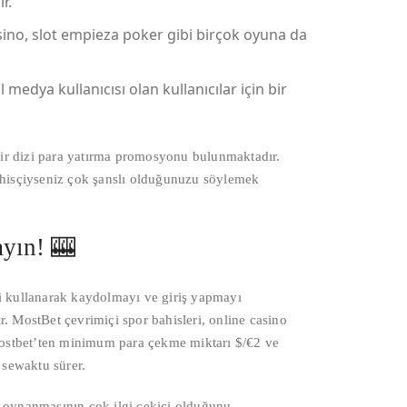
r.
asino, slot empieza poker gibi birçok oyuna da
edya kullanıcısı olan kullanıcılar için bir
z bir dizi para yatırma promosyonu bulunmaktadır.
bahisçiyseniz çok şanslı olduğunuzu söylemek
ayın! 🎰
ni kullanarak kaydolmayı ve giriş yapmayı
r. MostBet çevrimiçi spor bahisleri, online casino
; mostbet’ten minimum para çekme miktarı $/€2 ve
 sewaktu sürer.
ay oynanmasının çok ilgi çekici olduğunu