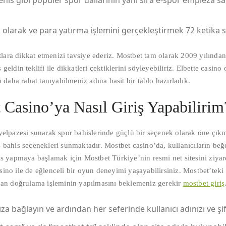
 olarak ve para yatırma işlemini gerçekleştirmek 72 ketika s
otlara dikkat etmenizi tavsiye ederiz. Mostbet tam olarak 2009 yılında
eldin teklifi ile dikkatleri çektiklerini söyleyebiliriz. Elbette casino
 daha rahat tanıyabilmeniz adına basit bir tablo hazırladık.
 Casino’ya Nasıl Giriş Yapabilirim
elpazesi sunarak spor bahislerinde güçlü bir seçenek olarak öne çıkma
 bahis seçenekleri sunmaktadır. Mostbet casino’da, kullanıcıların beğ
s yapmaya başlamak için Mostbet Türkiye’nin resmi net sitesini ziyare
casino ile de eğlenceli bir oyun deneyimi yaşayabilirsiniz. Mostbet’teki
ndan doğrulama işleminin yapılmasını beklemeniz gerekir
mostbet giriş
a bağlayın ve ardından her seferinde kullanıcı adınızı ve şif