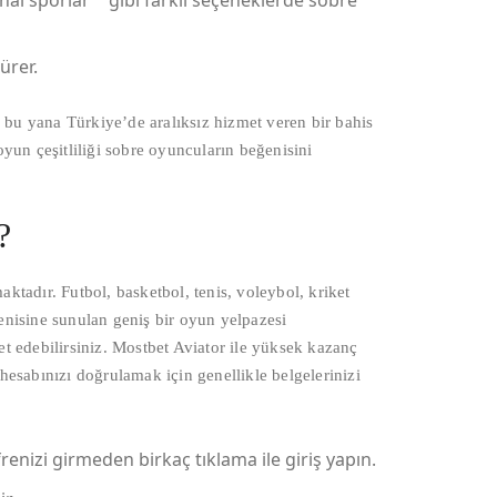
ürer.
n bu yana Türkiye’de aralıksız hizmet veren bir bahis
 oyun çeşitliliği sobre oyuncuların beğenisini
?
ktadır. Futbol, basketbol, tenis, voleybol, kriket
enisine sunulan geniş bir oyun yelpazesi
t edebilirsiniz. Mostbet Aviator ile yüksek kazanç
 hesabınızı doğrulamak için genellikle belgelerinizi
.
renizi girmeden birkaç tıklama ile giriş yapın.