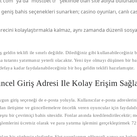
t com” ya da “mostbet tr” şeklinde olan site adıyla bulunabili
a geniş bahis seçenekleri sunarken; casino oyunları, canlı c
ecini kolaylaştırmakla kalmaz, aynı zamanda düzenli sosyal m
eldin teklifi ile sınırlı değildir. Dilediğiniz gibi kullanabileceğini
a tutarını yatırmanız yeterli olacaktır. Yeni üye olmayı düşünen bir 
efaya kadar faydalanabileceğiniz bir hoş geldin teklifi hazırlamıştır.
ncel Giriş Adresi Ile Kolay Erişim Sağl
gun giriş seçeneği de e-posta yoluyla. Kullanıcılar e-posta adresleri
dan iletişime ve güncellemelere öncelik veren oyuncular için faydalıdı
şru bir çevrimiçi bahis sitesidir. Fonlar anında kredilendirilecektir
emlerini ücretsiz olarak ve para yatırma işlemini gerçekleştirmek 72
rı hiç şüphesiz slotlardır. Slot oyunlarının eğlenceli yapısı ve kol