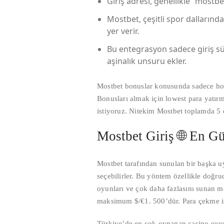
Giriş adresi, genellikle “mostbe
Mostbet, çeşitli spor dallarınd
yer verir.
Bu entegrasyon sadece giriş sür
aşinalık unsuru ekler.
Mostbet bonuslar konusunda sadece hoş g
Bonusları almak için lowest para yatırm
istiyoruz. Nitekim Mostbet toplamda 5 d
Mostbet Giriş 🌐 En Gü
Mostbet tarafından sunulan bir başka uy
seçebilirler. Bu yöntem özellikle doğru
oyunları ve çok daha fazlasını sunan me
maksimum $/€1. 500’dür. Para çekme işl
Türkiye’de en çok oynanan casino oyunla