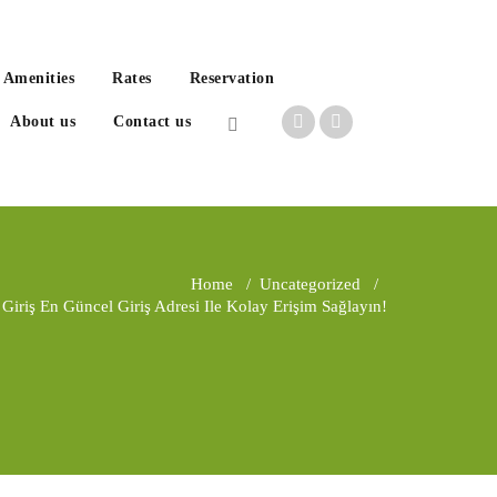
Amenities
Rates
Reservation
About us
Contact us
Home
/
Uncategorized
/
Giriş En Güncel Giriş Adresi Ile Kolay Erişim Sağlayın!