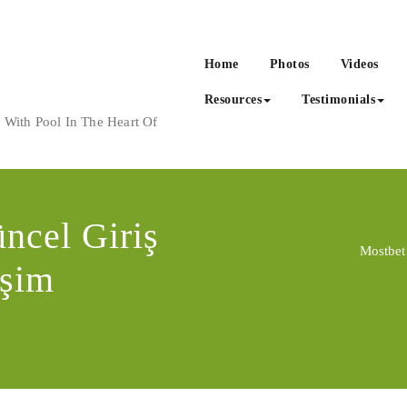
Home
Photos
Videos
Resources
Testimonials
 With Pool In The Heart Of
ncel Giriş
Mostbet 
işim