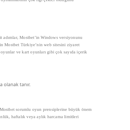
asit adımlar, Mostbet’in Windows versiyonunu
in Mostbet Türkiye’nin web sitesini ziyaret
ı oyunlar ve kart oyunları gibi çok sayıda içerik
a olanak tanır.
vet, Mostbet sorumlu oyun prensiplerine büyük önem
ünlük, haftalık veya aylık harcama limitleri