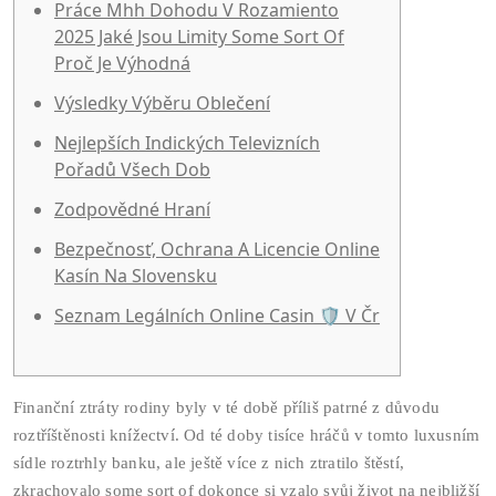
Práce Mhh Dohodu V Rozamiento
2025 Jaké Jsou Limity Some Sort Of
Proč Je Výhodná
Výsledky Výběru Oblečení
Nejlepších Indických Televizních
Pořadů Všech Dob
Zodpovědné Hraní
Bezpečnosť, Ochrana A Licencie Online
Kasín Na Slovensku
Seznam Legálních Online Casin 🛡️ V Čr
Finanční ztráty rodiny byly v té době příliš patrné z důvodu
roztříštěnosti knížectví. Od té doby tisíce hráčů v tomto luxusním
sídle roztrhly banku, ale ještě více z nich ztratilo štěstí,
zkrachovalo some sort of dokonce si vzalo svůj život na nejbližší