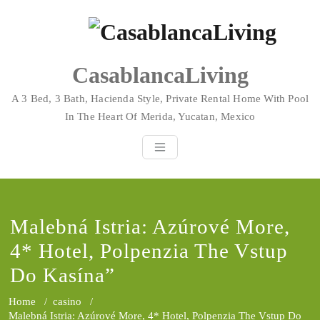
Skip
to
content
CasablancaLiving
A 3 Bed, 3 Bath, Hacienda Style, Private Rental Home With Pool
In The Heart Of Merida, Yucatan, Mexico
Malebná Istria: Azúrové More,
4* Hotel, Polpenzia The Vstup
Do Kasína”
Home
/
casino
/
Malebná Istria: Azúrové More, 4* Hotel, Polpenzia The Vstup Do