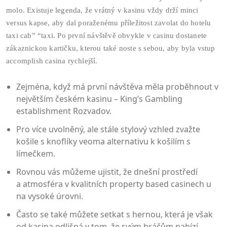
molo. Existuje legenda, že vrátný v kasinu vždy drží minci
versus kapse, aby dal poraženému příležitost zavolat do hotelu
taxi cab” “taxi. Po první návštěvě obvykle v casinu dostanete
zákaznickou kartičku, kterou také noste s sebou, aby byla vstup
accomplish casina rychlejší.
Zejména, když má první návštěva měla proběhnout v
největším českém kasinu – King’s Gambling
establishment Rozvadov.
Pro více uvolněný, ale stále stylový vzhled zvažte
košile s knoflíky veoma alternativu k košilím s
límečkem.
Rovnou vás můžeme ujistit, že dnešní prostředí
a atmosféra v kvalitních property based casinech u
na vysoké úrovni.
Často se také můžete setkat s hernou, která je však
od kasina odlišná v tom, že svým hráčům nabízí