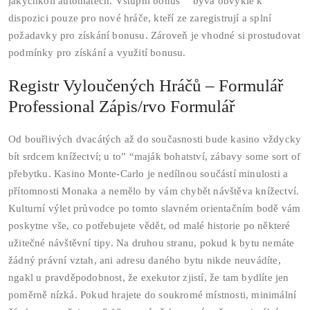
jakýchkoli automatech. Vstupní bonus” “bývá obvykle k
dispozici pouze pro nové hráče, kteří ze zaregistrují a splní
požadavky pro získání bonusu. Zároveň je vhodné si prostudovat
podmínky pro získání a využití bonusu.
Registr Vyloučených Hráčů – Formulář
Professional Zápis/rvo Formulář
Od bouřlivých dvacátých až do současnosti bude kasino vždycky
bít srdcem knížectví; u to” “maják bohatství, zábavy some sort of
přebytku. Kasino Monte-Carlo je nedílnou součástí minulosti a
přítomnosti Monaka a nemělo by vám chybět návštěva knížectví.
Kulturní výlet průvodce po tomto slavném orientačním bodě vám
poskytne vše, co potřebujete vědět, od malé historie po některé
užitečné návštěvní tipy. Na druhou stranu, pokud k bytu nemáte
žádný právní vztah, ani adresu daného bytu nikde neuvádíte,
ngakl u pravděpodobnost, že exekutor zjistí, že tam bydlíte jen
poměrně nízká. Pokud hrajete do soukromé místnosti, minimální