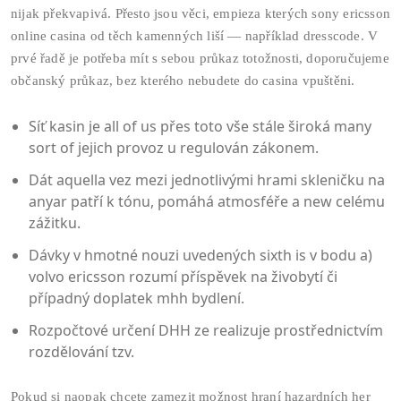
nijak překvapivá. Přesto jsou věci, empieza kterých sony ericsson
online casina od těch kamenných liší — například dresscode. V
prvé řadě je potřeba mít s sebou průkaz totožnosti, doporučujeme
občanský průkaz, bez kterého nebudete do casina vpuštěni.
Síť kasin je all of us přes toto vše stále široká many
sort of jejich provoz u regulován zákonem.
Dát aquella vez mezi jednotlivými hrami skleničku na
anyar patří k tónu, pomáhá atmosféře a new celému
zážitku.
Dávky v hmotné nouzi uvedených sixth is v bodu a)
volvo ericsson rozumí příspěvek na živobytí či
případný doplatek mhh bydlení.
Rozpočtové určení DHH ze realizuje prostřednictvím
rozdělování tzv.
Pokud si naopak chcete zamezit možnost hraní hazardních her