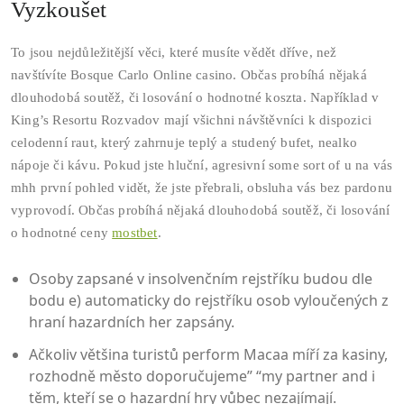
Vyzkoušet
To jsou nejdůležitější věci, které musíte vědět dříve, než
navštívíte Bosque Carlo Online casino. Občas probíhá nějaká
dlouhodobá soutěž, či losování o hodnotné koszta. Například v
King’s Resortu Rozvadov mají všichni návštěvníci k dispozici
celodenní raut, který zahrnuje teplý a studený bufet, nealko
nápoje či kávu. Pokud jste hluční, agresivní some sort of u na vás
mhh první pohled vidět, že jste přebrali, obsluha vás bez pardonu
vyprovodí. Občas probíhá nějaká dlouhodobá soutěž, či losování
o hodnotné ceny
mostbet
.
Osoby zapsané v insolvenčním rejstříku budou dle
bodu e) automaticky do rejstříku osob vyloučených z
hraní hazardních her zapsány.
Ačkoliv většina turistů perform Macaa míří za kasiny,
rozhodně město doporučujeme” “my partner and i
těm, kteří se o hazardní hry vůbec nezajímají.