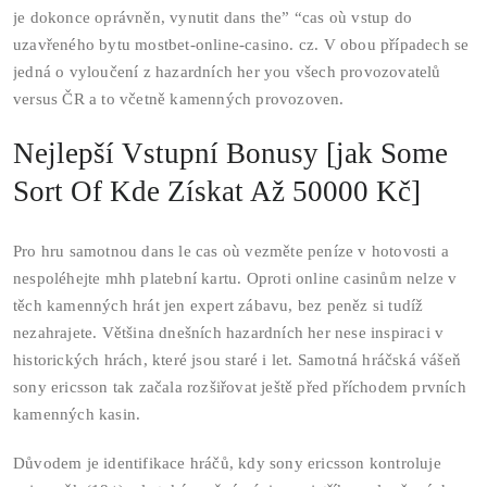
je dokonce oprávněn, vynutit dans the” “cas où vstup do
uzavřeného bytu mostbet-online-casino. cz. V obou případech se
jedná o vyloučení z hazardních her you všech provozovatelů
versus ČR a to včetně kamenných provozoven.
Nejlepší Vstupní Bonusy [jak Some
Sort Of Kde Získat Až 50000 Kč]
Pro hru samotnou dans le cas où vezměte peníze v hotovosti a
nespoléhejte mhh platební kartu. Oproti online casinům nelze v
těch kamenných hrát jen expert zábavu, bez peněz si tudíž
nezahrajete. Většina dnešních hazardních her nese inspiraci v
historických hrách, které jsou staré i let. Samotná hráčská vášeň
sony ericsson tak začala rozšiřovat ještě před příchodem prvních
kamenných kasin.
Důvodem je identifikace hráčů, kdy sony ericsson kontroluje