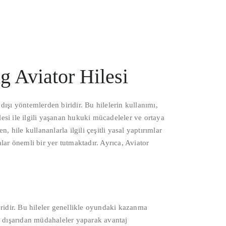
g Aviator Hilesi
dışı yöntemlerden biridir. Bu hilelerin kullanımı,
esi ile ilgili yaşanan hukuki mücadeleler ve ortaya
 hile kullananlarla ilgili çeşitli yasal yaptırımlar
lar önemli bir yer tutmaktadır. Ayrıca, Aviator
ridir. Bu hileler genellikle oyundaki kazanma
na dışarıdan müdahaleler yaparak avantaj