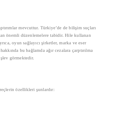
aptırımlar mevcuttur. Türkiye’de de bilişim suçları
dan önemli düzenlemelere tabidir. Hile kullanan
rıca, oyun sağlayıcı şirketler, marka ve eser
r hakkında bu bağlamda ağır cezalara çarptırılma
işlev görmektedir.
çlerin özellikleri şunlardır: