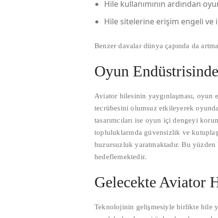
Hile kullanımının ardından oyun 
Hile sitelerine erişim engeli ve 
Benzer davalar dünya çapında da artmak
Oyun Endüstrisindek
Aviator hilesinin yaygınlaşması, oyun 
tecrübesini olumsuz etkileyerek oyunda
tasarımcıları ise oyun içi dengeyi koru
topluluklarında güvensizlik ve kutupl
huzursuzluk yaratmaktadır. Bu yüzden b
hedeflemektedir.
Gelecekte Aviator 
Teknolojinin gelişmesiyle birlikte hile