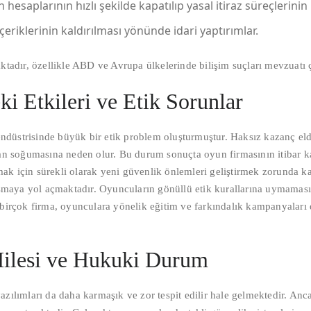
hesaplarının hızlı şekilde kapatılıp yasal itiraz süreçlerinin
içeriklerinin kaldırılması yönünde idari yaptırımlar.
tadır, özellikle ABD ve Avrupa ülkelerinde bilişim suçları mevzuatı
i Etkileri ve Etik Sorunlar
endüstrisinde büyük bir etik problem oluşturmuştur. Haksız kazanç el
n soğumasına neden olur. Bu durum sonuçta oyun firmasının itibar ka
mak için sürekli olarak yeni güvenlik önlemleri geliştirmek zorunda k
aşmaya yol açmaktadır. Oyuncuların gönüllü etik kurallarına uymamas
irçok firma, oyunculara yönelik eğitim ve farkındalık kampanyaları d
Hilesi ve Hukuki Durum
 yazılımları da daha karmaşık ve zor tespit edilir hale gelmektedir. An