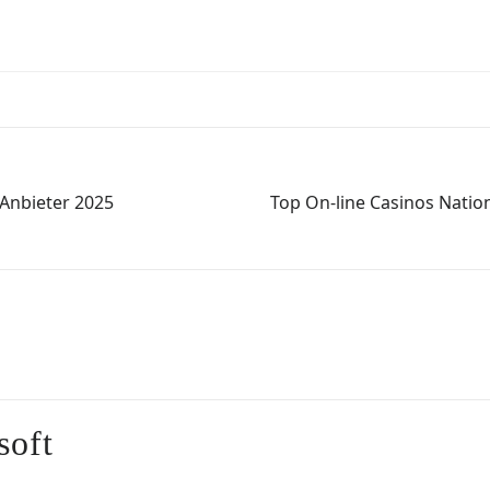
 Anbieter 2025
Top On-line Casinos Natio
soft