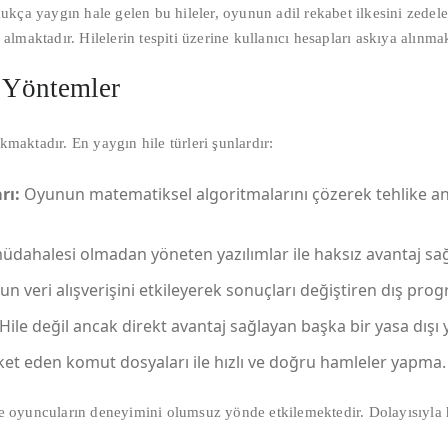
dukça yaygın hale gelen bu hileler, oyunun adil rekabet ilkesini zede
ler almaktadır. Hilelerin tespiti üzerine kullanıcı hesapları askıya alı
n Yöntemler
çıkmaktadır. En yaygın hile türleri şunlardır:
rı:
Oyunun matematiksel algoritmalarını çözerek tehlike a
dahalesi olmadan yöneten yazılımlar ile haksız avantaj sa
 veri alışverişini etkileyerek sonuçları değiştiren dış prog
Hile değil ancak direkt avantaj sağlayan başka bir yasa dışı
t eden komut dosyaları ile hızlı ve doğru hamleler yapma.
ve oyuncuların deneyimini olumsuz yönde etkilemektedir. Dolayısıyla