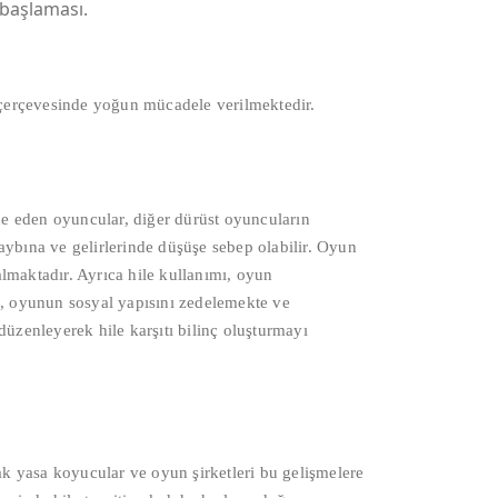
 başlaması.
 çerçevesinde yoğun mücadele verilmektedir.
de eden oyuncular, diğer dürüst oyuncuların
ybına ve gelirlerinde düşüşe sebep olabilir. Oyun
almaktadır. Ayrıca hile kullanımı, oyun
ı, oyunun sosyal yapısını zedelemekte ve
üzenleyerek hile karşıtı bilinç oluşturmayı
cak yasa koyucular ve oyun şirketleri bu gelişmelere