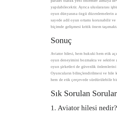
paralel olarak yeni önlemler almaya dev
yapılabilecektir. Ayrıca uluslararası işb
oyun dünyasına özgü düzenlemelerin art
sayede adil oyun ortamı korunabilir ve 
biçimde gelişmesi kritik önem taşımakta
Sonuç
Aviator hilesi, hem hukuki hem etik aç
oyun deneyimini bozmakta ve sektöre za
oyun şirketleri de güvenlik önlemlerini 
Oyuncuların bilinçlendirilmesi ve hile
hem de etik çerçevede sürdürülebilir bi
Sık Sorulan Sorula
1. Aviator hilesi nedir?