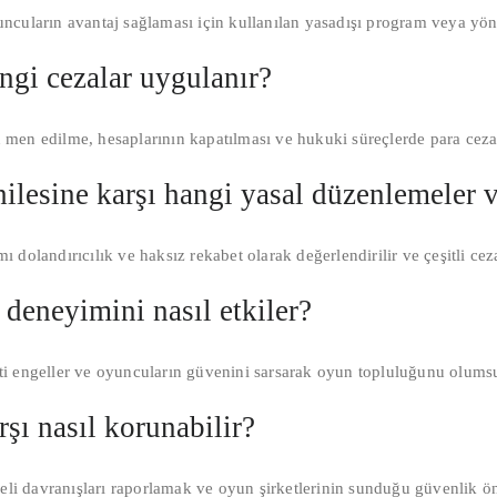
uncuların avantaj sağlaması için kullanılan yasadışı program veya yön
angi cezalar uygulanır?
 men edilme, hesaplarının kapatılması ve hukuki süreçlerde para cezası
hilesine karşı hangi yasal düzenlemeler 
ı dolandırıcılık ve haksız rekabet olarak değerlendirilir ve çeşitli cez
 deneyimini nasıl etkiler?
ti engeller ve oyuncuların güvenini sarsarak oyun topluluğunu olumsu
şı nasıl korunabilir?
li davranışları raporlamak ve oyun şirketlerinin sunduğu güvenlik ö