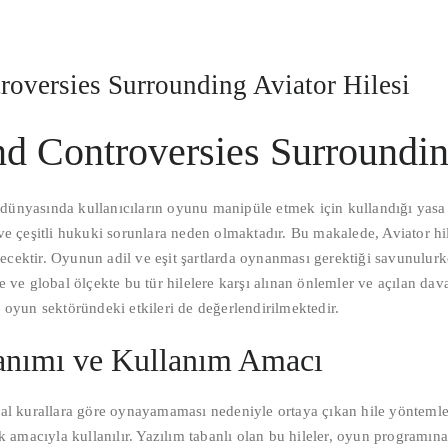
roversies Surrounding Aviator Hilesi
nd Controversies Surroundin
n dünyasında kullanıcıların oyunu manipüle etmek için kullandığı yasa 
e çeşitli hukuki sorunlara neden olmaktadır. Bu makalede, Aviator hil
necektir. Oyunun adil ve eşit şartlarda oynanması gerektiği savunulurken,
 ve global ölçekte bu tür hilelere karşı alınan önlemler ve açılan dava
ve oyun sektöründeki etkileri de değerlendirilmektedir.
Tanımı ve Kullanım Amacı
al kurallara göre oynayamaması nedeniyle ortaya çıkan hile yöntemle
k amacıyla kullanılır. Yazılım tabanlı olan bu hileler, oyun programı