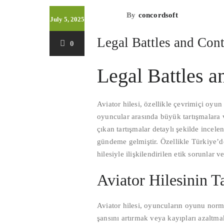
By
concordsoft
July 5, 2025
Legal Battles and Cont
0
Legal Battles a
Aviator hilesi, özellikle çevrimiçi oyu
oyuncular arasında büyük tartışmalara v
çıkan tartışmalar detaylı şekilde incele
gündeme gelmiştir. Özellikle Türkiye’de
hilesiyle ilişkilendirilen etik sorunlar 
Aviator Hilesinin 
Aviator hilesi, oyuncuların oyunu norm
şansını artırmak veya kayıpları azaltma