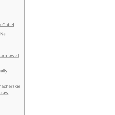
h Gobet
 Na
Darmowe I
ally
macherskie
rsów