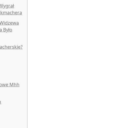
 Wygrał
Bukmachera
 Widzewa
 Było
acherskie?
rtowe Mhh
h