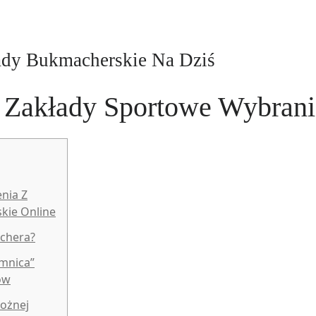
łady Bukmacherskie Na Dziś
 Zakłady Sportowe Wybran
nia Z
kie Online
chera?
mnica”
ów
Nożnej