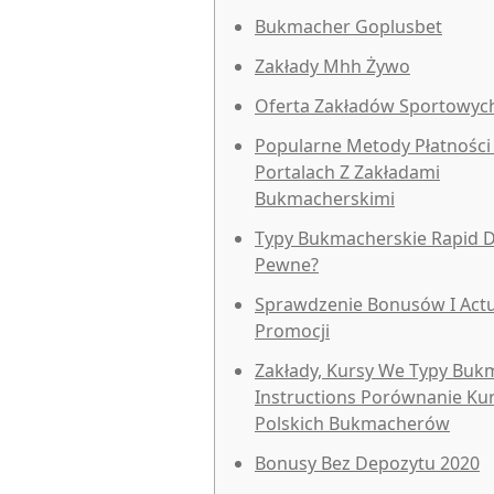
Bukmacher Goplusbet
Zakłady Mhh Żywo
Oferta Zakładów Sportowyc
Popularne Metody Płatności
Portalach Z Zakładami
Bukmacherskimi
Typy Bukmacherskie Rapid 
Pewne?
Sprawdzenie Bonusów I Actu
Promocji
Zakłady, Kursy We Typy Buk
Instructions Porównanie Ku
Polskich Bukmacherów
Bonusy Bez Depozytu 2020