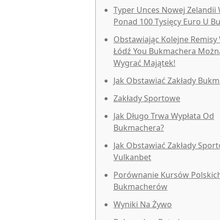
Typer Unces Nowej Zelandii
Ponad 100 Tysięcy Euro U 
Obstawiając Kolejne Remisy
Łódź You Bukmachera Można
Wygrać Majątek!
Jak Obstawiać Zakłady Bukm
Zakłady Sportowe
Jak Długo Trwa Wypłata Od
Bukmachera?
Jak Obstawiać Zakłady Spo
Vulkanbet
Porównanie Kursów Polskic
Bukmacherów
Wyniki Na Żywo