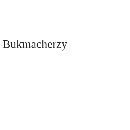
i Bukmacherzy