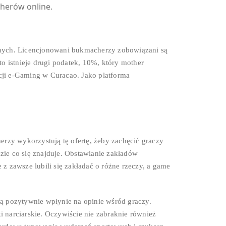
herów online.
nych. Licencjonowani bukmacherzy zobowiązani są
 istnieje drugi podatek, 10%, który mother
ji e-Gaming w Curacao. Jako platforma
rzy wykorzystują tę ofertę, żeby zachęcić graczy
zie co się znajduje. Obstawianie zakładów
z zawsze lubili się zakładać o różne rzeczy, a game
ią pozytywnie wpłynie na opinie wśród graczy.
i narciarskie. Oczywiście nie zabraknie również