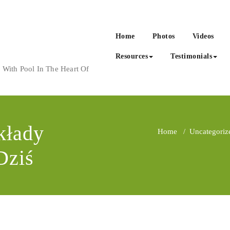
Home
Photos
Videos
Resources
Testimonials
 With Pool In The Heart Of
kłady
Home
/
Uncategoriz
Dziś