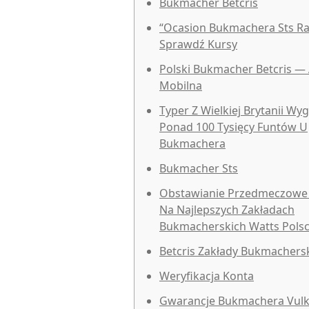
Bukmacher Betcris
“Ocasion Bukmachera Sts Ra
Sprawdź Kursy
Polski Bukmacher Betcris — 
Mobilna
Typer Z Wielkiej Brytanii Wy
Ponad 100 Tysięcy Funtów U
Bukmachera
Bukmacher Sts
Obstawianie Przedmeczowe
Na Najlepszych Zakładach
Bukmacherskich Watts Polsc
Betcris Zakłady Bukmachers
Weryfikacja Konta
Gwarancje Bukmachera Vul