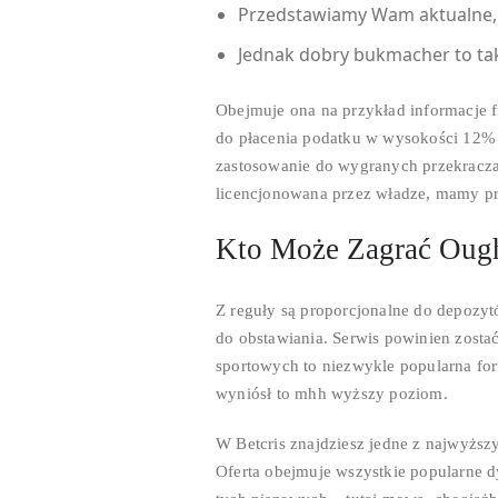
Przedstawiamy Wam aktualne,
Jednak dobry bukmacher to taki
Obejmuje ona na przykład informacje
do płacenia podatku w wysokości 12% o
zastosowanie do wygranych przekracza
licencjonowana przez władze, mamy pr
Kto Może Zagrać Oug
Z reguły są proporcjonalne do depozyt
do obstawiania. Serwis powinien zosta
sportowych to niezwykle popularna form
wyniósł to mhh wyższy poziom.
W Betcris znajdziesz jedne z najwyższ
Oferta obejmuje wszystkie popularne d