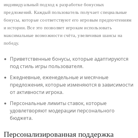
индивидуальный подход к разработке бонусных
предложений. Каждый пользователь получает специальные
бонусы, которые соответствуют его игровым предпочтениям
и истории. Все это позволяет игрокам использовать
максимальные возможности счёта, увеличивая шансы на
победу.
Приветственные бонусы, которые адаптируются
под стиль игры пользователя.
Ежедневные, еженедельные и месячные
предложения, которые изменяются в зависимости
от активности игрока.
Персональные лимиты ставок, которые
удовлетворяют модерации персонального
бюджета.
Персонализированная поддержка