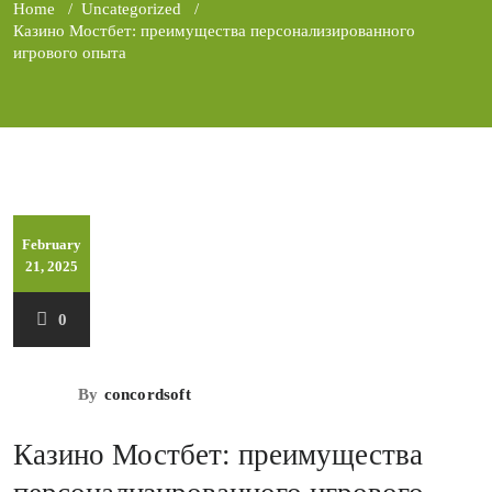
Home
/
Uncategorized
/
Казино Мостбет: преимущества персонализированного
игрового опыта
February
21, 2025
0
By
concordsoft
Казино Мостбет: преимущества