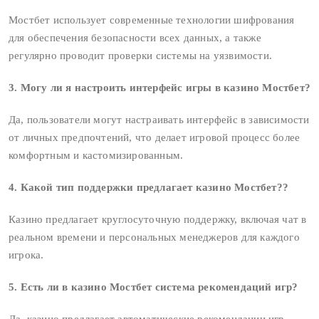
Мостбет использует современные технологии шифрования
для обеспечения безопасности всех данных, а также
регулярно проводит проверки системы на уязвимости.
3. Могу ли я настроить интерфейс игры в казино Мостбет?
Да, пользователи могут настраивать интерфейс в зависимости
от личных предпочтений, что делает игровой процесс более
комфортным и кастомизированным.
4. Какой тип поддержки предлагает казино Мостбет??
Казино предлагает круглосуточную поддержку, включая чат в
реальном времени и персональных менеджеров для каждого
игрока.
5. Есть ли в казино Мостбет система рекомендаций игр?