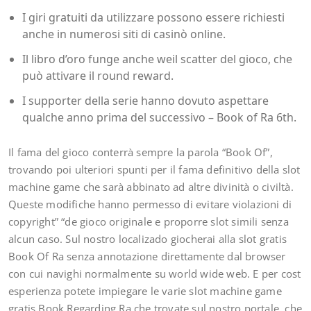
I giri gratuiti da utilizzare possono essere richiesti
anche in numerosi siti di casinò online.
Il libro d’oro funge anche weil scatter del gioco, che
può attivare il round reward.
I supporter della serie hanno dovuto aspettare
qualche anno prima del successivo – Book of Ra 6th.
Il fama del gioco conterrà sempre la parola “Book Of”,
trovando poi ulteriori spunti per il fama definitivo della slot
machine game che sarà abbinato ad altre divinità o civiltà.
Queste modifiche hanno permesso di evitare violazioni di
copyright” “de gioco originale e proporre slot simili senza
alcun caso. Sul nostro localizado giocherai alla slot gratis
Book Of Ra senza annotazione direttamente dal browser
con cui navighi normalmente su world wide web. E per cost
esperienza potete impiegare le varie slot machine game
gratis Book Regarding Ra che trovate sul nostro portale, che