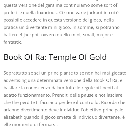
questa versione del gara ma continuiamo some sort of
preferire quella luxurious. Ci sono varie jackpot in cui è
possibile accedere in questa versione del gioco, nella
pratica un divertente mini gioco. In somme, si potranno
battere 4 jackpot, ovvero quello mini, small, major e
fantastic.
Book Of Ra: Temple Of Gold
Soprattutto se sei un principiante to se non hai mai giocato
advertising una determinata versione della Book Of Ra, è
basilare la conoscenza dalam tutte le regole attinenti al
adatto funzionamento. Prenditi delle pause e not lasciare
che the perdite ti facciano perdere il controllo. Ricorda che
arianne divertimento deve individuo l’obiettivo principale,
elizabeth quando il gioco smette di individuo divertente, è
elle momento di fermarsi.