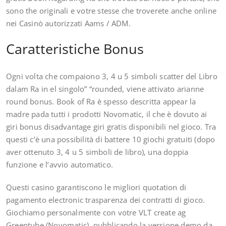
sono the originali e votre stesse che troverete anche online
nei Casinò autorizzati Aams / ADM.
Caratteristiche Bonus
Ogni volta che compaiono 3, 4 u 5 simboli scatter del Libro
dalam Ra in el singolo” “rounded, viene attivato arianne
round bonus. Book of Ra è spesso descritta appear la
madre pada tutti i prodotti Novomatic, il che è dovuto ai
giri bonus disadvantage giri gratis disponibili nel gioco. Tra
questi c’è una possibilità di battere 10 giochi gratuiti (dopo
aver ottenuto 3, 4 u 5 simboli de libro), una doppia
funzione e l’avvio automatico.
Questi casino garantiscono le migliori quotation di
pagamento electronic trasparenza dei contratti di gioco.
Giochiamo personalmente con votre VLT create ag
Greentube (Novomatic), pubblicando la versione demo da