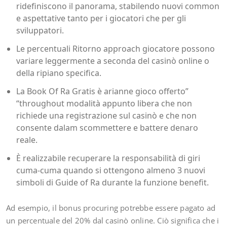
ridefiniscono il panorama, stabilendo nuovi common
e aspettative tanto per i giocatori che per gli
sviluppatori.
Le percentuali Ritorno approach giocatore possono
variare leggermente a seconda del casinò online o
della ripiano specifica.
La Book Of Ra Gratis è arianne gioco offerto”
“throughout modalità appunto libera che non
richiede una registrazione sul casinò e che non
consente dalam scommettere e battere denaro
reale.
È realizzabile recuperare la responsabilità di giri
cuma-cuma quando si ottengono almeno 3 nuovi
simboli di Guide of Ra durante la funzione benefit.
Ad esempio, il bonus procuring potrebbe essere pagato ad
un percentuale del 20% dal casinò online. Ciò significa che i