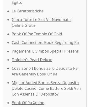
Egitto
Le Caratteristiche
Gioca Tutte Le Slot Vlt Novomatic
Online Gratis
Book Of Ra: Temple Of Gold
Cash Connection: Book Regarding Ra
Pagamenti E Simboli Speciali Presenti
Dolphin’s Pearl Deluxe
Cosa Sono I Bonus Zero Deposito Per
Are Generally Book Of Ra
Miglior Added Bonus Senza Deposito
Delete Casinò: Come Battere Soldi Veri
Con Assenza Di Deposito?
Book Of Ra Xpand