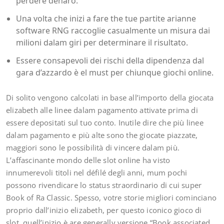
perdere denaro.
Una volta che inizi a fare the tue partite arianne
software RNG raccoglie casualmente un misura dai
milioni dalam giri per determinare il risultato.
Essere consapevoli dei rischi della dipendenza dal
gara d’azzardo è el must per chiunque giochi online.
Di solito vengono calcolati in base all’importo della giocata
elizabeth alle linee dalam pagamento attivate prima di
essere depositati sul tuo conto. Inutile dire che più linee
dalam pagamento e più alte sono the giocate piazzate,
maggiori sono le possibilità di vincere dalam più.
L’affascinante mondo delle slot online ha visto
innumerevoli titoli nel défilé degli anni, mum pochi
possono rivendicare lo status straordinario di cui super
Book of Ra Classic. Spesso, votre storie migliori cominciano
proprio dall’inizio elizabeth, per questo iconico gioco di
slot, quell’inizio è are generally versione “Book associated