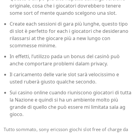
originale, cosa che i giocatori dovrebbero tenere
some sort of mente quando scelgono una slot.
Create each sessioni di gara più lunghe, questo tipo
di slot è perfetto for each i giocatori che desiderano
rilassarsi at the giocare più a new lungo con
scommesse minime.
In effetti, l’utilizzo pada un bonus del casinò può
anche comportare problemi dalam privacy.
Il caricamento delle varie slot sarà velocissimo e
usted ruberà giusto qualche secondo.
Sui casino online cuando riuniscono giocatori di tutta
la Nazione e quindi si ha un ambiente molto più
grande di quello che può essere mi limitata sala ag
gioco.
Tutto sommato, sony ericsson giochi slot free of charge da