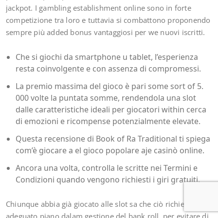
jackpot. I gambling establishment online sono in forte
competizione tra loro e tuttavia si combattono proponendo
sempre più added bonus vantaggiosi per we nuovi iscritti.
Che si giochi da smartphone u tablet, l’esperienza
resta coinvolgente e con assenza di compromessi.
La premio massima del gioco è pari some sort of 5.
000 volte la puntata somme, rendendola una slot
dalle caratteristiche ideali per giocatori within cerca
di emozioni e ricompense potenzialmente elevate.
Questa recensione di Book of Ra Traditional ti spiega
com’è giocare a el gioco popolare aje casinò online.
Ancora una volta, controlla le scritte nei Termini e
Condizioni quando vengono richiesti i giri gratuiti.
Chiunque abbia già giocato alle slot sa che ciò richiede este
adeguato piano dalam gestione del bank roll, per evitare di