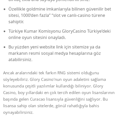
Özellikle goldmine imkanlarıyla bilinen güvenilir bet
sitesi, 1000’den fazla” “slot ve canlı-casino türene
sahiptir.
Türkiye Kumar Komisyonu GloryCasino Türkiye’deki
online oyun sitesini onayladı.
Bu yüzden yeni website link için sitemize ya da
markanın resmi sosyal medya hesaplarına göz
atabilirsiniz.
Ancak aralarındaki tek farkın RNG sistemi olduğunu
söyleyebiliriz. Glory Casino’nun oyun adaletini sağlama
konusunda çeşitli yazılımlar kullandığı biliniyor. Glory
Casino, boy yıllardaki en çok tercih edilen oyun lisanslarının
başında gelen Curacao lisansıyla güvenliğini sağlıyor. Bu
lisansa sahip olan sitelerde, gönül rahatlığıyla bahis
oynayabilirsiniz.