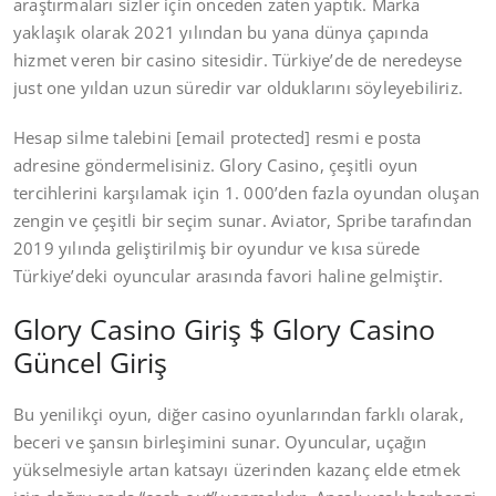
araştırmaları sizler için önceden zaten yaptık. Marka
yaklaşık olarak 2021 yılından bu yana dünya çapında
hizmet veren bir casino sitesidir. Türkiye’de de neredeyse
just one yıldan uzun süredir var olduklarını söyleyebiliriz.
Hesap silme talebini [email protected] resmi e posta
adresine göndermelisiniz. Glory Casino, çeşitli oyun
tercihlerini karşılamak için 1. 000’den fazla oyundan oluşan
zengin ve çeşitli bir seçim sunar. Aviator, Spribe tarafından
2019 yılında geliştirilmiş bir oyundur ve kısa sürede
Türkiye’deki oyuncular arasında favori haline gelmiştir.
Glory Casino Giriş $ Glory Casino
Güncel Giriş
Bu yenilikçi oyun, diğer casino oyunlarından farklı olarak,
beceri ve şansın birleşimini sunar. Oyuncular, uçağın
yükselmesiyle artan katsayı üzerinden kazanç elde etmek