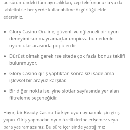
pc sürümündeki tüm ayrıcalıkları, cep telefonunuzla ya da
tabletinizle her yerde kullanabilme özgürlüğü elde
edersiniz.
Glory Casino On-line, güvenli ve eğlenceli bir oyun
deneyimi sunmayı amaçlar empieza bu nedenle
oyuncular arasında popülerdir.
Dürüst olmak gerekirse sitede çok fazla bonus teklifi
bulunmuyor.
Glory Casino giriş yaptıktan sonra sizi sade ama
işlevsel bir arayüz karşılar.
Bir diğer nokta ise, yine slotlar sayfasında yer alan
filtreleme seçeneğidir.
Hayır, bir Beauty Casino Türkiye oyun oynamak için giriş
yapın. Giriş yapmadan oyun özelliklerine erişemez veya
para yatıramazsınız. Bu süre içerisinde yaptığımız