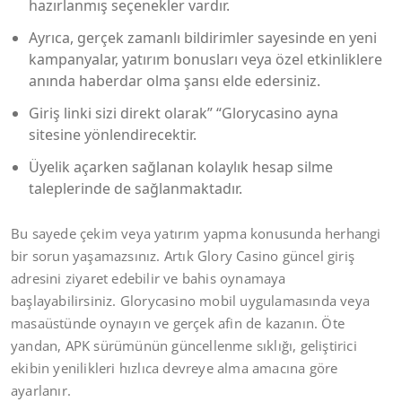
hazırlanmış seçenekler vardır.
Ayrıca, gerçek zamanlı bildirimler sayesinde en yeni
kampanyalar, yatırım bonusları veya özel etkinliklere
anında haberdar olma şansı elde edersiniz.
Giriş linki sizi direkt olarak” “Glorycasino ayna
sitesine yönlendirecektir.
Üyelik açarken sağlanan kolaylık hesap silme
taleplerinde de sağlanmaktadır.
Bu sayede çekim veya yatırım yapma konusunda herhangi
bir sorun yaşamazsınız. Artık Glory Casino güncel giriş
adresini ziyaret edebilir ve bahis oynamaya
başlayabilirsiniz. Glorycasino mobil uygulamasında veya
masaüstünde oynayın ve gerçek afin de kazanın. Öte
yandan, APK sürümünün güncellenme sıklığı, geliştirici
ekibin yenilikleri hızlıca devreye alma amacına göre
ayarlanır.