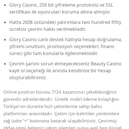
Glory Casino, 256 bit şifreleme protokolü ve SSL
sertifikası ile oyuncuları koruma altına almıştır.
Hatta 260₺ üstündeki yatırımlara two hundred fifity
ücretsiz çevrim hakkı verilmektedir.
Glory Casino canlı destek hattıyla hesap doğrulama,
şifremi unuttum, promosyon seçenekleri, finans
süreci gibi tüm konularla ilgilenmektedir.
Çevrim şartını sorun etmeyecekseniz Beauty Casino
kayıt ol seçeneği ile anında kendinize bir hesap
oluşturabilirsiniz.
Online position bürosu 7/24 kazancınızı çekebileceğiniz
güvenilir adreslerdendir. Üstelik mobil ödeme kolaylığını
Türkiye’nin durante hızlı çekimlerine sahip bahis
platformları arasındadır. Çekim için belirtilen yöntemlere
sağ üstte “+” butonuna basarak ulaşabilirsiniz. Çevrimiçi
iddaa sitesi belgesiz çekim işlemleri sunsa weil bazı kişisel