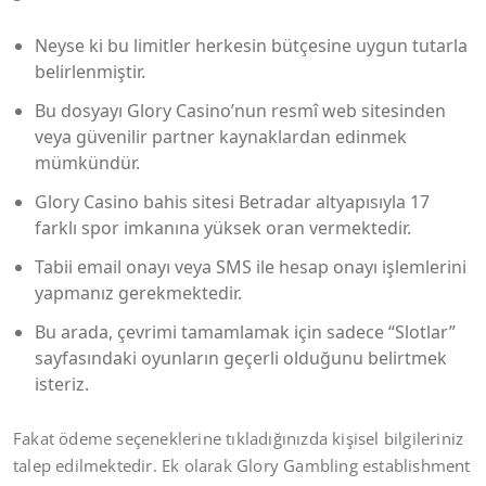
Neyse ki bu limitler herkesin bütçesine uygun tutarla
belirlenmiştir.
Bu dosyayı Glory Casino’nun resmî web sitesinden
veya güvenilir partner kaynaklardan edinmek
mümkündür.
Glory Casino bahis sitesi Betradar altyapısıyla 17
farklı spor imkanına yüksek oran vermektedir.
Tabii email onayı veya SMS ile hesap onayı işlemlerini
yapmanız gerekmektedir.
Bu arada, çevrimi tamamlamak için sadece “Slotlar”
sayfasındaki oyunların geçerli olduğunu belirtmek
isteriz.
Fakat ödeme seçeneklerine tıkladığınızda kişisel bilgileriniz
talep edilmektedir. Ek olarak Glory Gambling establishment