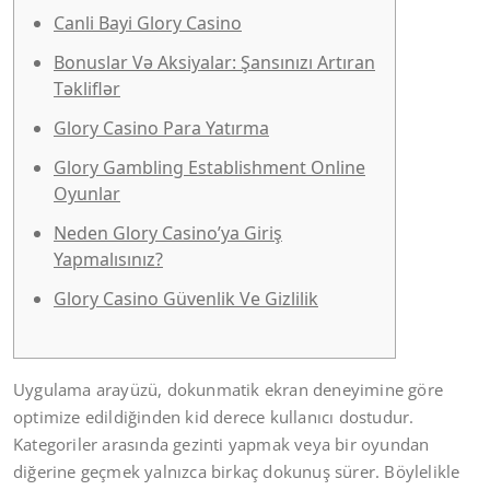
Canli Bayi̇ Glory Casino
Bonuslar Və Aksiyalar: Şansınızı Artıran
Təkliflər
Glory Casino Para Yatırma
Glory Gambling Establishment Online
Oyunlar
Neden Glory Casino’ya Giriş
Yapmalısınız?
Glory Casino Güvenlik Ve Gizlilik
Uygulama arayüzü, dokunmatik ekran deneyimine göre
optimize edildiğinden kid derece kullanıcı dostudur.
Kategoriler arasında gezinti yapmak veya bir oyundan
diğerine geçmek yalnızca birkaç dokunuş sürer. Böylelikle