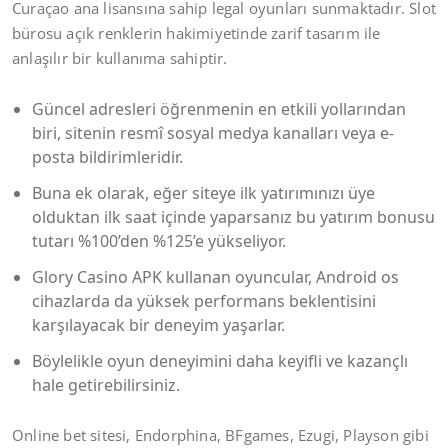
Curaçao ana lisansına sahip legal oyunları sunmaktadır. Slot
bürosu açık renklerin hakimiyetinde zarif tasarım ile
anlaşılır bir kullanıma sahiptir.
Güncel adresleri öğrenmenin en etkili yollarından
biri, sitenin resmî sosyal medya kanalları veya e-
posta bildirimleridir.
Buna ek olarak, eğer siteye ilk yatırımınızı üye
olduktan ilk saat içinde yaparsanız bu yatırım bonusu
tutarı %100’den %125’e yükseliyor.
Glory Casino APK kullanan oyuncular, Android os
cihazlarda da yüksek performans beklentisini
karşılayacak bir deneyim yaşarlar.
Böylelikle oyun deneyimini daha keyifli ve kazançlı
hale getirebilirsiniz.
Online bet sitesi, Endorphina, BFgames, Ezugi, Playson gibi