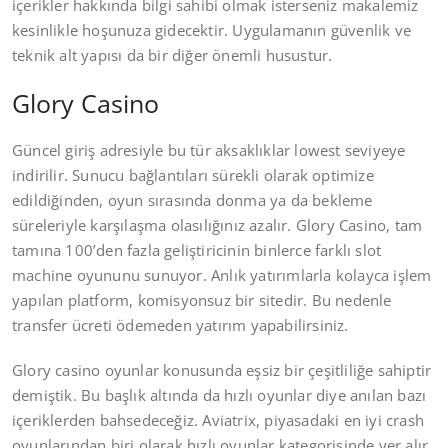
içerikler hakkında bilgi sahibi olmak isterseniz makalemiz
kesinlikle hoşunuza gidecektir. Uygulamanın güvenlik ve
teknik alt yapısı da bir diğer önemli husustur.
Glory Casino
Güncel giriş adresiyle bu tür aksaklıklar lowest seviyeye
indirilir. Sunucu bağlantıları sürekli olarak optimize
edildiğinden, oyun sırasında donma ya da bekleme
süreleriyle karşılaşma olasılığınız azalır. Glory Casino, tam
tamına 100’den fazla geliştiricinin binlerce farklı slot
machine oyununu sunuyor. Anlık yatırımlarla kolayca işlem
yapılan platform, komisyonsuz bir sitedir. Bu nedenle
transfer ücreti ödemeden yatırım yapabilirsiniz.
Glory casino oyunlar konusunda eşsiz bir çeşitliliğe sahiptir
demiştik. Bu başlık altında da hızlı oyunlar diye anılan bazı
içeriklerden bahsedeceğiz. Aviatrix, piyasadaki en iyi crash
oyunlarından biri olarak hızlı oyunlar kategorisinde yer alır.