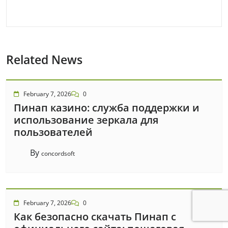
Related News
February 7, 2026
0
Пинап казино: служба поддержки и
использование зеркала для
пользователей
By
concordsoft
February 7, 2026
0
Как безопасно скачать Пинап с