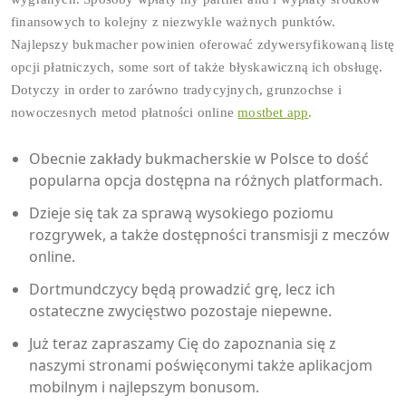
finansowych to kolejny z niezwykle ważnych punktów.
Najlepszy bukmacher powinien oferować zdywersyfikowaną listę
opcji płatniczych, some sort of także błyskawiczną ich obsługę.
Dotyczy in order to zarówno tradycyjnych, grunzochse i
nowoczesnych metod płatności online
mostbet app
.
Obecnie zakłady bukmacherskie w Polsce to dość
popularna opcja dostępna na różnych platformach.
Dzieje się tak za sprawą wysokiego poziomu
rozgrywek, a także dostępności transmisji z meczów
online.
Dortmundczycy będą prowadzić grę, lecz ich
ostateczne zwycięstwo pozostaje niepewne.
Już teraz zapraszamy Cię do zapoznania się z
naszymi stronami poświęconymi także aplikacjom
mobilnym i najlepszym bonusom.