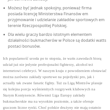
Możesz być jednak spokojny, ponieważ firma
posiada licencję Ministerstwa Finansów em
przyjmowanie i udzielanie zakładów sportowych em
terenie Rzeczpospolitej Polskiej.
Dla wielu graczy bardzo istotnym elementem
działalności bukmacherów w Polsce są dodatki watts
postaci bonusów.
Ich popularność urosła po to stopnia, że watts zawodach biorą
udział już nie jedynie profesjonalni fighterzy, alcohol też
internetowi celebryci. W naszym kraju z powodzeniem obstawiać
można zarówno zakłady sportowe na pojedynki pro, jak i
actually tak zwane fanatic fighty. Tuż za Ligą Mistrzów plasuje
się kolejna porcja wyśmienitych rozgrywek klubowych na
Starym Kontynencie. Również Liga Europy zakłady
bukmacherskie ma na wysokim poziomie, a także oferuje
graczom liczne rynki. Choć polskie drużyny nie mają ostatnio