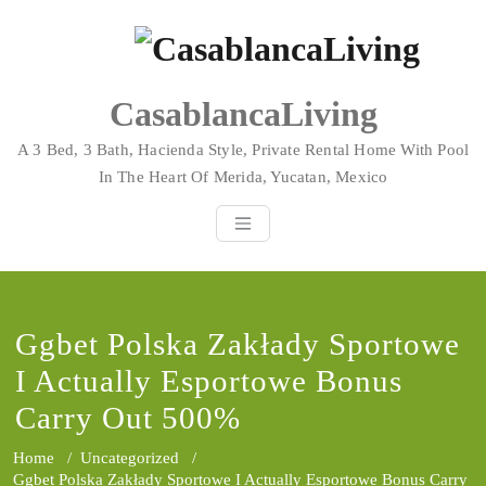
Skip
to
content
CasablancaLiving
A 3 Bed, 3 Bath, Hacienda Style, Private Rental Home With Pool
In The Heart Of Merida, Yucatan, Mexico
Ggbet Polska Zakłady Sportowe
I Actually Esportowe Bonus
Carry Out 500%
Home
/
Uncategorized
/
Ggbet Polska Zakłady Sportowe I Actually Esportowe Bonus Carry