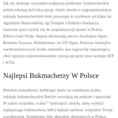
Jak się okazuje, wszystkie najlepsze platformy bukmacherskie
online oferują dziś taką opcję. Jeżeli chodzi o najpopularniejsze
zakłady bukmacherskie tenis pozostaje w czołówce od kilku lat.
Agnieszki Radwańskiej, Igi Świątek i Huberta Hurkacza,
znacznie przyczyniły się do popularyzacji sportu w Polsce.
Kibice znad Wisły chętnie obstawiają mecze Australian Open,
Rolanda Garrosa, Wimbledonu we US Open. Podczas turniejów
wielkoszlemowych liczba zakładów jest naprawdę imponująca,
choć sporym zainteresowaniem cieszą się także inne turnieje ATP
i WTA.
Najlepsi Bukmacherzy W Polsce
Pomimo stosunkowo krótkiego stażu na rodzimym rynku,
zakłady bukmacherskie Betcris rozwijają się prężnie i sprawnie.
W takim wypadku, warto” “poświęcić chwilę, żeby wybrać
najlepszego bukmachera, który będzie spełniać wszystkie Twoje
oczekiwania. Kompletną listę aktualnie dostępnych w Polsce