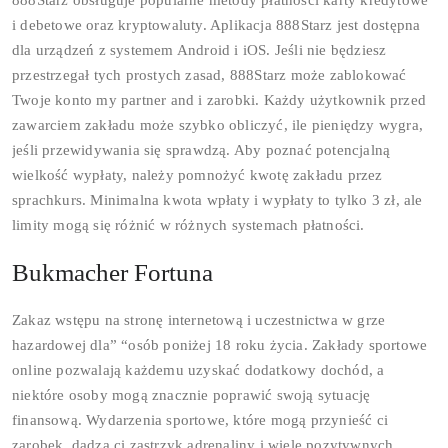
888Starz obsługuje popularne metody płatności karty kredytowe
i debetowe oraz kryptowaluty. Aplikacja 888Starz jest dostępna
dla urządzeń z systemem Android i iOS. Jeśli nie będziesz
przestrzegał tych prostych zasad, 888Starz może zablokować
Twoje konto my partner and i zarobki. Każdy użytkownik przed
zawarciem zakładu może szybko obliczyć, ile pieniędzy wygra,
jeśli przewidywania się sprawdzą. Aby poznać potencjalną
wielkość wypłaty, należy pomnożyć kwotę zakładu przez
sprachkurs. Minimalna kwota wpłaty i wypłaty to tylko 3 zł, ale
limity mogą się różnić w różnych systemach płatności.
Bukmacher Fortuna
Zakaz wstępu na stronę internetową i uczestnictwa w grze
hazardowej dla” “osób poniżej 18 roku życia. Zakłady sportowe
online pozwalają każdemu uzyskać dodatkowy dochód, a
niektóre osoby mogą znacznie poprawić swoją sytuację
finansową. Wydarzenia sportowe, które mogą przynieść ci
zarobek, dadzą ci zastrzyk adrenaliny i wiele pozytywnych