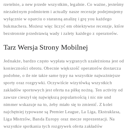
rzetelnie, a new przede wszystkim, legalnie. Co ważne, jesteśmy
niezależnym podmiotem i actually nasze recenzje podejmujemy
wyłącznie w oparciu o staranną analizę i grę you każdego
bukmachera. Możesz więc liczyć em obiektywne recenzje, które
bezstronnie przedstawią wady i zalety każdego z operatorów.
Tarz Wersja Strony Mobilnej
Jednakże, bardzo często wypłata wygranych uzależniona jest od
konieczności obrotu. Obecnie większość operatorów dostarcza
podobne, o ile nie takie same typy na wszystkie najważniejsze
sporty oraz rozgrywki. Oczywiście wizytówką wszystkich
zakładów sportowych jest oferta na piłkę nożną. Ten activity od
zawsze cieszył się największą popularnością i nic nie und
nimmer wskazuje na to, żeby miało się to zmienić. Z kolei
najchętniej typowane są Premier League, La Liga, Ekstraklasa,
Liga Mistrzów, Banda Europy oraz mecze reprezentacji. Na
wszystkie spotkania tych rozgrywek oferta zakładów