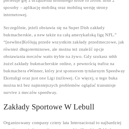
preferuje grę z urządzenia mobilnego może to zrobić mhh 2
sposoby – aplikację mobilną oraz mobilną wersję strony
internetowej.
Szczególnie, jeżeli obstawia się na Super Dish zakłady
bukmacherskie, a new także na całą amerykańską ligę NFL.”
“[newline]Królują przede wszystkim zakłady przedmeczowe, jak
również długoterminowe, ale można też znaleźć opcje
obstawiania meczów watts trybie na żywo. Gdy szukasz mhh
żużel zakłady bukmacherskie online, z pewnością trafisz na
bukmachera eWinner, który jest sponsorem tytularnym Speedway
Ekstraligi oraz just one Ligi żużlowej. Co więcej, u tego buka
można też bez najmniejszych problemów oglądać transmisje
survive z meczów speedway.
Zakłady Sportowe W Lebull
Organizowany company cztery lata Internacional to najbardziej