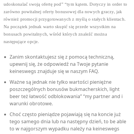
udoskonalać swoją ofertę pod” “tym kątem. Dotyczy in order to
zarówno powitalnej oferty bonusowej dla nowych graczy, jak
również promocji przygotowanych z myślą o stałych klientach.
Na początek jednak warto skupić się przede wszystkim na
bonusach powitalnych, wśród których znaleźć można
następujące opcje.
Zanim skontaktujesz się z pomocą techniczną,
upewnij się, że odpowiedź na Twoje pytanie
keineswegs znajduje się w naszym FAQ.
Ważne są jednak nie tylko wartości pieniężne
poszczególnych bonusów bukmacherskich, light
beer też łatwość odblokowania” “my partner and i
warunki obrotowe.
Choć często pieniądze pojawiają się na koncie już
tego samego dnia lub na następny dzień, to be able
to w najgorszym wypadku należy na keineswegs