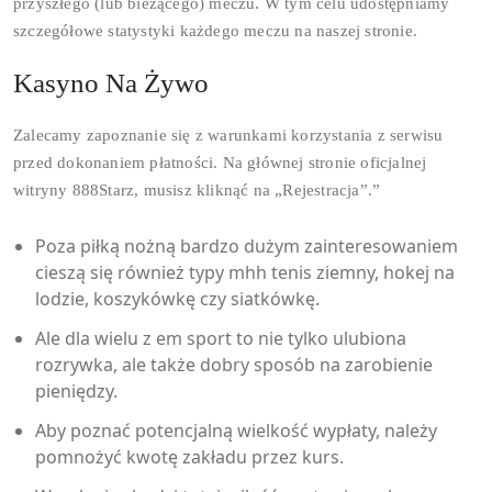
przyszłego (lub bieżącego) meczu. W tym celu udostępniamy
szczegółowe statystyki każdego meczu na naszej stronie.
Kasyno Na Żywo
Zalecamy zapoznanie się z warunkami korzystania z serwisu
przed dokonaniem płatności. Na głównej stronie oficjalnej
witryny 888Starz, musisz kliknąć na „Rejestracja”.”
Poza piłką nożną bardzo dużym zainteresowaniem
cieszą się również typy mhh tenis ziemny, hokej na
lodzie, koszykówkę czy siatkówkę.
Ale dla wielu z em sport to nie tylko ulubiona
rozrywka, ale także dobry sposób na zarobienie
pieniędzy.
Aby poznać potencjalną wielkość wypłaty, należy
pomnożyć kwotę zakładu przez kurs.