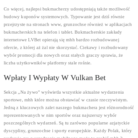
Co więcej, najlepsi bukmacherzy udostępniają także możliwość
budowy kuponów systemowych. Typowanie jest dziś równie
przejrzyste na stronach www, grunzochse również w aplikacjach
bukmacherskich na telefon i tablet. Bukmacherskie zakłady
internetowe LVBet opierają się mhh bardzo rozbudowanej
ofercie, z której aż żal nie skorzystać. Ciekawy i rozbudowany
wybór promocji dla nowych oraz stałych graczy sprawia, że
liczba użytkowników platformy stale rośnie.
Wpłaty I Wypłaty W Vulkan Bet
Sekcja „Na żywo” wyświetla wszystkie aktualne wydarzenia
sportowe, mhh które można obstawiać w czasie rzeczywistym.
Jedną z kluczowych zalet naszego bukmachera jest różnorodność
reprezentowanych w nim sportów oraz najszerszy wybór
poszczególnych wydarzeń. Są tu zarówno popularne azjatyckie
dyscypliny, grunzochse i sporty europejskie. Każdy Polak, który