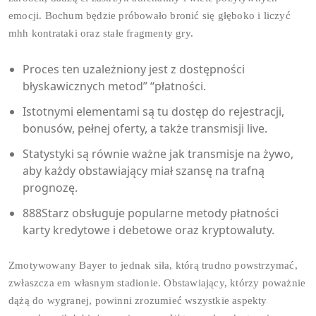
emocji. Bochum będzie próbowało bronić się głęboko i liczyć
mhh kontrataki oraz stałe fragmenty gry.
Proces ten uzależniony jest z dostępności
błyskawicznych metod” “płatności.
Istotnymi elementami są tu dostęp do rejestracji,
bonusów, pełnej oferty, a także transmisji live.
Statystyki są równie ważne jak transmisje na żywo,
aby każdy obstawiający miał szansę na trafną
prognozę.
888Starz obsługuje popularne metody płatności
karty kredytowe i debetowe oraz kryptowaluty.
Zmotywowany Bayer to jednak siła, którą trudno powstrzymać,
zwłaszcza em własnym stadionie. Obstawiający, którzy poważnie
dążą do wygranej, powinni zrozumieć wszystkie aspekty