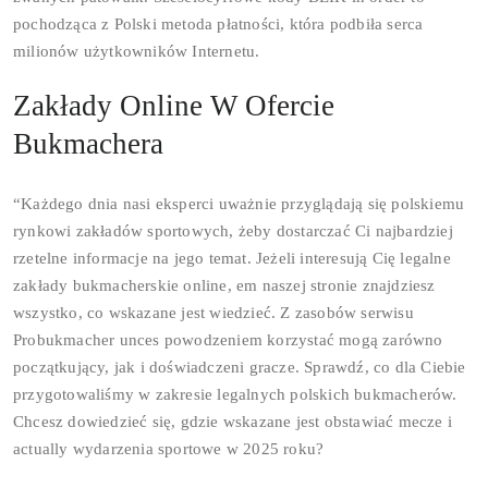
pochodząca z Polski metoda płatności, która podbiła serca
milionów użytkowników Internetu.
Zakłady Online W Ofercie
Bukmachera
“Każdego dnia nasi eksperci uważnie przyglądają się polskiemu
rynkowi zakładów sportowych, żeby dostarczać Ci najbardziej
rzetelne informacje na jego temat. Jeżeli interesują Cię legalne
zakłady bukmacherskie online, em naszej stronie znajdziesz
wszystko, co wskazane jest wiedzieć. Z zasobów serwisu
Probukmacher unces powodzeniem korzystać mogą zarówno
początkujący, jak i doświadczeni gracze. Sprawdź, co dla Ciebie
przygotowaliśmy w zakresie legalnych polskich bukmacherów.
Chcesz dowiedzieć się, gdzie wskazane jest obstawiać mecze i
actually wydarzenia sportowe w 2025 roku?