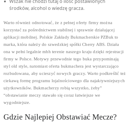
Wszak nie chodzi tutaj o ilość postawionych
środków, alcohol o wiedzę gracza.
Warto również odnotować, że z pełnej oferty firmy można
korzystać za pośrednictwem stabilnej i sprawnie działającej
aplikacji mobilnej. Polskie Zakłady Bukmacherskie PZBuk to
marka, która należy do szwedzkiej spółki Cherry ABS. Działa
ona w pełni legalnie mhh terenie naszego kraju dzięki rejestracji
firmy w Polsce. Motywy przewodnie tego buka przypominają
styl old style, natomiast oferta bukmachera jest wystarczająco
rozbudowana, aby ucieszyć nowych graczy. Warto podkreślić też
ciekawą formę programu lojalnościowego dla najaktywniejszych
użytkowników. Bukmacherzy robią wszystko, żeby”
“obstawianie meczy stawało się coraz łatwiejsze we
wygodniejsze.
Gdzie Najlepiej Obstawiać Mecze?