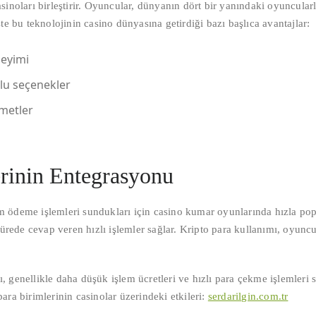
asinoları birleştirir. Oyuncular, dünyanın dört bir yanındaki oyuncular
şte bu teknolojinin casino dünyasına getirdiği bazı başlıca avantajlar:
neyimi
lu seçenekler
zmetler
erinin Entegrasyonu
im ödeme işlemleri sundukları için casino kumar oyunlarında hızla pop
a sürede cevap veren hızlı işlemler sağlar. Kripto para kullanımı, oyunc
ı, genellikle daha düşük işlem ücretleri ve hızlı para çekme işlemler
para birimlerinin casinolar üzerindeki etkileri:
serdarilgin.com.tr