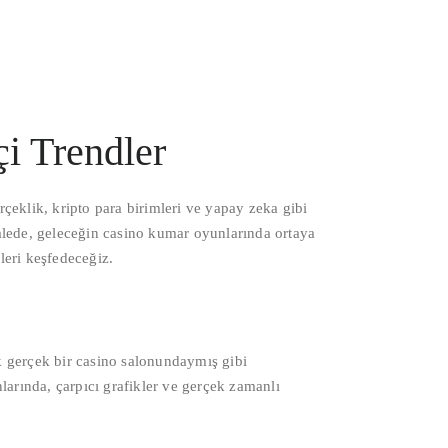
i Trendler
çeklik, kripto para birimleri ve yapay zeka gibi
kalede, geleceğin casino kumar oyunlarında ortaya
leri keşfedeceğiz.
k gerçek bir casino salonundaymış gibi
larında, çarpıcı grafikler ve gerçek zamanlı