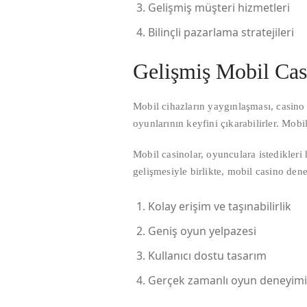
Gelişmiş müşteri hizmetleri
Bilinçli pazarlama stratejileri
Gelişmiş Mobil Ca
Mobil cihazların yaygınlaşması, casino o
oyunlarının keyfini çıkarabilirler. Mobi
Mobil casinolar, oyunculara istedikle
gelişmesiyle birlikte, mobil casino den
Kolay erişim ve taşınabilirlik
Geniş oyun yelpazesi
Kullanıcı dostu tasarım
Gerçek zamanlı oyun deneyimi