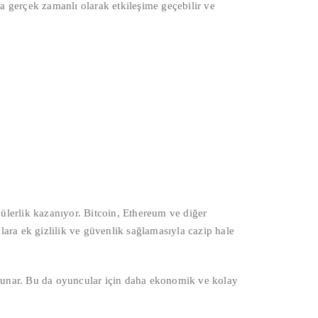
la gerçek zamanlı olarak etkileşime geçebilir ve
ülerlik kazanıyor. Bitcoin, Ethereum ve diğer
ulara ek gizlilik ve güvenlik sağlamasıyla cazip hale
i sunar. Bu da oyuncular için daha ekonomik ve kolay