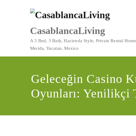
Skip
to
content
CasablancaLiving
A 3 Bed, 3 Bath, Hacienda Style, Private Rental Home
Merida, Yucatan, Mexico
Geleceğin Casino 
Oyunları: Yenilikçi 