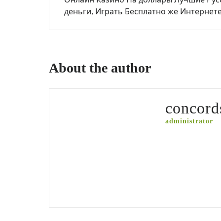
navigation
деньги, Играть Бесплатно же Интернете
About the author
concord
administrator