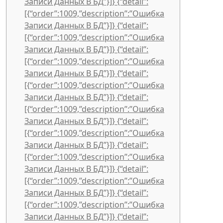
Записи Данных В БД”}]} {“detail”:
[{“order”:1009,”description”:”Ошибка
Записи Данных В БД”}]} {“detail”:
[{“order”:1009,”description”:”Ошибка
Записи Данных В БД”}]} {“detail”:
[{“order”:1009,”description”:”Ошибка
Записи Данных В БД”}]} {“detail”:
[{“order”:1009,”description”:”Ошибка
Записи Данных В БД”}]} {“detail”:
[{“order”:1009,”description”:”Ошибка
Записи Данных В БД”}]} {“detail”:
[{“order”:1009,”description”:”Ошибка
Записи Данных В БД”}]} {“detail”:
[{“order”:1009,”description”:”Ошибка
Записи Данных В БД”}]} {“detail”:
[{“order”:1009,”description”:”Ошибка
Записи Данных В БД”}]} {“detail”:
[{“order”:1009,”description”:”Ошибка
Записи Данных В БД”}]} {“detail”: