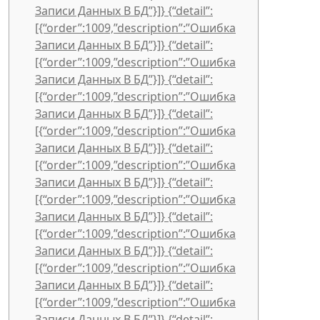
Записи Данных В БД”}]} {“detail”:
[{“order”:1009,”description”:”Ошибка
Записи Данных В БД”}]} {“detail”:
[{“order”:1009,”description”:”Ошибка
Записи Данных В БД”}]} {“detail”:
[{“order”:1009,”description”:”Ошибка
Записи Данных В БД”}]} {“detail”:
[{“order”:1009,”description”:”Ошибка
Записи Данных В БД”}]} {“detail”:
[{“order”:1009,”description”:”Ошибка
Записи Данных В БД”}]} {“detail”:
[{“order”:1009,”description”:”Ошибка
Записи Данных В БД”}]} {“detail”:
[{“order”:1009,”description”:”Ошибка
Записи Данных В БД”}]} {“detail”:
[{“order”:1009,”description”:”Ошибка
Записи Данных В БД”}]} {“detail”:
[{“order”:1009,”description”:”Ошибка
Записи Данных В БД”}]} {“detail”: