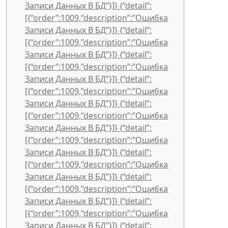
Записи Данных В БД”}]} {“detail”:
[{“order”:1009,”description”:”Ошибка
Записи Данных В БД”}]} {“detail”:
[{“order”:1009,”description”:”Ошибка
Записи Данных В БД”}]} {“detail”:
[{“order”:1009,”description”:”Ошибка
Записи Данных В БД”}]} {“detail”:
[{“order”:1009,”description”:”Ошибка
Записи Данных В БД”}]} {“detail”:
[{“order”:1009,”description”:”Ошибка
Записи Данных В БД”}]} {“detail”:
[{“order”:1009,”description”:”Ошибка
Записи Данных В БД”}]} {“detail”:
[{“order”:1009,”description”:”Ошибка
Записи Данных В БД”}]} {“detail”:
[{“order”:1009,”description”:”Ошибка
Записи Данных В БД”}]} {“detail”:
[{“order”:1009,”description”:”Ошибка
Записи Данных В БД”}]} {“detail”: