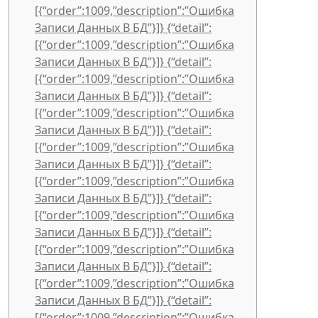
[{“order”:1009,”description”:”Ошибка
Записи Данных В БД”}]} {“detail”:
[{“order”:1009,”description”:”Ошибка
Записи Данных В БД”}]} {“detail”:
[{“order”:1009,”description”:”Ошибка
Записи Данных В БД”}]} {“detail”:
[{“order”:1009,”description”:”Ошибка
Записи Данных В БД”}]} {“detail”:
[{“order”:1009,”description”:”Ошибка
Записи Данных В БД”}]} {“detail”:
[{“order”:1009,”description”:”Ошибка
Записи Данных В БД”}]} {“detail”:
[{“order”:1009,”description”:”Ошибка
Записи Данных В БД”}]} {“detail”:
[{“order”:1009,”description”:”Ошибка
Записи Данных В БД”}]} {“detail”:
[{“order”:1009,”description”:”Ошибка
Записи Данных В БД”}]} {“detail”:
[{“order”:1009,”description”:”Ошибка