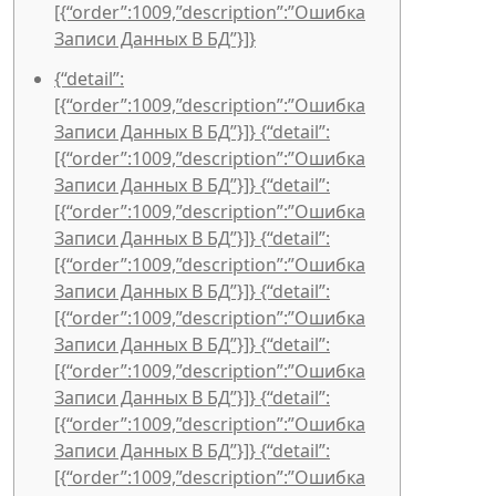
[{“order”:1009,”description”:”Ошибка
Записи Данных В БД”}]}
{“detail”:
[{“order”:1009,”description”:”Ошибка
Записи Данных В БД”}]} {“detail”:
[{“order”:1009,”description”:”Ошибка
Записи Данных В БД”}]} {“detail”:
[{“order”:1009,”description”:”Ошибка
Записи Данных В БД”}]} {“detail”:
[{“order”:1009,”description”:”Ошибка
Записи Данных В БД”}]} {“detail”:
[{“order”:1009,”description”:”Ошибка
Записи Данных В БД”}]} {“detail”:
[{“order”:1009,”description”:”Ошибка
Записи Данных В БД”}]} {“detail”:
[{“order”:1009,”description”:”Ошибка
Записи Данных В БД”}]} {“detail”:
[{“order”:1009,”description”:”Ошибка