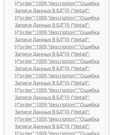
[{“order”:1009,”description”:”Ошибка
Записи Данных В БД”}]} {“detail”:
[{“order”:1009,”description”:”Ошибка
Записи Данных В БД”}]} {“detail”:
[{“order”:1009,”description”:”Ошибка
Записи Данных В БД”}]} {“detail”:
[{“order”:1009,”description”:”Ошибка
Записи Данных В БД”}]} {“detail”:
[{“order”:1009,”description”:”Ошибка
Записи Данных В БД”}]} {“detail”:
[{“order”:1009,”description”:”Ошибка
Записи Данных В БД”}]} {“detail”:
[{“order”:1009,”description”:”Ошибка
Записи Данных В БД”}]} {“detail”:
[{“order”:1009,”description”:”Ошибка
Записи Данных В БД”}]} {“detail”:
[{“order”:1009,”description”:”Ошибка
Записи Данных В БД”}]} {“detail”:
[{“order”:1009,”description”:”Ошибка