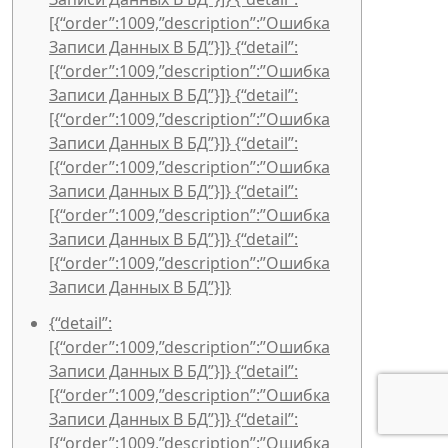
[{“order”:1009,”description”:”Ошибка
Записи Данных В БД”}]} {“detail”:
[{“order”:1009,”description”:”Ошибка
Записи Данных В БД”}]} {“detail”:
[{“order”:1009,”description”:”Ошибка
Записи Данных В БД”}]} {“detail”:
[{“order”:1009,”description”:”Ошибка
Записи Данных В БД”}]} {“detail”:
[{“order”:1009,”description”:”Ошибка
Записи Данных В БД”}]} {“detail”:
[{“order”:1009,”description”:”Ошибка
Записи Данных В БД”}]}
{“detail”:
[{“order”:1009,”description”:”Ошибка
Записи Данных В БД”}]} {“detail”:
[{“order”:1009,”description”:”Ошибка
Записи Данных В БД”}]} {“detail”:
[{“order”:1009,”description”:”Ошибка