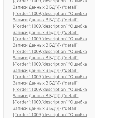
[{“order”:1009,”description”:”Ошибка
Записи Данных В БД”}]} {“detail”:
[{“order”:1009,”description”:”Ошибка
Записи Данных В БД”}]} {“detail”:
[{“order”:1009,”description”:”Ошибка
Записи Данных В БД”}]} {“detail”:
[{“order”:1009,”description”:”Ошибка
Записи Данных В БД”}]} {“detail”:
[{“order”:1009,”description”:”Ошибка
Записи Данных В БД”}]} {“detail”:
[{“order”:1009,”description”:”Ошибка
Записи Данных В БД”}]} {“detail”:
[{“order”:1009,”description”:”Ошибка
Записи Данных В БД”}]} {“detail”:
[{“order”:1009,”description”:”Ошибка
Записи Данных В БД”}]} {“detail”:
[{“order”:1009,”description”:”Ошибка
Записи Данных В БД”}]} {“detail”:
[{“order”:1009,”description”:”Ошибка