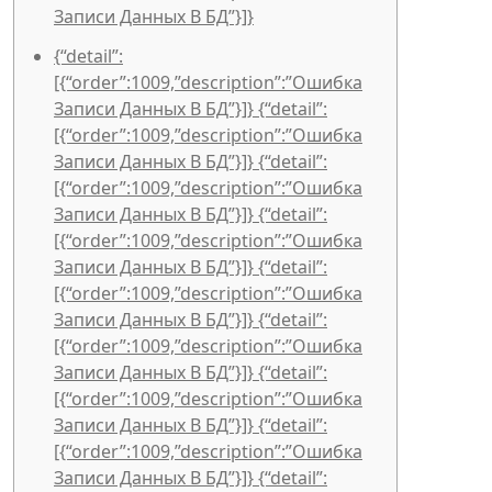
Записи Данных В БД”}]}
{“detail”:
[{“order”:1009,”description”:”Ошибка
Записи Данных В БД”}]} {“detail”:
[{“order”:1009,”description”:”Ошибка
Записи Данных В БД”}]} {“detail”:
[{“order”:1009,”description”:”Ошибка
Записи Данных В БД”}]} {“detail”:
[{“order”:1009,”description”:”Ошибка
Записи Данных В БД”}]} {“detail”:
[{“order”:1009,”description”:”Ошибка
Записи Данных В БД”}]} {“detail”:
[{“order”:1009,”description”:”Ошибка
Записи Данных В БД”}]} {“detail”:
[{“order”:1009,”description”:”Ошибка
Записи Данных В БД”}]} {“detail”:
[{“order”:1009,”description”:”Ошибка
Записи Данных В БД”}]} {“detail”: