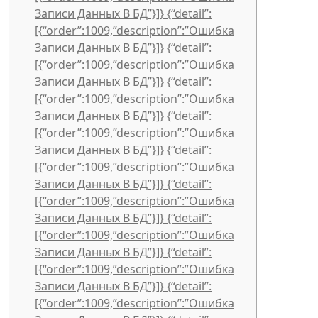
Записи Данных В БД”}]} {“detail”:
[{“order”:1009,”description”:”Ошибка
Записи Данных В БД”}]} {“detail”:
[{“order”:1009,”description”:”Ошибка
Записи Данных В БД”}]} {“detail”:
[{“order”:1009,”description”:”Ошибка
Записи Данных В БД”}]} {“detail”:
[{“order”:1009,”description”:”Ошибка
Записи Данных В БД”}]} {“detail”:
[{“order”:1009,”description”:”Ошибка
Записи Данных В БД”}]} {“detail”:
[{“order”:1009,”description”:”Ошибка
Записи Данных В БД”}]} {“detail”:
[{“order”:1009,”description”:”Ошибка
Записи Данных В БД”}]} {“detail”:
[{“order”:1009,”description”:”Ошибка
Записи Данных В БД”}]} {“detail”:
[{“order”:1009,”description”:”Ошибка