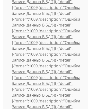
Записи Данных В БД”}]} {“detail”:
[{“order”:1009,”description”:”Ошибка
Записи Данных В БД”}]} {“detail”:
[{“order”:1009,”description”:”Ошибка
Записи Данных В БД”}]} {“detail”:
[{“order”:1009,”description”:”Ошибка
Записи Данных В БД”}]} {“detail”:
[{“order”:1009,”description”:”Ошибка
Записи Данных В БД”}]} {“detail”:
[{“order”:1009,”description”:”Ошибка
Записи Данных В БД”}]} {“detail”:
[{“order”:1009,”description”:”Ошибка
Записи Данных В БД”}]} {“detail”:
[{“order”:1009,”description”:”Ошибка
Записи Данных В БД”}]} {“detail”:
[{“order”:1009,”description”:”Ошибка
Записи Данных В БД”}]} {“detail”:
[{“order”:1009,”description”:”Ошибка
Записи Данных В БД”}]} {“detail”: