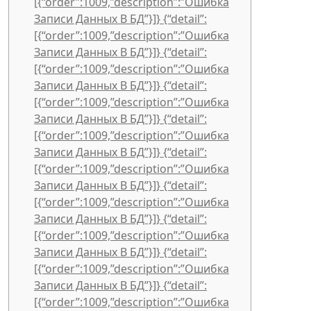
[{“order”:1009,”description”:”Ошибка
Записи Данных В БД”}]} {“detail”:
[{“order”:1009,”description”:”Ошибка
Записи Данных В БД”}]} {“detail”:
[{“order”:1009,”description”:”Ошибка
Записи Данных В БД”}]} {“detail”:
[{“order”:1009,”description”:”Ошибка
Записи Данных В БД”}]} {“detail”:
[{“order”:1009,”description”:”Ошибка
Записи Данных В БД”}]} {“detail”:
[{“order”:1009,”description”:”Ошибка
Записи Данных В БД”}]} {“detail”:
[{“order”:1009,”description”:”Ошибка
Записи Данных В БД”}]} {“detail”:
[{“order”:1009,”description”:”Ошибка
Записи Данных В БД”}]} {“detail”:
[{“order”:1009,”description”:”Ошибка
Записи Данных В БД”}]} {“detail”:
[{“order”:1009,”description”:”Ошибка