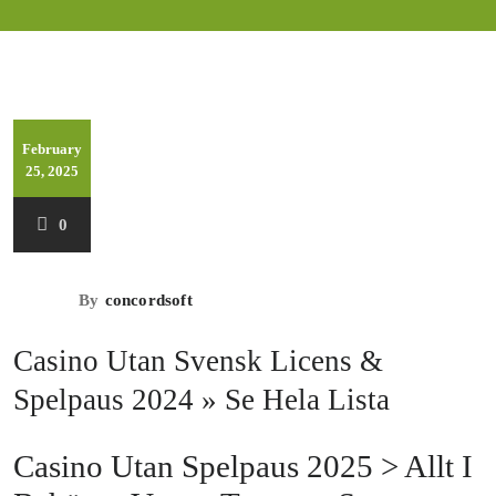
February
25, 2025
0
By
concordsoft
Casino Utan Svensk Licens &
Spelpaus 2024 » Se Hela Lista
Casino Utan Spelpaus 2025 > Allt I