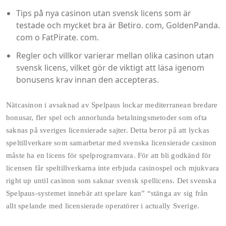
Tips på nya casinon utan svensk licens som är
testade och mycket bra är Betiro. com, GoldenPanda.
com o FatPirate. com.
Regler och villkor varierar mellan olika casinon utan
svensk licens, vilket gör de viktigt att läsa igenom
bonusens krav innan den accepteras.
Nätcasinon i avsaknad av Spelpaus lockar mediterranean bredare
bonusar, fler spel och annorlunda betalningsmetoder som ofta
saknas på sveriges licensierade sajter. Detta beror på att lyckas
speltillverkare som samarbetar med svenska licensierade casinon
måste ha en licens för spelprogramvara. För att bli godkänd för
licensen får speltillverkarna inte erbjuda casinospel och mjukvara
right up until casinon som saknar svensk spellicens. Det svenska
Spelpaus-systemet innebär att spelare kan” “stänga av sig från
allt spelande med licensierade operatörer i actually Sverige.