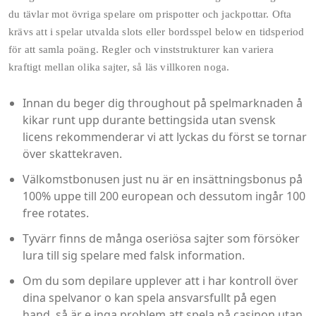
du tävlar mot övriga spelare om prispotter och jackpottar. Ofta
krävs att i spelar utvalda slots eller bordsspel below en tidsperiod
för att samla poäng. Regler och vinststrukturer kan variera
kraftigt mellan olika sajter, så läs villkoren noga.
Innan du beger dig throughout på spelmarknaden å
kikar runt upp durante bettingsida utan svensk
licens rekommenderar vi att lyckas du först se tornar
över skattekraven.
Välkomstbonusen just nu är en insättningsbonus på
100% uppe till 200 european och dessutom ingår 100
free rotates.
Tyvärr finns de många oseriösa sajter som försöker
lura till sig spelare med falsk information.
Om du som depilare upplever att i har kontroll över
dina spelvanor o kan spela ansvarsfullt på egen
hand, så är e inga problem att spela på casinon utan