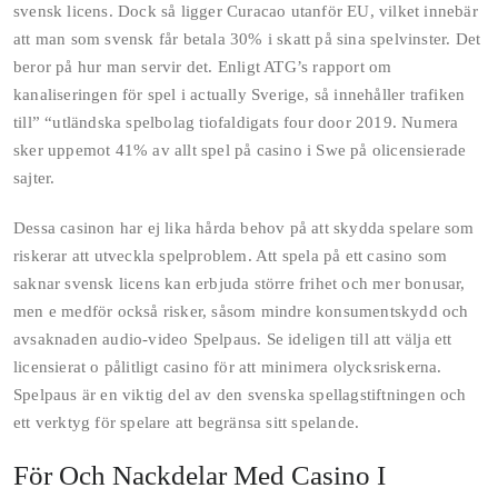
svensk licens. Dock så ligger Curacao utanför EU, vilket innebär
att man som svensk får betala 30% i skatt på sina spelvinster. Det
beror på hur man servir det. Enligt ATG’s rapport om
kanaliseringen för spel i actually Sverige, så innehåller trafiken
till” “utländska spelbolag tiofaldigats four door 2019. Numera
sker uppemot 41% av allt spel på casino i Swe på olicensierade
sajter.
Dessa casinon har ej lika hårda behov på att skydda spelare som
riskerar att utveckla spelproblem. Att spela på ett casino som
saknar svensk licens kan erbjuda större frihet och mer bonusar,
men e medför också risker, såsom mindre konsumentskydd och
avsaknaden audio-video Spelpaus. Se ideligen till att välja ett
licensierat o pålitligt casino för att minimera olycksriskerna.
Spelpaus är en viktig del av den svenska spellagstiftningen och
ett verktyg för spelare att begränsa sitt spelande.
För Och Nackdelar Med Casino I