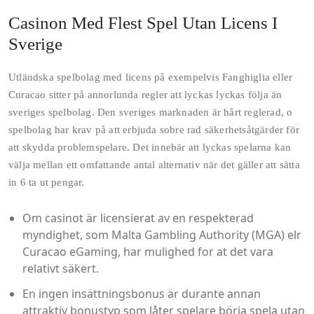
Casinon Med Flest Spel Utan Licens I
Sverige
Utländska spelbolag med licens på exempelvis Fanghiglia eller
Curacao sitter på annorlunda regler att lyckas lyckas följa än
sveriges spelbolag. Den sveriges marknaden är hårt reglerad, o
spelbolag har krav på att erbjuda sobre rad säkerhetsåtgärder för
att skydda problemspelare. Det innebär att lyckas spelarna kan
välja mellan ett omfattande antal alternativ när det gäller att sätta
in 6 ta ut pengar.
Om casinot är licensierat av en respekterad
myndighet, som Malta Gambling Authority (MGA) elr
Curacao eGaming, har mulighed for at det vara
relativt säkert.
En ingen insättningsbonus är durante annan
attraktiv bonustyp som låter spelare börja spela utan