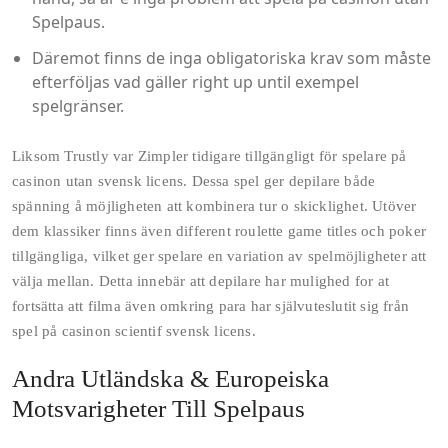
Spelpaus.
Däremot finns de inga obligatoriska krav som måste
efterföljas vad gäller right up until exempel
spelgränser.
Liksom Trustly var Zimpler tidigare tillgängligt för spelare på
casinon utan svensk licens. Dessa spel ger depilare både
spänning å möjligheten att kombinera tur o skicklighet. Utöver
dem klassiker finns även different roulette game titles och poker
tillgängliga, vilket ger spelare en variation av spelmöjligheter att
välja mellan. Detta innebär att depilare har mulighed for at
fortsätta att filma även omkring para har självuteslutit sig från
spel på casinon scientif svensk licens.
Andra Utländska & Europeiska
Motsvarigheter Till Spelpaus