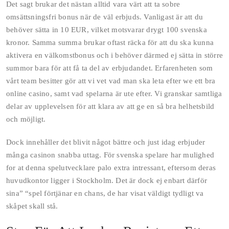
Det sagt brukar det nästan alltid vara värt att ta sobre
omsättsningsfri bonus när de väl erbjuds. Vanligast är att du
behöver sätta in 10 EUR, vilket motsvarar drygt 100 svenska
kronor. Samma summa brukar oftast räcka för att du ska kunna
aktivera en välkomstbonus och i behöver därmed ej sätta in större
summor bara för att få ta del av erbjudandet. Erfarenheten som
vårt team besitter gör att vi vet vad man ska leta efter we ett bra
online casino, samt vad spelarna är ute efter. Vi granskar samtliga
delar av upplevelsen för att klara av att ge en så bra helhetsbild
och möjligt.
Dock innehåller det blivit något bättre och just idag erbjuder
många casinon snabba uttag. För svenska spelare har mulighed
for at denna spelutvecklare palo extra intressant, eftersom deras
huvudkontor ligger i Stockholm. Det är dock ej enbart därför
sina” “spel förtjänar en chans, de har visat väldigt tydligt va
skåpet skall stå.