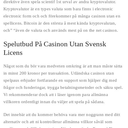
direktive även spela scientif 1st urval av andra kryptovalutor.
Kryptovalutor är en types valuta som bara finns i electronic
electronic form och och förekommer på många casinon utan en
spellicens. Bitcoin är den största å mest kända kryptovalutan,
och” “även de valuta och används mest på on the net casinon.
Spelutbud På Casinon Utan Svensk
Licens
Något som du bör vara medveten omkring är att man måste sätta
in minst 200 kronor per transaktion. Utländska casinon utan
spelpaus erbjuder fortfarande en support som hjälper dig med
frågor och funderingar, trygga betalningsmetoder och säkra spel.
Vi rekommenderar dock att i läser igenom para allmänna
villkoren ordentligt innan du väljer att spela på sådana.
Det innebär att du kommer behöva vara mer noggrann med ditt
alternativ och att ni kontrollerar allmänna villkor såväl som