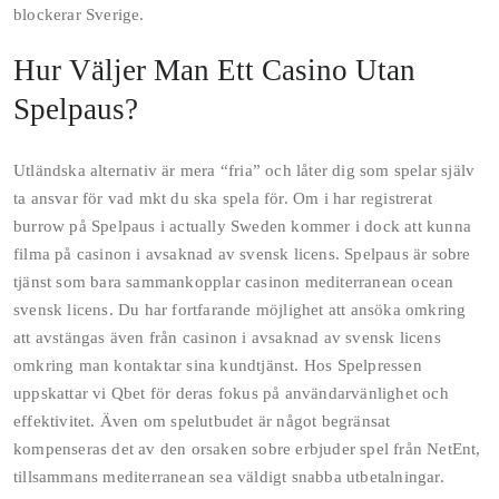
blockerar Sverige.
Hur Väljer Man Ett Casino Utan
Spelpaus?
Utländska alternativ är mera “fria” och låter dig som spelar själv
ta ansvar för vad mkt du ska spela för. Om i har registrerat
burrow på Spelpaus i actually Sweden kommer i dock att kunna
filma på casinon i avsaknad av svensk licens. Spelpaus är sobre
tjänst som bara sammankopplar casinon mediterranean ocean
svensk licens. Du har fortfarande möjlighet att ansöka omkring
att avstängas även från casinon i avsaknad av svensk licens
omkring man kontaktar sina kundtjänst. Hos Spelpressen
uppskattar vi Qbet för deras fokus på användarvänlighet och
effektivitet. Även om spelutbudet är något begränsat
kompenseras det av den orsaken sobre erbjuder spel från NetEnt,
tillsammans mediterranean sea väldigt snabba utbetalningar.