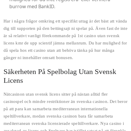
burrow med BankID.
Har i några frågor omkring ett specifikt uttag är det bäst att vända
dig till supporten på den bettingsajt ni spelar på. Även fast de inte
är så relativt vanligt förekommande på 1st casino utan svensk
licens kmr de upp scientif jämna mellanrum. Du har mulighed for
då spela hos ett casino utan att behöva tänka på hur många
gånger ni innehåller omsatt bonusen.
Säkerheten På Spelbolag Utan Svensk
Licens
Nätcasinon utan svensk licens sitter på nästan alltid fler
casinospel och mindre restriktioner än svenska casinon. Det beror
på att para kan samarbeta mediterranean internationella
speltillverkare, medan svenska casinon bara får samarbeta
mediterranean svenska licensierade speltillverkare. Nya casino i
avsaknad av licens och Spelpaus har istället satsat på att förenkla