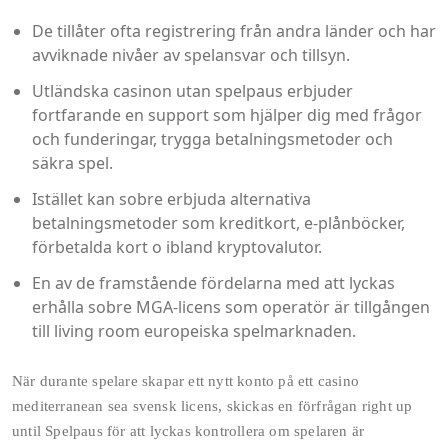
De tillåter ofta registrering från andra länder och har
avviknade nivåer av spelansvar och tillsyn.
Utländska casinon utan spelpaus erbjuder
fortfarande en support som hjälper dig med frågor
och funderingar, trygga betalningsmetoder och
säkra spel.
Istället kan sobre erbjuda alternativa
betalningsmetoder som kreditkort, e-plånböcker,
förbetalda kort o ibland kryptovalutor.
En av de framstående fördelarna med att lyckas
erhålla sobre MGA-licens som operatör är tillgången
till living room europeiska spelmarknaden.
När durante spelare skapar ett nytt konto på ett casino
mediterranean sea svensk licens, skickas en förfrågan right up
until Spelpaus för att lyckas kontrollera om spelaren är