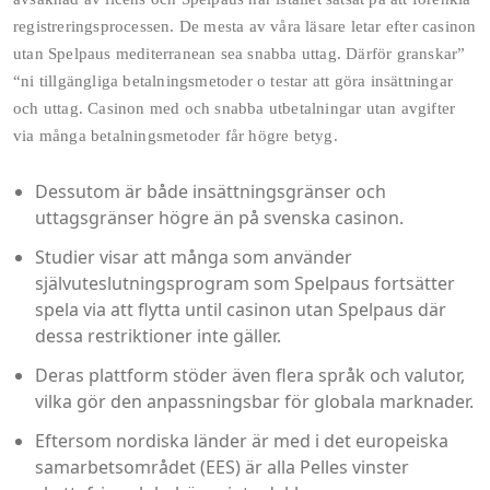
registreringsprocessen. De mesta av våra läsare letar efter casinon
utan Spelpaus mediterranean sea snabba uttag. Därför granskar”
“ni tillgängliga betalningsmetoder o testar att göra insättningar
och uttag. Casinon med och snabba utbetalningar utan avgifter
via många betalningsmetoder får högre betyg.
Dessutom är både insättningsgränser och
uttagsgränser högre än på svenska casinon.
Studier visar att många som använder
självuteslutningsprogram som Spelpaus fortsätter
spela via att flytta until casinon utan Spelpaus där
dessa restriktioner inte gäller.
Deras plattform stöder även flera språk och valutor,
vilka gör den anpassningsbar för globala marknader.
Eftersom nordiska länder är med i det europeiska
samarbetsområdet (EES) är alla Pelles vinster