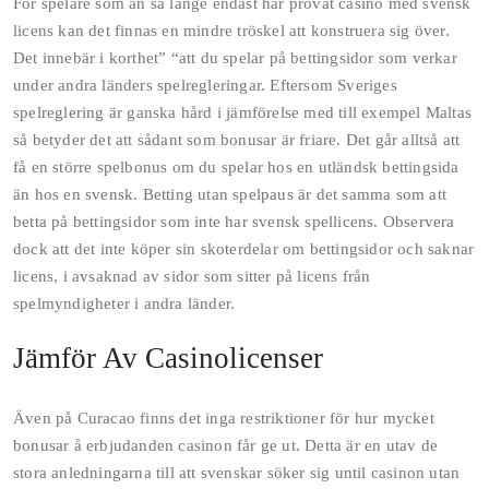
För spelare som än så länge endast har provat casino med svensk
licens kan det finnas en mindre tröskel att konstruera sig över.
Det innebär i korthet” “att du spelar på bettingsidor som verkar
under andra länders spelregleringar. Eftersom Sveriges
spelreglering är ganska hård i jämförelse med till exempel Maltas
så betyder det att sådant som bonusar är friare. Det går alltså att
få en större spelbonus om du spelar hos en utländsk bettingsida
än hos en svensk. Betting utan spelpaus är det samma som att
betta på bettingsidor som inte har svensk spellicens. Observera
dock att det inte köper sin skoterdelar om bettingsidor och saknar
licens, i avsaknad av sidor som sitter på licens från
spelmyndigheter i andra länder.
Jämför Av Casinolicenser
Även på Curacao finns det inga restriktioner för hur mycket
bonusar å erbjudanden casinon får ge ut. Detta är en utav de
stora anledningarna till att svenskar söker sig until casinon utan