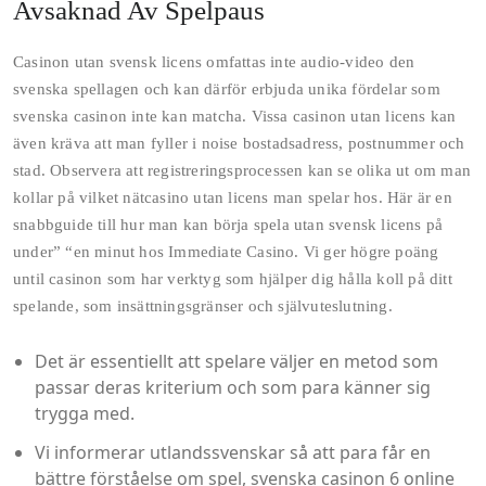
Avsaknad Av Spelpaus
Casinon utan svensk licens omfattas inte audio-video den
svenska spellagen och kan därför erbjuda unika fördelar som
svenska casinon inte kan matcha. Vissa casinon utan licens kan
även kräva att man fyller i noise bostadsadress, postnummer och
stad. Observera att registreringsprocessen kan se olika ut om man
kollar på vilket nätcasino utan licens man spelar hos. Här är en
snabbguide till hur man kan börja spela utan svensk licens på
under” “en minut hos Immediate Casino. Vi ger högre poäng
until casinon som har verktyg som hjälper dig hålla koll på ditt
spelande, som insättningsgränser och självuteslutning.
Det är essentiellt att spelare väljer en metod som
passar deras kriterium och som para känner sig
trygga med.
Vi informerar utlandssvenskar så att para får en
bättre förståelse om spel, svenska casinon 6 online