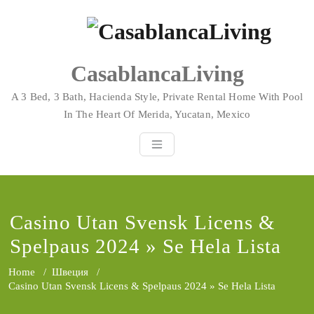
Skip
to
content
CasablancaLiving
A 3 Bed, 3 Bath, Hacienda Style, Private Rental Home With Pool
In The Heart Of Merida, Yucatan, Mexico
Casino Utan Svensk Licens &
Spelpaus 2024 » Se Hela Lista
Home
/
Швеция
/
Casino Utan Svensk Licens & Spelpaus 2024 » Se Hela Lista